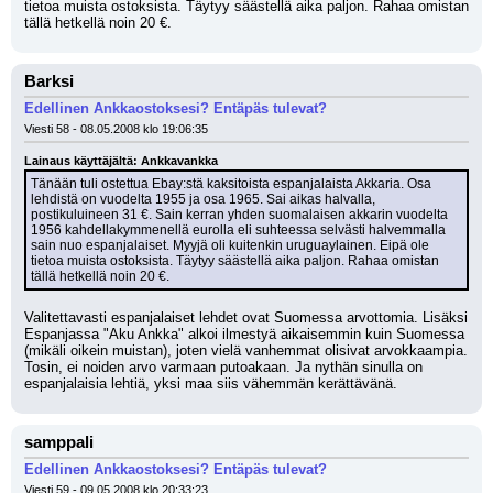
tietoa muista ostoksista. Täytyy säästellä aika paljon. Rahaa omistan 
tällä hetkellä noin 20 €.
Barksi
Edellinen Ankkaostoksesi? Entäpäs tulevat?
Viesti 58 - 08.05.2008 klo 19:06:35
Lainaus käyttäjältä: Ankkavankka
Tänään tuli ostettua Ebay:stä kaksitoista espanjalaista Akkaria. Osa 
lehdistä on vuodelta 1955 ja osa 1965. Sai aikas halvalla, 
postikuluineen 31 €. Sain kerran yhden suomalaisen akkarin vuodelta 
1956 kahdellakymmenellä eurolla eli suhteessa selvästi halvemmalla 
sain nuo espanjalaiset. Myyjä oli kuitenkin uruguaylainen. Eipä ole 
tietoa muista ostoksista. Täytyy säästellä aika paljon. Rahaa omistan 
tällä hetkellä noin 20 €.
Valitettavasti espanjalaiset lehdet ovat Suomessa arvottomia. Lisäksi 
Espanjassa "Aku Ankka" alkoi ilmestyä aikaisemmin kuin Suomessa 
(mikäli oikein muistan), joten vielä vanhemmat olisivat arvokkaampia. 
Tosin, ei noiden arvo varmaan putoakaan. Ja nythän sinulla on 
espanjalaisia lehtiä, yksi maa siis vähemmän kerättävänä.
samppali
Edellinen Ankkaostoksesi? Entäpäs tulevat?
Viesti 59 - 09.05.2008 klo 20:33:23