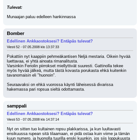
Tulevat:
Munaajan paluu edelleen hankinnassa
Bomber
Edellinen Ankkaostoksesi? Entäpäs tulevat?
Viesti 52 - 07.05.2008 klo 13:37:33
Pokattiin nyt kaappiin pehmeäkantisen Neljä mestaria. Oikein hyvää 
luettavaa, ei yhtä ainoata rimanalitusta.
Varsinkin Feriolin piirrokset miellyttivät suuresti. Gattinolla tekee 
myös hyvää jälkeä, mutta tästä kovasta porukasta ehkä kuitenkin 
tavanomaisin eli "huonoin". 
Seuraavaksi on ehkä vuorossa käynti läheisessä divarissa 
hakemassa pari ropsua sieltä odottamasta.
samppali
Edellinen Ankkaostoksesi? Entäpäs tulevat?
Viesti 53 - 07.05.2008 klo 14:37:14
Nyt on sitten tuo kultainen ropsu plakkarissa, ja kun luultavasti 
ensikuussa rupean sitä tilaamaan, ei pidä ostaa kuin viime ja tämän 
kuun numero, ja huonolla tuurilla enski kuunkin, jos siis loppukuusta 