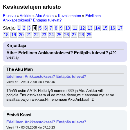
Keskustelujen arkisto
Etusivu
»
Ankkis
»
Aku Ankka
»
Kuvailematon
»
Edellinen
Ankkaostoksesi? Entäpäs tulevat?
Sivuja:
1
2
3
4
5
6
7
8
9
10
11
12
13
14
15
16
17
18
19
20
21
22
23
24
25
26
27
28
29
Kirjoittaja
Aihe: Edellinen Ankkaostoksesi? Entäpäs tulevat?
(429
viestiä)
The Aku Man
Edellinen Ankkaostoksesi? Entäpäs tulevat?
Viesti 46 - 29.04.2008 klo 17:02:46
Tänää ostin AATK Hetki lyö numero 339 ja Aku Ankka villi 
pohjola.Ens ostoksesta ei oo mitää tietoo,mut sanotaa nyt et se 
sisältää paljon ankkaa.Nimenomaan Aku Ankkaa! :D
Etsivä Kaasi
Edellinen Ankkaostoksesi? Entäpäs tulevat?
Viesti 47 - 03.05.2008 klo 07:13:23