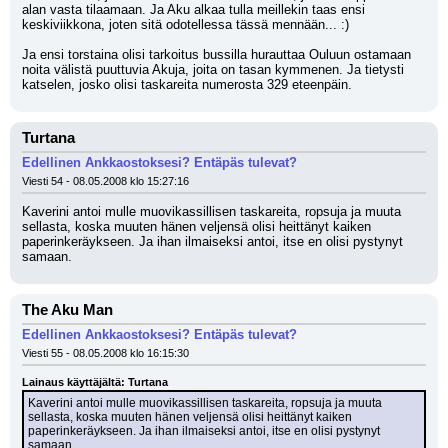
alan vasta tilaamaan. Ja Aku alkaa tulla meillekin taas ensi 
keskiviikkona, joten sitä odotellessa tässä mennään... :) 
Ja ensi torstaina olisi tarkoitus bussilla hurauttaa Ouluun ostamaan 
noita välistä puuttuvia Akuja, joita on tasan kymmenen. Ja tietysti 
katselen, josko olisi taskareita numerosta 329 eteenpäin.
Turtana
Edellinen Ankkaostoksesi? Entäpäs tulevat?
Viesti 54 - 08.05.2008 klo 15:27:16
Kaverini antoi mulle muovikassillisen taskareita, ropsuja ja muuta 
sellasta, koska muuten hänen veljensä olisi heittänyt kaiken 
paperinkeräykseen. Ja ihan ilmaiseksi antoi, itse en olisi pystynyt 
samaan.
The Aku Man
Edellinen Ankkaostoksesi? Entäpäs tulevat?
Viesti 55 - 08.05.2008 klo 16:15:30
Lainaus käyttäjältä: Turtana
Kaverini antoi mulle muovikassillisen taskareita, ropsuja ja muuta 
sellasta, koska muuten hänen veljensä olisi heittänyt kaiken 
paperinkeräykseen. Ja ihan ilmaiseksi antoi, itse en olisi pystynyt 
samaan.