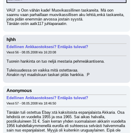
VAU! :o Oon vähän kade! Muovikassillinen taskareita. Mä oon 
saannu vaan parhaillaan muovikassillisen aku lehtiä,enkä taskareita, 
joita pidän enemmän arvossa jostain syystä.
Tänään ostin aatk117 juhlaparaatin.
hjhh
Edellinen Ankkaostoksesi? Entäpäs tulevat?
Viesti 56 - 08.05.2008 klo 16:20:08
Tuorein hankinta on tuo neljä mestaria pehmeäkantisena.
Tuleisuudessa on vaikka mitä ostettavaa.
Ainakin nyt maaliskuun taskari pitäs hankkia. :P
Anonymous
Edellinen Ankkaostoksesi? Entäpäs tulevat?
Viesti 57 - 08.05.2008 klo 18:46:50
Tänään tuli ostettua Ebay:stä kaksitoista espanjalaista Akkaria. Osa 
lehdistä on vuodelta 1955 ja osa 1965. Sai aikas halvalla, 
postikuluineen 31 €. Sain kerran yhden suomalaisen akkarin vuodelta 
1956 kahdellakymmenellä eurolla eli suhteessa selvästi halvemmalla 
sain nuo espanjalaiset. Myyjä oli kuitenkin uruguaylainen. Eipä ole 