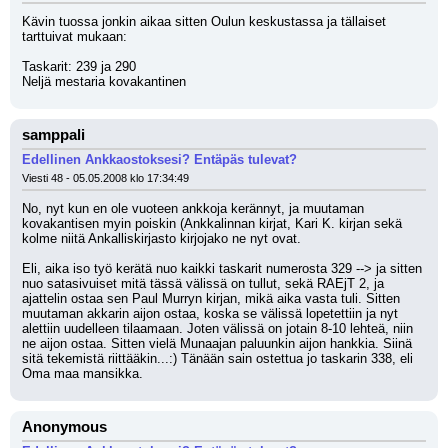
Kävin tuossa jonkin aikaa sitten Oulun keskustassa ja tällaiset 
tarttuivat mukaan:
Taskarit: 239 ja 290
Neljä mestaria kovakantinen
samppali
Edellinen Ankkaostoksesi? Entäpäs tulevat?
Viesti 48 - 05.05.2008 klo 17:34:49
No, nyt kun en ole vuoteen ankkoja kerännyt, ja muutaman 
kovakantisen myin poiskin (Ankkalinnan kirjat, Kari K. kirjan sekä 
kolme niitä Ankalliskirjasto kirjojako ne nyt ovat. 
Eli, aika iso työ kerätä nuo kaikki taskarit numerosta 329 --> ja sitten 
nuo satasivuiset mitä tässä välissä on tullut, sekä RAEjT 2, ja 
ajattelin ostaa sen Paul Murryn kirjan, mikä aika vasta tuli. Sitten 
muutaman akkarin aijon ostaa, koska se välissä lopetettiin ja nyt 
alettiin uudelleen tilaamaan. Joten välissä on jotain 8-10 lehteä, niin 
ne aijon ostaa. Sitten vielä Munaajan paluunkin aijon hankkia. Siinä 
sitä tekemistä riittääkin...:) Tänään sain ostettua jo taskarin 338, eli 
Oma maa mansikka.
Anonymous