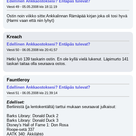
Edellinen Ankkaostoksesi? Entäpäs tulevat?
Viesti 49 - 05.05.2008 klo 18:11:19
Ostin noin viikko sitte:Ankkalinnan Rämäpää kirjan joka oli tosi hyvä 
(Harmi vaan että niin lyhyt)
Kreach
Edellinen Ankkaostoksesi? Entäpäs tulevat?
Viesti 50 - 06.05.2008 klo 20:41:57
Hetki lyö 139 taskarin ostin. En ole kyllä vielä lukenut. Läpimurto 141 
taskari taitaa olla seuraava ostos.
Fauntleroy
Edellinen Ankkaostoksesi? Entäpäs tulevat?
Viesti 51 - 06.05.2008 klo 21:39:14
Edelliset:
Berliinistä (ja lentokentältä) tarttui mukaan seuraavat julkaisut: 
Barks Library: Donald Duck 2
Barks Library: Donald Duck 3
Disney's Hall of Fame 1: Don Rosa
Roope-setä 337
AATK 340: Äkkilähtö