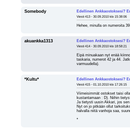
Somebody
Edellinen Ankkaostoksesi? En
Viesti 413 - 30.09.2010 klo 15:38:06
Hehee, minulla on numeroita 39 k
akuankka1313
Edellinen Ankkaostoksesi? En
Viesti 414 - 30.09.2010 klo 18:58:21
Eipä minuakaan nyt enää kiinnost
taskaria, numerot 42 ja 44. Jat
varmuudella).
*Kultu*
Edellinen Ankkaostoksesi? En
Viesti 415 - 01.10.2010 klo 17:26:15
Viimeisimmät ostokset taisi olla
kustantamaan : D). Niihin tiety
Ja tietysti uusin Akkari, jos sen
Nyt on jo pitkään ollut tarkoituk
halvalla niitä vanhoja saa, suun
*