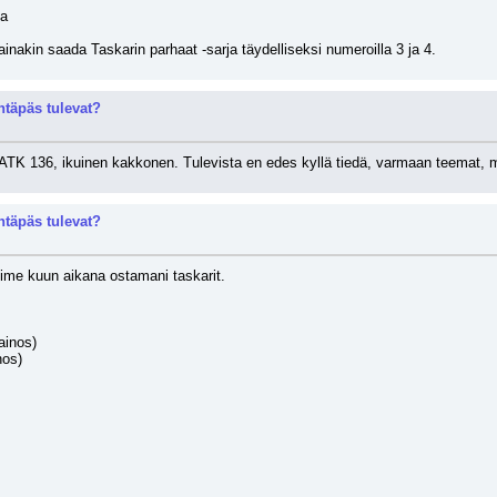
sa
 ainakin saada Taskarin parhaat -sarja täydelliseksi numeroilla 3 ja 4.
täpäs tulevat?
AATK 136, ikuinen kakkonen. Tulevista en edes kyllä tiedä, varmaan teemat, mi
täpäs tulevat?
iime kuun aikana ostamani taskarit.
ainos)
nos)