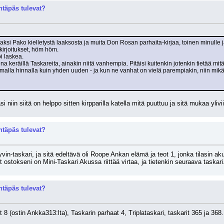
täpäs tulevat?
kaksi Pako kielletystä laaksosta ja muita Don Rosan parhaita-kirjaa, toinen minulle 
ikirjoitukset, höm höm.
oi laskea.
na keräillä Taskareita, ainakin niitä vanhempia. Pitäisi kuitenkin jotenkin tietää mitä 
amalla hinnalla kuin yhden uuden - ja kun ne vanhat on vielä parempiakin, niin mikä
si niin siitä on helppo sitten kirpparilla katella mitä puuttuu ja sitä mukaa ylivi
täpäs tulevat?
vin-taskari, ja sitä edeltävä oli Roope Ankan elämä ja teot 1, jonka tilasin akua
ostokseni on Mini-Taskari Akussa riittää virtaa, ja tietenkin seuraava taskari
täpäs tulevat?
t 8 (ostin Ankka313:lta), Taskarin parhaat 4, Triplataskari, taskarit 365 ja 368.