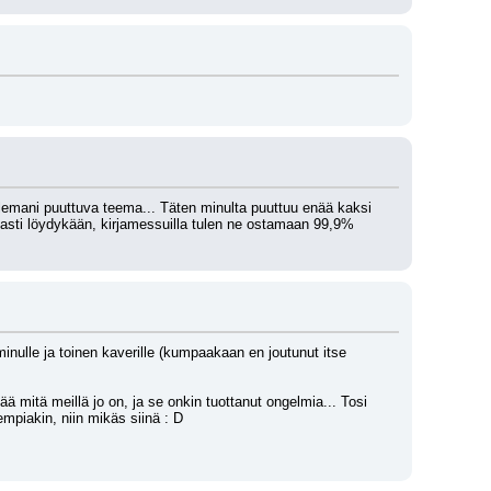
ailemani puuttuva teema... Täten minulta puuttuu enää kaksi 
peasti löydykään, kirjamessuilla tulen ne ostamaan 99,9% 
inulle ja toinen kaverille (kumpaakaan en joutunut itse 
ää mitä meillä jo on, ja se onkin tuottanut ongelmia... Tosi 
empiakin, niin mikäs siinä : D