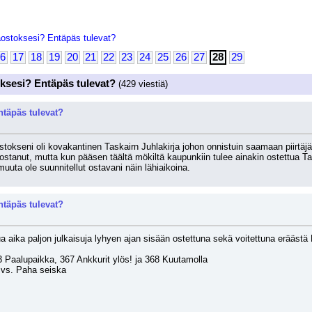
aostoksesi? Entäpäs tulevat?
6
17
18
19
20
21
22
23
24
25
26
27
28
29
ksesi? Entäpäs tulevat?
(429 viestiä)
täpäs tulevat?
tokseni oli kovakantinen Taskairn Juhlakirja johon onnistuin saamaan piirtäj
stanut, mutta kun pääsen täältä mökiltä kaupunkiin tulee ainakin ostettua Tas
muuta ole suunnitellut ostavani näin lähiaikoina.
täpäs tulevat?
ua aika paljon julkaisuja lyhyen ajan sisään ostettuna sekä voitettuna eräästä 
23 Paalupaikka, 367 Ankkurit ylös! ja 368 Kuutamolla
t vs. Paha seiska