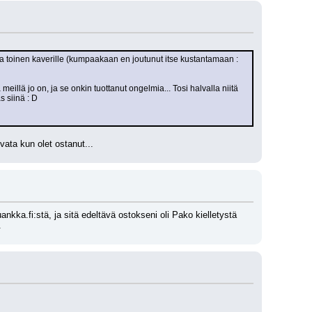
ja toinen kaverille (kumpaakaan en joutunut itse kustantamaan : 
meillä jo on, ja se onkin tuottanut ongelmia... Tosi halvalla niitä 
s siinä : D
ivata kun olet ostanut...
nkka.fi:stä, ja sitä edeltävä ostokseni oli Pako kielletystä 
.