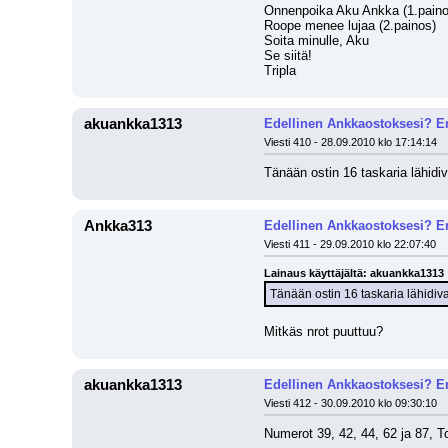
Onnenpoika Aku Ankka (1.paino
Roope menee lujaa (2.painos)
Soita minulle, Aku
Se siitä!
Tripla
akuankka1313
Edellinen Ankkaostoksesi? En
Viesti 410 - 28.09.2010 klo 17:14:14
Tänään ostin 16 taskaria lähidiv
Ankka313
Edellinen Ankkaostoksesi? En
Viesti 411 - 29.09.2010 klo 22:07:40
Lainaus käyttäjältä: akuankka1313
Tänään ostin 16 taskaria lähidiva
Mitkäs nrot puuttuu?
akuankka1313
Edellinen Ankkaostoksesi? En
Viesti 412 - 30.09.2010 klo 09:30:10
Numerot 39, 42, 44, 62 ja 87, T