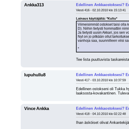
Ankka313
Edellinen Ankkaostoksesi? En
Viesti 416 - 02.10.2010 klo 15:13:41
Lainaus käyttäjältä: *Kultu*
Viimeisimmät ostokset taisi olla 
D). Niihin tietysti hommattiin nim
Ja tietysti uusin Akkari, jos sen v
Nyt on jo pitkään ollut tarkoitukse
vanhoja saa, suunnilleen viisi s
*
Tee lista puuttuvista taskareista
lupuhullu8
Edellinen Ankkaostoksesi? En
Viesti 417 - 03.10.2010 klo 10:37:59
Edellinen ostokseni oli Tukka hy
laaksosta-kovakantinen. Tulevat 
Vince Ankka
Edellinen Ankkaostoksesi? En
Viesti 418 - 04.10.2010 klo 02:22:48
Ihan äsköiset olivat Ankantekijä