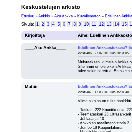
Keskustelujen arkisto
Etusivu
»
Ankkis
»
Aku Ankka
»
Kuvailematon
»
Edellinen Ankk
Sivuja:
1
2
3
4
5
6
7
8
9
10
11
12
13
14
15
1
Kirjoittaja
Aihe: Edellinen Ankkaosto
____Aku Ankka____
Edellinen Ankkaostoksesi? En
Viesti 406 - 27.07.2010 klo 20:31:05
Muistaakseni viimeisin Ankka os
Sitemmin en ole oikein Ankkaa o
tulee sekin ostettua. En oikein 
Mattiii
Edellinen Ankkaostoksesi? En
Viesti 407 - 17.08.2010 klo 15:04:40
Viime aikoina on tullut hankkitt
- Taskarit 222 Kauniita unia, 2
- Teemataskari 23 Ultrasankari
- Juhlasarjat 10
- Ankkojen maailmanhistoria 2
- Jumbo 18 Kaupunkiloma
- Maalijuhla -albumi