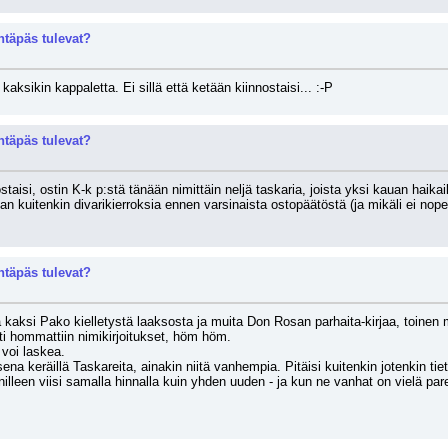
täpäs tulevat?
aksikin kappaletta. Ei sillä että ketään kiinnostaisi... :-P
täpäs tulevat?
aisi, ostin K-k p:stä tänään nimittäin neljä taskaria, joista yksi kauan haik
kan kuitenkin divarikierroksia ennen varsinaista ostopäätöstä (ja mikäli ei no
täpäs tulevat?
 kaksi Pako kielletystä laaksosta ja muita Don Rosan parhaita-kirjaa, toinen m
sti hommattiin nimikirjoitukset, höm höm.
 voi laskea.
sena keräillä Taskareita, ainakin niitä vanhempia. Pitäisi kuitenkin jotenkin tiet
nilleen viisi samalla hinnalla kuin yhden uuden - ja kun ne vanhat on vielä par