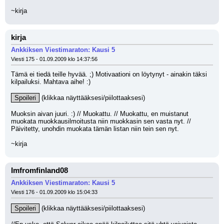
~kirja
kirja
Ankkiksen Viestimaraton: Kausi 5
Viesti 175 - 01.09.2009 klo 14:37:56
Tämä ei tiedä teille hyvää. ;) Motivaationi on löytynyt - ainakin täksi 
kilpailuksi. Mahtava aihe! :)
Spoileri
 (klikkaa näyttääksesi/piilottaaksesi)
Muoksin aivan juuri. :) // Muokattu. // Muokattu, en muistanut 
muokata muokkausilmoitusta niin muokkasin sen vasta nyt. // 
Päivitetty, unohdin muokata tämän listan niin tein sen nyt.
~kirja
Imfromfinland08
Ankkiksen Viestimaraton: Kausi 5
Viesti 176 - 01.09.2009 klo 15:04:33
Spoileri
 (klikkaa näyttääksesi/piilottaaksesi)