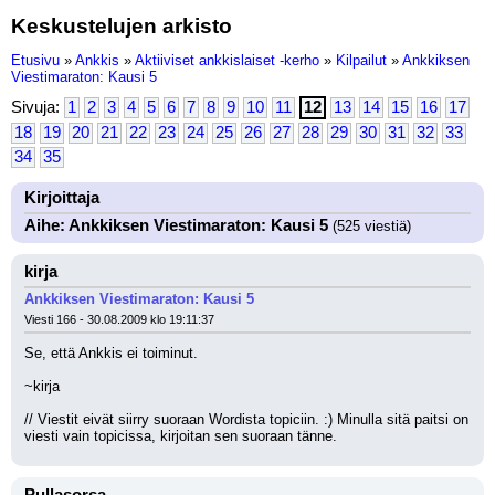
Keskustelujen arkisto
Etusivu
»
Ankkis
»
Aktiiviset ankkislaiset -kerho
»
Kilpailut
»
Ankkiksen
Viestimaraton: Kausi 5
Sivuja:
1
2
3
4
5
6
7
8
9
10
11
12
13
14
15
16
17
18
19
20
21
22
23
24
25
26
27
28
29
30
31
32
33
34
35
Kirjoittaja
Aihe: Ankkiksen Viestimaraton: Kausi 5
(525 viestiä)
kirja
Ankkiksen Viestimaraton: Kausi 5
Viesti 166 - 30.08.2009 klo 19:11:37
Se, että Ankkis ei toiminut.
~kirja
// Viestit eivät siirry suoraan Wordista topiciin. :) Minulla sitä paitsi on 
viesti vain topicissa, kirjoitan sen suoraan tänne.