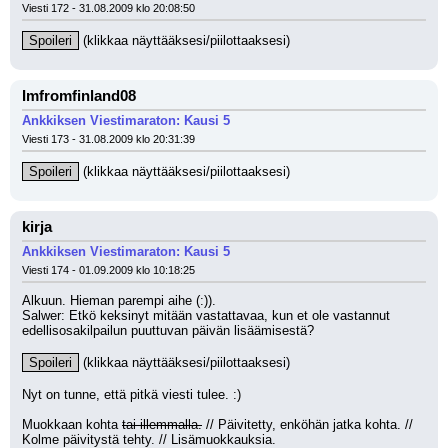
Viesti 172 - 31.08.2009 klo 20:08:50
Spoileri
 (klikkaa näyttääksesi/piilottaaksesi)
Imfromfinland08
Ankkiksen Viestimaraton: Kausi 5
Viesti 173 - 31.08.2009 klo 20:31:39
Spoileri
 (klikkaa näyttääksesi/piilottaaksesi)
kirja
Ankkiksen Viestimaraton: Kausi 5
Viesti 174 - 01.09.2009 klo 10:18:25
Alkuun. Hieman parempi aihe (:)).
Salwer: Etkö keksinyt mitään vastattavaa, kun et ole vastannut 
edellisosakilpailun puuttuvan päivän lisäämisestä?
Spoileri
 (klikkaa näyttääksesi/piilottaaksesi)
Nyt on tunne, että pitkä viesti tulee. :)
Muokkaan kohta 
tai illemmalla.
 // Päivitetty, enköhän jatka kohta. // 
Kolme päivitystä tehty. // Lisämuokkauksia.