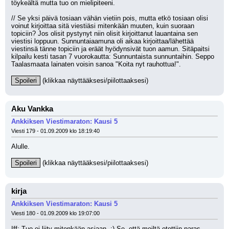
töykeältä mutta tuo on mielipiteeni.
// Se yksi päivä tosiaan vähän vietiin pois, mutta etkö tosiaan olisi 
voinut kirjoittaa sitä viestiäsi mitenkään muuten, kuin suoraan 
topiciin? Jos olisit pystynyt niin olisit kirjoittanut lauantaina sen 
viestisi loppuun. Sunnuntaiaamuna oli aikaa kirjoittaa/lähettää 
viestinsä tänne topiciin ja eräät hyödynsivät tuon aamun. Sitäpaitsi 
kilpailu kesti tasan 7 vuorokautta: Sunnuntaista sunnuntaihin. Seppo 
Taalasmaata lainaten voisin sanoa "Koita nyt rauhottua!".
Spoileri
 (klikkaa näyttääksesi/piilottaaksesi)
Aku Vankka
Ankkiksen Viestimaraton: Kausi 5
Viesti 179 - 01.09.2009 klo 18:19:40
Alulle.
Spoileri
 (klikkaa näyttääksesi/piilottaaksesi)
kirja
Ankkiksen Viestimaraton: Kausi 5
Viesti 180 - 01.09.2009 klo 19:07:00
Iff: Tuo ei liity mitenkään asiaan. :) Se, että meiltä otettiin paras 