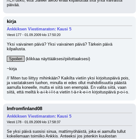
//En usko, että Salwer aikoo enää kilpailuttaa sitä yhtä vaivaista 
päivää.
kirja
Ankkiksen Viestimaraton: Kausi 5
Viesti 177 - 01.09.2009 klo 17:50:20
Yksi vaivainen päivä? Yksi vaivainen päivä? Tärkein päivä 
kilpailusta.
Spoileri
 (klikkaa näyttääksesi/piilottaaksesi)
~kirja
// Miten tuo liittyy mihinkään? Kaikilta vietiin yksi kirjoituspäivä pois, 
ja vastatakseni tuohon, minulla ei edes ollut mahdollisuutta päästä 
aamulla koneelle, mutta ei siitä sen enempää. En valita siitä, vaan 
siitä, että meiltä k-a-i-k-i-l-t-a vietiin t-ä-r-k-e-i-n kirjoituspäivä p-o-i-s.
Imfromfinland08
Ankkiksen Viestimaraton: Kausi 5
Viesti 178 - 01.09.2009 klo 17:58:37
Se yksi päivä suosisi sinua, mattimyöhäistä, joka ei aamulla tullut 
kokeilemaan toimiiko Ankkis. Anteeksi jos jotenkin kuulostan 