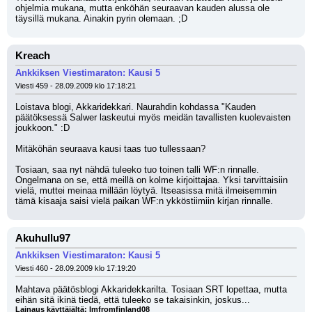
ohjelmia mukana, mutta enköhän seuraavan kauden alussa ole 
täysillä mukana. Ainakin pyrin olemaan. ;D
Kreach
Ankkiksen Viestimaraton: Kausi 5
Viesti 459 - 28.09.2009 klo 17:18:21
Loistava blogi, Akkaridekkari. Naurahdin kohdassa "Kauden 
päätöksessä Salwer laskeutui myös meidän tavallisten kuolevaisten 
joukkoon." :D
Mitäköhän seuraava kausi taas tuo tullessaan? 
Tosiaan, saa nyt nähdä tuleeko tuo toinen talli WF:n rinnalle. 
Ongelmana on se, että meillä on kolme kirjoittajaa. Yksi tarvittaisiin 
vielä, muttei meinaa millään löytyä. Itseasissa mitä ilmeisemmin 
tämä kisaaja saisi vielä paikan WF:n ykköstiimiin kirjan rinnalle.
Akuhullu97
Ankkiksen Viestimaraton: Kausi 5
Viesti 460 - 28.09.2009 klo 17:19:20
Mahtava päätösblogi Akkaridekkarilta. Tosiaan SRT lopettaa, mutta 
eihän sitä ikinä tiedä, että tuleeko se takaisinkin, joskus... 
Lainaus käyttäjältä: Imfromfinland08