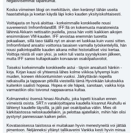
negatiivisemmat tapahtumat. 
Koska viimeinen blogi on merkittävin, olen kerännyt tähän useita 
haastatteluja ja koetan käydä läpi koko kauden yksityiskohtaisesti.
Voittajasta on hyvä aloittaa - korkeimmalle korokkeelle nousi 
suvereenisti Imfromfinland08. IFF:llä on kokemusta maratoneista 
lähinnä Akkarin nettisaitin puolella, jossa hän voitti kaikkien aikojen 
ensimmäisen VM-kauden. IFF arvostaa enemmän tuoretta 
pokaaliaan, sillä taso täällä nyt on aivan eri luokkaa kuin vuosi sitten. 
Imfromfinland ansaitsi voittonsa tasaisen varmalla työskentelyllä, hän 
nousi palkintopallille kauden aikana miltei historialliset viisi kertaa. 
Voittoja niistä oli vain yksi, ja sekin tuli vasta syynäyksien jälkeen, 
mutta IFF sanoo kultapokaalin korvaavan osakilpailuvoitot.
Toiseksi korkeimmalle korokkeelle astui - täysin ansaitusti hänkin - 
kirja. Kirjan kausi oli yhteensä lähes kolme viikkoa lyhyempi kuin 
muiden, koneen rikkoontumisten vuoksi. Järkyttävän nopeilla 
ratkaisuilla ja tappavan pitkillä viesteillä tämä Hyvinkään lukutoukka 
kuitenkin saalisti hopeaa. Hopea ei ole häpeä, sanotaan, vaikka kirja 
varmastikin olisi toivonut nappaavansa kultaa.
Kolmanneksi itsensä hinasi Akuhullu, joka lopetti kisailun ennen 
viimeistä osista. SRT:n varakirjoittajana kaudella kisannut Akuhullu ei 
lähtenyt kaudelle täysillä, ja jätti pari osakilpailua väliin. Mies oli 
kärkitaistossa neloskaudellakin, ja pelottaa ajatellakin, mihin hän olisi 
pystynyt pannessaan kaiken peliin.
Kovatasoisessa taistossa ei muitakaan hyvin menestyneitä voi jättää 
pimentoon. Neljänneksi yltänyt tallikaverini Vankka kesti hyvin minua 