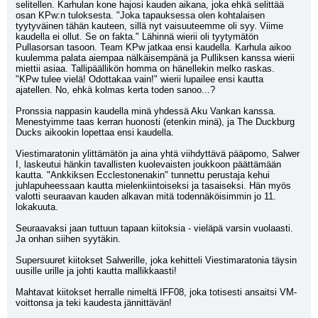
selitellen. Karhulan kone hajosi kauden aikana, joka ehkä selittää 
osan KPw:n tuloksesta. "Joka tapauksessa olen kohtalaisen 
tyytyväinen tähän kauteen, sillä nyt vaisuuteemme oli syy. Viime 
kaudella ei ollut. Se on fakta." Lähinnä wierii oli tyytymätön 
Pullasorsan tasoon. Team KPw jatkaa ensi kaudella. Karhula aikoo 
kuulemma palata aiempaa nälkäisempänä ja Pulliksen kanssa wierii 
miettii asiaa. Tallipäällikön homma on hänellekin melko raskas.
"KPw tulee vielä! Odottakaa vain!" wierii lupailee ensi kautta 
ajatellen. No, ehkä kolmas kerta toden sanoo...?
Pronssia nappasin kaudella minä yhdessä Aku Vankan kanssa. 
Menestyimme taas kerran huonosti (etenkin minä), ja The Duckburg 
Ducks aikookin lopettaa ensi kaudella. 
Viestimaratonin ylittämätön ja aina yhtä viihdyttävä pääpomo, Salwer 
I, laskeutui hänkin tavallisten kuolevaisten joukkoon päättämään 
kautta. "Ankkiksen Ecclestonenakin" tunnettu perustaja kehui 
juhlapuheessaan kautta mielenkiintoiseksi ja tasaiseksi. Hän myös 
valotti seuraavan kauden alkavan mitä todennäköisimmin jo 11. 
lokakuuta.
Seuraavaksi jaan tuttuun tapaan kiitoksia - vieläpä varsin vuolaasti. 
Ja onhan siihen syytäkin.
Supersuuret kiitokset Salwerille, joka kehitteli Viestimaratonia täysin 
uusille urille ja johti kautta mallikkaasti!
Mahtavat kiitokset herralle nimeltä IFF08, joka totisesti ansaitsi VM-
voittonsa ja teki kaudesta jännittävän!