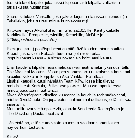
Isot kiitokset kirjalle, joka jaksoi loppuun asti kilpailla valtavista 
takaiskuista huolimatta!
Suuret kiitokset Vankalle, joka jaksoi kirjoittaa kanssani hienosti (ja 
Tokellekin, joka tuurasi minua kunniakkaasti)!
Kiitokset myös Akuhullulle, Hirmulle, aa1313:lle, Känttykuikalle, 
Karhikselle, Pomperille, wieriille, Kreachille, MaDille ja 
(Sähköpostiosoite poistettu)
Pieni (no jaa...) päätöspuheeni on päättävä kauden minun osaltani. 
Kreach jakaa vielä Pokaalit torstaina, jota voisi pitää 
loppuhuipennuksena - ja sitten nokat vain kohti ensi kautta!
Ensi kaudella kilpailemassa nähdään varmasti ainakin yksi uusi talli, 
The Mystical Masters. Vasta perustamassani uutukaisessa kanssani 
kilpailee Kokkolan korppikotka Aku Vankka. Peljätkää!
Lisäksi kaudella kuusi nähdään Team KPw, jossa kilpailevat 
mahdollisesti Karhula, Pullasorsa ja wierii. Muussa tapauksessa 
nimeä joudutaan muuttamaan.
Myös Writerfighters kilpailee kuudennella kaudella todennäköisesti, 
miehistö vielä auki. On jopa potentiaalinen mahdollisuus, että talli saa 
sisartallin.
Muut tallit ovat vielä epäselviä, ainakin Scudereria RacingTeam ja 
The Duckburg Ducks lopettavat.
Tärkeintä on, että seuraavasta kaudesta saadaan samanlainen 
näytös kuin tästäkin.
Kiitos!