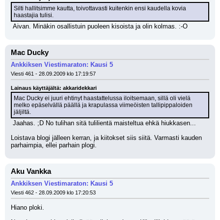
Silti hallitsimme kautta, toivottavasti kuitenkin ensi kaudella kovia 
haastajia tulisi.
 Aivan. Minäkin osallistuin puoleen kisoista ja olin kolmas. :-O
Mac Ducky
Ankkiksen Viestimaraton: Kausi 5
Viesti 461 - 28.09.2009 klo 17:19:57
Lainaus käyttäjältä: akkaridekkari
Mac Ducky ei juuri ehtinyt haastattelussa iloitsemaan, sillä oli vielä 
melko epäselvällä päällä ja krapulassa viimeöisten tallipippaloiden 
jäljiltä.
 Jaahas. ;D No tulihan sitä tulilientä maisteltua ehkä hiukkasen...
Loistava blogi jälleen kerran, ja kiitokset siis siitä. Varmasti kauden 
parhaimpia, ellei parhain plogi.
Aku Vankka
Ankkiksen Viestimaraton: Kausi 5
Viesti 462 - 28.09.2009 klo 17:20:53
Hiano ploki.