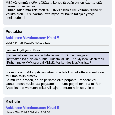
Mitä vähemmän KPw säätää ja kehuu itseään ennen kautta, sitä 
paremmin se pärjää.
Onhan sekin mielenkiintoista, vaikka tästä tulisi kolmen taisto :P 
Vaikka olen 100% varma, että myös muitakin talleja syntyy 
ensikaudeksi.
Peetukka
Ankkiksen Viestimaraton: Kausi 5
Viesti 464 - 28.09.2009 klo 17:33:29
Lainaus käyttäjältä: Kreach
Tehän dekkarin kanssa vaihdoitte vain DuDun nimeä, joten 
perjaatteessa
 ei voida puhua uudesta tallista. The Mystical Masters :D. 
Puhummeko MyMa:sta vai MM:stä. Vai kenties MysMas:ista?
Juurikin näin. Miksi piti perustaa 
uusi
 talli kuin olisitte voineet vain 
muuttaa tallin nimeä?
Ja muuten Kreach, se on per
i
aate eikä per
j
aate. Periaate voi 
lausuttaessa kuulostaa perjaattelta, mutta perj ei tarkoita mitään.
Anteeksi jos vaikutan pilkunviilaajalta, mutta näin se vain on.
Karhula
Ankkiksen Viestimaraton: Kausi 5
Viesti 465 - 28.09.2009 klo 17:37:34