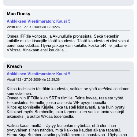
Mac Ducky
Ankkiksen Viestimaraton: Kausi 5
Viesti 452 - 27.09.2009 klo 12:26:26
Onnea IFF:lle voitosta, ja Akuhullulle pronssista. Sekä tietenkin 
kaikille muille kisaajille tästä kaudesta. Tästä kaudesta ei olisi voinut 
parempaa odottaa. Hyviä jatkoja vain kaikille, koska SRT ei jatkane 
VM:ssä. Ainakaan ensi kaudella...
Kreach
Ankkiksen Viestimaraton: Kausi 5
Viesti 453 - 27.09.2009 klo 12:29:36
Kiitos todellakin tästäkin kaudesta, vaikkei se yhtä 
mehävä
 ollutkaan 
kuin edellinen.
Onnea niin IFF0lle kuin SRT:n tiimille. Teitte hyvää, tasaista työtä.
Erikoiskiitos Hirmulle, jonka ansiosta WF pysyi hopealla. 
Kiitos epäonniselle Kirjalle, joka taisteli loistavasti, aina kuin pystyi.
Kiitokset myös Bomberille, joka tarpeentullen sai loistavia viestejä 
aikaiseksi ja auttoi WF:ää todenteolla.
Vaikea kausi meiltä. Täytyy kuitenkin myöntää, että olen ihan 
tyytyväinen siihen nähden, mitä kaikkea kauden aikana tapahtui. 
Hirmu-Kirja-Bomber akselin pyörittäminen oli haastavaa. Täytyi aina 