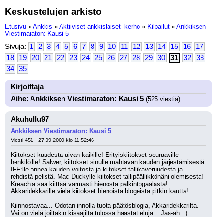
Keskustelujen arkisto
Etusivu
»
Ankkis
»
Aktiiviset ankkislaiset -kerho
»
Kilpailut
»
Ankkiksen
Viestimaraton: Kausi 5
Sivuja:
1
2
3
4
5
6
7
8
9
10
11
12
13
14
15
16
17
18
19
20
21
22
23
24
25
26
27
28
29
30
31
32
33
34
35
Kirjoittaja
Aihe: Ankkiksen Viestimaraton: Kausi 5
(525 viestiä)
Akuhullu97
Ankkiksen Viestimaraton: Kausi 5
Viesti 451 - 27.09.2009 klo 11:52:46
Kiitokset kaudesta aivan kaikille! Erityiskiitokset seuraaville 
henkilöille! Salwer, kiitokset sinulle mahtavan kauden järjestämisestä. 
IFF:lle onnea kauden voitosta ja kiitokset tallikaveruudesta ja 
rehdistä pelistä. Mac Duckylle kiitokset tallipäällikkönäni olemisesta! 
Kreachia saa kiittää varmasti hienosta palkintogaalasta! 
Akkaridekkarille vielä kiitokset hienoista blogeista pitkin kautta!
Kiinnostavaa... Odotan innolla tuota päätösblogia, Akkaridekkarilta. 
Vai on vielä joiltakin kisaajilta tulossa haastatteluja... Jaa-ah. :)