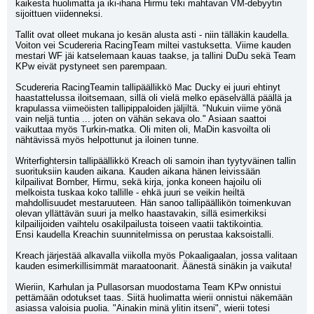
kaikesta huolimatta ja iki-ihana Hirmu teki mahtavan VM-debyytin 
sijoittuen viidenneksi.
Tallit ovat olleet mukana jo kesän alusta asti - niin tälläkin kaudella. 
Voiton vei Scudereria RacingTeam miltei vastuksetta. Viime kauden 
mestari WF jäi katselemaan kauas taakse, ja tallini DuDu sekä Team 
KPw eivät pystyneet sen parempaan.
Scudereria RacingTeamin tallipäällikkö Mac Ducky ei juuri ehtinyt 
haastattelussa iloitsemaan, sillä oli vielä melko epäselvällä päällä ja 
krapulassa viimeöisten tallipippaloiden jäljiltä. "Nukuin viime yönä 
vain neljä tuntia ... joten on vähän sekava olo." Asiaan saattoi 
vaikuttaa myös Turkin-matka. Oli miten oli, MaDin kasvoilta oli 
nähtävissä myös helpottunut ja iloinen tunne.
Writerfightersin tallipäällikkö Kreach oli samoin ihan tyytyväinen tallin 
suorituksiin kauden aikana. Kauden aikana hänen leivissään 
kilpailivat Bomber, Hirmu, sekä kirja, jonka koneen hajoilu oli 
melkoista tuskaa koko tallille - ehkä juuri se veikin heiltä 
mahdollisuudet mestaruuteen. Hän sanoo tallipäällikön toimenkuvan 
olevan yllättävän suuri ja melko haastavakin, sillä esimerkiksi 
kilpailijoiden vaihtelu osakilpailusta toiseen vaatii taktikointia. 
Ensi kaudella Kreachin suunnitelmissa on perustaa kaksoistalli.
Kreach järjestää alkavalla viikolla myös Pokaaligaalan, jossa valitaan 
kauden esimerkillisimmät maraatoonarit. Äänestä sinäkin ja vaikuta!
Wieriin, Karhulan ja Pullasorsan muodostama Team KPw onnistui 
pettämään odotukset taas. Siitä huolimatta wierii onnistui näkemään 
asiassa valoisia puolia. "Ainakin minä ylitin itseni", wierii totesi 