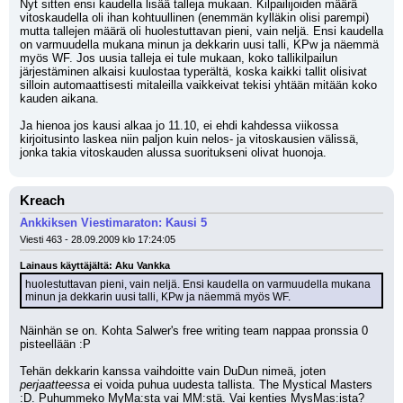
Nyt sitten ensi kaudella lisää talleja mukaan. Kilpailijoiden määrä 
vitoskaudella oli ihan kohtuullinen (enemmän kylläkin olisi parempi) 
mutta tallejen määrä oli huolestuttavan pieni, vain neljä. Ensi kaudella 
on varmuudella mukana minun ja dekkarin uusi talli, KPw ja näemmä 
myös WF. Jos uusia talleja ei tule mukaan, koko tallikilpailun 
järjestäminen alkaisi kuulostaa typerältä, koska kaikki tallit olisivat 
silloin automaattisesti mitaleilla vaikkeivat tekisi yhtään mitään koko 
kauden aikana.
Ja hienoa jos kausi alkaa jo 11.10, ei ehdi kahdessa viikossa 
kirjoitusinto laskea niin paljon kuin nelos- ja vitoskausien välissä, 
jonka takia vitoskauden alussa suoritukseni olivat huonoja.
Kreach
Ankkiksen Viestimaraton: Kausi 5
Viesti 463 - 28.09.2009 klo 17:24:05
Lainaus käyttäjältä: Aku Vankka
huolestuttavan pieni, vain neljä. Ensi kaudella on varmuudella mukana 
minun ja dekkarin uusi talli, KPw ja näemmä myös WF.
Näinhän se on. Kohta Salwer's free writing team nappaa pronssia 0 
pisteellään :P
Tehän dekkarin kanssa vaihdoitte vain DuDun nimeä, joten 
perjaatteessa
 ei voida puhua uudesta tallista. The Mystical Masters 
:D. Puhummeko MyMa:sta vai MM:stä. Vai kenties MysMas:ista?