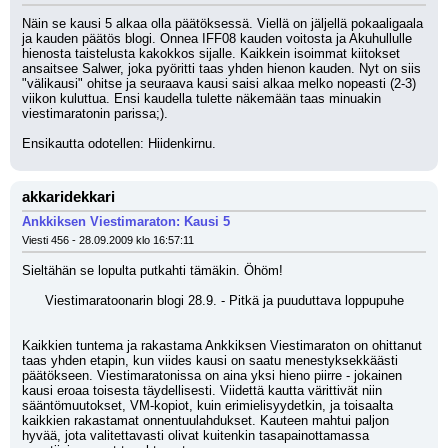
Näin se kausi 5 alkaa olla päätöksessä. Viellä on jäljellä pokaaligaala 
ja kauden päätös blogi. Onnea IFF08 kauden voitosta ja Akuhullulle 
hienosta taistelusta kakokkos sijalle. Kaikkein isoimmat kiitokset 
ansaitsee Salwer, joka pyöritti taas yhden hienon kauden. Nyt on siis 
"välikausi" ohitse ja seuraava kausi saisi alkaa melko nopeasti (2-3) 
viikon kuluttua. Ensi kaudella tulette näkemään taas minuakin 
viestimaratonin parissa;). 
Ensikautta odotellen: Hiidenkirnu.
akkaridekkari
Ankkiksen Viestimaraton: Kausi 5
Viesti 456 - 28.09.2009 klo 16:57:11
Sieltähän se lopulta putkahti tämäkin. Öhöm!
Viestimaratoonarin blogi 28.9. - Pitkä ja puuduttava loppupuhe
Kaikkien tuntema ja rakastama Ankkiksen Viestimaraton on ohittanut 
taas yhden etapin, kun viides kausi on saatu menestyksekkäästi 
päätökseen. Viestimaratonissa on aina yksi hieno piirre - jokainen 
kausi eroaa toisesta täydellisesti. Viidettä kautta värittivät niin 
sääntömuutokset, VM-kopiot, kuin erimielisyydetkin, ja toisaalta 
kaikkien rakastamat onnentuulahdukset. Kauteen mahtui paljon 
hyvää, jota valitettavasti olivat kuitenkin tasapainottamassa 