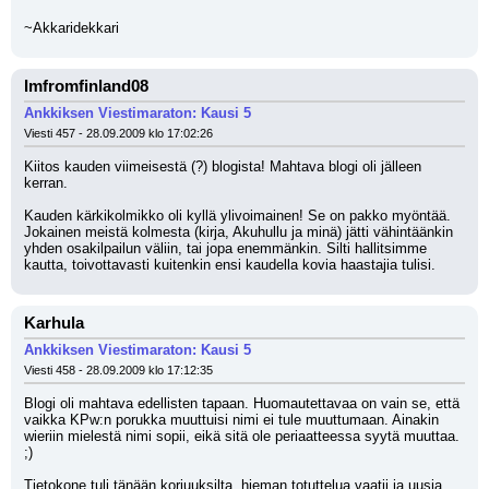
~Akkaridekkari
Imfromfinland08
Ankkiksen Viestimaraton: Kausi 5
Viesti 457 - 28.09.2009 klo 17:02:26
Kiitos kauden viimeisestä (?) blogista! Mahtava blogi oli jälleen 
kerran.
Kauden kärkikolmikko oli kyllä ylivoimainen! Se on pakko myöntää. 
Jokainen meistä kolmesta (kirja, Akuhullu ja minä) jätti vähintäänkin 
yhden osakilpailun väliin, tai jopa enemmänkin. Silti hallitsimme 
kautta, toivottavasti kuitenkin ensi kaudella kovia haastajia tulisi.
Karhula
Ankkiksen Viestimaraton: Kausi 5
Viesti 458 - 28.09.2009 klo 17:12:35
Blogi oli mahtava edellisten tapaan. Huomautettavaa on vain se, että 
vaikka KPw:n porukka muuttuisi nimi ei tule muuttumaan. Ainakin 
wieriin mielestä nimi sopii, eikä sitä ole periaatteessa syytä muuttaa. 
;) 
Tietokone tuli tänään korjuuksilta, hieman totuttelua vaatii ja uusia 