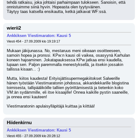
tehdä ratkaisu, joka johtaisi parhaimpaan tulokseen. Sanoisin, että 
onnistuimme siinä hyvin. Hopeasta olen tyytyväinen.
Täytyy taas katsella ensikautta, ketkä jatkavat WF:ssä.
wierii2
Ankkiksen Viestimaraton: Kausi 5
Viesti 454 - 27.09.2009 klo 19:19:17
Mukaan jäkijunassa. No, mestaruus meni oikeaan osoitteeseen, 
samoin hopea ja pronssi. KPw:n kausi oli vaikea, osasyynä Karhulan 
koneen hajoaminen. Jokatapauksessa KPw jatkaa ensi kaudella, 
lupaan sen. Paljon paremmalla menestyksellä, ja itsekin jossakin 
tallissa kisaan... :) 
Mutta, kiitos kaudesta! Erityisjättisupermegakiitokset Salwerille 
hänen työstään Viestimaratonin johdossa, akkaridekkarille blogistina 
toimisesta, tallipääliköille talliien pyörittämisestä ja tietenkin koko 
VM:än sydämmille, eli itse kisaajille! Onnea kaikille pystin saaneille, 
ja onnea ensi kauteen!
Viestimaratonin apulaisylläpitäjä kuittaa ja kiittää!
Hiidenkirnu
Ankkiksen Viestimaraton: Kausi 5
Viesti 455 - 27.09.2009 klo 20:28:12