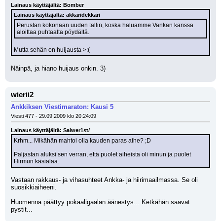
Lainaus käyttäjältä: Bomber
Lainaus käyttäjältä: akkaridekkari
Perustan kokonaan uuden tallin, koska haluamme Vankan kanssa 
aloittaa puhtaalta pöydältä.
Mutta sehän on huijausta >:(
Näinpä, ja hiano huijaus onkin. 3)
wierii2
Ankkiksen Viestimaraton: Kausi 5
Viesti 477 - 29.09.2009 klo 20:24:09
Lainaus käyttäjältä: Salwer1st/
Krhm... Mikähän mahtoi olla kauden paras aihe? ;D 
Paljastan aluksi sen verran, että puolet aiheista oli minun ja puolet 
Hirmun käsialaa.
Vastaan rakkaus- ja vihasuhteet Ankka- ja hiirimaailmassa. Se oli 
suosikkiaiheeni. 
Huomenna päättyy pokaaligaalan äänestys... Ketkähän saavat 
pystit...