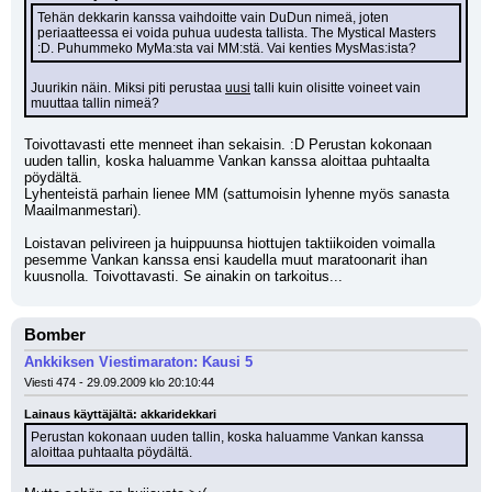
Tehän dekkarin kanssa vaihdoitte vain DuDun nimeä, joten 
periaatteessa ei voida puhua uudesta tallista. The Mystical Masters 
:D. Puhummeko MyMa:sta vai MM:stä. Vai kenties MysMas:ista?
Juurikin näin. Miksi piti perustaa 
uusi
 talli kuin olisitte voineet vain 
muuttaa tallin nimeä?
Toivottavasti ette menneet ihan sekaisin. :D Perustan kokonaan 
uuden tallin, koska haluamme Vankan kanssa aloittaa puhtaalta 
pöydältä. 
Lyhenteistä parhain lienee MM (sattumoisin lyhenne myös sanasta 
Maailmanmestari). 
Loistavan pelivireen ja huippuunsa hiottujen taktiikoiden voimalla 
pesemme Vankan kanssa ensi kaudella muut maratoonarit ihan 
kuusnolla. Toivottavasti. Se ainakin on tarkoitus...
Bomber
Ankkiksen Viestimaraton: Kausi 5
Viesti 474 - 29.09.2009 klo 20:10:44
Lainaus käyttäjältä: akkaridekkari
Perustan kokonaan uuden tallin, koska haluamme Vankan kanssa 
aloittaa puhtaalta pöydältä.