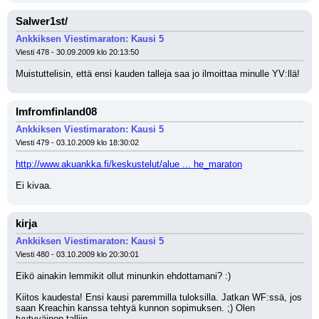
Salwer1st/
Ankkiksen Viestimaraton: Kausi 5
Viesti 478 - 30.09.2009 klo 20:13:50
Muistuttelisin, että ensi kauden talleja saa jo ilmoittaa minulle YV:llä!
Imfromfinland08
Ankkiksen Viestimaraton: Kausi 5
Viesti 479 - 03.10.2009 klo 18:30:02
http://www.akuankka.fi/keskustelut/alue ... he_maraton
Ei kivaa.
kirja
Ankkiksen Viestimaraton: Kausi 5
Viesti 480 - 03.10.2009 klo 20:30:01
Eikö ainakin lemmikit ollut minunkin ehdottamani? :)
Kiitos kaudesta! Ensi kausi paremmilla tuloksilla. Jatkan WF:ssä, jos 
saan Kreachin kanssa tehtyä kunnon sopimuksen. ;) Olen 
tyytyväinen talliin.