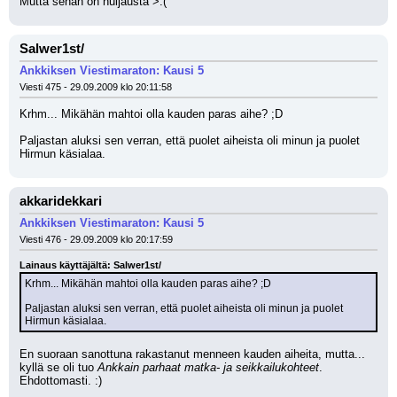
Mutta sehän on huijausta >:(
Salwer1st/
Ankkiksen Viestimaraton: Kausi 5
Viesti 475 - 29.09.2009 klo 20:11:58
Krhm... Mikähän mahtoi olla kauden paras aihe? ;D 
Paljastan aluksi sen verran, että puolet aiheista oli minun ja puolet 
Hirmun käsialaa.
akkaridekkari
Ankkiksen Viestimaraton: Kausi 5
Viesti 476 - 29.09.2009 klo 20:17:59
Lainaus käyttäjältä: Salwer1st/
Krhm... Mikähän mahtoi olla kauden paras aihe? ;D 
Paljastan aluksi sen verran, että puolet aiheista oli minun ja puolet 
Hirmun käsialaa.
En suoraan sanottuna rakastanut menneen kauden aiheita, mutta... 
kyllä se oli tuo 
Ankkain parhaat matka- ja seikkailukohteet
. 
Ehdottomasti. :)