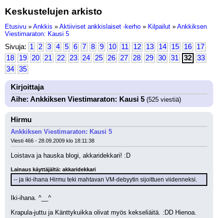
Keskustelujen arkisto
Etusivu
»
Ankkis
»
Aktiiviset ankkislaiset -kerho
»
Kilpailut
»
Ankkiksen
Viestimaraton: Kausi 5
Sivuja:
1
2
3
4
5
6
7
8
9
10
11
12
13
14
15
16
17
18
19
20
21
22
23
24
25
26
27
28
29
30
31
32
33
34
35
Kirjoittaja
Aihe: Ankkiksen Viestimaraton: Kausi 5
(525 viestiä)
Hirmu
Ankkiksen Viestimaraton: Kausi 5
Viesti 466 - 28.09.2009 klo 18:11:38
Loistava ja hauska blogi, akkaridekkari! :D
Lainaus käyttäjältä: akkaridekkari
-- ja iki-ihana Hirmu teki mahtavan VM-debyytin sijoittuen viidenneksi.
Iki-ihana. ^__^
Krapula-juttu ja Känttykuikka olivat myös kekseliäitä. :DD Hienoa.