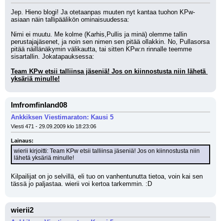
Jep. Hieno blogi! Ja otetaanpas muuten nyt kantaa tuohon KPw-
asiaan näin tallipäälikön ominaisuudessa: 
Nimi ei muutu. Me kolme (Karhis,Pullis ja minä) olemme tallin 
perustajajäsenet, ja noin sen nimen sen pitää ollakkin. No, Pullasorsa 
pitää näillänäkymin välikautta, tai sitten KPw:n rinnalle teemme 
sisartallin. Jokatapauksessa:
Team KPw etsii talliinsa jäseniä! Jos on kiinnostusta niin lähetä 
yksäriä minulle!
Imfromfinland08
Ankkiksen Viestimaraton: Kausi 5
Viesti 471 - 29.09.2009 klo 18:23:06
Lainaus:
wierii kirjoitti: Team KPw etsii talliinsa jäseniä! Jos on kiinnostusta niin 
lähetä yksäriä minulle!
Kilpailijat on jo selvillä, eli tuo on vanhentunutta tietoa, voin kai sen 
tässä jo paljastaa. wierii voi kertoa tarkemmin. :D
wierii2