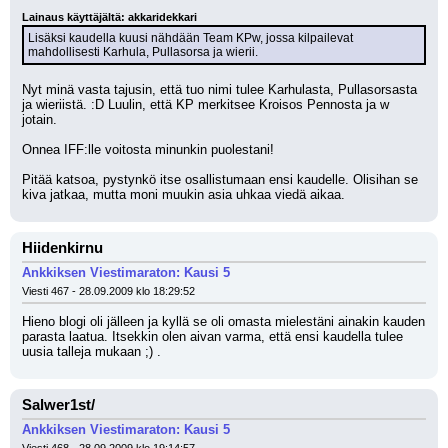
Lainaus käyttäjältä: akkaridekkari
Lisäksi kaudella kuusi nähdään Team KPw, jossa kilpailevat 
mahdollisesti Karhula, Pullasorsa ja wierii.
Nyt minä vasta tajusin, että tuo nimi tulee Karhulasta, Pullasorsasta 
ja wieriistä. :D Luulin, että KP merkitsee Kroisos Pennosta ja w 
jotain.
Onnea IFF:lle voitosta minunkin puolestani!
Pitää katsoa, pystynkö itse osallistumaan ensi kaudelle. Olisihan se 
kiva jatkaa, mutta moni muukin asia uhkaa viedä aikaa.
Hiidenkirnu
Ankkiksen Viestimaraton: Kausi 5
Viesti 467 - 28.09.2009 klo 18:29:52
Hieno blogi oli jälleen ja kyllä se oli omasta mielestäni ainakin kauden 
parasta laatua. Itsekkin olen aivan varma, että ensi kaudella tulee 
uusia talleja mukaan ;) .
Salwer1st/
Ankkiksen Viestimaraton: Kausi 5