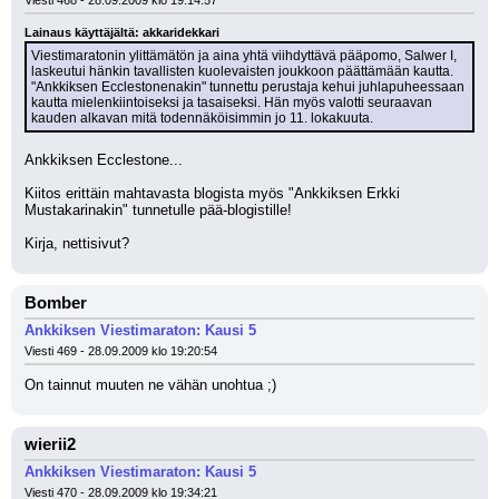
Viesti 468 - 28.09.2009 klo 19:14:57
Lainaus käyttäjältä: akkaridekkari
Viestimaratonin ylittämätön ja aina yhtä viihdyttävä pääpomo, Salwer I, 
laskeutui hänkin tavallisten kuolevaisten joukkoon päättämään kautta. 
"Ankkiksen Ecclestonenakin" tunnettu perustaja kehui juhlapuheessaan 
kautta mielenkiintoiseksi ja tasaiseksi. Hän myös valotti seuraavan 
kauden alkavan mitä todennäköisimmin jo 11. lokakuuta.
Ankkiksen Ecclestone... 
Kiitos erittäin mahtavasta blogista myös "Ankkiksen Erkki 
Mustakarinakin" tunnetulle pää-blogistille!
Kirja, nettisivut?
Bomber
Ankkiksen Viestimaraton: Kausi 5
Viesti 469 - 28.09.2009 klo 19:20:54
On tainnut muuten ne vähän unohtua ;)
wierii2
Ankkiksen Viestimaraton: Kausi 5
Viesti 470 - 28.09.2009 klo 19:34:21