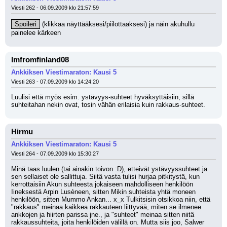
Viesti 262 - 06.09.2009 klo 21:57:59
Spoileri
 (klikkaa näyttääksesi/piilottaaksesi)
 ja näin akuhullu 
painelee kärkeen
Imfromfinland08
Ankkiksen Viestimaraton: Kausi 5
Viesti 263 - 07.09.2009 klo 14:24:20
Luulisi että myös esim. ystävyys-suhteet hyväksyttäisiin, sillä 
suhteitahan nekin ovat, tosin vähän erilaisia kuin rakkaus-suhteet.
Hirmu
Ankkiksen Viestimaraton: Kausi 5
Viesti 264 - 07.09.2009 klo 15:30:27
Minä taas luulen (tai ainakin toivon :D), etteivät ystävyyssuhteet ja 
sen sellaiset ole sallittuja. Siitä vasta tulisi hurjaa pitkitystä, kun 
kerrottaisiin Akun suhteesta jokaiseen mahdolliseen henkilöön 
Iineksestä Arpin Lusèneen, sitten Mikin suhteista yhtä moneen 
henkilöön, sitten Mummo Ankan... x_x Tulkitsisin otsikkoa niin, että 
"rakkaus" meinaa kaikkea rakkauteen liittyvää, miten se ilmenee 
ankkojen ja hiirten parissa jne., ja "suhteet" meinaa sitten niitä 
rakkaussuhteita, joita henkilöiden välillä on. Mutta siis joo, Salwer 