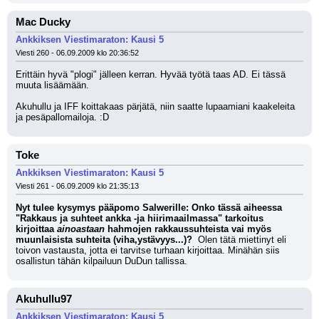
Mac Ducky
Ankkiksen Viestimaraton: Kausi 5
Viesti 260 - 06.09.2009 klo 20:36:52
Erittäin hyvä "plogi" jälleen kerran. Hyvää työtä taas AD. Ei tässä 
muuta lisäämään.
Akuhullu ja IFF koittakaas pärjätä, niin saatte lupaamiani kaakeleita 
ja pesäpallomailoja. :D
Toke
Ankkiksen Viestimaraton: Kausi 5
Viesti 261 - 06.09.2009 klo 21:35:13
Nyt tulee kysymys pääpomo Salwerille: Onko tässä aiheessa 
"Rakkaus ja suhteet ankka -ja hiirimaailmassa" tarkoitus 
kirjoittaa 
ainoastaan
 hahmojen rakkaussuhteista vai myös 
muunlaisista suhteita (viha,ystävyys...)? 
 Olen tätä miettinyt eli 
toivon vastausta, jotta ei tarvitse turhaan kirjoittaa. Minähän siis 
osallistun tähän kilpailuun DuDun tallissa.
Akuhullu97
Ankkiksen Viestimaraton: Kausi 5