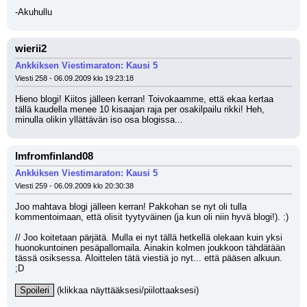
-Akuhullu
wierii2
Ankkiksen Viestimaraton: Kausi 5
Viesti 258 - 06.09.2009 klo 19:23:18
Hieno blogi! Kiitos jälleen kerran! Toivokaamme, että ekaa kertaa 
tällä kaudella menee 10 kisaajan raja per osakilpailu rikki! Heh, 
minulla olikin yllättävän iso osa blogissa...
Imfromfinland08
Ankkiksen Viestimaraton: Kausi 5
Viesti 259 - 06.09.2009 klo 20:30:38
Joo mahtava blogi jälleen kerran! Pakkohan se nyt oli tulla 
kommentoimaan, että olisit tyytyväinen (ja kun oli niin hyvä blogi!). :)
// Joo koitetaan pärjätä. Mulla ei nyt tällä hetkellä olekaan kuin yksi 
huonokuntoinen pesäpallomaila. Ainakin kolmen joukkoon tähdätään 
tässä osiksessa. Aloittelen tätä viestiä jo nyt... että pääsen alkuun. 
;D 
Spoileri
 (klikkaa näyttääksesi/piilottaaksesi)