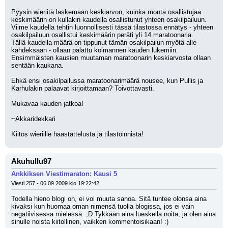
Pyysin wieriitä laskemaan keskiarvon, kuinka monta osallistujaa 
keskimäärin on kullakin kaudella osallistunut yhteen osakilpailuun. 
Viime kaudella tehtin luonnollisesti tässä tilastossa ennätys - yhteen 
osakilpailuun osallistui keskimäärin peräti yli 14 maratoonaria.
Tällä kaudella määrä on tippunut tämän osakilpailun myötä alle 
kahdeksaan - ollaan palattu kolmannen kauden lukemiin. 
Ensimmäisten kausien muutaman maratoonarin keskiarvosta ollaan 
sentään kaukana.
Ehkä ensi osakilpailussa maratoonarimäärä nousee, kun Pullis ja 
Karhulakin palaavat kirjoittamaan? Toivottavasti.
Mukavaa kauden jatkoa!
~Akkaridekkari
Kiitos wieriille haastattelusta ja tilastoinnista!
Akuhullu97
Ankkiksen Viestimaraton: Kausi 5
Viesti 257 - 06.09.2009 klo 19:22:42
Todella hieno blogi on, ei voi muuta sanoa. Sitä tuntee olonsa aina 
kivaksi kun huomaa oman nimensä tuolla blogissa, jos ei vain 
negatiivisessa mielessä. ;D Tykkään aina lueskella noita, ja olen aina 
sinulle noista kiitollinen, vaikken kommentoisikaan! :)