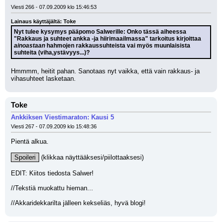
Viesti 266 - 07.09.2009 klo 15:46:53
Lainaus käyttäjältä: Toke
Nyt tulee kysymys pääpomo Salwerille: Onko tässä aiheessa 
"Rakkaus ja suhteet ankka -ja hiirimaailmassa" tarkoitus kirjoittaa 
ainoastaan
 hahmojen rakkaussuhteista vai myös muunlaisista 
suhteita (viha,ystävyys...)? 
Hmmmm, heitit pahan. Sanotaas nyt vaikka, että vain rakkaus- ja 
vihasuhteet lasketaan.
Toke
Ankkiksen Viestimaraton: Kausi 5
Viesti 267 - 07.09.2009 klo 15:48:36
Pientä alkua.
Spoileri
 (klikkaa näyttääksesi/piilottaaksesi)
EDIT: Kiitos tiedosta Salwer!
//Tekstiä muokattu hieman...
//Akkaridekkarilta jälleen kekseliäs, hyvä blogi!