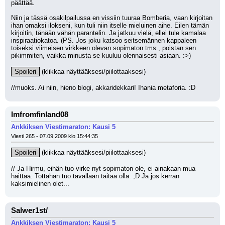
päättää.
Niin ja tässä osakilpailussa en vissiin tuuraa Bomberia, vaan kirjoitan 
ihan omaksi ilokseni, kun tuli niin itselle mieluinen aihe. Eilen tämän 
kirjoitin, tänään vähän parantelin. Ja jatkuu vielä, ellei tule kamalaa 
inspiraatiokatoa. (PS. Jos joku katsoo seitsemännen kappaleen 
toiseksi viimeisen virkkeen olevan sopimaton tms., poistan sen 
pikimmiten, vaikka minusta se kuuluu olennaisesti asiaan. :>)
Spoileri
 (klikkaa näyttääksesi/piilottaaksesi)
//muoks. Ai niin, hieno blogi, akkaridekkari! Ihania metaforia. :D
Imfromfinland08
Ankkiksen Viestimaraton: Kausi 5
Viesti 265 - 07.09.2009 klo 15:44:35
Spoileri
 (klikkaa näyttääksesi/piilottaaksesi)
// Ja Hirmu, eihän tuo virke nyt sopimaton ole, ei ainakaan mua 
haittaa. Tottahan tuo tavallaan taitaa olla. ;D Ja jos kerran 
kaksimielinen olet...
Salwer1st/
Ankkiksen Viestimaraton: Kausi 5