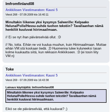
Imfromfinland08
Ankkiksen Viestimaraton: Kausi 5
Viesti 268 - 07.09.2009 klo 16:40:11
Minultakin liikenee yksi kysymys Salwerille: Kelpaako 
Heluna/Polle/Hessu-suhde tuohon tekstiin? Tavallaanhan nämä 
henkilöt kuuluvat hiirimaailmaan. 
// Ei se nyt ihan päivänselvää ollut. :D
// No, totta. Eihän ne voi kuulua muuhun, kuin Hiirimaailmaan. Muttae 
eihän VM:stä koskaan tiedä. ;D Huomenna tulee kuluneeksi tasan 
kolme kuukautta siitä, kun rekkasin Ankkikseen. :D (ei tosin liity 
VM:n)
Toke
Ankkiksen Viestimaraton: Kausi 5
Viesti 269 - 07.09.2009 klo 16:43:38
Lainaus käyttäjältä: Imfromfinland08
Minultakin liikenee yksi kysymys Salwerille: Kelpaako 
Heluna/Polle/Hessu-suhde tuohon tekstiin? Tavallaanhan nämä 
henkilöt kuuluvat hiirimaailmaan. 
Eikö se ole päivänselvää, että kuuluvat? ;)