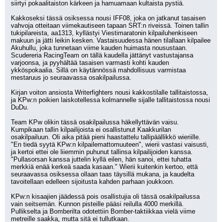
siirtyi pokaalitaiston kärkeen ja hamuamaan kultaista pystiä.
Kakkoseksi tässä osiksessa nousi IFF08, joka on jatkanut tasaisen 
vahvoja otteitaan viimekautiseen tapaan SRT:n riveissä. Toinen tallin 
tukipilareista, aa1313, kyllästyi Viestimaratonin kilpailuhenkiseen 
makuun ja jätti leikin kesken. Vastaisuudessa hänen tilallaan kilpailee 
Akuhullu, joka tunnetaan viime kauden huimasta nousustaan. 
Scudereria RacingTeam on tällä kaudella jättänyt vastustajansa 
varjoonsa, ja pyyhältää tasaisen varmasti kohti kauden 
ykköspokaalia. Sillä on käytännössä mahdollisuus varmistaa 
mestaruus jo seuraavassa osakilpailussa.
Kirjan voiton ansiosta Writerfighters nousi kakkostilalle tallitaistossa, 
ja KPw:n poikien laiskotellessa kolmannelle sijalle tallitaistossa nousi 
DuDu.
Team KPw olikin tässä osakilpailussa häkellyttävän vaisu. 
Kumpikaan tallin kilpailijoista ei osallistunut Kaakkurilan 
osakilpailuun. Oli aika pitää pieni haastattelu tallipäällikkö wieriille.
"En tiedä syytä KPw:n kilpailemattomuuteen", wierii vastasi vaisusti, 
ja kertoi ettei ole liiemmin puhunut tallinsa kilpailijoiden kanssa. 
"Pullasorsan kanssa juttelin kyllä eilen, hän sanoi, ettei tuhatta 
merkkiä enää kerkeä saada kasaan." Wierii kuitenkin kertoo, että 
seuraavassa osiksessa ollaan taas täysillä mukana, ja kaudelta 
tavoitellaan edelleen sijoitusta kahden parhaan joukkoon.
KPw:n kisaajien jäädessä pois osallistujia oli tässä osakilpailussa 
vain seitsemän. Kunnon pisteille pääsi reilulla 4000 merkillä. 
Pullikselta ja Bomberilta odotettiin Bomber-taktiikkaa vielä viime 
metreille saakka, mutta sitä ei tullutkaan. 