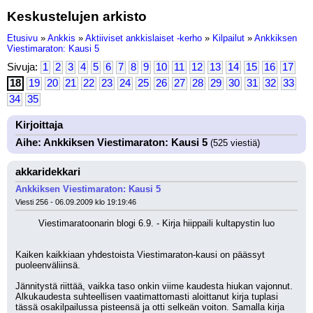
Keskustelujen arkisto
Etusivu
»
Ankkis
»
Aktiiviset ankkislaiset -kerho
»
Kilpailut
»
Ankkiksen
Viestimaraton: Kausi 5
Sivuja:
1
2
3
4
5
6
7
8
9
10
11
12
13
14
15
16
17
18
19
20
21
22
23
24
25
26
27
28
29
30
31
32
33
34
35
Kirjoittaja
Aihe: Ankkiksen Viestimaraton: Kausi 5
(525 viestiä)
akkaridekkari
Ankkiksen Viestimaraton: Kausi 5
Viesti 256 - 06.09.2009 klo 19:19:46
Viestimaratoonarin blogi 6.9. - Kirja hiippaili kultapystin luo
Kaiken kaikkiaan yhdestoista Viestimaraton-kausi on päässyt 
puoleenväliinsä. 
Jännitystä riittää, vaikka taso onkin viime kaudesta hiukan vajonnut. 
Alkukaudesta suhteellisen vaatimattomasti aloittanut kirja tuplasi 
tässä osakilpailussa pisteensä ja otti selkeän voiton. Samalla kirja 