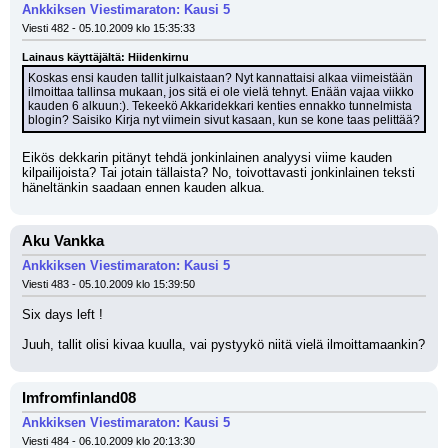
Ankkiksen Viestimaraton: Kausi 5
Viesti 482 - 05.10.2009 klo 15:35:33
Lainaus käyttäjältä: Hiidenkirnu
Koskas ensi kauden tallit julkaistaan? Nyt kannattaisi alkaa viimeistään 
ilmoittaa tallinsa mukaan, jos sitä ei ole vielä tehnyt. Enään vajaa viikko 
kauden 6 alkuun:). Tekeekö Akkaridekkari kenties ennakko tunnelmista 
blogin? Saisiko Kirja nyt viimein sivut kasaan, kun se kone taas pelittää?
Eikös dekkarin pitänyt tehdä jonkinlainen analyysi viime kauden 
kilpailijoista? Tai jotain tällaista? No, toivottavasti jonkinlainen teksti 
häneltänkin saadaan ennen kauden alkua.
Aku Vankka
Ankkiksen Viestimaraton: Kausi 5
Viesti 483 - 05.10.2009 klo 15:39:50
Six days left !
Juuh, tallit olisi kivaa kuulla, vai pystyykö niitä vielä ilmoittamaankin?
Imfromfinland08
Ankkiksen Viestimaraton: Kausi 5
Viesti 484 - 06.10.2009 klo 20:13:30