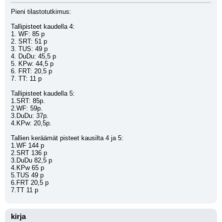
Pieni tilastotutkimus:
Tallipisteet kaudella 4:
1. WF: 85 p
2. SRT: 51 p
3. TUS: 49 p
4. DuDu: 45,5 p
5. KPw: 44,5 p
6. FRT: 20,5 p
7. TT: 11 p
Tallipisteet kaudella 5:
1.SRT: 85p.
2.WF: 59p.
3.DuDu: 37p.
4.KPw: 20,5p.
Tallien keräämät pisteet kausilta 4 ja 5:
1.WF 144 p
2.SRT 136 p
3.DuDu 82,5 p
4.KPw 65 p
5.TUS 49 p
6.FRT 20,5 p
7.TT 11 p
kirja