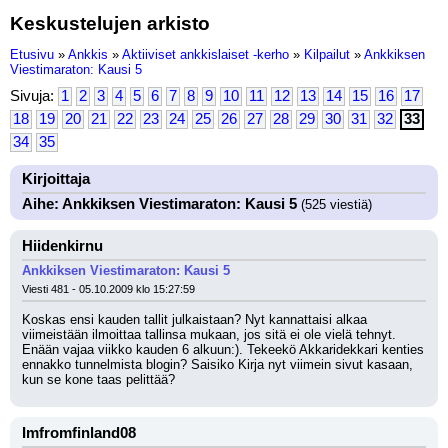
Keskustelujen arkisto
Etusivu
»
Ankkis
»
Aktiiviset ankkislaiset -kerho
»
Kilpailut
»
Ankkiksen
Viestimaraton: Kausi 5
Sivuja:
1
2
3
4
5
6
7
8
9
10
11
12
13
14
15
16
17
18
19
20
21
22
23
24
25
26
27
28
29
30
31
32
33
34
35
Kirjoittaja
Aihe: Ankkiksen Viestimaraton: Kausi 5
(525 viestiä)
Hiidenkirnu
Ankkiksen Viestimaraton: Kausi 5
Viesti 481 - 05.10.2009 klo 15:27:59
Koskas ensi kauden tallit julkaistaan? Nyt kannattaisi alkaa 
viimeistään ilmoittaa tallinsa mukaan, jos sitä ei ole vielä tehnyt. 
Enään vajaa viikko kauden 6 alkuun:). Tekeekö Akkaridekkari kenties 
ennakko tunnelmista blogin? Saisiko Kirja nyt viimein sivut kasaan, 
kun se kone taas pelittää?
Imfromfinland08