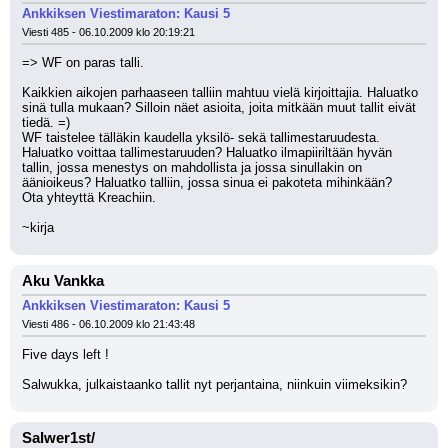
Ankkiksen Viestimaraton: Kausi 5
Viesti 485 - 06.10.2009 klo 20:19:21
=> WF on paras talli.
Kaikkien aikojen parhaaseen talliin mahtuu vielä kirjoittajia. Haluatko 
sinä tulla mukaan? Silloin näet asioita, joita mitkään muut tallit eivät 
tiedä. =)
WF taistelee tälläkin kaudella yksilö- sekä tallimestaruudesta. 
Haluatko voittaa tallimestaruuden? Haluatko ilmapiiriltään hyvän 
tallin, jossa menestys on mahdollista ja jossa sinullakin on 
äänioikeus? Haluatko talliin, jossa sinua ei pakoteta mihinkään?
Ota yhteyttä Kreachiin.
~kirja
Aku Vankka
Ankkiksen Viestimaraton: Kausi 5
Viesti 486 - 06.10.2009 klo 21:43:48
Five days left !
Salwukka, julkaistaanko tallit nyt perjantaina, niinkuin viimeksikin?
Salwer1st/