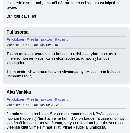
ensikertalaisen.. noh, saa nähdä, millaisen debyytin uusi kilpailija 
tekee.
But four days left !
Pullasorsa
Ankkiksen Viestimaraton: Kausi 5
Viesti 493 - 07.10.2009 klo 18:40:10
Toivon mukaan seuraavasta kaudesta tulisi taas yhtä tasokas ja 
mielenkiintoinen kausi kuin neloskaudesta. Ainakin yksi uusi 
kilpailijakin... 
Tosin eihän KPw:n murskaavaa ylivoimaa pysty taaskaan kukaan 
uhmaamaan. :)
Aku Vankka
Ankkiksen Viestimaraton: Kausi 5
Viesti 494 - 07.10.2009 klo 18:51:22
Ja näin suuri ja mahtava Sorsa meni manaamaan KPw'lle jälleen 
huonon kauden :) Nimittäin aina kun KPw on kauden alussa uhonnut 
vievänsä kauden kuin vettä vain, yritys on kaatunut ja tuloksena on 
yleensä ollut viimeisimmät sijat, viime kaudella jumbosija.