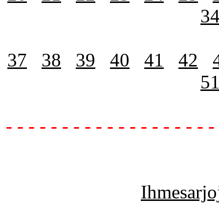
3
37
38
39
40
41
42
5
- - - - - - - - - - - - - - - - - - -
Ihmesarjoj