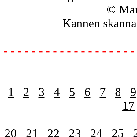
© Mar
Kannen skanna
- - - - - - - - - - - - - - - - - - -
1
2
3
4
5
6
7
8
9
17
20
21
22
23
24
25