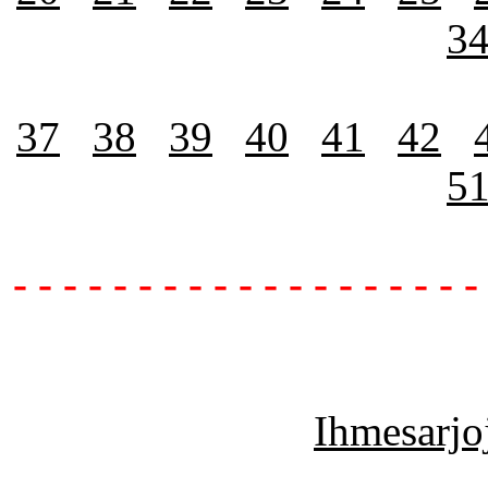
3
37
38
39
40
41
42
5
- - - - - - - - - - - - - - - - - - -
Ihmesarjoj