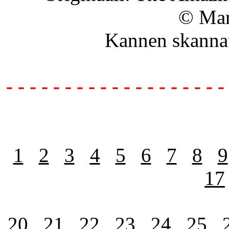
© Mar
Kannen skanna
- - - - - - - - - - - - - - - - - - -
1
2
3
4
5
6
7
8
9
17
20
21
22
23
24
25