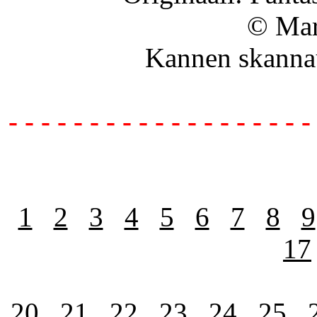
© Mar
Kannen skanna
- - - - - - - - - - - - - - - - - - -
1
2
3
4
5
6
7
8
9
17
20
21
22
23
24
25