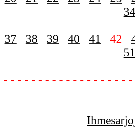
3
37
38
39
40
41
42
5
- - - - - - - - - - - - - - - - - - -
Ihmesarjoj