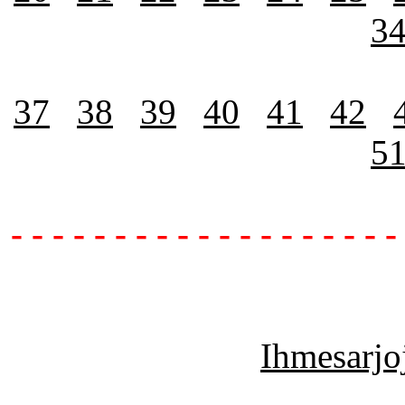
3
37
38
39
40
41
42
5
- - - - - - - - - - - - - - - - - - -
Ihmesarjoj