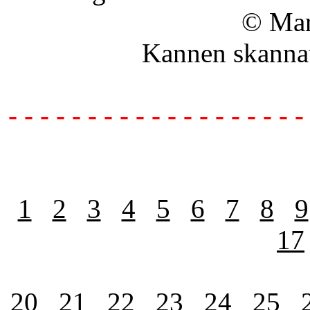
© Mar
Kannen skanna
- - - - - - - - - - - - - - - - - - -
1
2
3
4
5
6
7
8
9
17
20
21
22
23
24
25