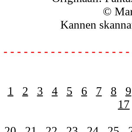
© Mar
Kannen skanna
- - - - - - - - - - - - - - - - - - -
1
2
3
4
5
6
7
8
9
17
20
21
22
23
24
25