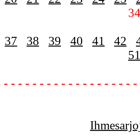
3
37
38
39
40
41
42
5
- - - - - - - - - - - - - - - - - - -
Ihmesarjoj