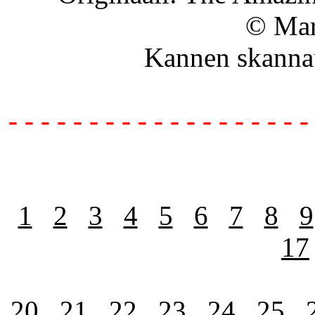
© Mar
Kannen skanna
- - - - - - - - - - - - - - - - - - -
1
2
3
4
5
6
7
8
9
17
20
21
22
23
24
25