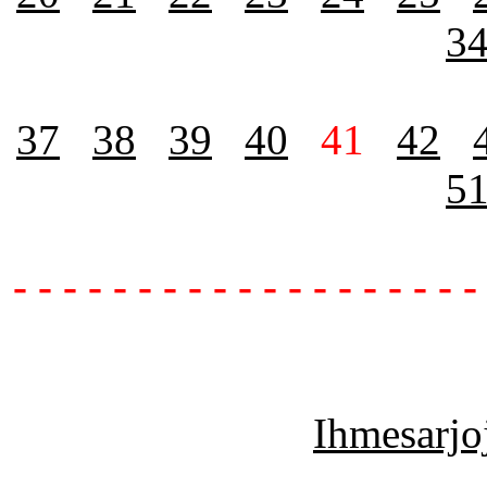
3
37
38
39
40
41
42
5
- - - - - - - - - - - - - - - - - - -
Ihmesarjoj