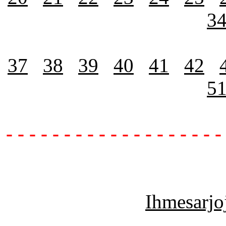
3
37
38
39
40
41
42
5
- - - - - - - - - - - - - - - - - - -
Ihmesarjoj