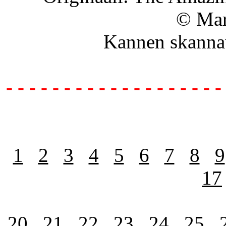
© Mar
Kannen skanna
- - - - - - - - - - - - - - - - - - -
1
2
3
4
5
6
7
8
9
17
20
21
22
23
24
25