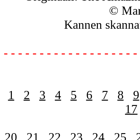
© Mar
Kannen skanna
- - - - - - - - - - - - - - - - - - -
1
2
3
4
5
6
7
8
9
17
20
21
22
23
24
25