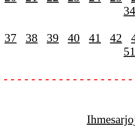
3
37
38
39
40
41
42
5
- - - - - - - - - - - - - - - - - - -
Ihmesarjoj