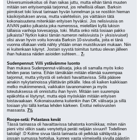
Universumisekoitus oli ihan raikas juttu, mutta eihän tämä muuten 
mitään sen erityisempää tarjonnut, jos rehellisiä ollaan. Barksin 
piirrokset toki loivat tarinaan hyvän tunnelman ja se nostikin hieman 
käsikirjoituksen arvoa, mutta valehtelisin, jos väittäisin tätä 
kokonaisuutena mitenkään erityisen hyväksi. Jos nelisivuisia on 
AIVAN pakko julkaista joka numerossa, mielelläni kyllä lukisin 
tällaisia vanhoja toivesarjoja, toki. Mutta onko niitä tosiaan pakko 
julkaista? Nytkin kaksi tämän numeron nelisivuista (+ yksisivuiset) 
olisi aivan hyvin voitu korvata Barksin 10-sivuisella, joita ei tänä 
vuonna ollakaan vielä nähty yhtään oman muistikuvani mukaan. Niin 
ei kuitenkaan käynyt. Jostain syystä toimitus tuntuu olevan jälleen 
ihan hukassa näiden asioiden suhteen... 
7-
Sudenpennut: Villi ystävämme luonto
Ihan mukava Sudenpennut-välisarja, joka oli samalla myös koko 
lehden paras tarina. Eihän tämäkään mitään elämää suurempaa 
tarjonnut, mutta yritystä oli selvästi havaittavissa. Sillä pääsee 
ainakin nykytarinoissa yllättävän pitkälle. Idea oli kaiken kaikkiaan 
melko mukiinmenevä, vaikkakin tavanomainen ja myös 
toteutuksessa oli onnistuttu ihan hyvin. Mitään sen suurempia 
epäkohtia ei löytynyt, mutta eipä myöskään mitään erityisen 
loistavaakaan. Kokonaisuutena kuitenkin ihan OK välisarja ja sillä 
tosiaan ylsi tällä kertaa lehden kärkeen. Erottui nelisivuisten 
massasta. 
7½
Roope-setä: Pelastava kevät
Tässä tarinassa oli havaittavissa tahatonta komiikkaa; miten näin 
pieni vitsi olikin saatu venytettyä peräti neljään sivuun!! Todellinen 
taitolaji! :D Kolme sivua tästä tarinasta oli pelkkää sähläystä ja 
jossain sumussa hortoilua, kunnes vasta viimeisellä sivulla päästiin 