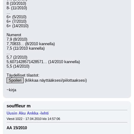
8 (10/2010)
8- (11/2010)
...
6+ (5/2010)
6+ (7/2010)
6+ (14/2010)
Numerot
7,9 (8/2010)
7,70833... (8/2010 kannella)
7,5 (11/2010 kannella)
...
5,7 (2/2010)
5,6071428571428571... (14/2010 kannella)
5,5 (14/2010)
Täydelliset tilastot:
Spoileri
 (klikkaa näyttääksesi/piilottaaksesi)
~kirja
souffleur m
Uusin Aku Ankka -lehti
Viesti 1022 - 17.04.2010 klo 14:57:06
AA 15/2010