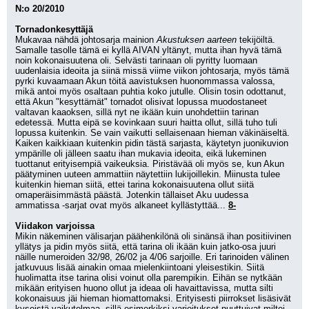
N:o 20/2010
Tornadonkesyttäjä
Mukavaa nähdä johtosarja mainion 
Akustuksen aarteen
 tekijöiltä. 
Samalle tasolle tämä ei kyllä AIVAN yltänyt, mutta ihan hyvä tämä 
noin kokonaisuutena oli. Selvästi tarinaan oli pyritty luomaan 
uudenlaisia ideoita ja siinä missä viime viikon johtosarja, myös tämä 
pyrki kuvaamaan Akun töitä aavistuksen huonommassa valossa, 
mikä antoi myös osaltaan puhtia koko jutulle. Olisin tosin odottanut, 
että Akun "kesyttämät" tornadot olisivat lopussa muodostaneet 
valtavan kaaoksen, sillä nyt ne ikään kuin unohdettiin tarinan 
edetessä. Mutta eipä se kovinkaan suuri haitta ollut, sillä tuho tuli 
lopussa kuitenkin. Se vain vaikutti sellaisenaan hieman väkinäiseltä. 
Kaiken kaikkiaan kuitenkin pidin tästä sarjasta, käytetyn juonikuvion 
ympärille oli jälleen saatu ihan mukavia ideoita, eikä lukeminen 
tuottanut erityisempiä vaikeuksia. Piristävää oli myös se, kun Akun 
päätyminen uuteen ammattiin näytettiin lukijoillekin. Miinusta tulee 
kuitenkin hieman siitä, ettei tarina kokonaisuutena ollut siitä 
omaperäisimmästä päästä. Jotenkin tällaiset Aku uudessa 
ammatissa -sarjat ovat myös alkaneet kyllästyttää... 
8-
Viidakon varjoissa
Mikin näkeminen välisarjan päähenkilönä oli sinänsä ihan positiivinen 
yllätys ja pidin myös siitä, että tarina oli ikään kuin jatko-osa juuri 
näille numeroiden 32/98, 26/02 ja 4/06 sarjoille. Eri tarinoiden välinen 
jatkuvuus lisää ainakin omaa mielenkiintoani yleisestikin. Siitä 
huolimatta itse tarina olisi voinut olla parempikin. Eihän se nytkään 
mikään erityisen huono ollut ja ideaa oli havaittavissa, mutta silti 
kokonaisuus jäi hieman hiomattomaksi. Erityisesti piirrokset lisäsivät 
kyseistä vaikutelmaa, sillä esimerkiksi varjoitukset puuttuivat miltei 