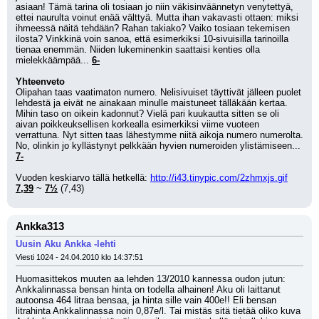
asiaan! Tämä tarina oli tosiaan jo niin väkisinväännetyn venytettyä, 
ettei naurulta voinut enää välttyä. Mutta ihan vakavasti ottaen: miksi 
ihmeessä näitä tehdään? Rahan takiako? Vaiko tosiaan tekemisen 
ilosta? Vinkkinä voin sanoa, että esimerkiksi 10-sivuisilla tarinoilla 
tienaa enemmän. Niiden lukeminenkin saattaisi kenties olla 
mielekkäämpää... 
6-
Yhteenveto
Olipahan taas vaatimaton numero. Nelisivuiset täyttivät jälleen puolet 
lehdestä ja eivät ne ainakaan minulle maistuneet tälläkään kertaa. 
Mihin taso on oikein kadonnut? Vielä pari kuukautta sitten se oli 
aivan poikkeuksellisen korkealla esimerkiksi viime vuoteen 
verrattuna. Nyt sitten taas lähestymme niitä aikoja numero numerolta. 
No, olinkin jo kyllästynyt pelkkään hyvien numeroiden ylistämiseen... 
7-
Vuoden keskiarvo tällä hetkellä: 
http://i43.tinypic.com/2zhmxjs.gif
7,39
 ~ 
7½
 (7,43)
Ankka313
Uusin Aku Ankka -lehti
Viesti 1024 - 24.04.2010 klo 14:37:51
Huomasittekos muuten aa lehden 13/2010 kannessa oudon jutun: 
Ankkalinnassa bensan hinta on todella alhainen! Aku oli laittanut 
autoonsa 464 litraa bensaa, ja hinta sille vain 400e!! Eli bensan 
litrahinta Ankkalinnassa noin 0,87e/l. Tai mistäs sitä tietää oliko kuva 