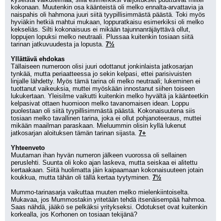
kokonaan. Muutenkin osa käänteistä oli melko ennalta-arvattavia ja 
naispahis oli hahmona juuri siitä tyypillisimmästä päästä. Toki myös 
hyviäkin hetkiä mahtui mukaan, loppuratkaisu esimerkiksi oli melko 
kekseliäs. Silti kokonaisuus ei mikään tajunnanräjäyttävä ollut, 
loppujen lopuksi melko neutraali. Plussaa kuitenkin tosiaan siitä 
tarinan jatkuvuudesta ja lopusta. 
7½
Yllättävä ehdokas
Tällaiseen numeroon olisi juuri odottanut jonkinlaista jatkosarjan 
tynkää, mutta periaatteessa jo sekin kelpasi, ettei parisivuisten 
linjalle lähdetty. Myös tämä tarina oli melko neutraali; lukeminen ei 
tuottanut vaikeuksia, muttei myöskään innostanut siihen toiseen 
lukukertaan. Yleisilme vaikutti kuitenkin melko hyvältä ja käänteetkin 
kelpasivat ottaen huomioon melko tavanomaisen idean. Loppu 
puolestaan oli siitä tyypillisimmästä päästä. Kokonaisuutena siis 
tosiaan melko tavallinen tarina, joka ei ollut pohjanoteeraus, muttei 
mikään maailman paraskaan. Mieluummin olisin kyllä lukenut 
jatkosarjan aloituksen tämän tarinan sijasta. 
7+
Yhteenveto
Muutaman ihan hyvän numeron jälkeen vuorossa oli sellainen 
peruslehti. Suunta oli koko ajan laskeva, mutta seiskaa ei alitettu 
kertaakaan. Siitä huolimatta jäin kaipaamaan kokonaisuuteen jotain 
koukkua, mutta tähän oli tällä kertaa tyytyminen. 
7½
Mummo-tarinasarja vaikuttaa muuten melko mielenkiintoiselta. 
Mukavaa, jos Mummostakin yritetään tehdä itsenäisempää hahmoa. 
Saas nähdä, jääkö se pelkäksi yritykseksi. Odotukset ovat kuitenkin 
korkealla, jos Korhonen on tosiaan tekijänä?