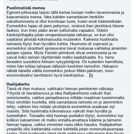
Puolimielistä menoa
Egmont-johtosarja tarjosi tällä kertaa tosiaan melko tavanomaista ja 
kaavamaista menoa. Idea kahden samanlaisen henkilön 
sekoittumisesta ei ollut kovinkaan tuore, kuten eivät käänteetkään. 
Esimerkiksi loppu oli pieni pettymys; sinänsä ihan jännittävä tilanne 
laukesi, kun Iines pääsi aivan sattumalta vapaaksi. Odotin 
käsikirjoittajalta jotain omaperäisempää ratkaisua, se kun olisi 
saattanut piristää kokonaisuutta muutenkin. Kaikesta huolimatta 
tarinasta löytyi ihan hyviäkin kohtia. Huumoria oli sopivasti ja 
esimerkiksi skootterit ajoneuvoina toivat mukavaa vaihtelua ainaisten 
autojen sijasta. Myös Feriolin piirrokset olivat onnistuneita ja ne 
saivat koko tarinan näyttämään melko laadukkaalta. Ko. herra 
lieneekin suosikkini Akkarin nykypiirtäjistä. On kuitenkin harmillista, 
miten hän tuhlaa taitojaan tällaisiin keskitien tarinoihin. Haluaisin 
nähdä häneltä välillä esimerkiksi jonkun Mikki-jatkiksen, tosin 
ensimmäiseksi tarvittaisiin hyvä käsikirjoitus... 
7+
Ihailijakerho
Tämä oli ihan mukava, vaikkakin hieman perinteinen välisarja. 
Yritystä oli havaittavissa ja idea ihailijakerhosta vaikutti ihan 
onnistuneelta, vaikkei periaatteessa miltään maailman tuoreimmalta. 
Voisi nimittäin kuvitella, että samanlaisia tarinoita on jo aiemminkin 
tehty, vaikken itse mitään yksittäistä esimerkkiä osaakaan nyt 
mainita. Siitä huolimatta kokonaisuus vaikutti ihan hyvältä ja 
tuoreeltakin. Toisaalta niitä huonoja puoliakin löytyi, esimerkiksi tuo 
kolikon katoaminen oli melko ennalta-arvattava käänne ja laimensi 
hieman loppua, vaikka viimeinen ruutu olikin hauska. Ihailijakerhon 
ympärille olisi kieltämättä voinut kehitellä jotain monimutkaisempaa 
juonta. Siitä huolimatta tämä täytti paikkansa välisarjana ihan hyvin 