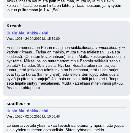
Ankkalinnasta vai mistä päin maailmaa, mutta kyllä minullekin 
kelpaisi! Täällä bensan hinta on lähtenyt taas nousuun, ja nykyään 
joutuu pulittamaan jo 1,4-1,5e/l.
Kreach
Uusin Aku Ankka -lehti
Viesti 1025 - 24.04.2010 klo 15:59:00
Ensi numerossa on Rosan maaginen seikkailusarja 
Temppeliherrojen 
kätketty kruunu
. Tarina on mainio, mutta turha mielestäni julkaista 
lehdessä. (Omistan kovakantisen). Ensin Matka keskispisteeseen ja 
nyt tämä. Miksei paljon tuntemattomimpia Barksin seikkailusarjoja 
pistetä? Tai edes 10-sivuisia. Nyt kun Rosalta tulee näin paljoa, 
tuntuu, että joskohan toimituskin on huomannut, että uudet sarjat 
ovat täyttä kuraa (tai ne lyhyet), että eikö sitten löydy edes uusia, 
hyviä ja pitempiä sarjoja? Jos asia on näin, tidii ja taskari / Roope-
setä linjalle siirtyy meikäläinen. Mutta katsellaan miten vuosi jatkuu. 
Arvioita kohtapuoliin.
souffleur m
Uusin Aku Ankka -lehti
Viesti 1026 - 02.05.2010 klo 10:08:48
Lehtien arvostelu yksin alkaa lievästi sanottuna tympiä, mutta jospa 
vielä yhden numeron arvostelisin. Sitten ryhtynen itsekin 