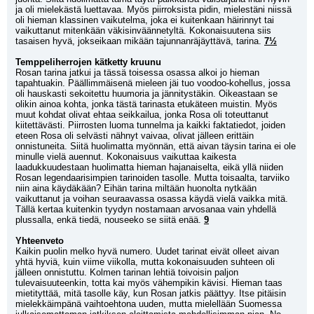
ja oli mielekästä luettavaa. Myös piirroksista pidin, mielestäni niissä 
oli hieman klassinen vaikutelma, joka ei kuitenkaan häirinnyt tai 
vaikuttanut mitenkään väkisinväännetyltä. Kokonaisuutena siis 
tasaisen hyvä, jokseikaan mikään tajunnanräjäyttävä, tarina. 
7½
Temppeliherrojen kätketty kruunu
Rosan tarina jatkui ja tässä toisessa osassa alkoi jo hieman 
tapahtuakin. Päällimmäisenä mieleen jäi tuo voodoo-kohellus, jossa 
oli hauskasti sekoitettu huumoria ja jännitystäkin. Oikeastaan se 
olikin ainoa kohta, jonka tästä tarinasta etukäteen muistin. Myös 
muut kohdat olivat ehtaa seikkailua, jonka Rosa oli toteuttanut 
kiitettävästi. Piirrosten luoma tunnelma ja kaikki faktatiedot, joiden 
eteen Rosa oli selvästi nähnyt vaivaa, olivat jälleen erittäin 
onnistuneita. Siitä huolimatta myönnän, että aivan täysin tarina ei ole 
minulle vielä auennut. Kokonaisuus vaikuttaa kaikesta 
laadukkuudestaan huolimatta hieman hajanaiselta, eikä yllä niiden 
Rosan legendaarisimpien tarinoiden tasolle. Mutta toisaalta, tarviiko 
niin aina käydäkään? Eihän tarina miltään huonolta nytkään 
vaikuttanut ja voihan seuraavassa osassa käydä vielä vaikka mitä. 
Tällä kertaa kuitenkin tyydyn nostamaan arvosanaa vain yhdellä 
plussalla, enkä tiedä, nouseeko se siitä enää. 
9
Yhteenveto
Kaikin puolin melko hyvä numero. Uudet tarinat eivät olleet aivan 
yhtä hyviä, kuin viime viikolla, mutta kokonaisuuden suhteen oli 
jälleen onnistuttu. Kolmen tarinan lehtiä toivoisin paljon 
tulevaisuuteenkin, totta kai myös vähempikin kävisi. Hieman taas 
mietityttää, mitä tasolle käy, kun Rosan jatkis päättyy. Itse pitäisin 
mielekkäimpänä vaihtoehtona uuden, mutta mielellään Suomessa 