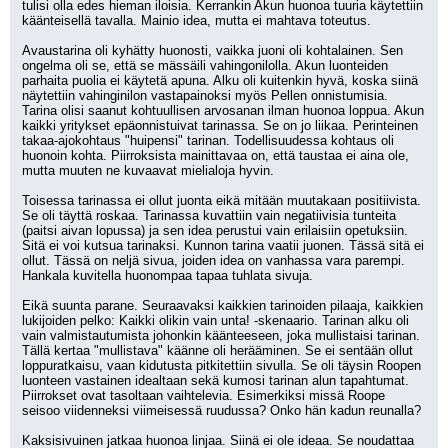
tulisi olla edes hieman iloisia. Kerrankin Akun huonoa tuuria käytettiin 
käänteisellä tavalla. Mainio idea, mutta ei mahtava toteutus.
Avaustarina oli kyhätty huonosti, vaikka juoni oli kohtalainen. Sen 
ongelma oli se, että se mässäili vahingonilolla. Akun luonteiden 
parhaita puolia ei käytetä apuna. Alku oli kuitenkin hyvä, koska siinä 
näytettiin vahinginilon vastapainoksi myös Pellen onnistumisia. 
Tarina olisi saanut kohtuullisen arvosanan ilman huonoa loppua. Akun 
kaikki yritykset epäonnistuivat tarinassa. Se on jo liikaa. Perinteinen 
takaa-ajokohtaus "huipensi" tarinan. Todellisuudessa kohtaus oli 
huonoin kohta. Piirroksista mainittavaa on, että taustaa ei aina ole, 
mutta muuten ne kuvaavat mielialoja hyvin.
Toisessa tarinassa ei ollut juonta eikä mitään muutakaan positiivista. 
Se oli täyttä roskaa. Tarinassa kuvattiin vain negatiivisia tunteita 
(paitsi aivan lopussa) ja sen idea perustui vain erilaisiin opetuksiin. 
Sitä ei voi kutsua tarinaksi. Kunnon tarina vaatii juonen. Tässä sitä ei 
ollut. Tässä on neljä sivua, joiden idea on vanhassa vara parempi. 
Hankala kuvitella huonompaa tapaa tuhlata sivuja.
Eikä suunta parane. Seuraavaksi kaikkien tarinoiden pilaaja, kaikkien 
lukijoiden pelko: Kaikki olikin vain unta! -skenaario. Tarinan alku oli 
vain valmistautumista johonkin käänteeseen, joka mullistaisi tarinan. 
Tällä kertaa "mullistava" käänne oli herääminen. Se ei sentään ollut 
loppuratkaisu, vaan kidutusta pitkitettiin sivulla. Se oli täysin Roopen 
luonteen vastainen idealtaan sekä kumosi tarinan alun tapahtumat. 
Piirrokset ovat tasoltaan vaihtelevia. Esimerkiksi missä Roope 
seisoo viidenneksi viimeisessä ruudussa? Onko hän kadun reunalla?
Kaksisivuinen jatkaa huonoa linjaa. Siinä ei ole ideaa. Se noudattaa 