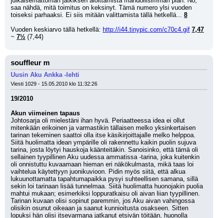
julkaisemattoman jatkiksen aloittamista mahdollisimman pian. No, 
saa nähdä, mitä toimitus on keksinyt. Tämä numero ylsi vuoden 
toiseksi parhaaksi. Ei siis mitään valittamista tällä hetkellä... 
8
Vuoden keskiarvo tällä hetkellä: 
http://i44.tinypic.com/c70c4.gif
7,47
~ 
7½
 (7,44)
souffleur m
Uusin Aku Ankka -lehti
Viesti 1029 - 15.05.2010 klo 11:32:26
19/2010
Akun viimeinen tapaus
Johtosarja oli mielestäni ihan hyvä. Periaatteessa idea ei ollut 
mitenkään erikoinen ja varmastikin tällaisen melko yksinkertaisen 
tarinan tekeminen saattoi olla itse käsikirjoittajalle melko helppoa. 
Siitä huolimatta idean ympärille oli rakennettu kaikin puolin sujuva 
tarina, josta löytyi hauskoja käänteitäkin. Sanoisinko, että tämä oli 
sellainen tyypillinen Aku uudessa ammatissa -tarina, joka kuitenkin 
oli onnistuttu kuvaamaan hieman eri näkökulmasta, mikä taas loi 
vaihtelua käytettyyn juonikuvioon. Pidin myös siitä, että alkua 
lukuunottamatta tapahtumapaikka pysyi suhteellisen samana, sillä 
sekin loi tarinaan lisää tunnelmaa. Siitä huolimatta huonojakin puolia 
mahtui mukaan; esimerkiksi loppuratkaisu oli aivan liian tyypillinen. 
Tarinan kuvaan olisi sopinut paremmin, jos Aku aivan vahingossa 
olisikin osunut oikeaan ja saanut kunnioitusta osakseen. Sitten 
lopuksi hän olisi itsevarmana jatkanut etsivän töitään, huonolla 