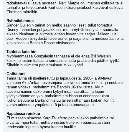
ratkaistavaksi jäävä mysteeri. Neiti Marple on ilmeinen esikuva tälle 
tarinalle, ja toivottavasti Korhosen käsikirjoitukset kasvavat esikuva-
Christien mittoihin.
Ryhmäalennus
Sander Gulienin tarinat on melko säännöllisesti tullut torpattua 
Disney-tarinoiden pohjasakkana, mutta nyt Gulien yllätti saamalla 
aikaan idealtaan ja piirrosjäljeltään hyvän vitsisarjan. Jälleen uusi 
puoli Roopen pihiydestä tulee esille, ja sarja olisi tämmöisenään ollut 
kelvollinen jo Barksin Roope-vitsisarjana.
Taidetta koteihin
Myöhemmässä Gonzalesin tarinassa ei ole enää Bill Walshin 
käsikirjoitusten kaltaista surrealistisuutta ja absurdia päättömyyttä. 
Siitäkin huolimatta perusmukava Mikki-lyhäri.
Golftaituri
Tämä tarina oli itselleni tuttu jo lapsuudesta, 1980- ja 90-luvun 
vaihteen Aku Ankan toivesarjana. Jo silloin tarina kiehtoi, ja nostaisin 
tämän yhdeksi parhaimmista Barksin 10-sivuisista. Akun 
lapsenomainen usko omiin kykyihinsä naurattaa, ja lopun 
yllätyskäänne on yksi parhaimmista Hannun onnenpotkuista. 
Kokonaisuutena Barks onnistuu jälleen ottamaan kaiken ilon irti 
varsin arkisesta ympäristöstä ja tapahtumasarjasta.
Rapatessa roiskuu
Ei missään nimessä Karp-Taliaferro-parivaljakon parhaimpia tai 
oivaltavimpia töitä, mutta onnistuu kuitenkin päämäärässään 
tehdessän lopussa hymynkareen huulille.