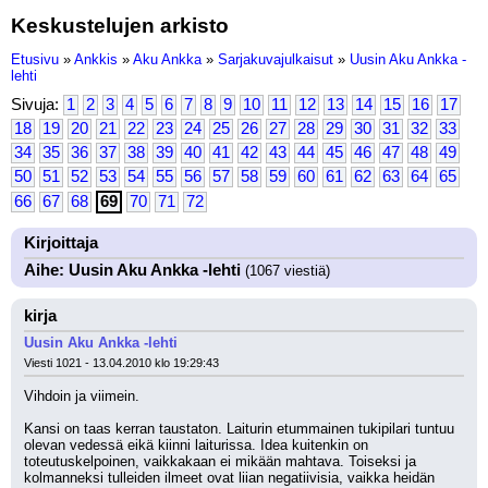
Keskustelujen arkisto
Etusivu
»
Ankkis
»
Aku Ankka
»
Sarjakuvajulkaisut
»
Uusin Aku Ankka -
lehti
Sivuja:
1
2
3
4
5
6
7
8
9
10
11
12
13
14
15
16
17
18
19
20
21
22
23
24
25
26
27
28
29
30
31
32
33
34
35
36
37
38
39
40
41
42
43
44
45
46
47
48
49
50
51
52
53
54
55
56
57
58
59
60
61
62
63
64
65
66
67
68
69
70
71
72
Kirjoittaja
Aihe: Uusin Aku Ankka -lehti
(1067 viestiä)
kirja
Uusin Aku Ankka -lehti
Viesti 1021 - 13.04.2010 klo 19:29:43
Vihdoin ja viimein.
Kansi on taas kerran taustaton. Laiturin etummainen tukipilari tuntuu 
olevan vedessä eikä kiinni laiturissa. Idea kuitenkin on 
toteutuskelpoinen, vaikkakaan ei mikään mahtava. Toiseksi ja 
kolmanneksi tulleiden ilmeet ovat liian negatiivisia, vaikka heidän 