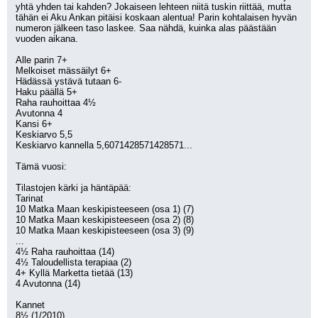
yhtä yhden tai kahden? Jokaiseen lehteen niitä tuskin riittää, mutta 
tähän ei Aku Ankan pitäisi koskaan alentua! Parin kohtalaisen hyvän 
numeron jälkeen taso laskee. Saa nähdä, kuinka alas päästään 
vuoden aikana.
Alle parin 7+
Melkoiset mässäilyt 6+
Hädässä ystävä tutaan 6-
Haku päällä 5+
Raha rauhoittaa 4½
Avutonna 4
Kansi 6+
Keskiarvo 5,5
Keskiarvo kannella 5,6071428571428571...
Tämä vuosi:
Tilastojen kärki ja häntäpää:
Tarinat
10 Matka Maan keskipisteeseen (osa 1) (7)
10 Matka Maan keskipisteeseen (osa 2) (8)
10 Matka Maan keskipisteeseen (osa 3) (9)
...
4½ Raha rauhoittaa (14)
4½ Taloudellista terapiaa (2)
4+ Kyllä Marketta tietää (13)
4 Avutonna (14)
Kannet
8½ (1/2010)