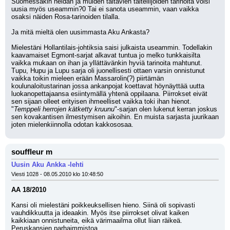
Suomessakin heidän ja muiden taitavien taiteilijoiden tarinoita voisi 
uusia myös useammin?0 Tai ei sanota useammin, vaan vaikka 
osaksi näiden Rosa-tarinoiden tilalla.
Ja mitä mieltä olen uusimmasta Aku Ankasta?
Mielestäni Hollantilais-johtiksia saisi julkaista useammin. Todellakin 
kaavamaiset Egmont-sarjat alkavat tuntua jo melko tunkkaisilta 
vaikka mukaan on ihan ja yllättävänkin hyviä tarinoita mahtunut.
Tupu, Hupu ja Lupu sarja oli juonellisesti ottaen varsin onnistunut 
vaikka toikin mieleen erään Massarolin(?) piirtämän 
koulunaloitustarinan jossa ankanpojat koettavat höynäyttää uutta 
luokanopettajaansa esiintymällä yhtenä oppilaana. Piirrokset eivät 
sen sijaan olleet erityisen ihmeelliset vaikka toki ihan hienot.
"
Temppeli herrojen kätketty kruunu
"-sarjan olen lukenut kerran joskus 
sen kovakantisen ilmestymisen aikoihin. En muista sarjasta juurikaan 
joten mielenkiinnolla odotan kakkososaa.
souffleur m
Uusin Aku Ankka -lehti
Viesti 1028 - 08.05.2010 klo 10:48:50
AA 18/2010
Kansi oli mielestäni poikkeuksellisen hieno. Siinä oli sopivasti 
vauhdikkuutta ja ideaakin. Myös itse piirrokset olivat kaiken 
kaikkiaan onnistuneita, eikä värimaailma ollut liian räikeä. 
Peruskansien parhaimmistoa.