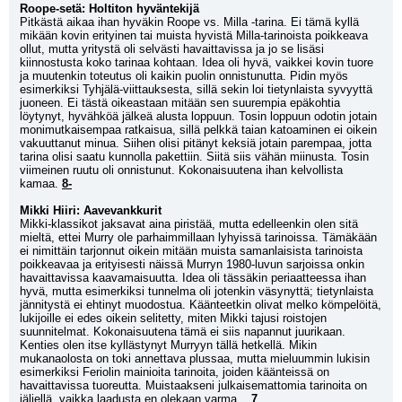
Roope-setä: Holtiton hyväntekijä
Pitkästä aikaa ihan hyväkin Roope vs. Milla -tarina. Ei tämä kyllä 
mikään kovin erityinen tai muista hyvistä Milla-tarinoista poikkeava 
ollut, mutta yritystä oli selvästi havaittavissa ja jo se lisäsi 
kiinnostusta koko tarinaa kohtaan. Idea oli hyvä, vaikkei kovin tuore 
ja muutenkin toteutus oli kaikin puolin onnistunutta. Pidin myös 
esimerkiksi Tyhjälä-viittauksesta, sillä sekin loi tietynlaista syvyyttä 
juoneen. Ei tästä oikeastaan mitään sen suurempia epäkohtia 
löytynyt, hyvähköä jälkeä alusta loppuun. Tosin loppuun odotin jotain 
monimutkaisempaa ratkaisua, sillä pelkkä taian katoaminen ei oikein 
vakuuttanut minua. Siihen olisi pitänyt keksiä jotain parempaa, jotta 
tarina olisi saatu kunnolla pakettiin. Siitä siis vähän miinusta. Tosin 
viimeinen ruutu oli onnistunut. Kokonaisuutena ihan kelvollista 
kamaa. 
8-
Mikki Hiiri: Aavevankkurit
Mikki-klassikot jaksavat aina piristää, mutta edelleenkin olen sitä 
mieltä, ettei Murry ole parhaimmillaan lyhyissä tarinoissa. Tämäkään 
ei nimittäin tarjonnut oikein mitään muista samanlaisista tarinoista 
poikkeavaa ja erityisesti näissä Murryn 1980-luvun sarjoissa onkin 
havaittavissa kaavamaisuutta. Idea oli tässäkin periaatteessa ihan 
hyvä, mutta esimerkiksi tunnelma oli jotenkin väsynyttä; tietynlaista 
jännitystä ei ehtinyt muodostua. Käänteetkin olivat melko kömpelöitä, 
lukijoille ei edes oikein selitetty, miten Mikki tajusi roistojen 
suunnitelmat. Kokonaisuutena tämä ei siis napannut juurikaan. 
Kenties olen itse kyllästynyt Murryyn tällä hetkellä. Mikin 
mukanaolosta on toki annettava plussaa, mutta mieluummin lukisin 
esimerkiksi Feriolin mainioita tarinoita, joiden käänteissä on 
havaittavissa tuoreutta. Muistaakseni julkaisemattomia tarinoita on 
jäljellä, vaikka laadusta en olekaan varma... 
7