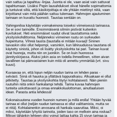
vain sattuu ja tapahtuu -linjaa. Juonta ei ole, vaan asiat vain sattuvat 
tapahtumaan. Lisäksi Pepin lausahdukset olivat hänelle sopimattomia 
ja tuntuivat siltä, että käsikirjoittaja ei ole yhtään miettinyt niitä, vaan 
kirjoittanut vain mitä päähän sattuu tulemaan. Hahmojen ajautuminen 
tarinaan on kuvattu huonosti. Taustaa sentään on.
Vahingoniloa käytetään voimakeinona toiseksi viimeisessä tarinassa. 
Se ei sovi tarinoille. Ensimmäisenä silmiin pistivät kuitenkin 
kuvitukset. Heti ensimmäiset ruudut olivat taustattomia sekä 
yksityiskohdittomia. Neljänneksi viimeinen ruutu on surkeuden 
huipentuma. Vihreä tausta (taustalla ei mitään kuvaa)! Sininen 
taivaskin olisi ollut helpompi, varsinkin, kun lähiruuduissa taustana oli 
käytetty sinistä, johon oli lisätty yksityiskohta tai pari. Tarinan kuvat 
ovat huonoja, mutta niin on juonikin. Se on kuin huonossa 
jännityskirjassa. Aluksi jokin asia on todella ihmeellinen, sitten aivan 
tavallinen tai päinvastainen kuin mitä oli annettu ymmärtää (vrt. sivu 
kuusi).
Kuvaavaa on, että lopun neljän ruudun tarina on lehden paras - 
selvästi. Siinä oli hauska ja yllättävä loppuratkaisu. Alkuakaan ei ollut 
pitkitetty. Taustaa ja yksityiskohtia löytyi kohtalaisesti. Näin pieniin 
ruutuihin niitä onkin hankalampi tehdä. Tarina kuvaa hahmojen 
tunteita uskottavasti ja omaa ennakkoluulottoman, ainutlaatuisen 
idean. Parasta antia lehdessä!
Kokonaisuutena vuoden huonoin numero ja millä erolla! Yhtään hyvää 
tarinaa ei ollut (neljän ruudun tarinassa ei ollut valittamista, mutta se 
ei riitä). Kohtalainenkin arvosana oli hankala saavuttaa. Miksi, oi 
miksi, käytetään lyhyitä tarinoita, joiden taso on melkein aina roskaa? 
Miksei tähänkin lehteen olisi voinut laittaa kahta 15 sivun tarinaa ja 