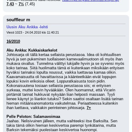
7,43
 ~ 
7½
 (7,45)
souffleur m
Uusin Aku Ankka -lehti
Viesti 1023 - 24.04.2010 klo 11:40:21
16/2010
Aku Ankka: Kukkaiskarkelot
Johtosarja oli tällä kertaa sellaista perustasoa. Idea oli kohtuullisen 
hyvä ja sen pukeminen tuollaiseen karnevaalimuotoon oli myös ihan 
mukava oivallus. Tunnelma välittyi lukijalle hyvin ja se syvensi myös 
koko tarinaa. Siitä huolimatta tämä ei kuitenkaan miksikään erityisen 
hyväksi tarinaksi lopulta noussut, vaikka luettavaa kamaa olikin. 
Kaavamaisuutta oli havaittavissa ja käänteetkään eivät loppujen 
lopuksi kovin erikoisia olleet. Loppuratkaisusta tosin pidin. 
Kokonaisuutena tosiaan sellaista perustasoa siis; ei erityisen 
surkeaa, muttei kovin hyvääkään. Olen huomannut, että Vicarin 
piirtämät tarinat hukkuvat nykyään liian helposti massaan. Tyyli 
lienee käynyt jo liiankin tutuksi? Sekin saattoi osaltaan lisätä tarinan 
hieman mitäänsanomatonta vaikutelmaa. Periaatteessa kuitenkin 
ihan luettava, vaikkakin perinteinen johtosarja. 
7+
Pelle Peloton: Salamavoimaa
Jaahas. Nelisivuinen jälleen, mutta vaihteeksi itse Barksilta. Sen 
takia tämä olikin hieman keskivertoa parempi tynkätarina, mutta 
Barksin tekemäksi puolestaan keskivertoa huonompi. 