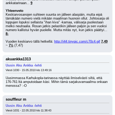
ankkatarinaan... 
9
Yhteenveto
Keskiarvosanojen suhteen suunta on jälleen alaspäin, mutta eipä 
tämäkään numero vielä mikään maailman huonoin ollut. Johtosarja oli 
loppujen lopuksi sellaista "ihan kiva" -kamaa, välisarja puolestaan 
melko neutraalia. Rosan jatkis pelastikin jälleen paljon ja sen vuoksi 
numero kallistui hyvän puolelle. Mutta mitäs nyt, kun jatkis päättyi... 
8-
Vuoden keskiarvo tällä hetkellä: 
http://i44.tinypic.com/c70c4.gif
7,49
~ 
7½
 (7,47)
akuankka1313
Uusin Aku Ankka -lehti
Viesti 1030 - 15.05.2010 klo 13:49:16
Uusimmassa Karhukopla-tarinassa näyttää ilmiselvästi siltä, että 
176-761:ltä amputoidaan käsi. Mihin tämä sarjakuvamaailma onkaan 
menossa? :-O
souffleur m
Uusin Aku Ankka -lehti
Viesti 1031 - 22.05.2010 klo 11:38:43