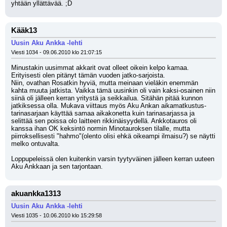
yhtään yllättävää. ;D
Kääk13
Uusin Aku Ankka -lehti
Viesti 1034 - 09.06.2010 klo 21:07:15
Minustakin uusimmat akkarit ovat olleet oikein kelpo kamaa. 
Erityisesti olen pitänyt tämän vuoden jatko-sarjoista.
Niin, ovathan Rosatkin hyviä, mutta meinaan vieläkin enemmän 
kahta muuta jatkista. Vaikka tämä uusinkin oli vain kaksi-osainen niin 
siinä oli jälleen kerran yritystä ja seikkailua. Sitähän pitää kunnon 
jatkiksessa olla. Mukava viittaus myös Aku Ankan aikamatkustus-
tarinasarjaan käyttää samaa aikakonetta kuin tarinasarjassa ja 
selittää sen poissa olo laitteen rikkinäisyydellä. Ankkotauros oli 
kanssa ihan OK keksintö normin Minotauroksen tilalle, mutta 
piirroksellisesti "hahmo"(olento olisi ehkä oikeampi ilmaisu?) se näytti 
melko ontuvalta. 
Loppupeleissä olen kuitenkin varsin tyytyväinen jälleen kerran uuteen 
Aku Ankkaan ja sen tarjontaan.
akuankka1313
Uusin Aku Ankka -lehti
Viesti 1035 - 10.06.2010 klo 15:29:58