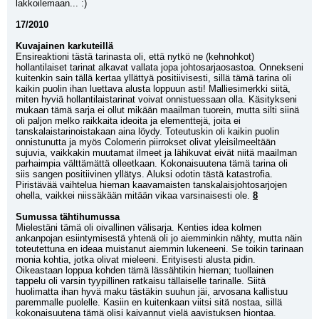
lakkoilemaan... :) 
17/2010
Kuvajainen karkuteillä
Ensireaktioni tästä tarinasta oli, että nytkö ne (kehnohkot) 
hollantilaiset tarinat alkavat vallata jopa johtosarjaosastoa. Onnekseni 
kuitenkin sain tällä kertaa yllättyä positiivisesti, sillä tämä tarina oli 
kaikin puolin ihan luettava alusta loppuun asti! Malliesimerkki siitä, 
miten hyviä hollantilaistarinat voivat onnistuessaan olla. Käsitykseni 
mukaan tämä sarja ei ollut mikään maailman tuorein, mutta silti siinä 
oli paljon melko raikkaita ideoita ja elementtejä, joita ei 
tanskalaistarinoistakaan aina löydy. Toteutuskin oli kaikin puolin 
onnistunutta ja myös Colomerin piirrokset olivat yleisilmeeltään 
sujuvia, vaikkakin muutamat ilmeet ja lähikuvat eivät niitä maailman 
parhaimpia välttämättä olleetkaan. Kokonaisuutena tämä tarina oli 
siis sangen positiivinen yllätys. Aluksi odotin tästä katastrofia. 
Piristävää vaihtelua hieman kaavamaisten tanskalaisjohtosarjojen 
ohella, vaikkei niissäkään mitään vikaa varsinaisesti ole. 
8
Sumussa tähtihumussa
Mielestäni tämä oli oivallinen välisarja. Kenties idea kolmen 
ankanpojan esiintymisestä yhtenä oli jo aiemminkin nähty, mutta näin 
toteutettuna en ideaa muistanut aiemmin lukeneeni. Se toikin tarinaan 
monia kohtia, jotka olivat mieleeni. Erityisesti alusta pidin. 
Oikeastaan loppua kohden tämä lässähtikin hieman; tuollainen 
tappelu oli varsin tyypillinen ratkaisu tällaiselle tarinalle. Siitä 
huolimatta ihan hyvä maku tästäkin suuhun jäi, arvosana kallistuu 
paremmalle puolelle. Kasiin en kuitenkaan viitsi sitä nostaa, sillä 
kokonaisuutena tämä olisi kaivannut vielä aavistuksen hiontaa. 