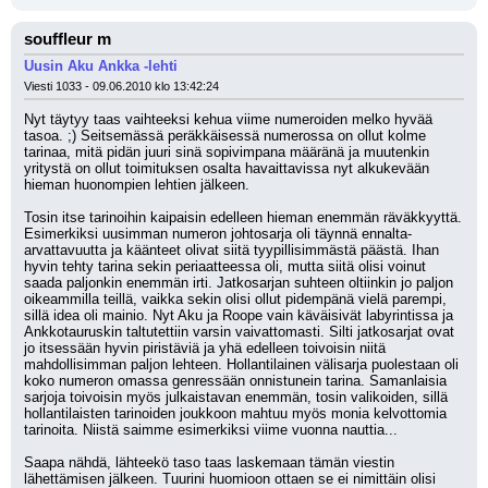
souffleur m
Uusin Aku Ankka -lehti
Viesti 1033 - 09.06.2010 klo 13:42:24
Nyt täytyy taas vaihteeksi kehua viime numeroiden melko hyvää 
tasoa. ;) Seitsemässä peräkkäisessä numerossa on ollut kolme 
tarinaa, mitä pidän juuri sinä sopivimpana määränä ja muutenkin 
yritystä on ollut toimituksen osalta havaittavissa nyt alkukevään 
hieman huonompien lehtien jälkeen.
Tosin itse tarinoihin kaipaisin edelleen hieman enemmän räväkkyyttä. 
Esimerkiksi uusimman numeron johtosarja oli täynnä ennalta-
arvattavuutta ja käänteet olivat siitä tyypillisimmästä päästä. Ihan 
hyvin tehty tarina sekin periaatteessa oli, mutta siitä olisi voinut 
saada paljonkin enemmän irti. Jatkosarjan suhteen oltiinkin jo paljon 
oikeammilla teillä, vaikka sekin olisi ollut pidempänä vielä parempi, 
sillä idea oli mainio. Nyt Aku ja Roope vain käväisivät labyrintissa ja 
Ankkotauruskin taltutettiin varsin vaivattomasti. Silti jatkosarjat ovat 
jo itsessään hyvin piristäviä ja yhä edelleen toivoisin niitä 
mahdollisimman paljon lehteen. Hollantilainen välisarja puolestaan oli 
koko numeron omassa genressään onnistunein tarina. Samanlaisia 
sarjoja toivoisin myös julkaistavan enemmän, tosin valikoiden, sillä 
hollantilaisten tarinoiden joukkoon mahtuu myös monia kelvottomia 
tarinoita. Niistä saimme esimerkiksi viime vuonna nauttia...
Saapa nähdä, lähteekö taso taas laskemaan tämän viestin 
lähettämisen jälkeen. Tuurini huomioon ottaen se ei nimittäin olisi 