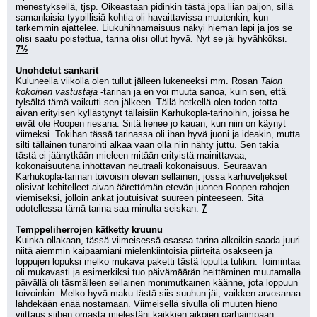
menestyksellä, tjsp. Oikeastaan pidinkin tästä jopa liian paljon, sillä 
samanlaisia tyypillisiä kohtia oli havaittavissa muutenkin, kun 
tarkemmin ajattelee. Liukuhihnamaisuus näkyi hieman läpi ja jos se 
olisi saatu poistettua, tarina olisi ollut hyvä. Nyt se jäi hyvähköksi. 
7½
Unohdetut sankarit
Kuluneella viikolla olen tullut jälleen lukeneeksi mm. Rosan 
Talon 
kokoinen vastustaja
 -tarinan ja en voi muuta sanoa, kuin sen, että 
tylsältä tämä vaikutti sen jälkeen. Tällä hetkellä olen toden totta 
aivan erityisen kyllästynyt tällaisiin Karhukopla-tarinoihin, joissa he 
eivät ole Roopen riesana. Siitä lienee jo kauan, kun niin on käynyt 
viimeksi. Tokihan tässä tarinassa oli ihan hyvä juoni ja ideakin, mutta 
silti tällainen tunarointi alkaa vaan olla niin nähty juttu. Sen takia 
tästä ei jäänytkään mieleen mitään erityistä mainittavaa, 
kokonaisuutena inhottavan neutraali kokonaisuus. Seuraavan 
Karhukopla-tarinan toivoisin olevan sellainen, jossa karhuveljekset 
olisivat kehitelleet aivan äärettömän etevän juonen Roopen rahojen 
viemiseksi, jolloin ankat joutuisivat suureen pinteeseen. Sitä 
odotellessa tämä tarina saa minulta seiskan. 
7
Temppeliherrojen kätketty kruunu
Kuinka ollakaan, tässä viimeisessä osassa tarina alkoikin saada juuri 
niitä aiemmin kaipaamiani mielenkiintoisia piirteitä osakseen ja 
loppujen lopuksi melko mukava paketti tästä lopulta tulikin. Toimintaa 
oli mukavasti ja esimerkiksi tuo päivämäärän heittäminen muutamalla 
päivällä oli täsmälleen sellainen monimutkainen käänne, jota loppuun 
toivoinkin. Melko hyvä maku tästä siis suuhun jäi, vaikken arvosanaa 
lähdekään enää nostamaan. Viimeisellä sivulla oli muuten hieno 
viittaus siihen omasta mielestäni kaikkien aikojen parhaimpaan 