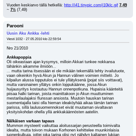
Vuoden keskiarvo tällä hetkellä: 
http://i41.tinypic.com/j10klc.gif
7,49
~ 
7½
 (7,49)
Parooni
Uusin Aku Ankka -lehti
Viesti 1032 - 27.05.2010 klo 22:59:54
Nro 21/2010
Ankkapoppia
Oli oikeastaan ajan kysymys, milloin Akkari tunkee nokkansa 
tähänkin aikamme ilmiöön...
... mutta tarina itsessään ei ole mikään tekemällä tehty irvailutuote, 
vaan oikeinkin hyvä Akun ja Hannun välinen voimien mittelö. Jo 
kilpailun alussa lopputulos ei tule yllätyksenä (pojat siis voittavat), 
mutta varsinainen yllätys onkin loppukäänne, jossa Akun 
huijausyritys kostautuu Hannun onnenpotkuna. Hupaisia käänteitä 
piisaa halki tarinan, joista mainittakoon jo Akun muuttuminen 
mestarilaulajaksi flunssan ansiosta. Muutoin hauskan tarinan 
suomentajalla taisi olla hieman ideaköyhää aikaa tämän tarinan 
parissa, sillä laulusuomennokset eivät muutaman oivaltavan 
yksityiskohdan ohella yllä ankkakäännösten aateliin.
Nälkäisen varkaan tapaus
Mummon mysteerit vaikuttaa aloitussarjan perusteella toimivalta 
idealta, mutta toivon mukaan Korhonen kehittelee muunkinlaisia 
juonenkulkuja, jottei joka tarina olisi nyt nähdyn kaltainen lukijan 