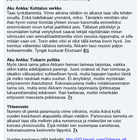
Aku Ankka: Kohtalon verkko
Taas tynkätarinoita. Viime aikoina niitäkin on alkanut taas olla lehden 
sivuilla. Enkä todellakaan ymmärrä, miksi. Tämänkin nimittäin olisi 
ihan hyvin voinut tiivistää yhteen sivuun karsimalla esimerkiksi 
ensimmäisen sivun turhat jaarittelut pois. Tällaiset pitkittelyt ja 
sivumäärien turhat venytykset saavat tekijät näyttämään minun 
silmissäni vain ammattitaidottomilta vitsin tasosta riippumatta, ei sille 
mitään vaan voi. Tosin edes vitsi ei ollut tällä kertaa kovin hyvä. Jos 
toimitus vähentäisi tällaisia tarinoita, Akkarin taso nousisi paljon 
korkeammalle. Tyngät kuuluvat Ekstraan! 
6½
Aku Ankka: Tiskarin polkka
Myös tämä tarina jatkoi Akkarin hieman laimeaa tarjontaa, vaikka 
olikin kahta edeltäjäänsä parempi. Juoni sinänsä oli ihan toimivaa ja 
ideatkin välisarjoiksi suhteellisen hyviä, mutta loppujen lopuksi tästä 
jäi melko neutraali maku suuhun. Ei ärsyttänyt, muttei myöskään 
erityisemmin ihastuttanut. Kokonaisuutena melko mitäänsanomaton 
tarina siis, mutta erosi Akkarin muusta tarjonnasta (johtosarjaa 
lukuunottamatta) edukseen. Ihan luettavaa, muttei mitenkään 
erityisesti massasta poikkeavaa. 
7+
Yhteenveto
Numero oli pientä parannusta viime viikoista, mutta ikävä kyllä 
vuoden keskitason alapuolella ollaan vieläkin. Parisivuisia tarinoita on 
alkanut taas olla melkein joka numerossa ja mielestäni ne voisi 
korvata yksisivuisilla. Eipä mitään sen suurempaa sanottavaa, 
kokonaisuutena keskiverto läpyskä. 
7+
Vuoden keskiarvo tällä hetkellä: 
http://i43.tinypic.com/2zhmxjs.gif