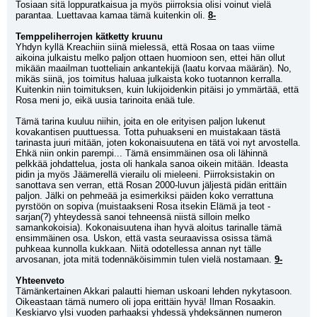
Tosiaan sitä loppuratkaisua ja myös piirroksia olisi voinut vielä 
parantaa. Luettavaa kamaa tämä kuitenkin oli. 
8-
Temppeliherrojen kätketty kruunu
Yhdyn kyllä Kreachiin siinä mielessä, että Rosaa on taas viime 
aikoina julkaistu melko paljon ottaen huomioon sen, ettei hän ollut 
mikään maailman tuotteliain ankantekijä (laatu korvaa määrän). No, 
mikäs siinä, jos toimitus haluaa julkaista koko tuotannon kerralla. 
Kuitenkin niin toimituksen, kuin lukijoidenkin pitäisi jo ymmärtää, että 
Rosa meni jo, eikä uusia tarinoita enää tule.
Tämä tarina kuuluu niihin, joita en ole erityisen paljon lukenut 
kovakantisen puuttuessa. Totta puhuakseni en muistakaan tästä 
tarinasta juuri mitään, joten kokonaisuutena en tätä voi nyt arvostella. 
Ehkä niin onkin parempi... Tämä ensimmäinen osa oli lähinnä 
pelkkää johdattelua, josta oli hankala sanoa oikein mitään. Ideasta 
pidin ja myös Jäämerellä vierailu oli mieleeni. Piirroksistakin on 
sanottava sen verran, että Rosan 2000-luvun jäljestä pidän erittäin 
paljon. Jälki on pehmeää ja esimerkiksi päiden koko verrattuna 
pyrstöön on sopiva (muistaakseni Rosa itsekin Elämä ja teot -
sarjan(?) yhteydessä sanoi tehneensä niistä silloin melko 
samankokoisia). Kokonaisuutena ihan hyvä aloitus tarinalle tämä 
ensimmäinen osa. Uskon, että vasta seuraavissa osissa tämä 
puhkeaa kunnolla kukkaan. Niitä odotellessa annan nyt tälle 
arvosanan, jota mitä todennäköisimmin tulen vielä nostamaan. 
9-
Yhteenveto
Tämänkertainen Akkari palautti hieman uskoani lehden nykytasoon. 
Oikeastaan tämä numero oli jopa erittäin hyvä! Ilman Rosaakin. 
Keskiarvo ylsi vuoden parhaaksi yhdessä yhdeksännen numeron 