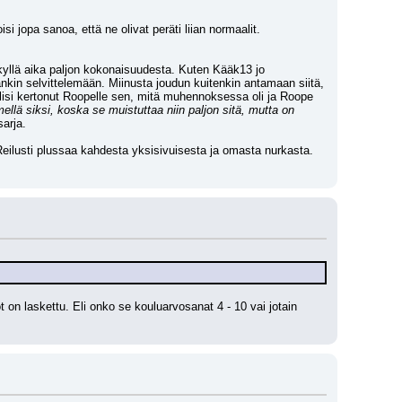
si jopa sanoa, että ne olivat peräti liian normaalit. 
yllä aika paljon kokonaisuudesta. Kuten Kääk13 jo 
ankin selvittelemään. Miinusta joudun kuitenkin antamaan siitä, 
olisi kertonut Roopelle sen, mitä muhennoksessa oli ja Roope 
mellä siksi, koska se muistuttaa niin paljon sitä, mutta on 
sarja.
 Reilusti plussaa kahdesta yksisivuisesta ja omasta nurkasta. 
on laskettu. Eli onko se kouluarvosanat 4 - 10 vai jotain 