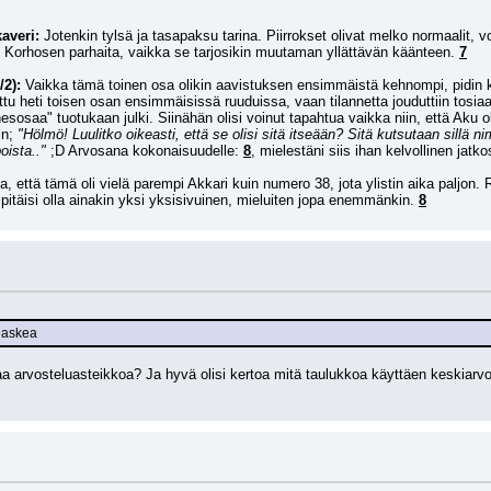
averi:
 Jotenkin tylsä ja tasapaksu tarina. Piirrokset olivat melko normaalit, voi
än Korhosen parhaita, vaikka se tarjosikin muutaman yllättävän käänteen. 
7
/2):
 Vaikka tämä toinen osa olikin aavistuksen ensimmäistä kehnompi, pidin k
ettu heti toisen osan ensimmäisissä ruuduissa, vaan tilannetta jouduttiin tosia
esosaa" tuotukaan julki. Siinähän olisi voinut tapahtua vaikka niin, että Aku 
n; 
"Hölmö! Luulitko oikeasti, että se olisi sitä itseään? Sitä kutsutaan sillä ni
oista.."
 ;D Arvosana kokonaisuudelle: 
8
, mielestäni siis ihan kelvollinen jatko
a, että tämä oli vielä parempi Akkari kuin numero 38, jota ylistin aika paljon.
pitäisi olla ainakin yksi yksisivuinen, mieluiten jopa enemmänkin. 
8
 laskea
a arvosteluasteikkoa? Ja hyvä olisi kertoa mitä taulukkoa käyttäen keskiarvot 