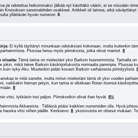
ina jäi odotettua heikommaksi (älkää nyt käsittäkö väärin, ei se missään nimes
in Kroisoksen sanomalehden osakkeet. Artikkeli oli laimea, eikä säväyttänyt 
pulta yllättävän hyvän numeron: 
8
.
irja:
 Ei kyllä täyttänyt minunkaan odotuksiani kokonaan, mutta kuitenkin tämä
parhaimmista. Plussaa heruu myös piirroksista, jotka olivat mainiot. 
8
viisaita:
 Tämä tarina on mielestäni yksi Barksin huonoimmista. Tarinalla on 
e jokin, mikä tekee Barksin käsikirjoituksista normaalia parempia. Plussaa kui
kuin nyky-Aku. Muutenkin pidän kovasti Barksin varhaisesta piirtotyylistä. 
Sanokaa te mitä sanotte, mutta minun mielestäni tämä oli yksi vuoden parhaim
uoni, vaikkakin hieman petyin, kun tarina ei ollutkaan Rotan itsensä käsikirjoi
äymään. 
8
nio vitsi, tykkäsin tosi paljon. Piirroksetkin olivat ihan hyvät. 
8½
aimmista Akkareista.. Tälläisiä pitäisi kaikkien numeroiden olla. Hyvä johtosa
ja hauska vitsi siihen päälle. Keskiarvo: 
8
, yksisivuista en ottanut mukaan. Tos