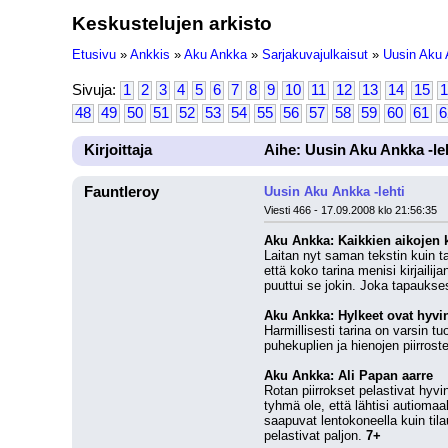
Keskustelujen arkisto
Etusivu
»
Ankkis
»
Aku Ankka
»
Sarjakuvajulkaisut
»
Uusin Aku 
Sivuja:
1
2
3
4
5
6
7
8
9
10
11
12
13
14
15
1
48
49
50
51
52
53
54
55
56
57
58
59
60
61
6
Kirjoittaja
Aihe: Uusin Aku Ankka -le
Fauntleroy
Uusin Aku Ankka -lehti
Viesti 466 - 17.09.2008 klo 21:56:35
Aku Ankka: Kaikkien aikojen k
Laitan nyt saman tekstin kuin ta
että koko tarina menisi kirjailij
puuttui se jokin. Joka tapaukse
Aku Ankka: Hylkeet ovat hyvin
Harmillisesti tarina on varsin 
puhekuplien ja hienojen piirrost
Aku Ankka: Ali Papan aarre
Rotan piirrokset pelastivat hyvin
tyhmä ole, että lähtisi autioma
saapuvat lentokoneella kuin tila
pelastivat paljon. 
7+