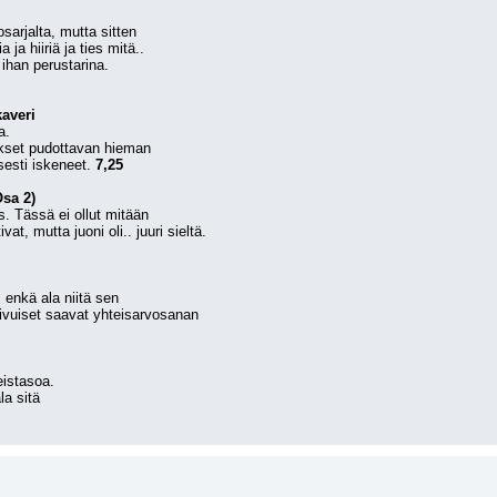
osarjalta, mutta sitten
ja hiiriä ja ties mitä..
n ihan perustarina.
kaveri
a.
rokset pudottavan hieman
esti iskeneet. 
7,25
Osa 2)
s. Tässä ei ollut mitään
vat, mutta juoni oli.. juuri sieltä.
 enkä ala niitä sen
vuiset saavat yhteisarvosanan
eistasoa.
la sitä