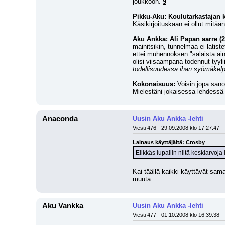
joukkoon. 
9
Pikku-Aku: Koulutarkastajan k
Käsikirjoituskaan ei ollut mitä
Aku Ankka: Ali Papan aarre (2
mainitsikin, tunnelmaa ei latist
ettei muhennoksen "salaista ain
olisi viisaampana todennut tyylii
todellisuudessa ihan syömäkelp
Kokonaisuus:
 Voisin jopa sano
Mielestäni jokaisessa lehdessä 
Anaconda
Uusin Aku Ankka -lehti
Viesti 476 - 29.09.2008 klo 17:27:47
Lainaus käyttäjältä: Crosby
Elikkäs lupailin niitä keskiarvoja
Kai täällä kaikki käyttävät sama
muuta.
Aku Vankka
Uusin Aku Ankka -lehti
Viesti 477 - 01.10.2008 klo 16:39:38