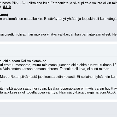
sta Pikku-Aku piirtäjänä kuin Estebanista ja siksi piirtäjä valinta olikin minu
ä. 
8-/10
.osa)
uin ensimmäinen osa alkoikin. Ei säväyttänyt yhtään ja loppukin oli kuin vängän
-sivuisetkin olivat ihan mukava yllätys vaikkeivat ihan parhaitakaan olleet. N
ksi oltiin saatu Kai Vainiomäkeä.
ästi erottuu massasta, mutta mielestäni juoneen oltiin ehkä tuhrattu turhaan 12 s
ttu Vainiomäen kanssa samaan lehteen. Tarinakin oli kiva, ei siinä mitään.
 Marco Rotan piirtämästä jatkiksesta pidin kovasti. Ei sellainen tylsä, niin k
.
mään, eikä apuja saatu noin vain. Lisäksi loppuratkaisu oli myös varsin huvitt
ä jatkiksessa oli todella upea värittys. Näin sävykkäitä värejä harvoin Aku 