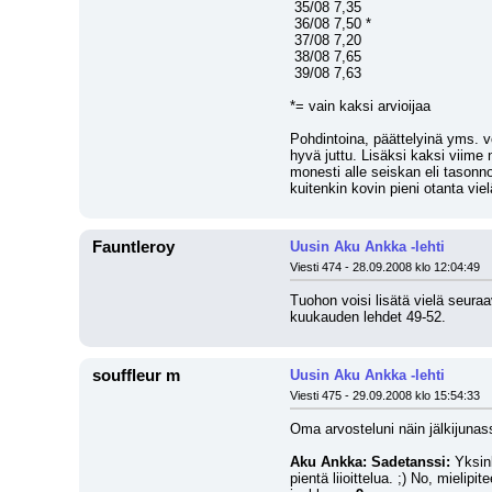
 35/08 7,35
 36/08 7,50 *
 37/08 7,20
 38/08 7,65
 39/08 7,63
*= vain kaksi arvioijaa
Pohdintoina, päättelyinä yms. vo
hyvä juttu. Lisäksi kaksi viime n
monesti alle seiskan eli tasonno
kuitenkin kovin pieni otanta viel
Fauntleroy
Uusin Aku Ankka -lehti
Viesti 474 - 28.09.2008 klo 12:04:49
Tuohon voisi lisätä vielä seuraa
kuukauden lehdet 49-52.
souffleur m
Uusin Aku Ankka -lehti
Viesti 475 - 29.09.2008 klo 15:54:33
Oma arvosteluni näin jälkijuna
Aku Ankka: Sadetanssi:
 Yksin
pientä liioittelua. ;) No, mieli