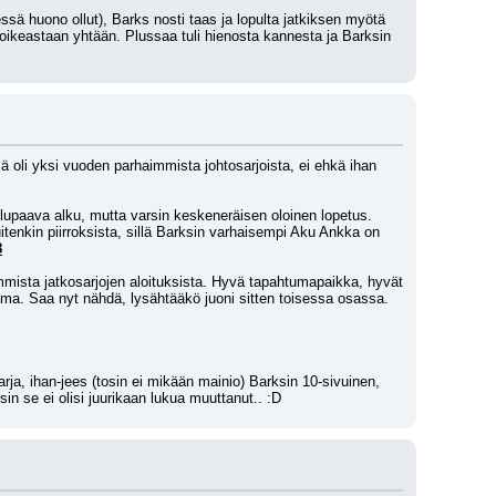
sä huono ollut), Barks nosti taas ja lopulta jatkiksen myötä 
oikeastaan yhtään. Plussaa tuli hienosta kannesta ja Barksin 
 oli yksi vuoden parhaimmista johtosarjoista, ei ehkä ihan 
lupaava alku, mutta varsin keskeneräisen oloinen lopetus. 
tenkin piirroksista, sillä Barksin varhaisempi Aku Ankka on 
8
mista jatkosarjojen aloituksista. Hyvä tapahtumapaikka, hyvät 
ttama. Saa nyt nähdä, lysähtääkö juoni sitten toisessa osassa. 
rja, ihan-jees (tosin ei mikään mainio) Barksin 10-sivuinen, 
in se ei olisi juurikaan lukua muuttanut.. :D