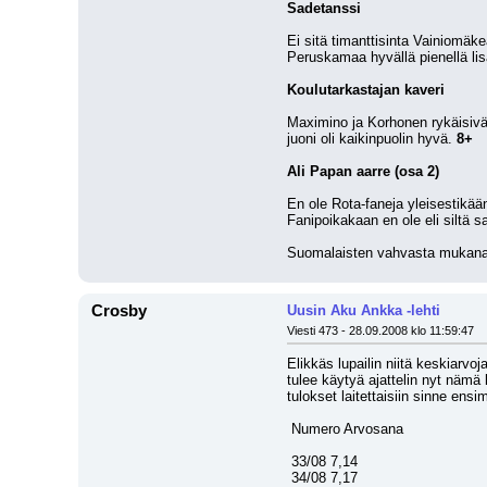
Sadetanssi
Ei sitä timanttisinta Vainiomäke
Peruskamaa hyvällä pienellä lis
Koulutarkastajan kaveri
Maximino ja Korhonen rykäisivät
juoni oli kaikinpuolin hyvä. 
8+
Ali Papan aarre (osa 2)
En ole Rota-faneja yleisestikään
Fanipoikakaan en ole eli siltä sar
Suomalaisten vahvasta mukanaolo
Crosby
Uusin Aku Ankka -lehti
Viesti 473 - 28.09.2008 klo 11:59:47
Elikkäs lupailin niitä keskiarvoj
tulee käytyä ajattelin nyt nämä 
tulokset laitettaisiin sinne ens
 Numero Arvosana
 33/08 7,14
 34/08 7,17