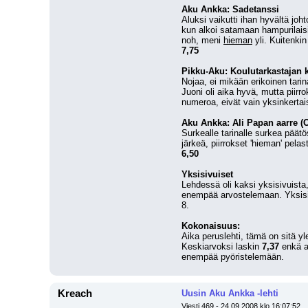
Aku Ankka: Sadetanssi
Aluksi vaikutti ihan hyvältä joht
kun alkoi satamaan hampurilaisia 
noh, meni 
hieman
 yli. Kuitenki
7,75
Pikku-Aku: Koulutarkastajan 
Nojaa, ei mikään erikoinen tarin
Juoni oli aika hyvä, mutta piir
numeroa, eivät vain yksinkertais
Aku Ankka: Ali Papan aarre (
Surkealle tarinalle surkea päätö
järkeä, piirrokset 'hieman' pelasti
6,50
Yksisivuiset
Lehdessä oli kaksi yksisivuista,
enempää arvostelemaan. Yksisi
8.
Kokonaisuus:
Aika peruslehti, tämä on sitä yl
Keskiarvoksi laskin 
7,37
 enkä a
enempää pyöristelemään.
Kreach
Uusin Aku Ankka -lehti
Viesti 469 - 24.09.2008 klo 16:07:52