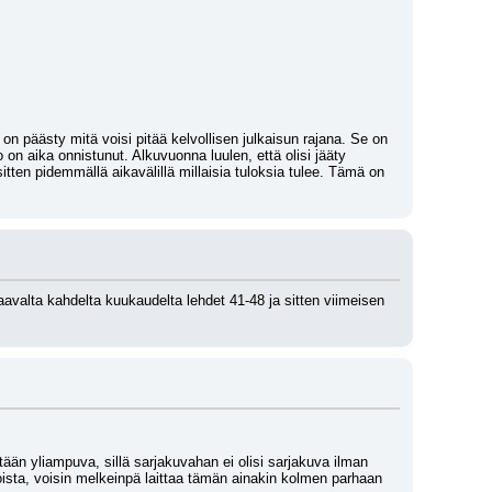
n päästy mitä voisi pitää kelvollisen julkaisun rajana. Se on 
 on aika onnistunut. Alkuvuonna luulen, että olisi jääty 
tten pidemmällä aikavälillä millaisia tuloksia tulee. Tämä on 
aavalta kahdelta kuukaudelta lehdet 41-48 ja sitten viimeisen 
htään yliampuva, sillä sarjakuvahan ei olisi sarjakuva ilman 
oista, voisin melkeinpä laittaa tämän ainakin kolmen parhaan 