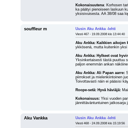
Kokonaisuutena
: Korhosen tar
ka päätyi pienoiseen laskuun ku
yksisivuisesta. AA 38/08 saa lo
souffleur m
Uusin Aku Ankka -lehti
Viesti 467 - 19.09.2008 klo 13:44:40
Aku Ankka: Kaikkien aikojen k
ykkösenä, mutta kuitenkin yksi 
Aku Ankka: Hylkeet ovat hyvin 
Yksinkertaisesti tästä puuttuu s
paljon enemmän ankan näköinen 
Aku Ankka: Ali Papan aarre:
 
piirrokset ja mielenkiintoinen j
Toivottavasti näin ei pääsisi k
Roope-setä: Hyvä häviäjä:
 Mai
Kokonaisuus:
 Yksi vuoden parh
jännittäväntuntuinen jatkosarja 
Aku Vankka
Uusin Aku Ankka -lehti
Viesti 468 - 24.09.2008 klo 15:19:56