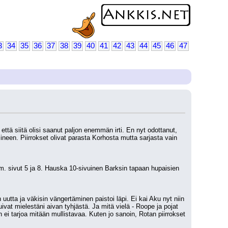
3
34
35
36
37
38
39
40
41
42
43
44
45
46
47
ttä siitä olisi saanut paljon enemmän irti. En nyt odottanut, 
sineen. Piirrokset olivat parasta Korhosta mutta sarjasta vain 
im. sivut 5 ja 8. Hauska 10-sivuinen Barksin tapaan hupaisien 
 uutta ja väkisin vängertäminen paistoi läpi. Ei kai Aku nyt niin 
t mielestäni aivan tyhjästä. Ja mitä vielä - Roope ja pojat 
ei tarjoa mitään mullistavaa. Kuten jo sanoin, Rotan piirrokset 