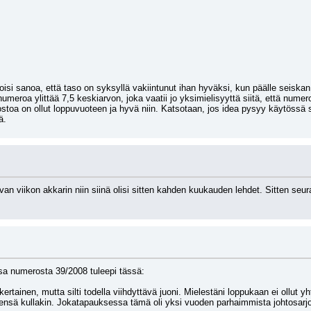
isi sanoa, että taso on syksyllä vakiintunut ihan hyväksi, kun päälle seiskan o
umeroa ylittää 7,5 keskiarvon, joka vaatii jo yksimielisyyttä siitä, että numero
stoa on ollut loppuvuoteen ja hyvä niin. Katsotaan, jos idea pysyy käytössä si
ä.
van viikon akkarin niin siinä olisi sitten kahden kuukauden lehdet. Sitten seur
ssa numerosta 39/2008 tuleepi tässä:
kertainen, mutta silti todella viihdyttävä juoni. Mielestäni loppukaan ei ollut y
piteensä kullakin. Jokatapauksessa tämä oli yksi vuoden parhaimmista johtosarj