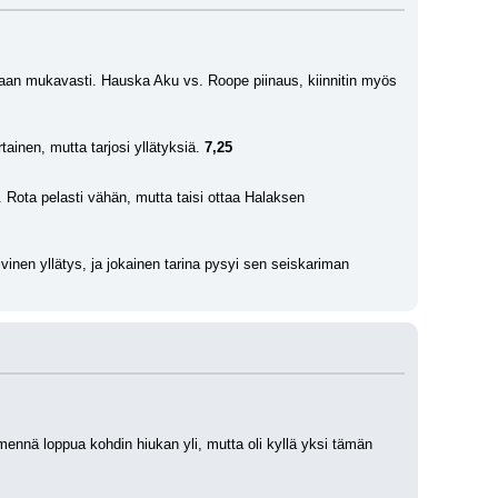
llaan mukavasti. Hauska Aku vs. Roope piinaus, kiinnitin myös 
ainen, mutta tarjosi yllätyksiä. 
7,25
u. Rota pelasti vähän, mutta taisi ottaa Halaksen 
ivinen yllätys, ja jokainen tarina pysyi sen seiskariman 
mennä loppua kohdin hiukan yli, mutta oli kyllä yksi tämän 