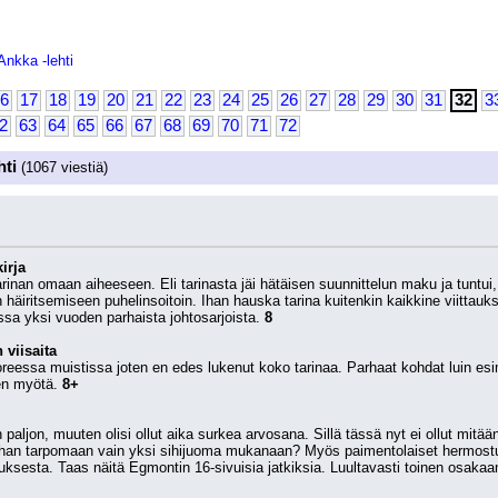
Ankka -lehti
6
17
18
19
20
21
22
23
24
25
26
27
28
29
30
31
32
3
2
63
64
65
66
67
68
69
70
71
72
hti
(1067 viestiä)
irja
rinan omaan aiheeseen. Eli tarinasta jäi hätäisen suunnittelun maku ja tuntui, e
an häiritsemiseen puhelinsoitoin. Ihan hauska tarina kuitenkin kaikkine viittauk
ssa yksi vuoden parhaista johtosarjoista. 
8
 viisaita
tuoreessa muistissa joten en edes lukenut koko tarinaa. Parhaat kohdat luin es
en myötä. 
8+
 paljon, muuten olisi ollut aika surkea arvosana. Sillä tässä nyt ei ollut mitään
ahan tarpomaan vain yksi sihijuoma mukanaan? Myös paimentolaiset hermostuiva
uksesta. Taas näitä Egmontin 16-sivuisia jatkiksia. Luultavasti toinen osakaan 