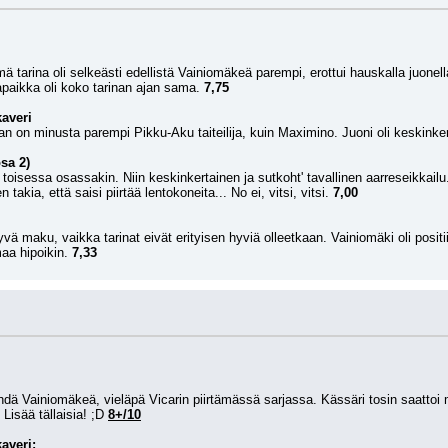
ä tarina oli selkeästi edellistä Vainiomäkeä parempi, erottui hauskalla juone
paikka oli koko tarinan ajan sama. 
7,75
kaveri
an on minusta parempi Pikku-Aku taiteilija, kuin Maximino. Juoni oli keskinkert
sa 2)
an toisessa osassakin. Niin keskinkertainen ja sutkoht' tavallinen aarreseikkail
takia, että saisi piirtää lentokoneita... No ei, vitsi, vitsi. 
7,00
yvä maku, vaikka tarinat eivät erityisen hyviä olleetkaan. Vainiomäki oli positi
aa hipoikin. 
7,33
ähdä Vainiomäkeä, vieläpä Vicarin piirtämässä sarjassa. Kässäri tosin saattoi 
Lisää tällaisia! ;D 
8+/10
averi: