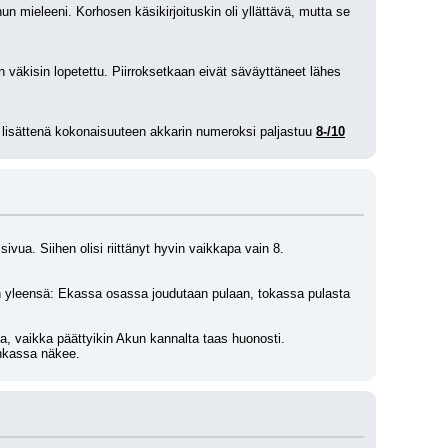
n mieleeni. Korhosen käsikirjoituskin oli yllättävä, mutta se 
 väkisin lopetettu. Piirroksetkaan eivät säväyttäneet lähes 
e lisättenä kokonaisuuteen akkarin numeroksi paljastuu 
8-/10
ivua. Siihen olisi riittänyt hyvin vaikkapa vain 8.
uin yleensä: Ekassa osassa joudutaan pulaan, tokassa pulasta 
ava, vaikka päättyikin Akun kannalta taas huonosti.
Ankassa näkee.