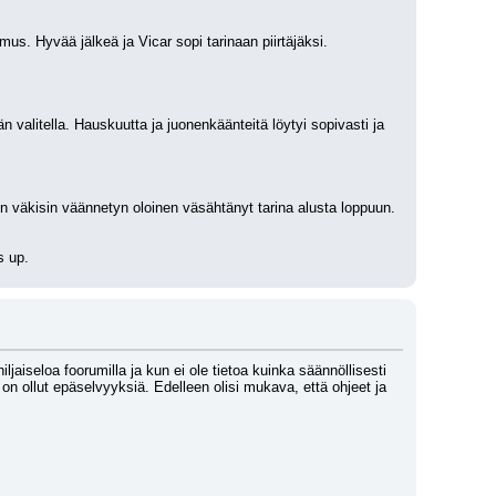
s. Hyvää jälkeä ja Vicar sopi tarinaan piirtäjäksi. 
valitella. Hauskuutta ja juonenkäänteitä löytyi sopivasti ja 
in väkisin väännetyn oloinen väsähtänyt tarina alusta loppuun. 
s up.
ljaiseloa foorumilla ja kun ei ole tietoa kuinka säännöllisesti 
on ollut epäselvyyksiä. Edelleen olisi mukava, että ohjeet ja 