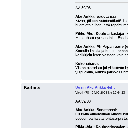
AA 39/08.
Aku Ankka: Sadetanssi
Kivaa, jälleen Vainiomäkeä! Täm
huomiota siihen, että tapahtuma
Pikku-Aku: Koulutarkastajan 
Mitäs tästä nyt sanoisi... Esteb
Aku Ankka: Ali Papan aarre (o
Samalla linjalla jatkettiin tarin
käsikirjoituksen vastaan vain sen 
Kokonaisuus
Viikon akkarista jäi yllättävän h
yläpuolella, vaikka jatko-osa rim
Karhula
Uusin Aku Ankka -lehti
Viesti 470 - 24.09.2008 klo 19:44:13
AA 39/08
Aku Ankka: Sadetanssi:
Oli kyllä erinomainen yllätys n
vuoden parhaista johtosarjoista. 
Pikku-Aku: Koulutarkastajan k