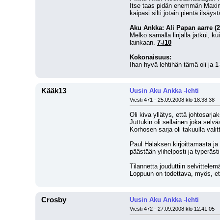
Itse taas pidän enemmän Maximino
kaipasi silti jotain pientä ilsäyst
Aku Ankka: Ali Papan aarre (2
Melko samalla linjalla jatkui, k
lainkaan. 
7-/10
Kokonaisuus:
Ihan hyvä lehtihän tämä oli ja 1
Kääk13
Uusin Aku Ankka -lehti
Viesti 471 - 25.09.2008 klo 18:38:38
Oli kiva yllätys, että johtosarja
Juttukin oli sellainen joka selv
Korhosen sarja oli takuulla vali
Paul Halaksen kirjoittamasta ja
päästään ylihelposti ja typerästi
Tilannetta jouduttiin selvittele
Loppuun on todettava, myös, ett
Crosby
Uusin Aku Ankka -lehti
Viesti 472 - 27.09.2008 klo 12:41:05