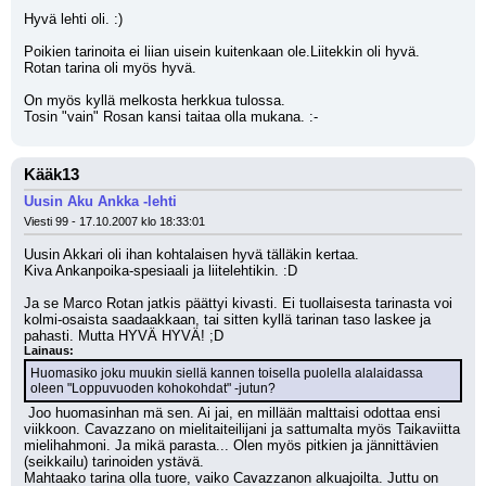
Hyvä lehti oli. :)
Poikien tarinoita ei liian uisein kuitenkaan ole.Liitekkin oli hyvä. 
Rotan tarina oli myös hyvä. 
On myös kyllä melkosta herkkua tulossa. 
Tosin "vain" Rosan kansi taitaa olla mukana. :-
Kääk13
Uusin Aku Ankka -lehti
Viesti 99 - 17.10.2007 klo 18:33:01
Uusin Akkari oli ihan kohtalaisen hyvä tälläkin kertaa.
Kiva Ankanpoika-spesiaali ja liitelehtikin. :D
Ja se Marco Rotan jatkis päättyi kivasti. Ei tuollaisesta tarinasta voi 
kolmi-osaista saadaakkaan, tai sitten kyllä tarinan taso laskee ja 
pahasti. Mutta HYVÄ HYVÄ! ;D
Lainaus:
Huomasiko joku muukin siellä kannen toisella puolella alalaidassa 
oleen "Loppuvuoden kohokohdat" -jutun?
 Joo huomasinhan mä sen. Ai jai, en millään malttaisi odottaa ensi 
viikkoon. Cavazzano on mielitaiteilijani ja sattumalta myös Taikaviitta 
mielihahmoni. Ja mikä parasta... Olen myös pitkien ja jännittävien 
(seikkailu) tarinoiden ystävä.
Mahtaako tarina olla tuore, vaiko Cavazzanon alkuajoilta. Juttu on 