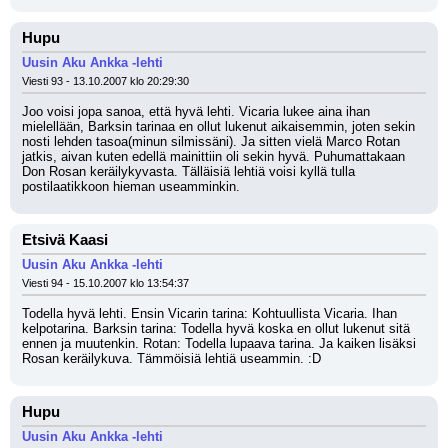
Hupu
Uusin Aku Ankka -lehti
Viesti 93 - 13.10.2007 klo 20:29:30
Joo voisi jopa sanoa, että hyvä lehti. Vicaria lukee aina ihan 
mielellään, Barksin tarinaa en ollut lukenut aikaisemmin, joten sekin 
nosti lehden tasoa(minun silmissäni). Ja sitten vielä Marco Rotan 
jatkis, aivan kuten edellä mainittiin oli sekin hyvä. Puhumattakaan 
Don Rosan keräilykyvasta. Tälläisiä lehtiä voisi kyllä tulla 
postilaatikkoon hieman useamminkin.
Etsivä Kaasi
Uusin Aku Ankka -lehti
Viesti 94 - 15.10.2007 klo 13:54:37
Todella hyvä lehti. Ensin Vicarin tarina: Kohtuullista Vicaria. Ihan 
kelpotarina. Barksin tarina: Todella hyvä koska en ollut lukenut sitä 
ennen ja muutenkin. Rotan: Todella lupaava tarina. Ja kaiken lisäksi 
Rosan keräilykuva. Tämmöisiä lehtiä useammin. :D
Hupu
Uusin Aku Ankka -lehti