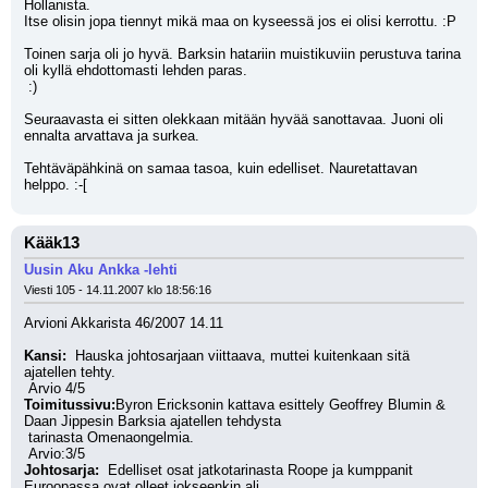
Hollanista. 
Itse olisin jopa tiennyt mikä maa on kyseessä jos ei olisi kerrottu. :P
Toinen sarja oli jo hyvä. Barksin hatariin muistikuviin perustuva tarina 
oli kyllä ehdottomasti lehden paras. 
 :)
Seuraavasta ei sitten olekkaan mitään hyvää sanottavaa. Juoni oli 
ennalta arvattava ja surkea. 
Tehtäväpähkinä on samaa tasoa, kuin edelliset. Nauretattavan 
helppo. :-[
Kääk13
Uusin Aku Ankka -lehti
Viesti 105 - 14.11.2007 klo 18:56:16
Arvioni Akkarista 46/2007 14.11
Kansi: 
 Hauska johtosarjaan viittaava, muttei kuitenkaan sitä 
ajatellen tehty.
 Arvio 4/5
Toimitussivu:
Byron Ericksonin kattava esittely Geoffrey Blumin & 
Daan Jippesin Barksia ajatellen tehdysta
 tarinasta Omenaongelmia.
 Arvio:3/5
Johtosarja: 
 Edelliset osat jatkotarinasta Roope ja kumppanit 
Euroopassa ovat olleet jokseenkin ali