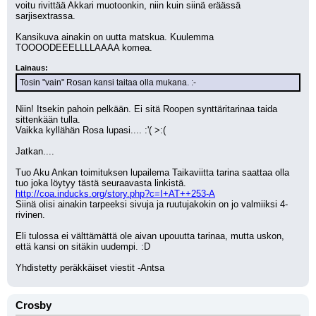
voitu rivittää Akkari muotoonkin, niin kuin siinä eräässä 
sarjisextrassa.
Kansikuva ainakin on uutta matskua. Kuulemma 
TOOOODEEELLLLAAAA komea.
Lainaus:
Tosin "vain" Rosan kansi taitaa olla mukana. :-
Niin! Itsekin pahoin pelkään. Ei sitä Roopen synttäritarinaa taida 
sittenkään tulla.
Vaikka kyllähän Rosa lupasi.... :'( >:(
Jatkan....
Tuo Aku Ankan toimituksen lupailema Taikaviitta tarina saattaa olla 
tuo joka löytyy tästä seuraavasta linkistä. 
http://coa.inducks.org/story.php?c=I+AT++253-A
Siinä olisi ainakin tarpeeksi sivuja ja ruutujakokin on jo valmiiksi 4-
rivinen.
Eli tulossa ei välttämättä ole aivan upouutta tarinaa, mutta uskon, 
että kansi on sitäkin uudempi. :D
Yhdistetty peräkkäiset viestit -Antsa
Crosby