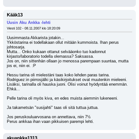
Kääk13
Uusin Aku Ankka -lehti
Viesti 102 - 08.11.2007 klo 18:20:09
Uusimmasta Akkarista jotakin...
Ykköstarina ei todellakaan ollut mitään kummoista. Ihan perus 
johtosarja.
Mutta... Onko kukaan ottanut selvääonko tuo kadonnut 
kirjasto/laboratorio todella olemassa? Saksassa.
Jos on, niin sittenhän ollaan jo menossa parempaan suuntaa, mutta 
jos ei, niin ei. :P
Hessu tarina oli mielestäni taas koko lehden paras tarina. 
Rodriguez:in piirrosjälki ja käsikirjoitukset ovat muutenkin mieleeni. 
Lisäksi, tarinalla oli hauska juoni. Olisi voinut hyödyntää enemmän. 
Ehkä...
Pelle tarina oli myös kiva, en edes muista aiemmin lukeneeni.
Ja takametsän "susijahti" taas oli sitä tuttua juttua.
Jos peruskouluarvosana on annettava, niin 7½
Perus ankkaa ihan vaan pikkuisen parempi lehti.
akuankka1313