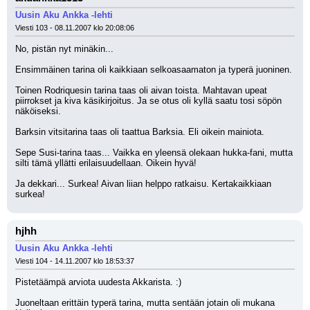
Uusin Aku Ankka -lehti
Viesti 103 - 08.11.2007 klo 20:08:06
No, pistän nyt minäkin...
Ensimmäinen tarina oli kaikkiaan selkoasaamaton ja typerä juoninen.
Toinen Rodriquesin tarina taas oli aivan toista. Mahtavan upeat 
piirrokset ja kiva käsikirjoitus. Ja se otus oli kyllä saatu tosi söpön 
näköiseksi.
Barksin vitsitarina taas oli taattua Barksia. Eli oikein mainiota.
Sepe Susi-tarina taas... Vaikka en yleensä olekaan hukka-fani, mutta 
silti tämä yllätti erilaisuudellaan. Oikein hyvä!
Ja dekkari... Surkea! Aivan liian helppo ratkaisu. Kertakaikkiaan 
surkea!
hjhh
Uusin Aku Ankka -lehti
Viesti 104 - 14.11.2007 klo 18:53:37
Pistetäämpä arviota uudesta Akkarista. :)
Juoneltaan erittäin typerä tarina, mutta sentään jotain oli mukana 