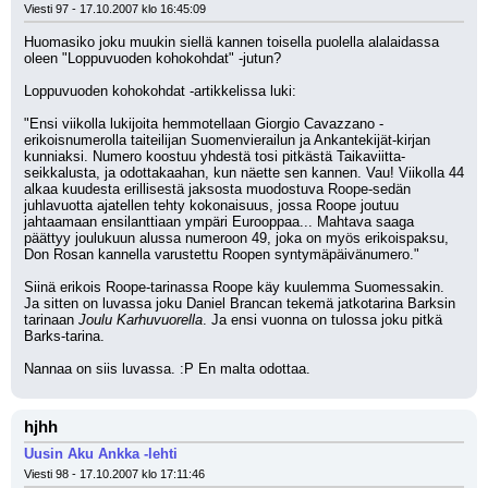
Viesti 97 - 17.10.2007 klo 16:45:09
Huomasiko joku muukin siellä kannen toisella puolella alalaidassa 
oleen "Loppuvuoden kohokohdat" -jutun?
Loppuvuoden kohokohdat -artikkelissa luki:
"Ensi viikolla lukijoita hemmotellaan Giorgio Cavazzano -
erikoisnumerolla taiteilijan Suomenvierailun ja Ankantekijät-kirjan 
kunniaksi. Numero koostuu yhdestä tosi pitkästä Taikaviitta-
seikkalusta, ja odottakaahan, kun näette sen kannen. Vau! Viikolla 44 
alkaa kuudesta erillisestä jaksosta muodostuva Roope-sedän 
juhlavuotta ajatellen tehty kokonaisuus, jossa Roope joutuu 
jahtaamaan ensilanttiaan ympäri Eurooppaa... Mahtava saaga 
päättyy joulukuun alussa numeroon 49, joka on myös erikoispaksu, 
Don Rosan kannella varustettu Roopen syntymäpäivänumero."
Siinä erikois Roope-tarinassa Roope käy kuulemma Suomessakin.
Ja sitten on luvassa joku Daniel Brancan tekemä jatkotarina Barksin 
tarinaan 
Joulu Karhuvuorella
. Ja ensi vuonna on tulossa joku pitkä 
Barks-tarina. 
Nannaa on siis luvassa. :P En malta odottaa.
hjhh
Uusin Aku Ankka -lehti
Viesti 98 - 17.10.2007 klo 17:11:46