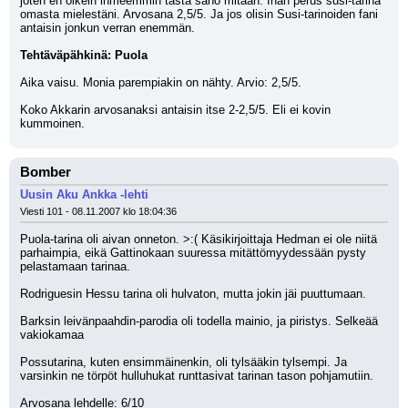
joten en oikein ihmeemmin tästä sano mitään. Ihan perus susi-tarina 
omasta mielestäni. Arvosana 2,5/5. Ja jos olisin Susi-tarinoiden fani 
antaisin jonkun verran enemmän.
Tehtäväpähkinä: Puola
Aika vaisu. Monia parempiakin on nähty. Arvio: 2,5/5.
Koko Akkarin arvosanaksi antaisin itse 2-2,5/5. Eli ei kovin 
kummoinen.
Bomber
Uusin Aku Ankka -lehti
Viesti 101 - 08.11.2007 klo 18:04:36
Puola-tarina oli aivan onneton. >:( Käsikirjoittaja Hedman ei ole niitä 
parhaimpia, eikä Gattinokaan suuressa mitättömyydessään pysty 
pelastamaan tarinaa. 
Rodriguesin Hessu tarina oli hulvaton, mutta jokin jäi puuttumaan. 
Barksin leivänpaahdin-parodia oli todella mainio, ja piristys. Selkeää 
vakiokamaa
Possutarina, kuten ensimmäinenkin, oli tylsääkin tylsempi. Ja 
varsinkin ne törpöt hulluhukat runttasivat tarinan tason pohjamutiin.
Arvosana lehdelle: 6/10