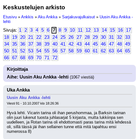
Keskustelujen arkisto
Etusivu
»
Ankkis
»
Aku Ankka
»
Sarjakuvajulkaisut
»
Uusin Aku Ankka -
lehti
Sivuja:
1
2
3
4
5
6
7
8
9
10
11
12
13
14
15
16
17
18
19
20
21
22
23
24
25
26
27
28
29
30
31
32
33
34
35
36
37
38
39
40
41
42
43
44
45
46
47
48
49
50
51
52
53
54
55
56
57
58
59
60
61
62
63
64
65
66
67
68
69
70
71
72
Kirjoittaja
Aihe: Uusin Aku Ankka -lehti
(1067 viestiä)
Uka Ankka
Uusin Aku Ankka -lehti
Viesti 91 - 10.10.2007 klo 18:26:36
Hyvä lehti. Vicarin tarina oli ihan perushommaa, ja Barksin tarinan 
olin juuri lukenut tuosta juhlasarjat 5 kirjasta, mutta lukkiinpa sen 
uudelleen, ja Rotan tarina oli ehdottomasti paras tarina mitä lehdessä 
oli, sillä tässä jäi ihan sellainen tunne että mitä tapahtuu ensi 
numerossa 8)