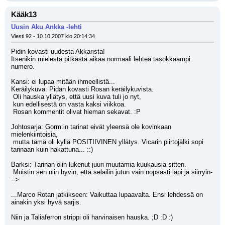
Kääk13
Uusin Aku Ankka -lehti
Viesti 92 - 10.10.2007 klo 20:14:34
Pidin kovasti uudesta Akkarista!
Itsenikin mielestä pitkästä aikaa normaali lehteä tasokkaampi 
numero.
Kansi: ei lupaa mitään ihmeellistä... 
Keräilykuva: Pidän kovasti Rosan keräilykuvista. 
 Oli hauska yllätys, että uusi kuva tuli jo nyt, 
 kun edellisestä on vasta kaksi viikkoa.
 Rosan kommentit olivat hieman sekavat. :P
Johtosarja: Gorm:in tarinat eivät yleensä ole kovinkaan 
mielenkiintoisia, 
 mutta tämä oli kyllä POSITIIVINEN yllätys. Vicarin piirtojälki sopi 
tarinaan kuin hakattuna... ::)
Barksi: Tarinan olin lukenut juuri muutamia kuukausia sitten. 
 Muistin sen niin hyvin, että selailin jutun vain nopsasti läpi ja siirryin-
-->
...Marco Rotan jatkikseen: Vaikuttaa lupaavalta. Ensi lehdessä on 
ainakin yksi hyvä sarjis.
Niin ja Taliaferron strippi oli harvinaisen hauska. ;D :D :)