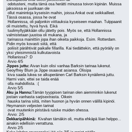
 odotusteni, mutta tämä osa herätti minussa toivon kipinän. Muissa 
jaksoissa ei juurikaan ole
 ollut mainintoja kyseisiin maihin, joissa Ankat ovat seikkailleet. 
Tässä osassa, jossa he ovat
 Hollannissa, oli paljonkin viittauksia kyseiseen maahan. Tulppaanit 
oli muistettu, hyvä hyvä. Eikä
 tuulimyllyjäkkään oltu jätetty pois. Myös se, että Hollannissa 
valmistetaan juustoa oli mukana, ja 
 tarinassa mainittiin jopa ihan oikeita paikkoja. Esim. Rotterdam. 
Pidin myös kovasti siitä, että 
 poliisit pärähtivät paikalle fillarilla. Kai tiedättekin, että pyöräily on 
yksi yleisimmistä kulkutavoista
 Hollanissa? :D
 Arvio 4/5
Jippes juttu:
 Aivan kuin olisi vanhaa Barksin tarinaa lukenut. 
Geoyffrey Blum ja Jippe osaavat asiansa. Olisipa 
 kiva saada lukea se alkuperäinen Carl Barksin kynäilemä juttu. 
Harmi vain, ettei se taida enää 
 olla mahdollista. :(
 Arvio 5/5
Aku ja Hannu:
Tämän tyyppisen tarinan olen aiemminkin lukenut 
jostain vanhasta sarjisextrasta. Oikein
 hauska tarina siitä, miten huonon ja hyvän onnen välillä kipinöi. 
Heymansin veljesten tarinat 
 ovat muutenkin piristävä ruiske muiden ohessa.
 Arvio: 2/5
Dekkaripähkinä: 
 Kivahan tämäkin oli, mutta ehkäpä liian helppo... 
ainakin edellisiin verrattuna.
 Arvio 2/5