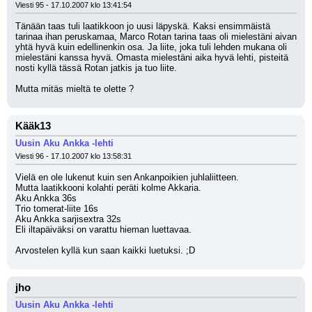
Viesti 95 - 17.10.2007 klo 13:41:54
Tänään taas tuli laatikkoon jo uusi läpyskä. Kaksi ensimmäistä 
tarinaa ihan peruskamaa, Marco Rotan tarina taas oli mielestäni aivan 
yhtä hyvä kuin edellinenkin osa. Ja liite, joka tuli lehden mukana oli 
mielestäni kanssa hyvä. Omasta mielestäni aika hyvä lehti, pisteitä 
nosti kyllä tässä Rotan jatkis ja tuo liite. 
Mutta mitäs mieltä te olette ?
Kääk13
Uusin Aku Ankka -lehti
Viesti 96 - 17.10.2007 klo 13:58:31
Vielä en ole lukenut kuin sen Ankanpoikien juhlaliitteen.
Mutta laatikkooni kolahti peräti kolme Akkaria.
Aku Ankka 36s
Trio tomerat-liite 16s
Aku Ankka sarjisextra 32s
Eli iltapäiväksi on varattu hieman luettavaa.
Arvostelen kyllä kun saan kaikki luetuksi. ;D
jho
Uusin Aku Ankka -lehti