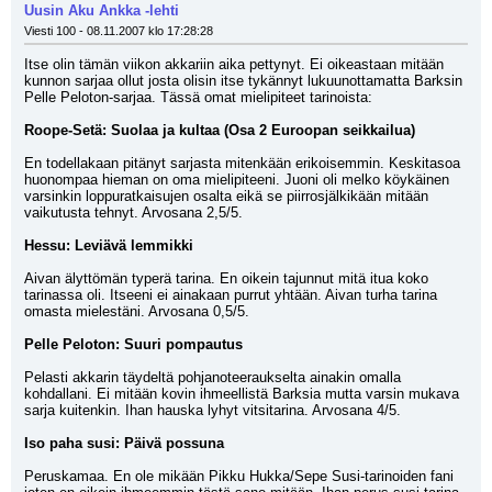
Uusin Aku Ankka -lehti
Viesti 100 - 08.11.2007 klo 17:28:28
Itse olin tämän viikon akkariin aika pettynyt. Ei oikeastaan mitään 
kunnon sarjaa ollut josta olisin itse tykännyt lukuunottamatta Barksin 
Pelle Peloton-sarjaa. Tässä omat mielipiteet tarinoista:
Roope-Setä: Suolaa ja kultaa (Osa 2 Euroopan seikkailua)
En todellakaan pitänyt sarjasta mitenkään erikoisemmin. Keskitasoa 
huonompaa hieman on oma mielipiteeni. Juoni oli melko köykäinen 
varsinkin loppuratkaisujen osalta eikä se piirrosjälkikään mitään 
vaikutusta tehnyt. Arvosana 2,5/5.
Hessu: Leviävä lemmikki
Aivan älyttömän typerä tarina. En oikein tajunnut mitä itua koko 
tarinassa oli. Itseeni ei ainakaan purrut yhtään. Aivan turha tarina 
omasta mielestäni. Arvosana 0,5/5.
Pelle Peloton: Suuri pompautus
Pelasti akkarin täydeltä pohjanoteeraukselta ainakin omalla 
kohdallani. Ei mitään kovin ihmeellistä Barksia mutta varsin mukava 
sarja kuitenkin. Ihan hauska lyhyt vitsitarina. Arvosana 4/5.
Iso paha susi: Päivä possuna
Peruskamaa. En ole mikään Pikku Hukka/Sepe Susi-tarinoiden fani 