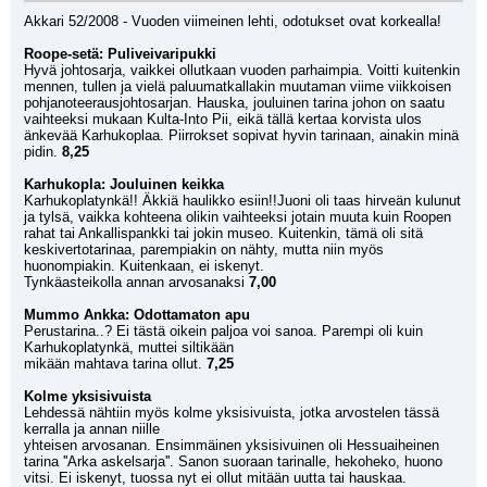
Akkari 52/2008 - Vuoden viimeinen lehti, odotukset ovat korkealla!
Roope-setä: Puliveivaripukki
Hyvä johtosarja, vaikkei ollutkaan vuoden parhaimpia. Voitti kuitenkin 
mennen, tullen ja vielä paluumatkallakin muutaman viime viikkoisen 
pohjanoteerausjohtosarjan. Hauska, jouluinen tarina johon on saatu 
vaihteeksi mukaan Kulta-Into Pii, eikä tällä kertaa korvista ulos 
änkevää Karhukoplaa. Piirrokset sopivat hyvin tarinaan, ainakin minä 
pidin. 
8,25
Karhukopla: Jouluinen keikka
Karhukoplatynkä!! Äkkiä haulikko esiin!!Juoni oli taas hirveän kulunut 
ja tylsä, vaikka kohteena olikin vaihteeksi jotain muuta kuin Roopen 
rahat tai Ankallispankki tai jokin museo. Kuitenkin, tämä oli sitä 
keskivertotarinaa, parempiakin on nähty, mutta niin myös 
huonompiakin. Kuitenkaan, ei iskenyt.
Tynkäasteikolla annan arvosanaksi 
7,00
Mummo Ankka: Odottamaton apu
Perustarina..? Ei tästä oikein paljoa voi sanoa. Parempi oli kuin 
Karhukoplatynkä, muttei siltikään
mikään mahtava tarina ollut. 
7,25
Kolme yksisivuista
Lehdessä nähtiin myös kolme yksisivuista, jotka arvostelen tässä 
kerralla ja annan niille
yhteisen arvosanan. Ensimmäinen yksisivuinen oli Hessuaiheinen 
tarina ''Arka askelsarja''. Sanon suoraan tarinalle, hekoheko, huono 
vitsi. Ei iskenyt, tuossa nyt ei ollut mitään uutta tai hauskaa. 