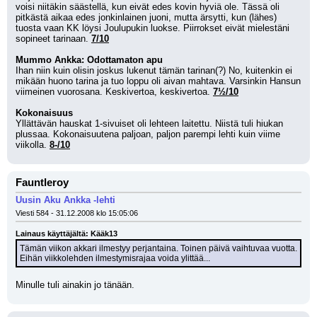
voisi niitäkin säästellä, kun eivät edes kovin hyviä ole. Tässä oli 
pitkästä aikaa edes jonkinlainen juoni, mutta ärsytti, kun (lähes) 
tuosta vaan KK löysi Joulupukin luokse. Piirrokset eivät mielestäni 
sopineet tarinaan. 
7/10
Mummo Ankka: Odottamaton apu
Ihan niin kuin olisin joskus lukenut tämän tarinan(?) No, kuitenkin ei 
mikään huono tarina ja tuo loppu oli aivan mahtava. Varsinkin Hansun 
viimeinen vuorosana. Keskivertoa, keskivertoa. 
7½/10
Kokonaisuus
Yllättävän hauskat 1-sivuiset oli lehteen laitettu. Niistä tuli hiukan 
plussaa. Kokonaisuutena paljoan, paljon parempi lehti kuin viime 
viikolla. 
8-/10
Fauntleroy
Uusin Aku Ankka -lehti
Viesti 584 - 31.12.2008 klo 15:05:06
Lainaus käyttäjältä: Kääk13
Tämän viikon akkari ilmestyy perjantaina. Toinen päivä vaihtuvaa vuotta.
Eihän viikkolehden ilmestymisrajaa voida ylittää...
Minulle tuli ainakin jo tänään.