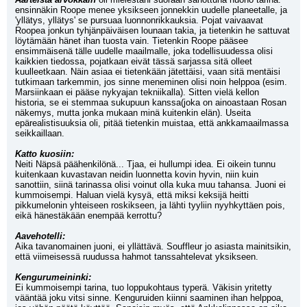
ensinnäkin Roope menee yksikseen jonnekkin uudelle planeetalle, ja 
'yllätys, yllätys' se pursuaa luonnonrikkauksia. Pojat vaivaavat 
Roopea jonkun tyhjänpäiväisen lounaan takia, ja tietenkin he sattuvat 
löytämään hänet ihan tuosta vain. Tietenkin Roope pääsee 
ensimmäisenä tälle uudelle maailmalle, joka todellisuudessa olisi 
kaikkien tiedossa, pojatkaan eivät tässä sarjassa sitä olleet 
kuulleetkaan. Näin asiaa ei tietenkään jätettäisi, vaan sitä mentäisi 
tutkimaan tarkemmin, jos sinne meneminen olisi noin helppoa (esim. 
Marsiinkaan ei pääse nykyajan tekniikalla). Sitten vielä kellon 
historia, se ei stemmaa sukupuun kanssa(joka on ainoastaan Rosan 
näkemys, mutta jonka mukaan minä kuitenkin elän). Useita 
epärealistisuuksia oli, pitää tietenkin muistaa, että ankkamaailmassa 
seikkaillaan. 
Katto kuosiin:
Neiti Näpsä päähenkilönä... Tjaa, ei hullumpi idea. Ei oikein tunnu 
kuitenkaan kuvastavan neidin luonnetta kovin hyvin, niin kuin 
sanottiin, siinä tarinassa olisi voinut olla kuka muu tahansa. Juoni ei 
kummoisempi. Haluan vielä kysyä, että miksi keksijä heitti 
pikkumelonin yhteiseen roskikseen, ja lähti tyyliin nyyhkyttäen pois, 
eikä hänestäkään enempää kerrottu?
Aavehotelli:
Aika tavanomainen juoni, ei yllättävä. Souffleur jo asiasta mainitsikin, 
että viimeisessä ruudussa hahmot tanssahtelevat yksikseen.
Kengurumeininki:
Ei kummoisempi tarina, tuo loppukohtaus typerä. Väkisin yritetty 
vääntää joku vitsi sinne. Kenguruiden kiinni saaminen ihan helppoa, 