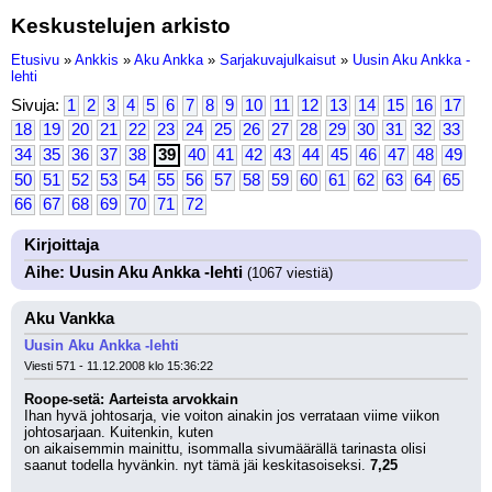
Keskustelujen arkisto
Etusivu
»
Ankkis
»
Aku Ankka
»
Sarjakuvajulkaisut
»
Uusin Aku Ankka -
lehti
Sivuja:
1
2
3
4
5
6
7
8
9
10
11
12
13
14
15
16
17
18
19
20
21
22
23
24
25
26
27
28
29
30
31
32
33
34
35
36
37
38
39
40
41
42
43
44
45
46
47
48
49
50
51
52
53
54
55
56
57
58
59
60
61
62
63
64
65
66
67
68
69
70
71
72
Kirjoittaja
Aihe: Uusin Aku Ankka -lehti
(1067 viestiä)
Aku Vankka
Uusin Aku Ankka -lehti
Viesti 571 - 11.12.2008 klo 15:36:22
Roope-setä: Aarteista arvokkain
Ihan hyvä johtosarja, vie voiton ainakin jos verrataan viime viikon 
johtosarjaan. Kuitenkin, kuten
on aikaisemmin mainittu, isommalla sivumäärällä tarinasta olisi 
saanut todella hyvänkin. nyt tämä jäi keskitasoiseksi. 
7,25