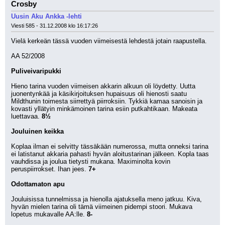
Crosby
Uusin Aku Ankka -lehti
Viesti 585 - 31.12.2008 klo 16:17:26
Vielä kerkeän tässä vuoden viimeisestä lehdestä jotain raapustella. 
AA 52/2008
Puliveivaripukki
Hieno tarina vuoden viimeisen akkarin alkuun oli löydetty. Uutta 
juonentynkää ja käsikirjoituksen hupaisuus oli hienosti saatu 
Mildthunin toimesta siirrettyä piirroksiin. Tykkiä kamaa sanoisin ja 
kovasti yllätyin minkämoinen tarina esiin putkahtikaan. Makeata 
luettavaa. 
8½
Jouluinen keikka
Koplaa ilman ei selvitty tässäkään numerossa, mutta onneksi tarina 
ei latistanut akkaria pahasti hyvän aloitustarinan jälkeen. Kopla taas 
vauhdissa ja joulua tietysti mukana. Maximinolta kovin 
peruspiirrokset. Ihan jees. 
7+
Odottamaton apu
Jouluisissa tunnelmissa ja hienolla ajatuksella meno jatkuu. Kiva, 
hyvän mielen tarina oli tämä viimeinen pidempi stoori. Mukava 
lopetus mukavalle AA:lle. 
8-