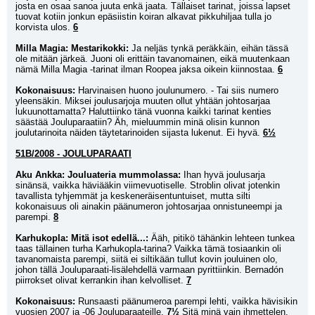
josta en osaa sanoa juuta enkä jaata. Tällaiset tarinat, joissa lapset 
tuovat kotiin jonkun epäsiistin koiran alkavat pikkuhiljaa tulla jo 
korvista ulos. 
6
Milla Magia: Mestarikokki:
 Ja neljäs tynkä peräkkäin, eihän tässä 
ole mitään järkeä. Juoni oli erittäin tavanomainen, eikä muutenkaan 
nämä Milla Magia -tarinat ilman Roopea jaksa oikein kiinnostaa. 
6
Kokonaisuus:
 Harvinaisen huono joulunumero. - Tai siis numero 
yleensäkin. Miksei joulusarjoja muuten ollut yhtään johtosarjaa 
lukuunottamatta? Haluttiinko tänä vuonna kaikki tarinat kenties 
säästää Jouluparaatiin? Äh, mieluummin minä olisin kunnon 
joulutarinoita näiden täytetarinoiden sijasta lukenut. Ei hyvä. 
6½
51B/2008 - JOULUPARAATI
Aku Ankka: Jouluateria mummolassa:
 Ihan hyvä joulusarja 
sinänsä, vaikka häviääkin viimevuotiselle. Stroblin olivat jotenkin 
tavallista tyhjemmät ja keskeneräisentuntuiset, mutta silti 
kokonaisuus oli ainakin päänumeron johtosarjaa onnistuneempi ja 
parempi. 
8
Karhukopla: Mitä isot edellä...:
 Ääh, pitikö tähänkin lehteen tunkea 
taas tällainen turha Karhukopla-tarina? Vaikka tämä tosiaankin oli 
tavanomaista parempi, siitä ei siltikään tullut kovin jouluinen olo, 
johon tällä Jouluparaati-lisälehdellä varmaan pyrittiinkin. Bernadón 
piirrokset olivat kerrankin ihan kelvolliset. 
7
Kokonaisuus:
 Runsaasti päänumeroa parempi lehti, vaikka hävisikin 
vuosien 2007 ja -06 Jouluparaateille. 
7½
 Sitä minä vain ihmettelen, 