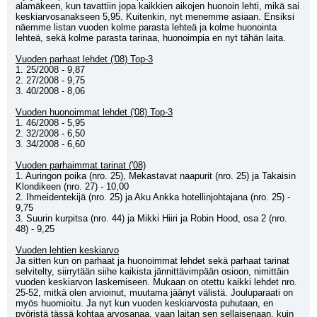
alamäkeen, kun tavattiin jopa kaikkien aikojen huonoin lehti, mikä sai 
keskiarvosanakseen 5,95. Kuitenkin, nyt menemme asiaan. Ensiksi 
näemme listan vuoden kolme parasta lehteä ja kolme huonointa 
lehteä, sekä kolme parasta tarinaa, huonoimpia en nyt tähän laita.
Vuoden parhaat lehdet ('08) Top-3
1. 25/2008 - 9,87
2. 27/2008 - 9,75
3. 40/2008 - 8,06
Vuoden huonoimmat lehdet ('08) Top-3
1. 46/2008 - 5,95
2. 32/2008 - 6,50
3. 34/2008 - 6,60
Vuoden parhaimmat tarinat ('08)
1. Auringon poika (nro. 25), Mekastavat naapurit (nro. 25) ja Takaisin 
Klondikeen (nro. 27) - 10,00
2. Ihmeidentekijä (nro. 25) ja Aku Ankka hotellinjohtajana (nro. 25) - 
9,75
3. Suurin kurpitsa (nro. 44) ja Mikki Hiiri ja Robin Hood, osa 2 (nro. 
48) - 9,25
Vuoden lehtien keskiarvo
Ja sitten kun on parhaat ja huonoimmat lehdet sekä parhaat tarinat 
selvitelty, siirrytään siihe kaikista jännittävimpään osioon, nimittäin 
vuoden keskiarvon laskemiseen. Mukaan on otettu kaikki lehdet nro. 
25-52, mitkä olen arvioinut, muutama jäänyt välistä. Jouluparaati on 
myös huomioitu. Ja nyt kun vuoden keskiarvosta puhutaan, en 
pyöristä tässä kohtaa arvosanaa, vaan laitan sen sellaisenaan, kuin 