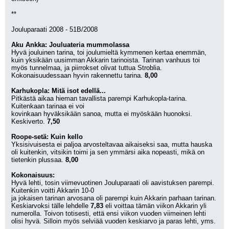
**
Jouluparaati 2008 - 51B/2008
Aku Ankka: Jouluateria mummolassa
Hyvä jouluinen tarina, toi joulumieltä kymmenen kertaa enemmän, 
kuin yksikään uusimman Akkarin tarinoista. Tarinan vanhuus toi 
myös tunnelmaa, ja piirrokset olivat tuttua Stroblia. 
Kokonaisuudessaan hyvin rakennettu tarina. 
8,00
Karhukopla: Mitä isot edellä...
Pitkästä aikaa hieman tavallista parempi Karhukopla-tarina. 
Kuitenkaan tarinaa ei voi
kovinkaan hyväksikään sanoa, mutta ei myöskään huonoksi. 
Keskiverto. 
7,50
Roope-setä: Kuin kello
Yksisivuisesta ei paljoa arvosteltavaa aikaiseksi saa, mutta hauska 
oli kuitenkin, vitsikin toimi ja sen ymmärsi aika nopeasti, mikä on 
tietenkin plussaa. 
8,00
Kokonaisuus:
Hyvä lehti, tosin viimevuotinen Jouluparaati oli aavistuksen parempi. 
Kuitenkin voitti Akkarin 10-0
ja jokaisen tarinan arvosana oli parempi kuin Akkarin parhaan tarinan. 
Keskiarvoksi tälle lehdelle 
7,83
 eli voittaa tämän viikon Akkarin yli 
numerolla. Toivon totisesti, että ensi viikon vuoden viimeinen lehti 
olisi hyvä. Silloin myös selviää vuoden keskiarvo ja paras lehti, yms.