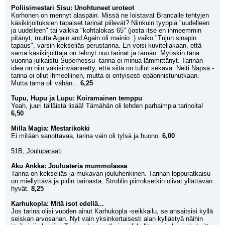
Poliisimestari Sisu: Unohtuneet uroteot
Korhonen on mennyt alaspäin. Missä ne loistavat Brancalle tehtyjen 
käsikirjoituksien tapaiset tarinat piilevät? Niinkuin tyyppiä "uudelleen 
ja uudelleen" tai vaikka "kohtalokas 65" (josta itse en ihmeemmin 
pitänyt, mutta Again and Again oli mainio :) vaiko "Tujun sinapin 
tapaus", varsin kekseliäs perustarina. En voisi kuvitellakaan, että 
sama käsikirjoittaja on tehnyt nuo tarinat ja tämän. Myöskin tänä 
vuonna julkaistu Superhessu -tarina ei minua lämmittänyt. Tarinan 
idea on niin väkisinväännetty, että siitä on tullut sekava. Neiti Näpsä -
tarina ei ollut ihmeellinen, mutta ei erityisesti epäonnistunutkaan. 
Mutta tämä oli vähän... 
6,25
Tupu, Hupu ja Lupu: Koiramainen temppu
Yeah, juuri tälläistä lisää! Tämähän oli lehden parhaimpia tarinoita! 
6,50
Milla Magia: Mestarikokki
Ei mitään sanottavaa, tarina vain oli tylsä ja huono. 
6,00
51B, Jouluparaati
Aku Ankka: Jouluateria mummolassa
Tarina on kekseliäs ja mukavan jouluhenkinen. Tarinan loppuratkaisu 
on miellyttävä ja pidin tarinasta. Stroblin piirroksetkin olivat yllättävän 
hyvät. 
8,25
Karhukopla: Mitä isot edellä...
Jos tarina olisi vuoden ainut Karhukopla -seikkailu, se ansaitsisi kyllä 
seiskan arvosanan. Nyt vain yksinkertaisesti alan kyllästyä näihin 