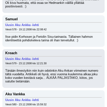
Oli kiva huomata, että osaa se Hedmankin välillä yllättää 
positiivisesti. :)
Samuel
Uusin Aku Ankka -lehti
Viesti 578 - 19.12.2008 klo 22:08:42
Itse pidin Korhosen ja Feriolin Sisu-tarinasta. Tällainen hahmon 
identiteettiä pohdiskeleva tarina oli ihan tervetullut. :)
Kreach
Uusin Aku Ankka -lehti
Viesti 579 - 23.12.2008 klo 12:21:30
Tänään ilmestyikin niin kuin odotinkin Aku Ankan viimeinen numero 
tältä vuodelta. Artikkeli oli hyvä, ensi vuonna kuulemma alkaa joku 
koko vuoden kestävä sarja... ÄLKÄÄ PALJASTAKO, kiitos, jos 
satutte tietämään.
Aku Vankka
Uusin Aku Ankka -lehti
Viesti 580 - 23.12.2008 klo 15:59:32