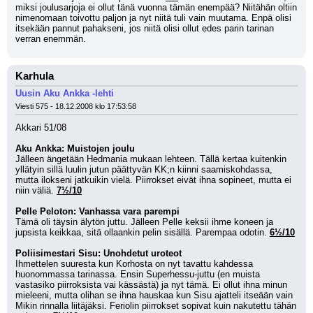
miksi joulusarjoja ei ollut tänä vuonna tämän enempää? Niitähän oltiin 
nimenomaan toivottu paljon ja nyt niitä tuli vain muutama. Enpä olisi 
itsekään pannut pahakseni, jos niitä olisi ollut edes parin tarinan 
verran enemmän.
Karhula
Uusin Aku Ankka -lehti
Viesti 575 - 18.12.2008 klo 17:53:58
Akkari 51/08
Aku Ankka: Muistojen joulu
Jälleen ängetään Hedmania mukaan lehteen. Tällä kertaa kuitenkin 
yllätyin sillä luulin jutun päättyvän KK;n kiinni saamiskohdassa, 
mutta ilokseni jatkuikin vielä. Piirrokset eivät ihna sopineet, mutta ei 
niin väliä. 
7½/10
Pelle Peloton: Vanhassa vara parempi
Tämä oli täysin älytön juttu. Jälleen Pelle keksii ihme koneen ja 
jupsista keikkaa, sitä ollaankin pelin sisällä. Parempaa odotin. 
6½/10
Poliisimestari Sisu: Unohdetut uroteot
Ihmettelen suuresta kun Korhosta on nyt tavattu kahdessa 
huonommassa tarinassa. Ensin Superhessu-juttu (en muista 
vastasiko piirroksista vai kässästä) ja nyt tämä. Ei ollut ihna minun 
mieleeni, mutta olihan se ihna hauskaa kun Sisu ajatteli itseään vain 
Mikin rinnalla liitäjäksi. Feriolin piirrokset sopivat kuin nakutettu tähän 