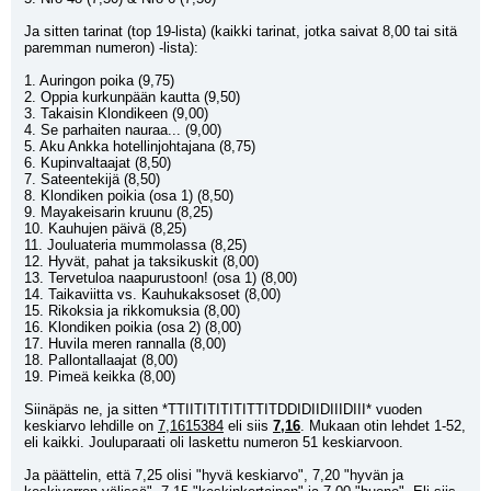
Ja sitten tarinat (top 19-lista) (kaikki tarinat, jotka saivat 8,00 tai sitä 
paremman numeron) -lista):
1. Auringon poika (9,75)
2. Oppia kurkunpään kautta (9,50)
3. Takaisin Klondikeen (9,00)
4. Se parhaiten nauraa... (9,00)
5. Aku Ankka hotellinjohtajana (8,75)
6. Kupinvaltaajat (8,50)
7. Sateentekijä (8,50)
8. Klondiken poikia (osa 1) (8,50)
9. Mayakeisarin kruunu (8,25)
10. Kauhujen päivä (8,25)
11. Jouluateria mummolassa (8,25)
12. Hyvät, pahat ja taksikuskit (8,00)
13. Tervetuloa naapurustoon! (osa 1) (8,00)
14. Taikaviitta vs. Kauhukaksoset (8,00)
15. Rikoksia ja rikkomuksia (8,00)
16. Klondiken poikia (osa 2) (8,00)
17. Huvila meren rannalla (8,00)
18. Pallontallaajat (8,00)
19. Pimeä keikka (8,00)
Siinäpäs ne, ja sitten *TTIITITITITITTITDDIDIIDIIIDIII* vuoden 
keskiarvo lehdille on 
7,1615384
 eli siis 
7,16
. Mukaan otin lehdet 1-52, 
eli kaikki. Jouluparaati oli laskettu numeron 51 keskiarvoon.
Ja päättelin, että 7,25 olisi "hyvä keskiarvo", 7,20 "hyvän ja 