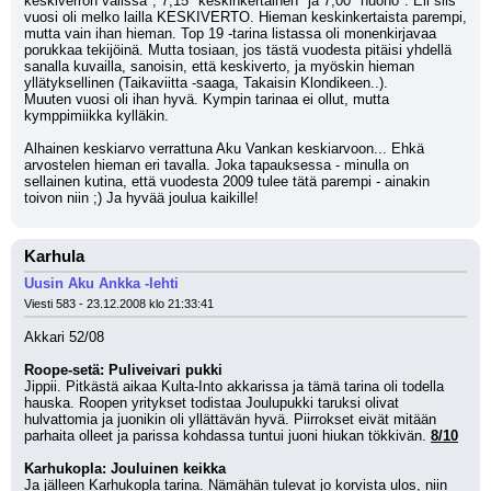
keskiverron välissä", 7,15 "keskinkertainen" ja 7,00 "huono". Eli siis 
vuosi oli melko lailla KESKIVERTO. Hieman keskinkertaista parempi, 
mutta vain ihan hieman. Top 19 -tarina listassa oli monenkirjavaa 
porukkaa tekijöinä. Mutta tosiaan, jos tästä vuodesta pitäisi yhdellä 
sanalla kuvailla, sanoisin, että keskiverto, ja myöskin hieman 
yllätyksellinen (Taikaviitta -saaga, Takaisin Klondikeen..).
Muuten vuosi oli ihan hyvä. Kympin tarinaa ei ollut, mutta 
kymppimiikka kylläkin. 
Alhainen keskiarvo verrattuna Aku Vankan keskiarvoon... Ehkä 
arvostelen hieman eri tavalla. Joka tapauksessa - minulla on 
sellainen kutina, että vuodesta 2009 tulee tätä parempi - ainakin 
toivon niin ;) Ja hyvää joulua kaikille!
Karhula
Uusin Aku Ankka -lehti
Viesti 583 - 23.12.2008 klo 21:33:41
Akkari 52/08
Roope-setä: Puliveivari pukki
Jippii. Pitkästä aikaa Kulta-Into akkarissa ja tämä tarina oli todella 
hauska. Roopen yritykset todistaa Joulupukki taruksi olivat 
hulvattomia ja juonikin oli yllättävän hyvä. Piirrokset eivät mitään 
parhaita olleet ja parissa kohdassa tuntui juoni hiukan tökkivän. 
8/10
Karhukopla: Jouluinen keikka
Ja jälleen Karhukopla tarina. Nämähän tulevat jo korvista ulos, niin 