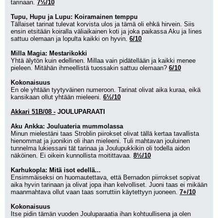
tarinaan. 
7½/10
Tupu, Hupu ja Lupu: Koiramainen temppu
Tällaiset tarinat tulevat korvista ulos ja tämä oli ehkä hirvein. Siis 
ensin etsitään koiralla väliaikainen koti ja joka paikassa Aku ja Iines 
sattuu olemaan ja lopulta kaikki on hyvin. 
6/10
Milla Magia: Mestarikokki
Yhtä älytön kuin edellinen. Millaa vain pidätellään ja kaikki menee 
pieleen. Mitähän ihmeellistä tuossakin sattuu olemaan? 
6/10
Kokonaisuus
En ole yhtään tyytyväinen numeroon. Tarinat olivat aika kuraa, eikä 
kansikaan ollut yhtään mieleeni. 
6½/10
Akkari 51B/08 -
JOULUPARAATI
Aku Ankka: Jouluateria mummolassa
Minun mielestäni taas Stroblin piirokset olivat tällä kertaa tavallista 
hienommat ja juonikin oli ihan mieleeni. Tuli mahtavan jouluinen 
tunnelma lukiessani tät tarinaa ja Joulupukkikin oli todella aidon 
näköinen. Ei oikein kunnollista moitittavaa. 
8½/10
Karhukopla: Mitä isot edellä...
Ensimmäiseksi on huomautettava, että Bernadon piirrokset sopivat 
aika hyvin tarinaan ja olivat jopa ihan kelvolliset. Juoni taas ei mikään 
maanmahtava ollut vaan taas sorruttiin käytettyyn juoneen. 
7+/10
Kokonaisuus
Itse pidin tämän vuoden Jouluparaatia ihan kohtuullisena ja olen 