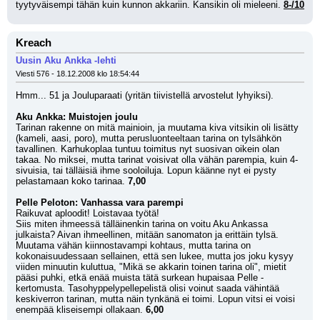
tyytyväisempi tähän kuin kunnon akkariin. Kansikin oli mieleeni. 
8-/10
Kreach
Uusin Aku Ankka -lehti
Viesti 576 - 18.12.2008 klo 18:54:44
Hmm... 51 ja Jouluparaati (yritän tiivistellä arvostelut lyhyiksi).
Aku Ankka: Muistojen joulu
Tarinan rakenne on mitä mainioin, ja muutama kiva vitsikin oli lisätty 
(kameli, aasi, poro), mutta perusluonteeltaan tarina on tylsähkön 
tavallinen. Karhukoplaa tuntuu toimitus nyt suosivan oikein olan 
takaa. No miksei, mutta tarinat voisivat olla vähän parempia, kuin 4-
sivuisia, tai tälläisiä ihme sooloiluja. Lopun käänne nyt ei pysty 
pelastamaan koko tarinaa. 
7,00
Pelle Peloton: Vanhassa vara parempi
Raikuvat aploodit! Loistavaa työtä! 
Siis miten ihmeessä tälläinenkin tarina on voitu Aku Ankassa 
julkaista? Aivan ihmeellinen, mitään sanomaton ja erittäin tylsä. 
Muutama vähän kiinnostavampi kohtaus, mutta tarina on 
kokonaisuudessaan sellainen, että sen lukee, mutta jos joku kysyy 
viiden minuutin kuluttua, "Mikä se akkarin toinen tarina oli", mietit 
pääsi puhki, etkä enää muista tätä surkean hupaisaa Pelle -
kertomusta. Tasohyppelypellepelistä olisi voinut saada vähintää 
keskiverron tarinan, mutta näin tynkänä ei toimi. Lopun vitsi ei voisi 
enempää kliseisempi ollakaan. 
6,00