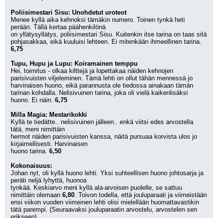
Poliisimestari Sisu: Unohdetut uroteot
Menee kyllä aika kehnoksi tämäkin numero. Toinen tynkä heti 
perään. Tällä kertaa päähenkilönä
on yllätysyllätys, poliisimestari Sisu. Kuitenkin itse tarina on taas sitä 
pohjasakkaa, eikä kuuluisi lehteen. Ei mitenkään ihmeellinen tarina. 
6,75
Tupu, Hupu ja Lupu: Koiramainen temppu
Hei, toimitus - olkaa kilttejä ja lopettakaa näiden kehnojen 
parisivuisten viljeleminen. Tämä lehti on ollut tähän mennessä jo 
harvinaisen huono, eikä parannusta ole tiedossa ainakaan tämän 
tarinan kohdalla. Nelisivuinen tarina, joka oli vielä kaikenlisäksi 
huono. Ei näin. 
6,75
Milla Magia: Mestarikokki
Kyllä te tiedätte.. nelisivuinen jälleen.. enkä viitsi edes arvostella 
tätä, meni nimittäin
hermot näiden parisivuisten kanssa, näitä pursuaa korvista ulos jo 
kirjaimellisesti. Harvinaisen
huono tarina. 
6,50
Kokonaisuus:
Johan nyt, oli kyllä huono lehti. Yksi suhteellisen huono johtosarja ja 
peräti neljä lyhyttä, huonoa
tynkää. Keskiarvo meni kyllä ala-arvoisen puolelle, se sattuu 
nimittäin olemaan 
6,80
. Toivon todella, että jouluparaati ja viimeistään 
ensi viikon vuoden viimeinen lehti olisi mielellään huomattavastikin 
tätä parempi. (Seuraavaksi jouluparaatin arvostelu, arvostelen sen 
erikseen)