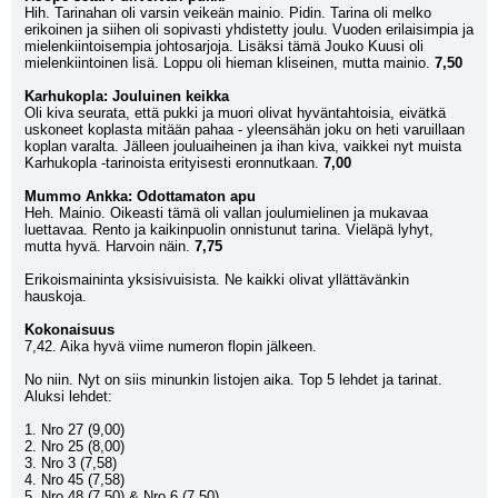
Hih. Tarinahan oli varsin veikeän mainio. Pidin. Tarina oli melko 
erikoinen ja siihen oli sopivasti yhdistetty joulu. Vuoden erilaisimpia ja 
mielenkiintoisempia johtosarjoja. Lisäksi tämä Jouko Kuusi oli 
mielenkiintoinen lisä. Loppu oli hieman kliseinen, mutta mainio. 
7,50
Karhukopla: Jouluinen keikka
Oli kiva seurata, että pukki ja muori olivat hyväntahtoisia, eivätkä 
uskoneet koplasta mitään pahaa - yleensähän joku on heti varuillaan 
koplan varalta. Jälleen jouluaiheinen ja ihan kiva, vaikkei nyt muista 
Karhukopla -tarinoista erityisesti eronnutkaan. 
7,00
Mummo Ankka: Odottamaton apu
Heh. Mainio. Oikeasti tämä oli vallan joulumielinen ja mukavaa 
luettavaa. Rento ja kaikinpuolin onnistunut tarina. Vieläpä lyhyt, 
mutta hyvä. Harvoin näin. 
7,75
Erikoismaininta yksisivuisista. Ne kaikki olivat yllättävänkin 
hauskoja. 
Kokonaisuus
7,42. Aika hyvä viime numeron flopin jälkeen. 
No niin. Nyt on siis minunkin listojen aika. Top 5 lehdet ja tarinat. 
Aluksi lehdet:
1. Nro 27 (9,00)
2. Nro 25 (8,00)
3. Nro 3 (7,58)
4. Nro 45 (7,58)
5. Nro 48 (7,50) & Nro 6 (7,50)