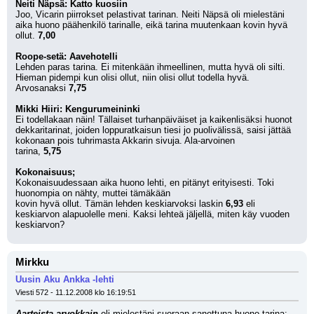
Neiti Näpsä: Katto kuosiin
Joo, Vicarin piirrokset pelastivat tarinan. Neiti Näpsä oli mielestäni 
aika huono päähenkilö tarinalle, eikä tarina muutenkaan kovin hyvä 
ollut. 
7,00
Roope-setä: Aavehotelli
Lehden paras tarina. Ei mitenkään ihmeellinen, mutta hyvä oli silti. 
Hieman pidempi kun olisi ollut, niin olisi ollut todella hyvä. 
Arvosanaksi 
7,75
Mikki Hiiri: Kengurumeininki
Ei todellakaan näin! Tällaiset turhanpäiväiset ja kaikenlisäksi huonot 
dekkaritarinat, joiden loppuratkaisun tiesi jo puolivälissä, saisi jättää 
kokonaan pois tuhrimasta Akkarin sivuja. Ala-arvoinen
tarina, 
5,75
Kokonaisuus;
Kokonaisuudessaan aika huono lehti, en pitänyt erityisesti. Toki 
huonompia on nähty, muttei tämäkään
kovin hyvä ollut. Tämän lehden keskiarvoksi laskin 
6,93
 eli 
keskiarvon alapuolelle meni. Kaksi lehteä jäljellä, miten käy vuoden 
keskiarvon?
Mirkku
Uusin Aku Ankka -lehti
Viesti 572 - 11.12.2008 klo 16:19:51
Aarteista arvokkain
 oli mielestäni suoraan sanottuna huono tarina: 