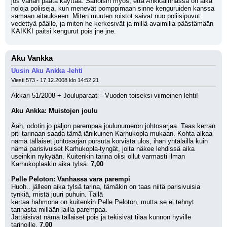
jos vähän päätä käyttää. Sanoisin myös, että Ankkalinnassa on aika 
noloja poliiseja, kun menevät pomppimaan sinne kenguruiden kanssa 
samaan aitaukseen. Miten muuten roistot saivat nuo poliisipuvut 
vedettyä päälle, ja miten he kerkesivät ja millä avaimilla päästämään 
KAIKKI paitsi kengurut pois jne jne.
Aku Vankka
Uusin Aku Ankka -lehti
Viesti 573 - 17.12.2008 klo 14:52:21
Akkari 51/2008 + Jouluparaati - Vuoden toiseksi viimeinen lehti!
Aku Ankka: Muistojen joulu
Ääh, odotin jo paljon parempaa joulunumeron johtosarjaa. Taas kerran 
piti tarinaan saada tämä iänikuinen Karhukopla mukaan. Kohta alkaa 
nämä tällaiset johtosarjan pursuta korvista ulos, ihan yhtälailla kuin 
nämä parisivuiset Karhukopla-tyngät, joita näkee lehdissä aika 
useinkin nykyään. Kuitenkin tarina olisi ollut varmasti ilman 
Karhukoplaakin aika tylsä. 
7,00
Pelle Peloton: Vanhassa vara parempi
Huoh.. jälleen aika tylsä tarina, tämäkin on taas niitä parisivuisia 
tynkiä, mistä juuri puhuin. Tällä
kertaa hahmona on kuitenkin Pelle Peloton, mutta se ei tehnyt 
tarinasta millään lailla parempaa.
Jättäisivät nämä tällaiset pois ja tekisivät tilaa kunnon hyville 
tarinoille. 
7,00