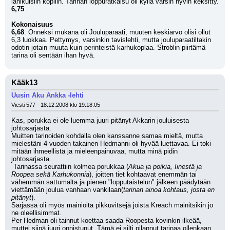
iänikuisiin kopliin. Tarinan loppuratkaisu oli kyllä varsin hyvin keksitty. 
6,75
Kokonaisuus
6,68
. Onneksi mukana oli Jouluparaati, muuten keskiarvo olisi ollut 
6,3 luokkaa. Pettymys, varsinkin tavislehti, mutta jouluparaatiltakin 
odotin jotain muuta kuin perinteistä karhukoplaa. Stroblin piirtämä 
tarina oli sentään ihan hyvä.
Kääk13
Uusin Aku Ankka -lehti
Viesti 577 - 18.12.2008 klo 19:18:05
Kas, porukka ei ole luemma juuri pitänyt Akkarin jouluisesta 
johtosarjasta.
Muitten tarinoiden kohdalla olen kanssanne samaa mieltä, mutta 
mielestäni 4-vuoden takainen Hedmanni oli hyvää luettavaa. Ei toki 
mitään ihmeellistä ja mieleenpainuvaa, mutta minä pidin 
johtosarjasta.
 Tarinassa seurattiin kolmea porukkaa (
Akua ja poikia, Iinestä ja 
Roopea sekä Karhukonnia
), joitten tiet kohtaavat enemmän tai 
vähemmän sattumalta ja pienen "lopputaistelun" jälkeen päädytään 
viettämään joulua vanhaan vankilaan(
tarinan ainoa kohtaus, josta en 
pitänyt
). 
Sarjassa oli myös mainioita pikkuvitsejä joista Kreach mainitsikin jo 
ne oleellisimmat.
Per Hedman oli tainnut koettaa saada Roopesta kovinkin ilkeää, 
muttei siinä juuri onnistunut. Tämä ei silti pilannut tarinaa ollenkaan.