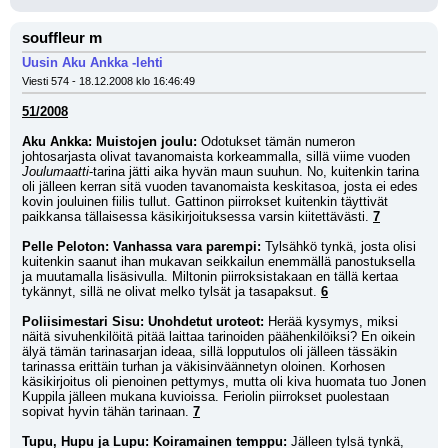
souffleur m
Uusin Aku Ankka -lehti
Viesti 574 - 18.12.2008 klo 16:46:49
51/2008
Aku Ankka: Muistojen joulu:
 Odotukset tämän numeron 
johtosarjasta olivat tavanomaista korkeammalla, sillä viime vuoden 
Joulumaatti
-tarina jätti aika hyvän maun suuhun. No, kuitenkin tarina 
oli jälleen kerran sitä vuoden tavanomaista keskitasoa, josta ei edes 
kovin jouluinen fiilis tullut. Gattinon piirrokset kuitenkin täyttivät 
paikkansa tällaisessa käsikirjoituksessa varsin kiitettävästi. 
7
Pelle Peloton: Vanhassa vara parempi:
 Tylsähkö tynkä, josta olisi 
kuitenkin saanut ihan mukavan seikkailun enemmällä panostuksella 
ja muutamalla lisäsivulla. Miltonin piirroksistakaan en tällä kertaa 
tykännyt, sillä ne olivat melko tylsät ja tasapaksut. 
6
Poliisimestari Sisu: Unohdetut uroteot:
 Herää kysymys, miksi 
näitä sivuhenkilöitä pitää laittaa tarinoiden päähenkilöiksi? En oikein 
älyä tämän tarinasarjan ideaa, sillä lopputulos oli jälleen tässäkin 
tarinassa erittäin turhan ja väkisinväännetyn oloinen. Korhosen 
käsikirjoitus oli pienoinen pettymys, mutta oli kiva huomata tuo Jonen 
Kuppila jälleen mukana kuvioissa. Feriolin piirrokset puolestaan 
sopivat hyvin tähän tarinaan. 
7
Tupu, Hupu ja Lupu: Koiramainen temppu:
 Jälleen tylsä tynkä, 