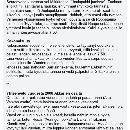
Seuraavana vuoronsa sai Mikkitarina, ''Joulupukki jumissa''. Tuokaan 
ei ollut millään tavalla hauska, en ymmärtänyt koko tarinasta 
muutakuin sen, että Joulupukki (en nyt kerro kuka se oli, saat itse 
lukea) oli jäänyt jumiin savupiippuun. Hohhoh, että osasi olla tympeä. 
Viimeinen yksisivuinen löytyi lehden lopusta ja se oli Roopetarina 
nimeltään ''Hyvä teko, parempi mieli''. Tyypillistä Roope-setää, juonen 
ymmärsi hyvin ja tarina oli paras yksisivuisista. Kaikille yksisivuisille 
annan yhteisarvosanaksi 
7,50
Kokonaisuus
Kokonaisuus vuoden viimeiselle lehdelle. Ei täyttänyt odotuksia, 
mutta voitti silti viime viikon lehden kevyesti, sillä hyvä johtosarja 
pelasti lehden. Arvosanaksi viimeiselle lehdelle laskin 
7,50
.
Ensi vuonnahan alkaa jokin koko vuoden kestävä sarja, odotan 
mielenkiinnolla. Vuoden ensimmäisessä
lehdessä taas nähdään Barksin tekemä, kuulemma Akun hurjin 
seikkailu, mutta kyseistä tarinaa ei vielä paljastettu. Siltä kuitenkin 
odotan paljon.
**
Yhteenveto vuodesta 2008 Akkarien osalta
On aika tullut paljastaa vuoden paras lehti ja paras tarina (Aku 
Vankan osalta), sekä laskea vuoden lehtien keskiarvo!
Itse aloin arvosteluja tekemään vasta kesäkuussa, joten aikaisempia 
lehtiä en ota huomioon tässä.
Vuosi on kulunut oikein sujuvasti; kesällä nähtiin monia hyviä 
tarinoita, kuten Rosan ''Auringon poika'' ja Barksin ''Takaisin 
Klondikeen'', jotka saivat molemmat huippuarvosanat. Hyviä lehtiä on 
löytynyt läpi vuoden, mutta loppua kohden arvosanat lähtivät selvään 