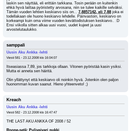
laskin sen näyttää, eli erittäin tarkkana. Tosin perään on kuitenkin 
ehkä hyvä laittaa pyöristetty arvosana, niin se tulee kaikille selväksi. 
Tämän vuoden lehtien keskiarvo siis on... 
7,8857142, eli 7,88
 joka ei 
todellakaan ole huono keskiarvo lehdelle. Päinvastoin, keskiarvo on 
korkeampi kuin oma viime vuoden kevättodistuksen keskiarvo.. :D
Ensi viikolla sitten alkaa uusi vuosi, uudet kujeet ja uusi 
arvostelutaulukko.
samppali
Uusin Aku Ankka -lehti
Viesti 581 - 23.12.2008 klo 16:04:07
Itseasiassa 7,89, jos tarkkoja ollaan. Vitonen pyöristää kasin ysiksi. 
Mutta ei anneta sen häiritä. 
Olin yllättynyt että keskiarvo oli noinkin hyvä. Jotenkin olen paljon 
huonomman kuvan saanut. Hieno yhteenveto! ;)
Kreach
Uusin Aku Ankka -lehti
Viesti 582 - 23.12.2008 klo 16:47:47
THE LAST AKU ANKKA OF 2008 / 52
Roope-setä: Puliveivari pukki