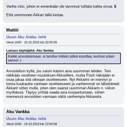
Vanha vitsi, johon ei ennenkään ole tarvinnut tuhlata kahta sivua. 
6
Että semmonen Akkari tällä kertaa.
Mattiii
Uusin Aku Ankka -lehti
Viesti 1045 - 10.10.2010 klo 20:55:56
Lainaus käyttäjältä: Aku Vankka
Kaikki arvostelemaan, ei tarvitse mitään pitkiä kirjoittaa, kunhan jotain 
sanoo! :)
Arvostelisin kyllä, jos saisin käsiini aina uusimman lehden. Tein 
nähkääs osoitteen muutoksen Akkarilleni, mutta Posti näköjään ei 
osaa jakaa sitä oikeaan osoitteeseen. Nyt Akkarini on mennyt jo 
toista kuukautta vanhaan osoitteeseeni ja vanhemmat on lähettäneet 
Akkarit sitten mulle, joten olen saanut uusimman Akkarin n. viikon 
myöhässä. Täytyy yrittää saada asia korjaantumaan, siihen 
mennessä arvostelen varmaan näitä vanhempia Akkareita.
Aku Vankka
Uusin Aku Ankka -lehti
Viesti 1046 - 19.10.2010 klo 13:04:08