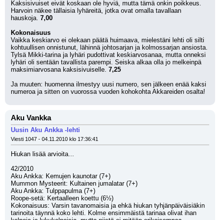
Kaksisivuiset eivät koskaan ole hyviä, mutta tämä onkin poikkeus. 
Harvoin näkee tällaisia lyhäreitä, jotka ovat omalla tavallaan 
hauskoja. 
7,00
Kokonaisuus
Vaikka keskiarvo ei olekaan päätä huimaava, mielestäni lehti oli silti 
kohtuullisen onnistunut, lähinnä johtosarjan ja kolmossarjan ansiosta. 
Tylsä Mikki-tarina ja lyhäri pudottivat keskiarvosanaa, mutta onneksi 
lyhäri oli sentään tavallista parempi. Seiska alkaa olla jo melkeinpä 
maksimiarvosana kaksisivuiselle. 
7,25
Ja muuten: huomenna ilmestyy uusi numero, sen jälkeen enää kaksi 
numeroa ja sitten on vuorossa vuoden kohokohta Akkareiden osalta!
Aku Vankka
Uusin Aku Ankka -lehti
Viesti 1047 - 04.11.2010 klo 17:36:41
Hiukan lisää arvioita...
42/2010
Aku Ankka: Kemujen kaunotar (7+)
Mummon Mysteerit: Kultainen jumalatar (7+)
Aku Ankka: Tulppapulma (7+)
Roope-setä: Kertaalleen koettu (6½)
Kokonaisuus: Varsin tavanomaisia ja ehkä hiukan tyhjänpäiväisiäkin 
tarinoita täynnä koko lehti. Kolme ensimmäistä tarinaa olivat ihan 