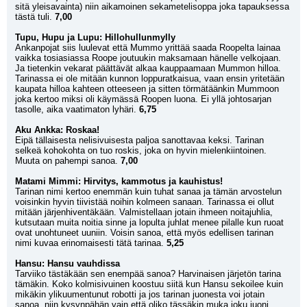
sitä yleisavainta) niin aikamoinen sekametelisoppa joka tapauksessa 
tästä tuli. 
7,00
Tupu, Hupu ja Lupu: Hillohullunmylly
Ankanpojat siis luulevat että Mummo yrittää saada Roopelta lainaa 
vaikka tosiasiassa Roope joutuukin maksamaan hänelle velkojaan. 
Ja tietenkin vekarat päättävät alkaa kauppaamaan Mummon hilloa. 
Tarinassa ei ole mitään kunnon loppuratkaisua, vaan ensin yritetään 
kaupata hilloa kahteen otteeseen ja sitten törmätäänkin Mummoon 
joka kertoo miksi oli käymässä Roopen luona. Ei yllä johtosarjan 
tasolle, aika vaatimaton lyhäri. 
6,75
Aku Ankka: Roskaa!
Eipä tällaisesta nelisivuisesta paljoa sanottavaa keksi. Tarinan 
selkeä kohokohta on tuo roskis, joka on hyvin mielenkiintoinen. 
Muuta on pahempi sanoa. 
7,00
Matami Mimmi: Hirvitys, kammotus ja kauhistus!
Tarinan nimi kertoo enemmän kuin tuhat sanaa ja tämän arvostelun 
voisinkin hyvin tiivistää noihin kolmeen sanaan. Tarinassa ei ollut 
mitään järjenhiventäkään. Valmistellaan jotain ihmeen noitajuhlia, 
kutsutaan muita noitia sinne ja lopulta juhlat menee pilalle kun ruoat 
ovat unohtuneet uuniin. Voisin sanoa, että myös edellisen tarinan 
nimi kuvaa erinomaisesti tätä tarinaa. 
5,25
Hansu: Hansu vauhdissa
Tarviiko tästäkään sen enempää sanoa? Harvinaisen järjetön tarina 
tämäkin. Koko kolmisivuinen koostuu siitä kun Hansu sekoilee kuin 
mikäkin ylikuumentunut robotti ja jos tarinan juonesta voi jotain 
sanoa, niin kysynpähän vain että oliko tässäkin muka joku juoni. 