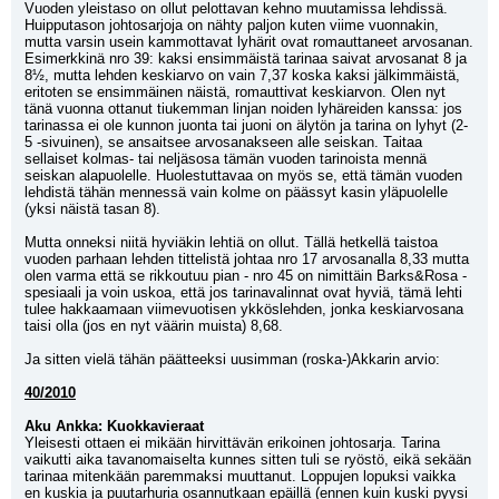
Vuoden yleistaso on ollut pelottavan kehno muutamissa lehdissä. 
Huipputason johtosarjoja on nähty paljon kuten viime vuonnakin, 
mutta varsin usein kammottavat lyhärit ovat romauttaneet arvosanan. 
Esimerkkinä nro 39: kaksi ensimmäistä tarinaa saivat arvosanat 8 ja 
8½, mutta lehden keskiarvo on vain 7,37 koska kaksi jälkimmäistä, 
eritoten se ensimmäinen näistä, romauttivat keskiarvon. Olen nyt 
tänä vuonna ottanut tiukemman linjan noiden lyhäreiden kanssa: jos 
tarinassa ei ole kunnon juonta tai juoni on älytön ja tarina on lyhyt (2-
5 -sivuinen), se ansaitsee arvosanakseen alle seiskan. Taitaa 
sellaiset kolmas- tai neljäsosa tämän vuoden tarinoista mennä 
seiskan alapuolelle. Huolestuttavaa on myös se, että tämän vuoden 
lehdistä tähän mennessä vain kolme on päässyt kasin yläpuolelle 
(yksi näistä tasan 8).
Mutta onneksi niitä hyviäkin lehtiä on ollut. Tällä hetkellä taistoa 
vuoden parhaan lehden tittelistä johtaa nro 17 arvosanalla 8,33 mutta 
olen varma että se rikkoutuu pian - nro 45 on nimittäin Barks&Rosa -
spesiaali ja voin uskoa, että jos tarinavalinnat ovat hyviä, tämä lehti 
tulee hakkaamaan viimevuotisen ykköslehden, jonka keskiarvosana 
taisi olla (jos en nyt väärin muista) 8,68.
Ja sitten vielä tähän päätteeksi uusimman (roska-)Akkarin arvio:
40/2010
Aku Ankka: Kuokkavieraat
Yleisesti ottaen ei mikään hirvittävän erikoinen johtosarja. Tarina 
vaikutti aika tavanomaiselta kunnes sitten tuli se ryöstö, eikä sekään 
tarinaa mitenkään paremmaksi muuttanut. Loppujen lopuksi vaikka 
en kuskia ja puutarhuria osannutkaan epäillä (ennen kuin kuski pyysi 