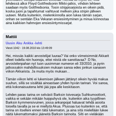
lehdessä alkoi Floyd Gottfredsonin Mikki-jatkis, vihdoin lehteen 
saadaan myös Gottfredsonia. Tosin strippisarjoista en oikein pidä, 
koska juoni ja tapahtumat vaihtuvat melkein joka stripin jälkeen 
uuteen. Mutta kuitenkin, mielenkiinnolla aion lukea tämän sarjan, 
onhan se sentään Eka Vekaran ensiesiintyminen ja minua kiinnostaa 
aina kaikkien hahmojen ensiesiintymissarjat.
Mattiii
Uusin Aku Ankka -lehti
Viesti 1042 - 19.08.2010 klo 13:49:09
Hei, missäs kaikki arvostelijat luuraa? Vai onko viimeisimmät Akkarit 
olleet todella niin huonoja, ettei niistä ole sanottavaa? :D No, 
arvostelenpahan nyt tuon uusimman numeron eli 33/2010, ja pyrin 
jatkossakin mahdollisuuksien mukaan sanoa edes jonkun sanasen 
viikon Akkarista. Ja muita myös mukaan...
Tämän viikon lehti ei lukemisen jälkeen jättänyt oikein hyvää makua 
suuhun, sillä se sisältää ainoastaan yhden hyvän tarinan. Voi sanoa, 
että kokonaisuutena lehti jää jopa alle keskitason.
Lehden paras tarina on selvästi Barksin toivesarja Suihkumoottorit, 
vaikka ei sekään mikään huippuhyvä ole, kuitenkin aika tyypillinen 
Barksin kymmensivuinen, jossa ankanpojat haluavat tehdä asioita 
toisella tavalla ja se ei miellytä Akua. Plussaa tuo kuitenkin se, että 
tarina on itselleni ennen tätä lukematon, ja aina sitä mielellään lukee 
näitä lukemattomaksi jääneitä Barksin tarinoita. Silti en vieläkään 