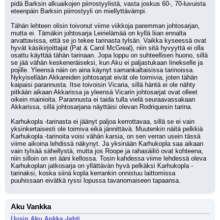
pidä Barksin alkuaikojen piirrostyylistä, vasta joskus 60-, 70-luvuista 
eteenpäin Barksin piirrostyyli on miellyttävämpi.
Tähän lehteen olisin toivonut viime viikkoja paremman johtosarjan, 
mutta ei. Tämäkin johtosarja Leirielämää on kyllä liian ennalta 
arvattavissa, että se jo tekee tarinasta tylsän. Vaikka kyseessä ovat 
hyvät käsikirjoittajat (Pat & Carol McGreal), niin sitä hyvyyttä ei olla 
osattu käyttää tähän tarinaan. Jopa loppu on suhteellisen huono, sillä 
se jää vähän keskeneräiseksi, kun Aku ei paljastukaan Iinekselle ja 
pojille. Yleensä näin on aina käynyt samankaltaisissa tarinoissa. 
Nykyisellään Akkareiden johtosarjat eivät ole toimivia, joten tähän 
kaipaisi parannusta. Itse toivoisin Vicaria, sillä häntä ei ole nähty 
pitkään aikaan Akkarissa ja yleensä Vicarin johtosarjat ovat olleet 
oikein mainioita. Parannusta ei taida tulla vielä seuraavassakaan 
Akkarissa, sillä johtosarjana näyttäisi olevan Rodriquesin tarina.
Karhukopla -tarinasta ei jäänyt paljoa kerrottavaa, sillä se ei vain 
yksinkertaisesti ole toimiva eikä jännittävä. Muutenkin näitä pelkkiä 
Karhukopla -tarinoita voisi vähän karsia, on sen verran usein tässä 
viime aikoina lehdissä näkynyt. Ja yksinään Karhukopla saa aikaan 
vain tylsää sähellystä, mutta jos Roope ja rahasäiliö ovat kohteena, 
niin silloin on eri ääni kellossa. Tosin kahdessa viime lehdessä oleva 
Karhukoplan jatkosarja on yllättävän hyvä pelkäksi Karhukopla -
tarinaksi, koska siinä kopla kerrankin onnistuu laittomissa 
puuhissaan eivätkä ryssi lopussa tavanomaiseen tapaansa.
Aku Vankka
Uusin Aku Ankka -lehti