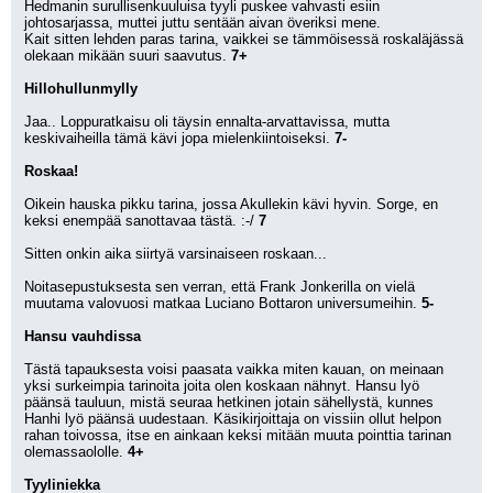
Hedmanin surullisenkuuluisa tyyli puskee vahvasti esiin 
johtosarjassa, muttei juttu sentään aivan överiksi mene. 
Kait sitten lehden paras tarina, vaikkei se tämmöisessä roskaläjässä 
olekaan mikään suuri saavutus. 
7+
Hillohullunmylly
Jaa.. Loppuratkaisu oli täysin ennalta-arvattavissa, mutta 
keskivaiheilla tämä kävi jopa mielenkiintoiseksi. 
7-
Roskaa!
Oikein hauska pikku tarina, jossa Akullekin kävi hyvin. Sorge, en 
keksi enempää sanottavaa tästä. :-/ 
7
Sitten onkin aika siirtyä varsinaiseen roskaan...
Noitasepustuksesta sen verran, että Frank Jonkerilla on vielä 
muutama valovuosi matkaa Luciano Bottaron universumeihin. 
5-
Hansu vauhdissa
Tästä tapauksesta voisi paasata vaikka miten kauan, on meinaan 
yksi surkeimpia tarinoita joita olen koskaan nähnyt. Hansu lyö 
päänsä tauluun, mistä seuraa hetkinen jotain sähellystä, kunnes 
Hanhi lyö päänsä uudestaan. Käsikirjoittaja on vissiin ollut helpon 
rahan toivossa, itse en ainkaan keksi mitään muuta pointtia tarinan 
olemassaololle. 
4+
Tyyliniekka