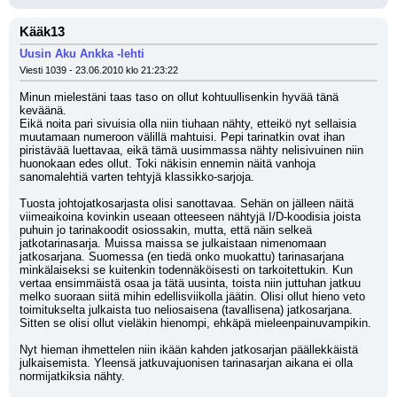
Kääk13
Uusin Aku Ankka -lehti
Viesti 1039 - 23.06.2010 klo 21:23:22
Minun mielestäni taas taso on ollut kohtuullisenkin hyvää tänä 
keväänä.
Eikä noita pari sivuisia olla niin tiuhaan nähty, etteikö nyt sellaisia 
muutamaan numeroon välillä mahtuisi. Pepi tarinatkin ovat ihan 
piristävää luettavaa, eikä tämä uusimmassa nähty nelisivuinen niin 
huonokaan edes ollut. Toki näkisin ennemin näitä vanhoja 
sanomalehtiä varten tehtyjä klassikko-sarjoja.
Tuosta johtojatkosarjasta olisi sanottavaa. Sehän on jälleen näitä 
viimeaikoina kovinkin useaan otteeseen nähtyjä I/D-koodisia joista 
puhuin jo tarinakoodit osiossakin, mutta, että näin selkeä 
jatkotarinasarja. Muissa maissa se julkaistaan nimenomaan 
jatkosarjana. Suomessa (en tiedä onko muokattu) tarinasarjana 
minkälaiseksi se kuitenkin todennäköisesti on tarkoitettukin. Kun 
vertaa ensimmäistä osaa ja tätä uusinta, toista niin juttuhan jatkuu 
melko suoraan siitä mihin edellisviikolla jäätin. Olisi ollut hieno veto 
toimitukselta julkaista tuo neliosaisena (tavallisena) jatkosarjana. 
Sitten se olisi ollut vieläkin hienompi, ehkäpä mieleenpainuvampikin.
Nyt hieman ihmettelen niin ikään kahden jatkosarjan päällekkäistä 
julkaisemista. Yleensä jatkuvajuonisen tarinasarjan aikana ei olla 
normijatkiksia nähty.