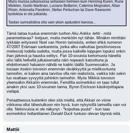
Myös muissa julkaisuissa sellaisien helmien kuin Henning Kuren, Rune 
Meiklen, Guido Martinan, Luciano Bottaron, Caterina Mognaton, Allan 
Riisin, Antonella Pandinin, Stefan Pertuchan tai Dave Rawsonin 
tuotoksia ei ole julkaistu.
Taidan surrealistina olla vain yksin ajatusteni kanssa...
Tämä taitaa kuulua enemmän tuohon 
Aku Ankka -lehti - mitä 
parannettavaa? 
-ketjuun, mutta menköön nyt tähän. Minäkin nimittäin 
tykkään erityisesti Noel van Hornin tarinoista, eniten ehkä numeron 
47/2007 Erämaan sankareista, jonka alku vaikuttaa (positiivisessa 
mielessä) todella oudolta, mutta jossa kaikelle loppujen lopuksi onkin 
ihan järkevä ja hauska selitys. Pari 10-sivuista kertomusta häneltä 
olisi tällä hetkellä julkaisematta näin nopeasti katsottuna ja 
ehdottomasti haluaisin nähdä ne kaikki täällä Suomessakin. Ja 
tosiaan itsekin toivoisin enemmän räväkkyyttä ja mielikuvitusta 
tarinoihin, ei kaiken aina tarvitse olla niin realistista, vaikka toki sekin 
luo osaltaan syvyyttä joihinkin tarinoihin. Myös Mikkiä toivoisin 
yleensäkin Akkariin enemmän, Feriolilta esimerkiksi on taas tullut 
ainakin yksi uusi 10-sivuinen tarina, Byron Erickson käsikirjoittajana 
vieläpä.
Periaatteessa kuitenkin olen sitä mieltä, että Akkari on viime 
viikkoina ollut lähestulkoon niin hyvä, kuin nykyisillä tarinoilla vain voi 
olla. Nelisivuisia ei ole näkynyt - *koputtaa puuta* - kun taas 
esimerkiksi hollantilainen 
Donald Duck
 tuntuisi olevan täynnä niitä.
Mattiii