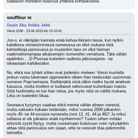
saataisiin montakin lisäsivua yhdestä kohtauksesta.
souffleur m
Uusin Aku Ankka -lehti
Viesti 1038 - 23.06.2010 klo 15:10:41
Joo-o, ei näköjään kannata enää kehua Akkarin tasoa, kun nytkin 
kahdessa viimeisimmässä numerossa on ollut mukana niitä 
kehnohkoja parisivuisia ja muutenkin taso on ollut hieman 
vaatimattomampaa aikaisempiin numeroihin verrattuna. Tätä vähän 
epäilinkin... ;D Plussaa kuitenkin uudesta jatkosarjasta - tai 
oikeastaan kahdestakin.
No, ehkä nuo lyhärit sitten ovat joidenkin mieleen. Voisin kuvitella 
jonkun vasta lukemaan oppineenkin olleen ihan mielissään uusimman 
numeron Pepi-tarinasta. Kieltämättä siinä olikin melko hyvät ainekset 
kasassa, mutta itselleni ei tuollaiset nelisivuiset kuitenkaan maistu. 
Siitä huolimatta on kai ihan reilua, jos myös niitä on välillä mukana. 
Liika on kuitenkin liikaa.
Seuraava kysymys saattaa ehkä mennä vähän aiheen vierestä, 
mutta sattuuko kukaan tietämään, miksi vuonna 2008 julkaistiin 
myös 40- tai 44-sivuisia numeroita (nrot 12, 41, 44 ja 46)? Ja miksi 
sellaisia ei ole julkaistu enää myöhemmin? Tuskin siihen mitään 
erityistä syytä löytyy, mutta muutamaan lisäsivuun voisi nykyäänkin 
ahtaa niitä parisivuisia sen sijaan, että ne veisivät tilaa pidemmiltä 
tarinoilta...