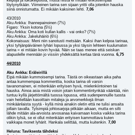
kelpoja ja lukukelpoisia, mutta niistä ei mitään erikoisempaa 
löytynytkään. Viimeinen tarina sen sijaan yritti olla jotenkin hauska 
siinä onnistumatta. Ei mikään kaksinen lehti. 
7,06
43/2010
Aku Ankka: Ihannepainoinen (7½)
Figaro: Yksin kotona (5½)
Aku Ankka: Oma koti kullan kallis - vai onko? (7½)
Aku Ankka: Jakeluhäiriö (6½)
Kokonaisuus: Meni niin sanotusti metsään. Kaksi ihan kelpoa tarinaa, 
yksi tyhjänpäiväinen lyhäri lopussa ja yksi täysin lehteen kuulumaton 
tarina = ei mitään kovin hyvää. Näin se taas menee että seiskan 
alapuolelle mennään jo vissiin yhdeksättä kertaa tänä vuonna. 
6,75
44/2010
Aku Ankka: Eräleirillä
Eipä mikään kummoisempi tarina. Tästä on oikeastaan aika paha 
antaa kummempaa kommenttia, koska tarina oli varsin 
tavanomainen, ei mitenkään erityisen hyvä, mielenkiintoinen tai 
hauska. Ainoa asia mistä voisin jotain kommentintynkää vääntää, niin 
tuntuu kyllä järjettömältä tuossa lopussa, että sudenpennuille tuosta 
vain heitellään kasoittain mitaleja ja arvomerkkejä ilman 
minkäänlaista syytä - kyllä minä ainakin oletin että ne tulisi ansaita 
jollain tavalla. Tylsimpiä johtosarjoja pitkään aikaan, mutta en silti 
lähde mitään ala-arvoista arvosanaa kaivamaan koska vaikka tarina 
olikin tylsä, se ei ollut mitenkään erityisen kammottava kuten 
vaikkapa monet lyhärit. Hankala selittää, mutta kuitenkin. 
7,00
Heluna: Taviksesta tähdeksi