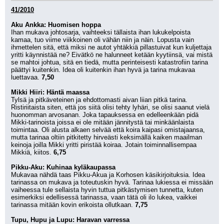
41/2010
Aku Ankka: Huomisen hoppa
Ihan mukava johtosarja, vaihteeksi tällaista ihan lukukelpoista 
kamaa, tuo viime viikkoinen oli vähän niin ja näin. Lopusta vain 
ihmettelen sitä, että miksi ne autot yhtäkkiä pillastuivat kun kuljettaja 
yritti käynnistää ne? Eivätkö ne halunneet ketään kyytiinsä, vai mistä 
se mahtoi johtua, sitä en tiedä, mutta perinteisesti katastrofiin tarina 
päättyi kuitenkin. Idea oli kuitenkin ihan hyvä ja tarina mukavaa 
luettavaa. 
7,50
Mikki Hiiri: Häntä maassa
Tylsä ja pitkäveteinen ja ehdottomasti aivan liian pitkä tarina. 
Ristiriitaista siten, että jos siitä olisi tehty lyhäri, se olisi saanut vielä 
huonomman arvosanan. Joka tapauksessa en edelleenkään pidä 
Mikki-tarinoista joissa ei ole mitään jännitystä tai minkäänlaista 
toimintaa. Oli alusta alkaen selvää että koira kaipasi omistajaansa, 
mutta tarinaa oltiin pitkitetty hirveästi keksimällä kaiken maailman 
keinoja joilla Mikki yritti piristää koiraa. Jotain toiminnallisempaa 
Mikkiä, kiitos. 
6,75
Pikku-Aku: Kuhinaa kyläkaupassa
Mukavaa nähdä taas Pikku-Akua ja Korhosen käsikirjoituksia. Idea 
tarinassa on mukava ja toteutuskin hyvä. Tarinaa lukiessa ei missään 
vaiheessa tule sellaista hyvin tuttua pitkästymisen tunnetta, kuten 
esimerkiksi edellisessä tarinassa, vaan tätä oli ilo lukea, vaikkei 
tarinassa mitään kovin erikoista ollutkaan. 
7,75
Tupu, Hupu ja Lupu: Haravan varressa