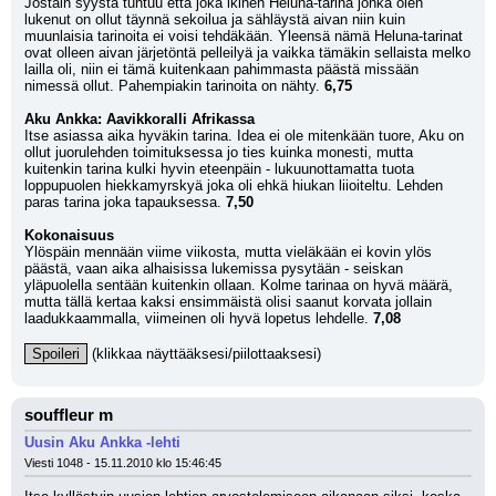
Jostain syystä tuntuu että joka ikinen Heluna-tarina jonka olen 
lukenut on ollut täynnä sekoilua ja sähläystä aivan niin kuin 
muunlaisia tarinoita ei voisi tehdäkään. Yleensä nämä Heluna-tarinat 
ovat olleen aivan järjetöntä pelleilyä ja vaikka tämäkin sellaista melko 
lailla oli, niin ei tämä kuitenkaan pahimmasta päästä missään 
nimessä ollut. Pahempiakin tarinoita on nähty. 
6,75
Aku Ankka: Aavikkoralli Afrikassa
Itse asiassa aika hyväkin tarina. Idea ei ole mitenkään tuore, Aku on 
ollut juorulehden toimituksessa jo ties kuinka monesti, mutta 
kuitenkin tarina kulki hyvin eteenpäin - lukuunottamatta tuota 
loppupuolen hiekkamyrskyä joka oli ehkä hiukan liioiteltu. Lehden 
paras tarina joka tapauksessa. 
7,50
Kokonaisuus
Ylöspäin mennään viime viikosta, mutta vieläkään ei kovin ylös 
päästä, vaan aika alhaisissa lukemissa pysytään - seiskan 
yläpuolella sentään kuitenkin ollaan. Kolme tarinaa on hyvä määrä, 
mutta tällä kertaa kaksi ensimmäistä olisi saanut korvata jollain 
laadukkaammalla, viimeinen oli hyvä lopetus lehdelle. 
7,08
Spoileri
 (klikkaa näyttääksesi/piilottaaksesi)
souffleur m
Uusin Aku Ankka -lehti
Viesti 1048 - 15.11.2010 klo 15:46:45