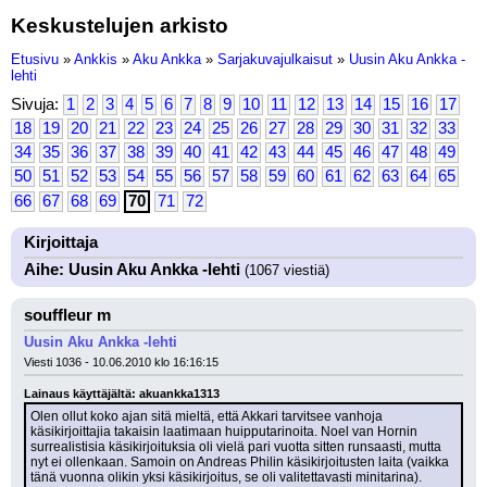
Keskustelujen arkisto
Etusivu
»
Ankkis
»
Aku Ankka
»
Sarjakuvajulkaisut
»
Uusin Aku Ankka -
lehti
Sivuja:
1
2
3
4
5
6
7
8
9
10
11
12
13
14
15
16
17
18
19
20
21
22
23
24
25
26
27
28
29
30
31
32
33
34
35
36
37
38
39
40
41
42
43
44
45
46
47
48
49
50
51
52
53
54
55
56
57
58
59
60
61
62
63
64
65
66
67
68
69
70
71
72
Kirjoittaja
Aihe: Uusin Aku Ankka -lehti
(1067 viestiä)
souffleur m
Uusin Aku Ankka -lehti
Viesti 1036 - 10.06.2010 klo 16:16:15
Lainaus käyttäjältä: akuankka1313
Olen ollut koko ajan sitä mieltä, että Akkari tarvitsee vanhoja 
käsikirjoittajia takaisin laatimaan huipputarinoita. Noel van Hornin 
surrealistisia käsikirjoituksia oli vielä pari vuotta sitten runsaasti, mutta 
nyt ei ollenkaan. Samoin on Andreas Philin käsikirjoitusten laita (vaikka 
tänä vuonna olikin yksi käsikirjoitus, se oli valitettavasti minitarina).