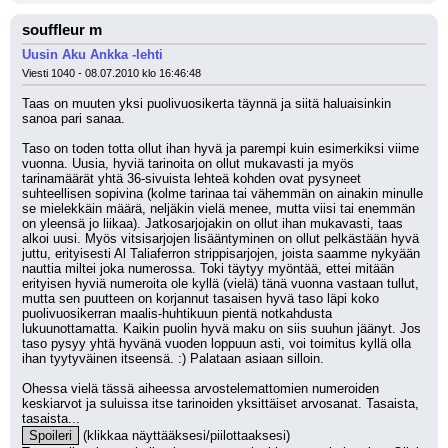
souffleur m
Uusin Aku Ankka -lehti
Viesti 1040 - 08.07.2010 klo 16:46:48
Taas on muuten yksi puolivuosikerta täynnä ja siitä haluaisinkin 
sanoa pari sanaa. 
Taso on toden totta ollut ihan hyvä ja parempi kuin esimerkiksi viime 
vuonna. Uusia, hyviä tarinoita on ollut mukavasti ja myös 
tarinamäärät yhtä 36-sivuista lehteä kohden ovat pysyneet 
suhteellisen sopivina (kolme tarinaa tai vähemmän on ainakin minulle 
se mielekkäin määrä, neljäkin vielä menee, mutta viisi tai enemmän 
on yleensä jo liikaa). Jatkosarjojakin on ollut ihan mukavasti, taas 
alkoi uusi. Myös vitsisarjojen lisääntyminen on ollut pelkästään hyvä 
juttu, erityisesti Al Taliaferron strippisarjojen, joista saamme nykyään 
nauttia miltei joka numerossa. Toki täytyy myöntää, ettei mitään 
erityisen hyviä numeroita ole kyllä (vielä) tänä vuonna vastaan tullut, 
mutta sen puutteen on korjannut tasaisen hyvä taso läpi koko 
puolivuosikerran maalis-huhtikuun pientä notkahdusta 
lukuunottamatta. Kaikin puolin hyvä maku on siis suuhun jäänyt. Jos 
taso pysyy yhtä hyvänä vuoden loppuun asti, voi toimitus kyllä olla 
ihan tyytyväinen itseensä. :) Palataan asiaan silloin.
Ohessa vielä tässä aiheessa arvostelemattomien numeroiden 
keskiarvot ja suluissa itse tarinoiden yksittäiset arvosanat. Tasaista, 
tasaista...
Spoileri
 (klikkaa näyttääksesi/piilottaaksesi)