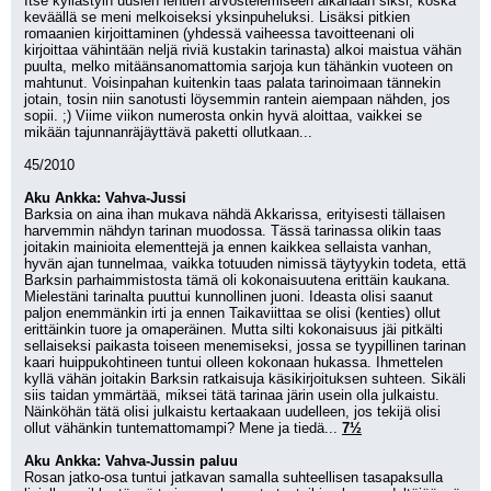
Itse kyllästyin uusien lehtien arvostelemiseen aikanaan siksi, koska 
keväällä se meni melkoiseksi yksinpuheluksi. Lisäksi pitkien 
romaanien kirjoittaminen (yhdessä vaiheessa tavoitteenani oli 
kirjoittaa vähintään neljä riviä kustakin tarinasta) alkoi maistua vähän 
puulta, melko mitäänsanomattomia sarjoja kun tähänkin vuoteen on 
mahtunut. Voisinpahan kuitenkin taas palata tarinoimaan tännekin 
jotain, tosin niin sanotusti löysemmin rantein aiempaan nähden, jos 
sopii. ;) Viime viikon numerosta onkin hyvä aloittaa, vaikkei se 
mikään tajunnanräjäyttävä paketti ollutkaan...
45/2010
Aku Ankka: Vahva-Jussi
Barksia on aina ihan mukava nähdä Akkarissa, erityisesti tällaisen 
harvemmin nähdyn tarinan muodossa. Tässä tarinassa olikin taas 
joitakin mainioita elementtejä ja ennen kaikkea sellaista vanhan, 
hyvän ajan tunnelmaa, vaikka totuuden nimissä täytyykin todeta, että 
Barksin parhaimmistosta tämä oli kokonaisuutena erittäin kaukana. 
Mielestäni tarinalta puuttui kunnollinen juoni. Ideasta olisi saanut 
paljon enemmänkin irti ja ennen Taikaviittaa se olisi (kenties) ollut 
erittäinkin tuore ja omaperäinen. Mutta silti kokonaisuus jäi pitkälti 
sellaiseksi paikasta toiseen menemiseksi, jossa se tyypillinen tarinan 
kaari huippukohtineen tuntui olleen kokonaan hukassa. Ihmettelen 
kyllä vähän joitakin Barksin ratkaisuja käsikirjoituksen suhteen. Sikäli 
siis taidan ymmärtää, miksei tätä tarinaa järin usein olla julkaistu. 
Näinköhän tätä olisi julkaistu kertaakaan uudelleen, jos tekijä olisi 
ollut vähänkin tuntemattomampi? Mene ja tiedä... 
7½
Aku Ankka: Vahva-Jussin paluu
Rosan jatko-osa tuntui jatkavan samalla suhteellisen tasapaksulla 