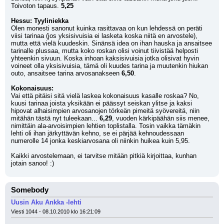
Toivoton tapaus. 
5,25
Hessu: Tyyliniekka
Olen monesti sanonut kuinka rasittavaa on kun lehdessä on peräti 
viisi tarinaa (jos yksisivuisia ei lasketa koska niitä en arvostele), 
mutta että vielä kuudeskin. Sinänsä idea on ihan hauska ja ansaitsee 
tarinalle plussaa, mutta koko roskan olisi voinut tiivistää helposti 
yhteenkin sivuun. Koska inhoan kaksisivuisia jotka olisivat hyvin 
voineet olla yksisivuisia, tämä oli kuudes tarina ja muutenkin hiukan 
outo, ansaitsee tarina arvosanakseen 
6,50
.
Kokonaisuus:
Vai että pitäisi sitä vielä laskea kokonaisuus kasalle roskaa? No, 
kuusi tarinaa joista yksikään ei päässyt seiskan ylitse ja kaksi 
hipovat alhaisimpien arvosanojen törkeän pimeitä syövereitä, niin 
mitähän tästä nyt tuleekaan... 
6,29
, vuoden kärkipäähän siis menee, 
nimittäin ala-arvoisimpien lehtien toplistalla. Tosin vaikka tämäkin 
lehti oli ihan järkyttävän kehno, se ei pärjää kehnoudessaan 
numerolle 14 jonka keskiarvosana oli niinkin huikea kuin 5,95.
Kaikki arvostelemaan, ei tarvitse mitään pitkiä kirjoittaa, kunhan 
jotain sanoo! :)
Somebody
Uusin Aku Ankka -lehti
Viesti 1044 - 08.10.2010 klo 16:21:09