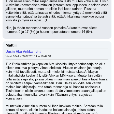
Tuon neliosaisen mitalisarjan arvosana laski muuten koko ajan. Olisin 
kuvitellut kaavamaisen mitalien jahtaamisen loppuneen jo toisen osan 
jälkeen, mutta sitä samaa se olikin läpi koko tarinan. Plussaa 
kuitenkin siitä, että tarinassa oli edes hieman yritystä (merkkinä siitä 
esimerkiksi pituus) ja tietysti siitä, että Ankkalinnan joukkue putosi 
kisoista jo hyvissä ajoin... ;D 
Niin, ja tähän mennessä vuoden parhaita Akkareita ovat olleet 
numerot 9 ja 17 (
8+
) ja huonoin puolestaan numero 14 (
6+
).
Mattiii
Uusin Aku Ankka -lehti
Viesti 1041 - 09.07.2010 klo 10:47:34
Tuo Etelä-Afrikan jalkapallon MM-kisoihin liittyvä tarinasarja on ollut 
oikein mukava piristys viime lehdissä. Hiukan erilainen jatkosarja 
kuin mitä tavallisesti, mutta oli mielenkiintoista lukea Ankkojen 
mitalijahdista keskellä Etelä- Afrikan MM-kisoja. Muutenkin pidän 
tällaisista sarjoista, joissa oikean maailman ajankohtaisia tapahtumia 
on sijoitettu sarjakuvamaailmaan. Paul Halas on kyllä sen verran 
mainio käsikirjoittaja, että tämä tarinasarja oli häneltä onnistunut. 
Tosin itsekin olisin toivonut edes tähän viimeiseen osaan jalkapallon 
peluuta ihan kunnolla, aivan kuin Ylävirran yritys -sarjoissa 
konsanaan. 
Muutenkin viimeisin numero oli ihan luokkaa mainio. Sentään tällä 
kertaa oli saatu oikein laadukas hollantilaissarja, joista pidän 
yleensäkin, siksipä tilaankin Ekstraa. Hienoa oli myös se, että 