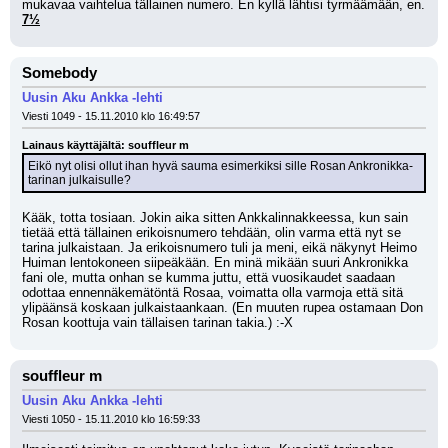
mukavaa vaihtelua tällainen numero. En kyllä lähtisi tyrmäämään, en. 
7½
Somebody
Uusin Aku Ankka -lehti
Viesti 1049 - 15.11.2010 klo 16:49:57
Lainaus käyttäjältä: souffleur m
Eikö nyt olisi ollut ihan hyvä sauma esimerkiksi sille Rosan Ankronikka-
tarinan julkaisulle?
Kääk, totta tosiaan. Jokin aika sitten Ankkalinnakkeessa, kun sain 
tietää että tällainen erikoisnumero tehdään, olin varma että nyt se 
tarina julkaistaan. Ja erikoisnumero tuli ja meni, eikä näkynyt Heimo 
Huiman lentokoneen siipeäkään. En minä mikään suuri Ankronikka 
fani ole, mutta onhan se kumma juttu, että vuosikaudet saadaan 
odottaa ennennäkemätöntä Rosaa, voimatta olla varmoja että sitä 
ylipäänsä koskaan julkaistaankaan. (En muuten rupea ostamaan Don 
Rosan koottuja vain tällaisen tarinan takia.) :-X
souffleur m
Uusin Aku Ankka -lehti
Viesti 1050 - 15.11.2010 klo 16:59:33