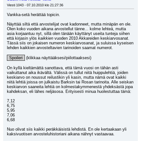
Viesti 1043 - 07.10.2010 klo 21:27:36
Vankka-setä herättää topicin.
Näyttää siltä että arvostelijat ovat kadonneet, mutta minäpän en ole. 
Olen koko vuoden aikana arvostellut tänne... kolme lehteä, mutta 
asia korjaantuu nyt, sillä olen tänään käyttänyt useita tunteja siihen 
että kirjasin ylös 
kaikkien
 vuoden 2010 Akkareiden keskiarvosanat. 
Tässä siis on jokaisen numeron keskiarvosanat, ja suluissa kyseisen 
lehden kaikkien arvosteltavien tarinoiden saamat numerot.
Spoileri
 (klikkaa näyttääksesi/piilottaaksesi)
On kyllä kieltämättä sanottava, että tämä vuosi on tähän asti 
vaikuttanut aika ikävältä. Välissä on tullut niitä huippulehtiä, joiden 
keskiarvo on noussut reilustikin yli kasin, mutta nämä ovat kaikki 
niitä lehtiä joissa on julkaistu Barksin tai Rosan tarinoita. Alle seiskan 
keskiarvon saaneita lehtiä on kolmestakymmenestä yhdeksästä jopa 
kahdeksan, eli lähes neljäsosa. Erityisesti minua huolestuttaa tämä:
7,12
6,75
5,95
7,06
6,68
Nuo olivat siis kaikki peräkkäisistä lehdistä. En ole kertaakaan yli 
kaksivuotisen arvosteluhistoriani aikana nähnyt vastaavaa.