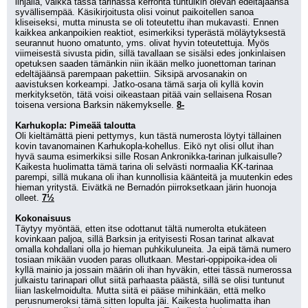
linjalla, vaikka tässä tarinassa kerronta tuntuikin olevan edeltäjäänsä 
syvällisempää. Käsikirjoitusta olisi voinut paikoitellen sanoa 
kliseiseksi, mutta minusta se oli toteutettu ihan mukavasti. Ennen 
kaikkea ankanpoikien reaktiot, esimerkiksi typerästä möläytyksestä 
seurannut huono omatunto, yms. olivat hyvin toteutettuja. Myös 
viimeisestä sivusta pidin, sillä tavallaan se sisälsi edes jonkinlaisen 
opetuksen saaden tämänkin niin ikään melko juonettoman tarinan 
edeltäjäänsä parempaan pakettiin. Siksipä arvosanakin on 
aavistuksen korkeampi. Jatko-osana tämä sarja oli kyllä kovin 
merkityksetön, tätä voisi oikeastaan pitää vain sellaisena Rosan 
toisena versiona Barksin näkemykselle. 
8-
Karhukopla: Pimeää taloutta
Oli kieltämättä pieni pettymys, kun tästä numerosta löytyi tällainen 
kovin tavanomainen Karhukopla-kohellus. Eikö nyt olisi ollut ihan 
hyvä sauma esimerkiksi sille Rosan Ankronikka-tarinan julkaisulle? 
Kaikesta huolimatta tämä tarina oli selvästi normaalia KK-tarinaa 
parempi, sillä mukana oli ihan kunnollisia käänteitä ja muutenkin edes 
hieman yritystä. Eivätkä ne Bernadón piirroksetkaan järin huonoja 
olleet. 
7½
Kokonaisuus
Täytyy myöntää, etten itse odottanut tältä numerolta etukäteen 
kovinkaan paljoa, sillä Barksin ja erityisesti Rosan tarinat alkavat 
omalla kohdallani olla jo hieman puhkikuluneita. Ja eipä tämä numero 
tosiaan mikään vuoden paras ollutkaan. Mestari-oppipoika-idea oli 
kyllä mainio ja jossain määrin oli ihan hyväkin, ettei tässä numerossa 
julkaistu tarinapari ollut siitä parhaasta päästä, sillä se olisi tuntunut 
liian laskelmoidulta. Mutta siitä ei pääse mihinkään, että melko 
perusnumeroksi tämä sitten lopulta jäi. Kaikesta huolimatta ihan 