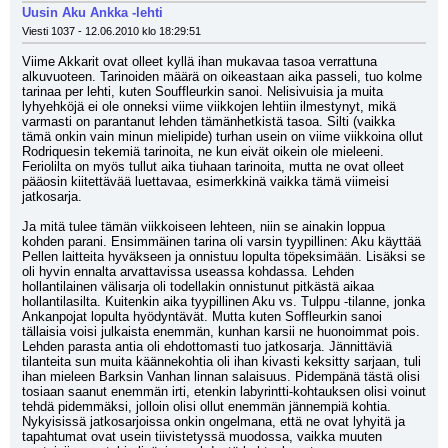
Uusin Aku Ankka -lehti
Viesti 1037 - 12.06.2010 klo 18:29:51
Viime Akkarit ovat olleet kyllä ihan mukavaa tasoa verrattuna 
alkuvuoteen. Tarinoiden määrä on oikeastaan aika passeli, tuo kolme 
tarinaa per lehti, kuten Souffleurkin sanoi. Nelisivuisia ja muita 
lyhyehköjä ei ole onneksi viime viikkojen lehtiin ilmestynyt, mikä 
varmasti on parantanut lehden tämänhetkistä tasoa. Silti (vaikka 
tämä onkin vain minun mielipide) turhan usein on viime viikkoina ollut 
Rodriquesin tekemiä tarinoita, ne kun eivät oikein ole mieleeni. 
Feriolilta on myös tullut aika tiuhaan tarinoita, mutta ne ovat olleet 
pääosin kiitettävää luettavaa, esimerkkinä vaikka tämä viimeisi 
jatkosarja.
Ja mitä tulee tämän viikkoiseen lehteen, niin se ainakin loppua 
kohden parani. Ensimmäinen tarina oli varsin tyypillinen: Aku käyttää 
Pellen laitteita hyväkseen ja onnistuu lopulta töpeksimään. Lisäksi se 
oli hyvin ennalta arvattavissa useassa kohdassa. Lehden 
hollantilainen välisarja oli todellakin onnistunut pitkästä aikaa 
hollantilasilta. Kuitenkin aika tyypillinen Aku vs. Tulppu -tilanne, jonka 
Ankanpojat lopulta hyödyntävät. Mutta kuten Soffleurkin sanoi 
tällaisia voisi julkaista enemmän, kunhan karsii ne huonoimmat pois. 
Lehden parasta antia oli ehdottomasti tuo jatkosarja. Jännittäviä 
tilanteita sun muita käännekohtia oli ihan kivasti keksitty sarjaan, tuli 
ihan mieleen Barksin Vanhan linnan salaisuus. Pidempänä tästä olisi 
tosiaan saanut enemmän irti, etenkin labyrintti-kohtauksen olisi voinut 
tehdä pidemmäksi, jolloin olisi ollut enemmän jännempiä kohtia. 
Nykyisissä jatkosarjoissa onkin ongelmana, että ne ovat lyhyitä ja 
tapahtumat ovat usein tiivistetyssä muodossa, vaikka muuten 