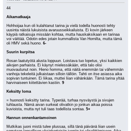
44
Aikamatkaaja
Hohhoijaa kun oli kulahtanut tarina ja vielä todella huonosti tehty 
uusinta näistä lukuisista avaruusseikkailuista. Ei kovin järkeen 
käypiä ratkaisuja missään kohtaa, mutta hauskaksikaan en tarinaa 
voi väittää. Odotin edes jotain kummallista Van Hornilta, mutta tämä 
oli HMV sekä huono. 
6-
Suurin kurpitsa
Rosan laatutyötä alusta loppuun. Loistava tuo lopetus, yksi kaikkien 
aikojen parhaista. Ei käynyt mielessäkään, että talo olisi 
muovautunut noin. Hieno homma, että näitä enemmän tai vähemmän 
vanhoja tekeleitä julkaistaan silloin tällöin. Tahti on itse asiassa aika 
sopivan tuntuinen. Ei liikaa, muttei liian vähänkään. Tämä tarina yltää 
harvinaiseen kiitettävien kastiin. 
9
Keksitty loma
= huonosti keksitty tarina. Typerää, turhaa nysväystä ja sivujen 
tuhlausta. Nämä aivan surkeat olivatkin jo jonkun aikaa poissa 
kuvioista, mutta nyt tuli taas todellista sontaa. 
5+
Hannun onnenkantamoinen
Mutkikas juoni mistä tulee plussaa, sillä tänä päivänä liian usein 
sorrutaan lapsellisen yksinkertaisiin juoniin tai yliselittämiseen. Aika 