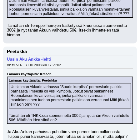
Uusimman Akkarin tarinassa "Suurin kurpitsa" pormestarin palkkio 
parhaasta ilmeestä oli viisi kymppiä. Jotkut olivat palkanneet 
Roomalaisen kuvanveistajän, jonka palkka on varmaan moninkertainen 
tuohon pormestarin palkintoon verrattuna! Mitä järkeä siinäkin on?! ???
Tämähän oli Temppeliherrojen kätketyssä kruunussa suomennettu 
300€ ja nyt tähän Akuun vaihdettu 50€. Itsekin ihmettelen tätä 
hieman.
Peetukka
Uusin Aku Ankka -lehti
Viesti 514 - 30.10.2008 klo 17:29:02
Lainaus käyttäjältä: Kreach
Lainaus käyttäjältä: Peetukka
Uusimman Akkarin tarinassa "Suurin kurpitsa" pormestarin palkkio 
parhaasta ilmeestä oli viisi kymppiä. Jotkut olivat palkanneet 
Roomalaisen kuvanveistajän, jonka palkka on varmaan 
moninkertainen tuohon pormestarin palkintoon verrattuna! Mitä järkeä 
siinäkin on?! ???
Tämähän oli THKK:ssa suomennettu 300€ ja nyt tähän Akuun vaihdettu 
50€. Mikähän idea siinä on?
Ja Aku Ankan parhaissa puhuttiin vain pormestarin palkinnosta. 
Tulppu puhui kahisevasta, joten rahaa se ainakin oli, mutta paljon?