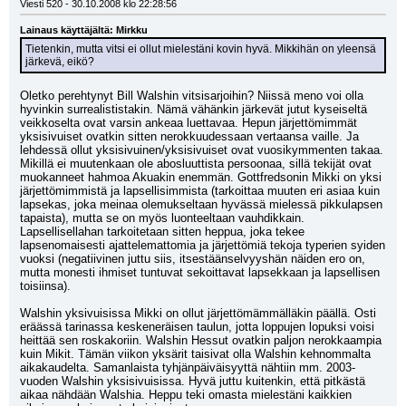
Viesti 520 - 30.10.2008 klo 22:28:56
Lainaus käyttäjältä: Mirkku
Tietenkin, mutta vitsi ei ollut mielestäni kovin hyvä. Mikkihän on yleensä 
järkevä, eikö?
Oletko perehtynyt Bill Walshin vitsisarjoihin? Niissä meno voi olla 
hyvinkin surrealististakin. Nämä vähänkin järkevät jutut kyseiseltä 
veikkoselta ovat varsin ankeaa luettavaa. Hepun järjettömimmät 
yksisivuiset ovatkin sitten nerokkuudessaan vertaansa vaille. Ja 
lehdessä ollut yksisivuinen/yksisivuiset ovat vuosikymmenten takaa. 
Mikillä ei muutenkaan ole abosluuttista persoonaa, sillä tekijät ovat 
muokanneet hahmoa Akuakin enemmän. Gottfredsonin Mikki on yksi 
järjettömimmistä ja lapsellisimmista (tarkoittaa muuten eri asiaa kuin 
lapsekas, joka meinaa olemukseltaan hyvässä mielessä pikkulapsen 
tapaista), mutta se on myös luonteeltaan vauhdikkain. 
Lapsellisellahan tarkoitetaan sitten heppua, joka tekee 
lapsenomaisesti ajattelemattomia ja järjettömiä tekoja typerien syiden 
vuoksi (negatiivinen juttu siis, itsestäänselvyyshän näiden ero on, 
mutta monesti ihmiset tuntuvat sekoittavat lapsekkaan ja lapsellisen 
toisiinsa).
Walshin yksivuisissa Mikki on ollut järjettömämmälläkin päällä. Osti 
eräässä tarinassa keskeneräisen taulun, jotta loppujen lopuksi voisi 
heittää sen roskakoriin. Walshin Hessut ovatkin paljon nerokkaampia 
kuin Mikit. Tämän viikon yksärit taisivat olla Walshin kehnommalta 
aikakaudelta. Samanlaista tyhjänpäiväisyyttä nähtiin mm. 2003-
vuoden Walshin yksisivuisissa. Hyvä juttu kuitenkin, että pitkästä 
aikaa nähdään Walshia. Heppu teki omasta mielestäni kaikkien 