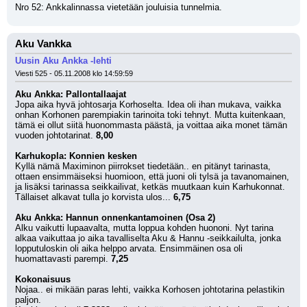
Nro 52: Ankkalinnassa vietetään jouluisia tunnelmia.
Aku Vankka
Uusin Aku Ankka -lehti
Viesti 525 - 05.11.2008 klo 14:59:59
Aku Ankka: Pallontallaajat
Jopa aika hyvä johtosarja Korhoselta. Idea oli ihan mukava, vaikka 
onhan Korhonen parempiakin tarinoita toki tehnyt. Mutta kuitenkaan, 
tämä ei ollut siitä huonommasta päästä, ja voittaa aika monet tämän 
vuoden johtotarinat. 
8,00
Karhukopla: Konnien kesken
Kyllä nämä Maximinon piirrokset tiedetään.. en pitänyt tarinasta, 
ottaen ensimmäiseksi huomioon, että juoni oli tylsä ja tavanomainen, 
ja lisäksi tarinassa seikkailivat, ketkäs muutkaan kuin Karhukonnat. 
Tällaiset alkavat tulla jo korvista ulos... 
6,75
Aku Ankka: Hannun onnenkantamoinen (Osa 2)
Alku vaikutti lupaavalta, mutta loppua kohden huononi. Nyt tarina 
alkaa vaikuttaa jo aika tavalliselta Aku & Hannu -seikkailulta, jonka 
lopputuloskin oli aika helppo arvata. Ensimmäinen osa oli 
huomattavasti parempi. 
7,25
Kokonaisuus
Nojaa.. ei mikään paras lehti, vaikka Korhosen johtotarina pelastikin 
paljon.