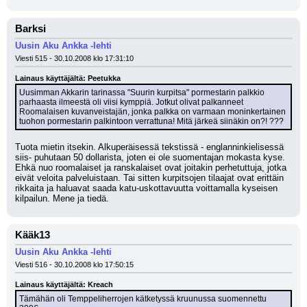
Barksi
Uusin Aku Ankka -lehti
Viesti 515 - 30.10.2008 klo 17:31:10
Lainaus käyttäjältä: Peetukka
Uusimman Akkarin tarinassa "Suurin kurpitsa" pormestarin palkkio 
parhaasta ilmeestä oli viisi kymppiä. Jotkut olivat palkanneet 
Roomalaisen kuvanveistajän, jonka palkka on varmaan moninkertainen 
tuohon pormestarin palkintoon verrattuna! Mitä järkeä siinäkin on?! ???
Tuota mietin itsekin. Alkuperäisessä tekstissä - englanninkielisessä 
siis- puhutaan 50 dollarista, joten ei ole suomentajan mokasta kyse. 
Ehkä nuo roomalaiset ja ranskalaiset ovat joitakin perhetuttuja, jotka 
eivät veloita palveluistaan. Tai sitten kurpitsojen tilaajat ovat erittäin 
rikkaita ja haluavat saada katu-uskottavuutta voittamalla kyseisen 
kilpailun. Mene ja tiedä.
Kääk13
Uusin Aku Ankka -lehti
Viesti 516 - 30.10.2008 klo 17:50:15
Lainaus käyttäjältä: Kreach
Tämähän oli Temppeliherrojen kätketyssä kruunussa suomennettu 