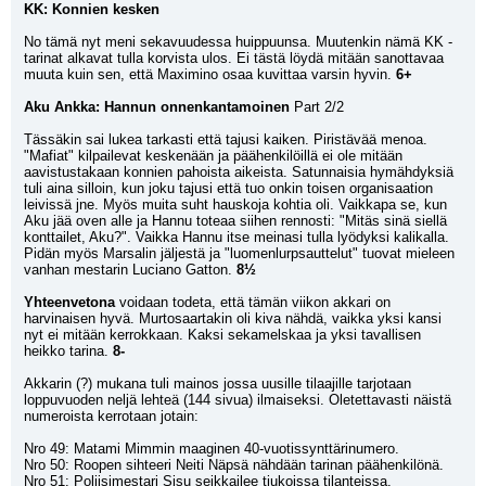
KK: Konnien kesken
No tämä nyt meni sekavuudessa huippuunsa. Muutenkin nämä KK -
tarinat alkavat tulla korvista ulos. Ei tästä löydä mitään sanottavaa 
muuta kuin sen, että Maximino osaa kuvittaa varsin hyvin. 
6+
Aku Ankka: Hannun onnenkantamoinen
 Part 2/2
Tässäkin sai lukea tarkasti että tajusi kaiken. Piristävää menoa. 
"Mafiat" kilpailevat keskenään ja päähenkilöillä ei ole mitään 
aavistustakaan konnien pahoista aikeista. Satunnaisia hymähdyksiä 
tuli aina silloin, kun joku tajusi että tuo onkin toisen organisaation 
leivissä jne. Myös muita suht hauskoja kohtia oli. Vaikkapa se, kun 
Aku jää oven alle ja Hannu toteaa siihen rennosti: "Mitäs sinä siellä 
konttailet, Aku?". Vaikka Hannu itse meinasi tulla lyödyksi kalikalla. 
Pidän myös Marsalin jäljestä ja "luomenlurpsauttelut" tuovat mieleen 
vanhan mestarin Luciano Gatton. 
8½
Yhteenvetona
 voidaan todeta, että tämän viikon akkari on 
harvinaisen hyvä. Murtosaartakin oli kiva nähdä, vaikka yksi kansi 
nyt ei mitään kerrokkaan. Kaksi sekamelskaa ja yksi tavallisen 
heikko tarina. 
8-
Akkarin (?) mukana tuli mainos jossa uusille tilaajille tarjotaan 
loppuvuoden neljä lehteä (144 sivua) ilmaiseksi. Oletettavasti näistä 
numeroista kerrotaan jotain:
Nro 49: Matami Mimmin maaginen 40-vuotissynttärinumero.
Nro 50: Roopen sihteeri Neiti Näpsä nähdään tarinan päähenkilönä.
Nro 51: Poliisimestari Sisu seikkailee tiukoissa tilanteissa.