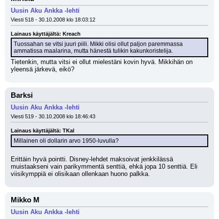
Uusin Aku Ankka -lehti
Viesti 518 - 30.10.2008 klo 18:03:12
Lainaus käyttäjältä: Kreach
Tuossahan se vitsi juuri piili. Mikki olisi ollut paljon paremmassa 
ammatissa maalarina, mutta hänestä tulikin kakunkoristelija.
Tietenkin, mutta vitsi ei ollut mielestäni kovin hyvä. Mikkihän on 
yleensä järkevä, eikö?
Barksi
Uusin Aku Ankka -lehti
Viesti 519 - 30.10.2008 klo 18:46:43
Lainaus käyttäjältä: TKal
Millainen oli dollarin arvo 1950-luvulla?
Erittäin hyvä pointti. Disney-lehdet maksoivat jenkkilässä 
muistaakseni vain parikymmentä senttiä, ehkä jopa 10 senttiä. Eli 
viisikymppiä ei olisikaan ollenkaan huono palkka.
Mikko M
Uusin Aku Ankka -lehti