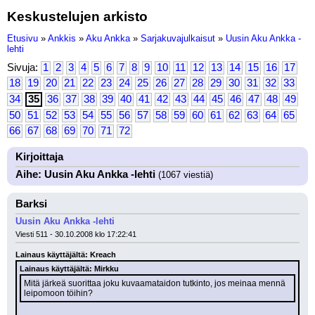
Keskustelujen arkisto
Etusivu
»
Ankkis
»
Aku Ankka
»
Sarjakuvajulkaisut
»
Uusin Aku Ankka -
lehti
Sivuja:
1
2
3
4
5
6
7
8
9
10
11
12
13
14
15
16
17
18
19
20
21
22
23
24
25
26
27
28
29
30
31
32
33
34
35
36
37
38
39
40
41
42
43
44
45
46
47
48
49
50
51
52
53
54
55
56
57
58
59
60
61
62
63
64
65
66
67
68
69
70
71
72
Kirjoittaja
Aihe: Uusin Aku Ankka -lehti
(1067 viestiä)
Barksi
Uusin Aku Ankka -lehti
Viesti 511 - 30.10.2008 klo 17:22:41
Lainaus käyttäjältä: Kreach
Lainaus käyttäjältä: Mirkku
Mitä järkeä suorittaa joku kuvaamataidon tutkinto, jos meinaa mennä 
leipomoon töihin?