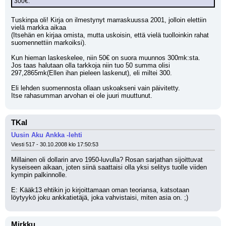
300€.
Tuskinpa oli! Kirja on ilmestynyt marraskuussa 2001, jolloin elettiin 
vielä markka aikaa
(Itsehän en kirjaa omista, mutta uskoisin, että vielä tuolloinkin rahat 
suomennettiin markoiksi).
Kun hieman laskeskelee, niin 50€ on suora muunnos 300mk:sta.
Jos taas halutaan olla tarkkoja niin tuo 50 summa olisi 
297,2865mk(Ellen ihan pieleen laskenut), eli miltei 300.
Eli lehden suomennosta ollaan uskoakseni vain päivitetty.
Itse rahasumman arvohan ei ole juuri muuttunut.
TKal
Uusin Aku Ankka -lehti
Viesti 517 - 30.10.2008 klo 17:50:53
Millainen oli dollarin arvo 1950-luvulla? Rosan sarjathan sijoittuvat 
kyseiseen aikaan, joten siinä saattaisi olla yksi selitys tuolle viiden 
kympin palkinnolle.
E: Kääk13 ehtikin jo kirjoittamaan oman teoriansa, katsotaan 
löytyykö joku ankkatietäjä, joka vahvistaisi, miten asia on. ;)
Mirkku