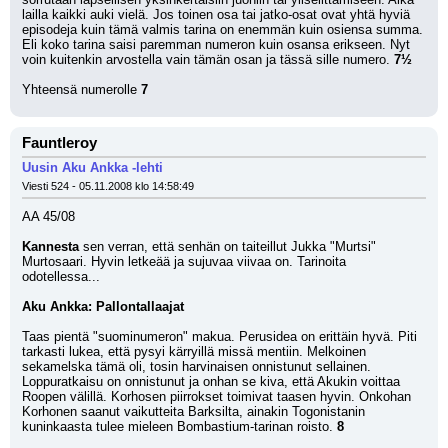
lailla kaikki auki vielä. Jos toinen osa tai jatko-osat ovat yhtä hyviä 
episodeja kuin tämä valmis tarina on enemmän kuin osiensa summa. 
Eli koko tarina saisi paremman numeron kuin osansa erikseen. Nyt 
voin kuitenkin arvostella vain tämän osan ja tässä sille numero. 
7½
Yhteensä numerolle 
7
Fauntleroy
Uusin Aku Ankka -lehti
Viesti 524 - 05.11.2008 klo 14:58:49
AA 45/08
Kannesta
 sen verran, että senhän on taiteillut Jukka "Murtsi" 
Murtosaari. Hyvin letkeää ja sujuvaa viivaa on. Tarinoita 
odotellessa...
Aku Ankka: Pallontallaajat
Taas pientä "suominumeron" makua. Perusidea on erittäin hyvä. Piti 
tarkasti lukea, että pysyi kärryillä missä mentiin. Melkoinen 
sekamelska tämä oli, tosin harvinaisen onnistunut sellainen. 
Loppuratkaisu on onnistunut ja onhan se kiva, että Akukin voittaa 
Roopen välillä. Korhosen piirrokset toimivat taasen hyvin. Onkohan 
Korhonen saanut vaikutteita Barksilta, ainakin Togonistanin 
kuninkaasta tulee mieleen Bombastium-tarinan roisto. 
8