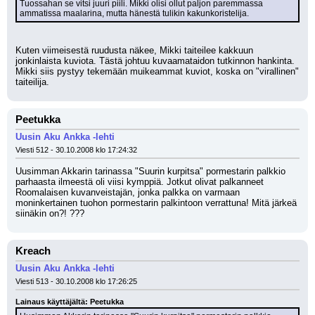
Tuossahan se vitsi juuri piili. Mikki olisi ollut paljon paremmassa 
ammatissa maalarina, mutta hänestä tulikin kakunkoristelija.
Kuten viimeisestä ruudusta näkee, Mikki taiteilee kakkuun 
jonkinlaista kuviota. Tästä johtuu kuvaamataidon tutkinnon hankinta. 
Mikki siis pystyy tekemään muikeammat kuviot, koska on "virallinen" 
taiteilija.
Peetukka
Uusin Aku Ankka -lehti
Viesti 512 - 30.10.2008 klo 17:24:32
Uusimman Akkarin tarinassa "Suurin kurpitsa" pormestarin palkkio 
parhaasta ilmeestä oli viisi kymppiä. Jotkut olivat palkanneet 
Roomalaisen kuvanveistajän, jonka palkka on varmaan 
moninkertainen tuohon pormestarin palkintoon verrattuna! Mitä järkeä 
siinäkin on?! ???
Kreach
Uusin Aku Ankka -lehti
Viesti 513 - 30.10.2008 klo 17:26:25
Lainaus käyttäjältä: Peetukka