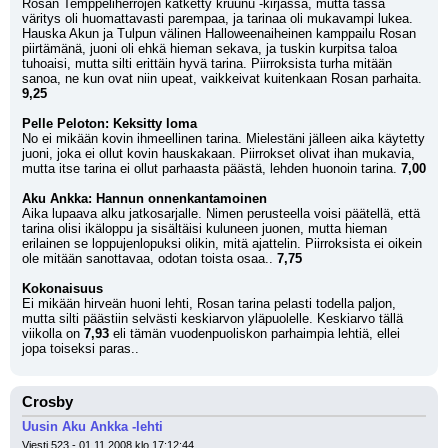
Rosan Temppeliherrojen kätketty kruunu -kirjassa, mutta tässä 
väritys oli huomattavasti parempaa, ja tarinaa oli mukavampi lukea. 
Hauska Akun ja Tulpun välinen Halloweenaiheinen kamppailu Rosan 
piirtämänä, juoni oli ehkä hieman sekava, ja tuskin kurpitsa taloa 
tuhoaisi, mutta silti erittäin hyvä tarina. Piirroksista turha mitään 
sanoa, ne kun ovat niin upeat, vaikkeivat kuitenkaan Rosan parhaita. 
9,25
Pelle Peloton: Keksitty loma
No ei mikään kovin ihmeellinen tarina. Mielestäni jälleen aika käytetty 
juoni, joka ei ollut kovin hauskakaan. Piirrokset olivat ihan mukavia, 
mutta itse tarina ei ollut parhaasta päästä, lehden huonoin tarina. 
7,00
Aku Ankka: Hannun onnenkantamoinen
Aika lupaava alku jatkosarjalle. Nimen perusteella voisi päätellä, että 
tarina olisi ikäloppu ja sisältäisi kuluneen juonen, mutta hieman 
erilainen se loppujenlopuksi olikin, mitä ajattelin. Piirroksista ei oikein 
ole mitään sanottavaa, odotan toista osaa.. 
7,75
Kokonaisuus
Ei mikään hirveän huoni lehti, Rosan tarina pelasti todella paljon, 
mutta silti päästiin selvästi keskiarvon yläpuolelle. Keskiarvo tällä 
viikolla on 
7,93
 eli tämän vuodenpuoliskon parhaimpia lehtiä, ellei 
jopa toiseksi paras..
Crosby
Uusin Aku Ankka -lehti
Viesti 523 - 01.11.2008 klo 17:12:44