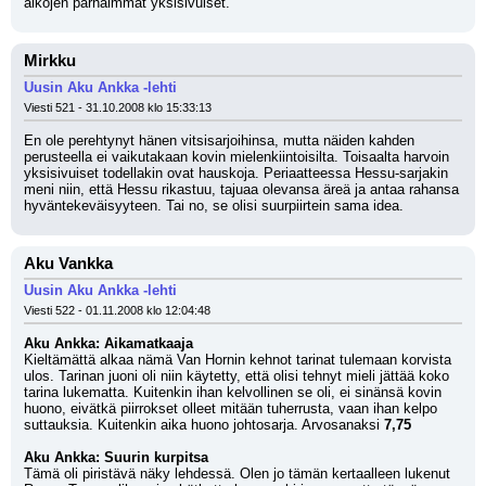
aikojen parhaimmat yksisivuiset.
Mirkku
Uusin Aku Ankka -lehti
Viesti 521 - 31.10.2008 klo 15:33:13
En ole perehtynyt hänen vitsisarjoihinsa, mutta näiden kahden 
perusteella ei vaikutakaan kovin mielenkiintoisilta. Toisaalta harvoin 
yksisivuiset todellakin ovat hauskoja. Periaatteessa Hessu-sarjakin 
meni niin, että Hessu rikastuu, tajuaa olevansa äreä ja antaa rahansa 
hyväntekeväisyyteen. Tai no, se olisi suurpiirtein sama idea.
Aku Vankka
Uusin Aku Ankka -lehti
Viesti 522 - 01.11.2008 klo 12:04:48
Aku Ankka: Aikamatkaaja
Kieltämättä alkaa nämä Van Hornin kehnot tarinat tulemaan korvista 
ulos. Tarinan juoni oli niin käytetty, että olisi tehnyt mieli jättää koko 
tarina lukematta. Kuitenkin ihan kelvollinen se oli, ei sinänsä kovin 
huono, eivätkä piirrokset olleet mitään tuherrusta, vaan ihan kelpo 
suttauksia. Kuitenkin aika huono johtosarja. Arvosanaksi 
7,75
Aku Ankka: Suurin kurpitsa
Tämä oli piristävä näky lehdessä. Olen jo tämän kertaalleen lukenut 