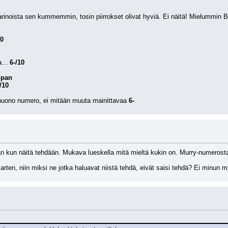
rinoista sen kummemmin, tosin piirrokset olivat hyviä. Ei näitä! Mielummin Bar
10
... 
6-/10
opan
/10
huono numero, ei mitään muuta mainittavaa 
6-
n kun näitä tehdään. Mukava lueskella mitä mieltä kukin on. Murry-numerosta
arten, niin miksi ne jotka haluavat niistä tehdä, eivät saisi tehdä? Ei minun mi