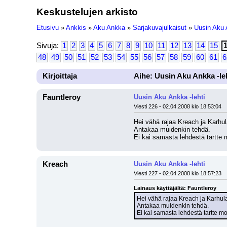
Keskustelujen arkisto
Etusivu
»
Ankkis
»
Aku Ankka
»
Sarjakuvajulkaisut
»
Uusin Aku 
Sivuja:
1
2
3
4
5
6
7
8
9
10
11
12
13
14
15
48
49
50
51
52
53
54
55
56
57
58
59
60
61
6
Kirjoittaja
Aihe: Uusin Aku Ankka -le
Fauntleroy
Uusin Aku Ankka -lehti
Viesti 226 - 02.04.2008 klo 18:53:04
Hei vähä rajaa Kreach ja Karhul
Antakaa muidenkin tehdä.
Ei kai samasta lehdestä tartte m
Kreach
Uusin Aku Ankka -lehti
Viesti 227 - 02.04.2008 klo 18:57:23
Lainaus käyttäjältä: Fauntleroy
Hei vähä rajaa Kreach ja Karhul
Antakaa muidenkin tehdä.
Ei kai samasta lehdestä tartte mo