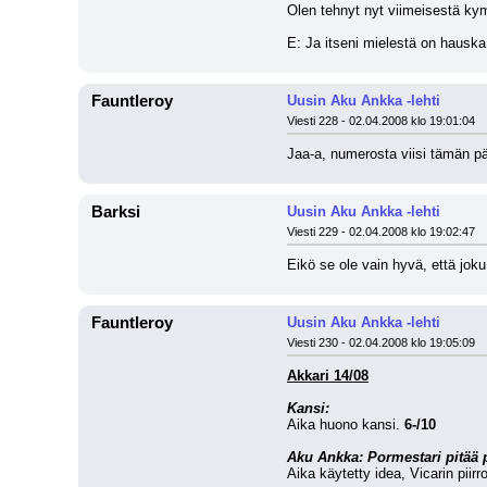
Olen tehnyt nyt viimeisestä kym
E: Ja itseni mielestä on hauska
Fauntleroy
Uusin Aku Ankka -lehti
Viesti 228 - 02.04.2008 klo 19:01:04
Jaa-a, numerosta viisi tämän pä
Barksi
Uusin Aku Ankka -lehti
Viesti 229 - 02.04.2008 klo 19:02:47
Eikö se ole vain hyvä, että jok
Fauntleroy
Uusin Aku Ankka -lehti
Viesti 230 - 02.04.2008 klo 19:05:09
Akkari 14/08
Kansi:
Aika huono kansi. 
6-/10
Aku Ankka: Pormestari pitää
Aika käytetty idea, Vicarin piir