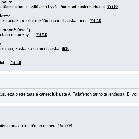
unaus:
äsikirjoitus oli kyllä aika hyvä. Piirrokset keskinkertaiset. 
7+/10
destä:
sikirjoituskaan ollut mikään huono. Hauska tarina. 
7½/10
ustoon!: (osa 1)
otaan miten käy..... 
7½/10
a:
sivuinen, koska se on niin hauska. 
8/10
ehti. 
7½/10
s, että olette taas alkaneet julkaista Al Taliaferron tarinoita lehdessä! Ei voi 
öhässä arvostelen tämän numero 15/2008.