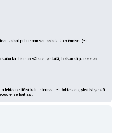
.
itetaan valaat puhumaan samanlailla kuin ihmiset (eli 
 kuitenkin hieman vähensi pisteitä, hetken oli jo nelosen 
ta lehteen rittäisi kolme tarinaa, eli Johtosarja, yksi lyhyehkä 
nkeä, ei se haittaa..