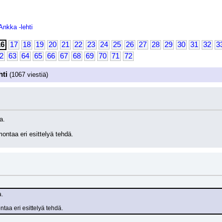
Ankka -lehti
16
17
18
19
20
21
22
23
24
25
26
27
28
29
30
31
32
3
2
63
64
65
66
67
68
69
70
71
72
hti
(1067 viestiä)
a.
ontaa eri esittelyä tehdä.
a.
ntaa eri esittelyä tehdä.