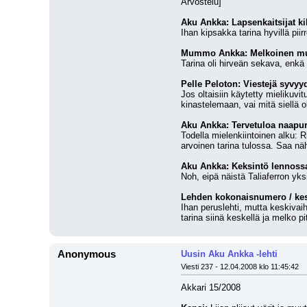
Arvostelu]
Aku Ankka: Lapsenkaitsijat kil
Ihan kipsakka tarina hyvillä piir
Mummo Ankka: Melkoinen m
Tarina oli hirveän sekava, enkä 
Pelle Peloton: Viestejä syvyy
Jos oltaisiin käytetty mielikuvit
kinastelemaan, vai mitä siellä o
Aku Ankka: Tervetuloa naapur
Todella mielenkiintoinen alku: R
arvoinen tarina tulossa. Saa n
Aku Ankka: Keksintö lennoss
Noh, eipä näistä Taliaferron yksi
Lehden kokonaisnumero / kes
Ihan peruslehti, mutta keskivaihe
tarina siinä keskellä ja melko pi
Anonymous
Uusin Aku Ankka -lehti
Viesti 237 - 12.04.2008 klo 11:45:42
Akkari 15/2008