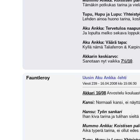
Mummo Ankka: Koistisen pal
Tämäkin potkukas tarina ja vielä
Tupu, Hupu ja Lupu: Yhteisty
Lehden ainoa huono tarina, koska
Aku Ankka: Tervetuloa naapur
Ja lopulta melko sekava loppuki
Aku Ankka: Väärä tapa:
Kyllä nämä Taliaferron & Karpin
Akkarin keskiarvo:
Sanotaan nyt vaikka 
7½/10
.
Fauntleroy
Uusin Aku Ankka -lehti
Viesti 239 - 16.04.2008 klo 15:06:30
Akkari 16/08
 Arvostelu kouluast
Kansi:
 Normaali kansi, ei näytt
Hansu: Työn sankari
Ihan kiva tarina ja tulihan sieltä
Mummo Ankka: Koistisen pal
Aika typerä tarina, ei ollut edes
Tupu, Hupu ja Lupu: Yhteisty