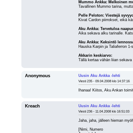
Mummo Ankka: Melkoinen m
Tavallinen Mummo tarina, mutta k
Pelle Peloton: Viestejä syvyy
Kivat Cardon piirrokset, eikä kä
Aku Ankka: Tervetuloa naapur
Aika sekava alku tarinalle. Kats
Aku Ankka: Keksintö lennoss
Hauska Karpin ja Taliaferron 1-
Akkarin keskiarvo:
Tällä kertaa vähän liian sekava l
Anonymous
Uusin Aku Ankka -lehti
Viesti 235 - 09.04.2008 klo 14:37:16
Ihanaa! Kiitos, Aku Ankan toimitu
Kreach
Uusin Aku Ankka -lehti
Viesti 236 - 11.04.2008 klo 16:51:03
Jaha, jaha, jälleen hieman my
[Nimi, Numero