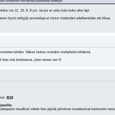
vän numeroon olet tehnyt jokaisesta esittelyn.
kiksi nro 11, 10, 9, 8 ym. tai jos et usko kolu koko aihe läpi. 
isen hyvin tehtyjä) arvosteluja ei minun mielestäni edelleenkään ole liikaa.
ostelee lehden. Näkee hiukan muitakin mielipiteitä lehdestä.
li ihan sitä keskitasoa, joten annan sen 8-.
nsi. 
8/10
pasilla:
odriquesin tavalliset vähän liian jäykät piirrokset muodostivat keskiverto tarin