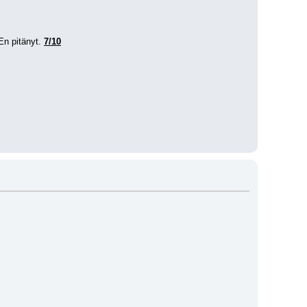
En pitänyt. 
7/10