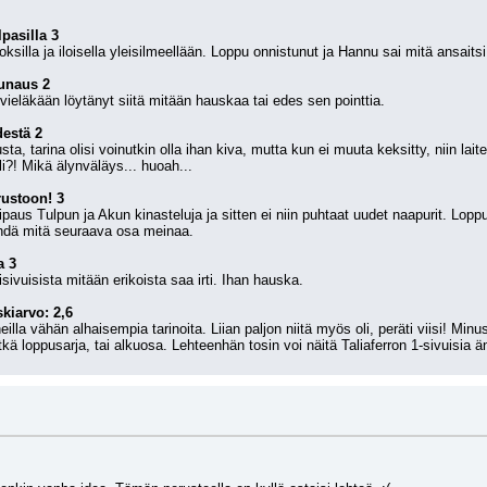
pasilla 3
roksilla ja iloisella yleisilmeellään. Loppu onnistunut ja Hannu sai mitä ansaitsi
unaus 2
vieläkään löytänyt siitä mitään hauskaa tai edes sen pointtia.
destä 2
usta, tarina olisi voinutkin olla ihan kiva, mutta kun ei muuta keksitty, niin la
li?! Mikä älynväläys... huoah...
ustoon! 3
ipaus Tulpun ja Akun kinasteluja ja sitten ei niin puhtaat uudet naapurit. Loppu
ähdä mitä seuraava osa meinaa. 
a 3
sivuisista mitään erikoista saa irti. Ihan hauska. 
kiarvo: 
2,6
illa vähän alhaisempia tarinoita. Liian paljon niitä myös oli, peräti viisi! Minus
tkä loppusarja, tai alkuosa. Lehteenhän tosin voi näitä Taliaferron 1-sivuisia ä