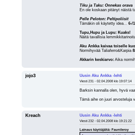
Tiku ja Taku: Onnekas orava
En ole koskaan pitänyt näistä ta
Pelle Peloton: Peltipoliisit
Tämäkin oli käytetty idea... 
6-/
Tupu,Hupu ja Lupu: Kuaks!
Näitä tavallisia lemmikkitarinoita
Aku Ankka kaivaa toiselle ku
Normihyvää Taliaferro&Karpia 
8
Akkarin keskiarvo:
 Aika normi
jojo3
Uusin Aku Ankka -lehti
Viesti 231 - 02.04.2008 klo 19:07:14
Barksin kannalla olen, hyvä vaa
Tämä aihe on juuri arvosteluja v
Kreach
Uusin Aku Ankka -lehti
Viesti 232 - 02.04.2008 klo 19:21:22
Lainaus käyttäjältä: Fauntleroy