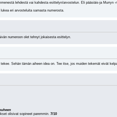
menestä lehdestä vai kahdesta esittelyn/arvostelun. Eli pääsiäis-ja Murryn -
 lukea eri arvosteluita samasta numerosta.
ivän numeroon olet tehnyt jokaisesta esittelyn.
u tekee. Sehän tämän aiheen idea on. Tee itse, jos muiden tekemät eivät kelp
 puheen
rokset olisivat sopineet paremmin. 
7/10