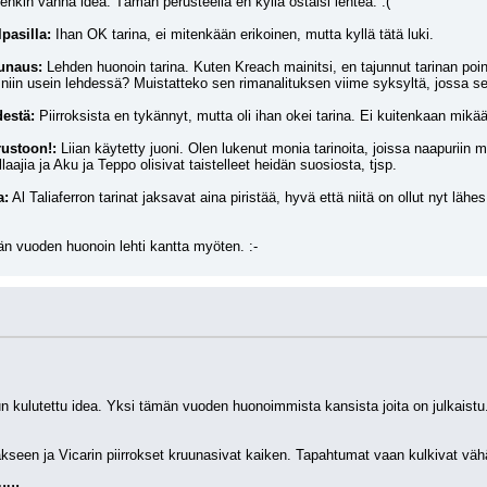
utenkin vanha idea. Tämän perusteella en kyllä ostaisi lehteä. :(
pasilla:
 Ihan OK tarina, ei mitenkään erikoinen, mutta kyllä tätä luki.
unaus:
 Lehden huonoin tarina. Kuten Kreach mainitsi, en tajunnut tarinan poin
niin usein lehdessä? Muistatteko sen rimanalituksen viime syksyltä, jossa sei
destä:
 Piirroksista en tykännyt, mutta oli ihan okei tarina. Ei kuitenkaan mikä
ustoon!:
 Liian käytetty juoni. Olen lukenut monia tarinoita, joissa naapuriin m
llaajia ja Aku ja Teppo olisivat taistelleet heidän suosiosta, tjsp.
a:
 Al Taliaferron tarinat jaksavat aina piristää, hyvä että niitä on ollut nyt lähes
n vuoden huonoin lehti kantta myöten. :-
n kulutettu idea. Yksi tämän vuoden huonoimmista kansista joita on julkaistu.
kseen ja Vicarin piirrokset kruunasivat kaiken. Tapahtumat vaan kulkivat vähä