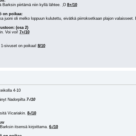
uu:
 Barksin piirtämä niin kyllä lähtee. ;D 
8+/10
ö on poikaa:
 juoni oli melko loppuun kulutettu, eivätkä piirroksetkaan plajon valaisseet. 
ustoon: (osa 2)
n. Voi voi! 
7+/10
 1-sivuset on poikaa! 
8/10
eikolla 4-10
änyt Nadorpilta 
7-/10
 sitä Vicariakin. 
8-/10
uu
 Barksin itsensä kirjoittama. 
6-/10
ö on poikaa