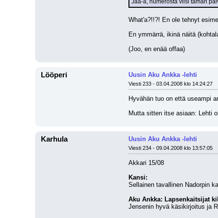
Jaa-a, numerosta viisi tämän päi
What'a?!!?! En ole tehnyt esimer
En ymmärrä, ikinä näitä (kohtala
(Joo, en enää offaa)
Lööperi
Uusin Aku Ankka -lehti
Viesti 233 - 03.04.2008 klo 14:24:27
Hyvähän tuo on että useampi arv
Mutta sitten itse asiaan: Lehti o
Karhula
Uusin Aku Ankka -lehti
Viesti 234 - 09.04.2008 klo 13:57:05
Akkari 15/08
Kansi:
Sellainen tavallinen Nadorpin ka
Aku Ankka: Lapsenkaitsijat kil
Jensenin hyvä käsikirjoitus ja R