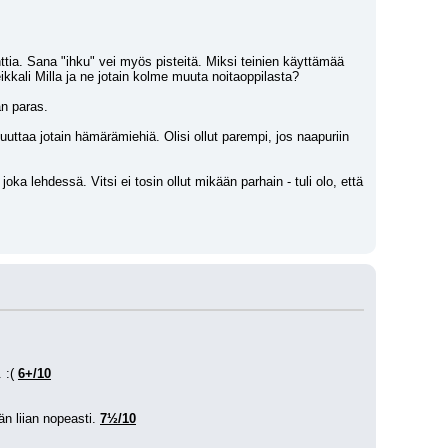
ttia. Sana "ihku" vei myös pisteitä. Miksi teinien käyttämää 
kkali Milla ja ne jotain kolme muuta noitaoppilasta?
än paras.
uuttaa jotain hämärämiehiä. Olisi ollut parempi, jos naapuriin 
 joka lehdessä. Vitsi ei tosin ollut mikään parhain - tuli olo, että 
 :( 
6+/10
n liian nopeasti. 
7½/10