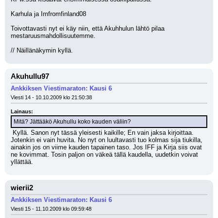
Karhula ja Imfromfinland08
Toivottavasti nyt ei käy niin, että Akuhhulun lähtö pilaa 
mestaruusmahdollisuutemme.
// Näillänäkymin kyllä.
Akuhullu97
Ankkiksen Viestimaraton: Kausi 6
Viesti 14 - 10.10.2009 klo 21:50:38
Lainaus:
Mitä? Jättääkö Akuhullu koko kauden väliin?
 Kyllä. Sanon nyt tässä yleisesti kaikille; En vain jaksa kirjoittaa. 
Jotenkin ei vain huvita. No nyt on luultavasti tuo kolmas sija tiukilla, 
ainakin jos on viime kauden tapainen taso. Jos IFF ja Kirja siis ovat 
ne kovimmat. Tosin paljon on väkeä tällä kaudella, uudetkin voivat 
yllättää.
wierii2
Ankkiksen Viestimaraton: Kausi 6
Viesti 15 - 11.10.2009 klo 09:59:48