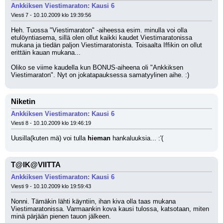
Ankkiksen Viestimaraton: Kausi 6
Viesti 7 - 10.10.2009 klo 19:39:56
Heh. Tuossa "Viestimaraton" -aiheessa esim. minulla voi olla 
etulöyntiasema, sillä olen ollut kaikki kaudet Viestimaratonissa 
mukana ja tiedän paljon Viestimaratonista. Toisaalta Iffikin on ollut 
erittäin kauan mukana...
Oliko se viime kaudella kun BONUS-aiheena oli "Ankkiksen 
Viestimaraton". Nyt on jokatapauksessa samatyylinen aihe. :)
Niketin
Ankkiksen Viestimaraton: Kausi 6
Viesti 8 - 10.10.2009 klo 19:46:19
Uusilla(kuten mä) voi tulla 
hieman
 hankaluuksia... :'(
T@IK@VIITTA
Ankkiksen Viestimaraton: Kausi 6
Viesti 9 - 10.10.2009 klo 19:59:43
Nonni. Tämäkin lähti käyntiin, ihan kiva olla taas mukana 
Viestimaratonissa. Varmaankin kova kausi tulossa, katsotaan, miten 
minä pärjään pienen tauon jälkeen.