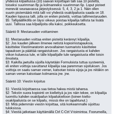
yhdessä kilpaillussa (10) saavan kirjoittajan talli saa 10 pistettä, 
toiseksi suurimman 8p ja kolmanneksi suurimman 6p. Loput pisteet 
menevät seuraavassa järjestyksessä: 5, 4, 3, 2 ja 1. Näin ollen 
suurin pistemäärä mitä talli voi yhdestä osakilpailusta saada on 18. 
Kauden lopussa talli, jolla on eniten pisteitä, voittaa tallimestaruuden.
§5: Tallipäälliköllä on täysi oikeus poistaa kilpailija tallista tai lisätä 
uusi. Tallissa saa kilpailijoita olla kaksi, poikkeuksetta.
Sääntö 9: Mestaruuden voittaminen
§1: Mestaruuden voittaa eniten pisteitä kerännyt kilpailija.
§2: Jos kauden jälkeen ilmenee netistä kopioimistapauksia, 
käsittelee Viestimaratonin arvovaltainen tuomaristo käsittelee 
tapauksen ja päättää rangaistuksen. Jos rangaistusta ei kahden 
viikon kuluessa tule, ei tälle kilpailijalle tule rangaistusta ellei toisin 
ilmoiteta.
§3: Kaikilla jaetuilla sijoilla käytetään Formuloista tuttua systeemiä, 
eli eniten voittoja savuttanut kilpailija saa paremman sijoituksen. Jos 
voittoja on saatu saman verran, katsotan toisia sijoja ja jos niitäkin on 
saman verran katsotaan kolmansia jne. jne.
Sääntö 10: Viestin kirjoitus
§1: Viestiä kirjoittaessa saa tietoa hakea mistä tahansa.
§2: Tekstin suora kopiointi on kiellettyä ja jos näin tekee, on kilpailija 
tuomittu kahden osakilpailun kilpailukieltoon (toinen kielto-
osakilpailuista on se kilpailu, missä rike on tapahtunut.)
§3: Mitä pidemmän viestin kirjoittaa, sitä korkeammalle sijoittuu 
tuloksissa.
§4: Viestiä jatketaan käyttämällä Ctrl C-Ctrl V-toimintoa. Foorumeilla, 