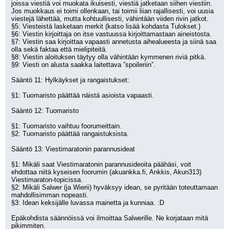
joissa viestiä voi muokata ikuisesti, viestiä jatketaan siihen viestiin. 
Jos muokkaus ei toimi ollenkaan, tai toimii liian rajallisesti, voi uusia 
viestejä lähettää, mutta kohtuullisesti, vähintään viiden rivin jatkot.
§5: Viesteistä lasketaan merkit (katso lisää kohdasta Tulokset.)
§6: Viestin kirjoittaja on itse vastuussa kirjoittamastaan aineistosta.
§7: Viestin saa kirjoittaa vapaasti annetusta aihealueesta ja siinä saa 
olla sekä faktaa että mielipiteitä.
§8: Viestin aloituksen täytyy olla vähintään kymmenen riviä pitkä.
§9: Viesti on alusta saakka laitettava ”spoileriin”.
Sääntö 11: Hylkäykset ja rangaistukset:
§1: Tuomaristo päättää näistä asioista vapaasti.
Sääntö 12: Tuomaristo
§1: Tuomaristo vaihtuu foorumeittain.
§2: Tuomaristo päättää rangaistuksista.
Sääntö 13: Viestimaratonin parannusideat
§1: Mikäli saat Viestimaratonin parannusideoita päähäsi, voit 
ehdottaa niitä kyseisen foorumin (akuankka.fi, Ankkis, Akun313) 
Viestimaraton-topicissa.
§2: Mikäli Salwer (ja Wierii) hyväksyy idean, se pyritään toteuttamaan 
mahdollisimman nopeasti. 
§3: Idean keksijälle luvassa mainetta ja kunniaa. :D
Epäkohdista säännöissä voi ilmoittaa Salwerille. Ne korjataan mitä 
pikimmiten.