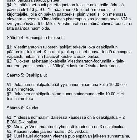
osakilpailussa saadut pisteet. 
§4: Ylimääräiset puoli pistettä jaetaan kaikille ankisteille tärkeinä 
päivinä eli 13.3 ja 9.6. Ylimääräinen 0,5 pistettä menee sille 
kirjoittajalle, jolla on päivän päätteeksi pisin viesti silloin menossa 
olevasta aiheesta. Ylimääräinen pisteenpuolikas jaetaan myös VM:n 
syntymäpäivänä 6.9. Mikäli Viestimaraton on näinä päivinä tauolla, ei 
tätä sääntöä huomioida.
Sääntö 4: Rancingit ja tulokset:
§1: Viestimaratonin tulosten laskijat tekevät joka osakilpailun 
päätteeksi tulokset. Kilpailijat ja ulkopuoliset saavat tehdä rancingeja 
vapaasti, mikäli niin haluavat keskellä osakilpailua.
§2: Tulokset lasketaan jokaisella Viestimaraton-foorumilla kirjain-, 
numero- yms.- merkeillä. Välejä ei lasketa. Otsikot lasketaan.
Sääntö 5: Osakilpailut
§1: Jokainen osakilpailu päättyy sunnuntaiaamuna kello 10.00 ellei 
toisin ilmoiteta.
§2: Jokainen osakilpailu alkaa sunnuntaiaamuna kello 10.00 ellei 
toisin ilmoiteta.
Sääntö 6: Kaudet
§1: Yhdessä normaalimittaisessa kaudessa on 6 osakilpailua + 2 
BONUS-kilpailua.
§2: Miniatyr-Viestimaratonin yhdessä kaudessa on 3 osakilpailua.
§3: Kausien väliin jää normaalisti 2-5 viikkoa.
§4: Uusi kausi aloitetaan yleensä puolenpäivän jälkeen sunnuntaina, 