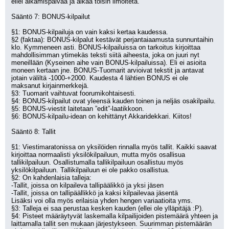
ellei alkamispäivää ja aikaa toisin ilmoiteta.
Sääntö 7: BONUS-kilpailut
§1: BONUS-kilpailuja on vain kaksi kertaa kaudessa.
§2 (faktaa): BONUS-kilpalut kestävät perjantaiaamusta sunnuntaihin 
klo. Kymmeneen asti. BONUS-kilpailuissa on tarkoitus kirjoittaa 
mahdollisimman ytimekäs teksti siitä aiheesta, joka on juuri nyt 
meneillään (Kyseinen aihe vain BONUS-kilpailuissa). Eli ei asioita 
moneen kertaan jne. BONUS-Tuomarit arvioivat tekstit ja antavat 
jotain väliltä -1000-+2000. Kaudesta 4 lähtien BONUS ei ole 
maksanut kirjainmerkkejä.
§3: Tuomarit vaihtuvat foorumikohtaisesti.
§4: BONUS-kilpailut ovat yleensä kauden toinen ja neljäs osakilpailu.
§5: BONUS-viestit laitetaan ”edit”-laatikkoon.
§6: BONUS-kilpailu-idean on kehittänyt Akkaridekkari. Kiitos!
Sääntö 8: Tallit
§1: Viestimaratonissa on yksilöiden rinnalla myös tallit. Kaikki saavat 
kirjoittaa normaalisti yksilökilpailuun, mutta myös osallisua 
tallikilpailuun. Osallistumalla tallikilpailuun osallistuu myös 
yksilökilpailuun. Tallikilpailuun ei ole pakko osallistua.
§2: On kahdenlaisia talleja:
-Tallit, joissa on kilpaileva tallipäälikkö ja yksi jäsen
-Tallit, joissa on tallipäällikkö ja kaksi kilpailevaa jäsentä
Lisäksi voi olla myös erilaisia yhden hengen variaatioita yms.
§3: Talleja ei saa perustaa kesken kauden (ellei ole ylläpitäjä :P).
§4: Pisteet määräytyvät laskemalla kilpailijoiden pistemäärä yhteen ja 
laittamalla tallit sen mukaan järjestykseen. Suurimman pistemäärän 