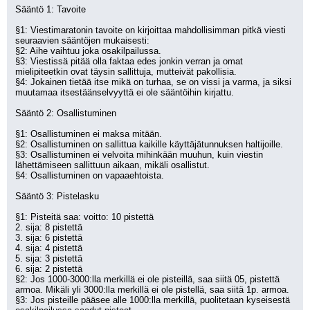
Sääntö 1: Tavoite
§1: Viestimaratonin tavoite on kirjoittaa mahdollisimman pitkä viesti 
seuraavien sääntöjen mukaisesti:
§2: Aihe vaihtuu joka osakilpailussa.
§3: Viestissä pitää olla faktaa edes jonkin verran ja omat 
mielipiteetkin ovat täysin sallittuja, mutteivät pakollisia.
§4: Jokainen tietää itse mikä on turhaa, se on vissi ja varma, ja siksi 
muutamaa itsestäänselvyyttä ei ole sääntöihin kirjattu.
Sääntö 2: Osallistuminen 
§1: Osallistuminen ei maksa mitään.
§2: Osallistuminen on sallittua kaikille käyttäjätunnuksen haltijoille.
§3: Osallistuminen ei velvoita mihinkään muuhun, kuin viestin 
lähettämiseen sallittuun aikaan, mikäli osallistut.
§4: Osallistuminen on vapaaehtoista.
Sääntö 3: Pistelasku
§1: Pisteitä saa: voitto: 10 pistettä 
2. sija: 8 pistettä
3. sija: 6 pistettä
4. sija: 4 pistettä 
5. sija: 3 pistettä
6. sija: 2 pistettä
§2: Jos 1000-3000:lla merkillä ei ole pisteillä, saa siitä 05, pistettä 
armoa. Mikäli yli 3000:lla merkillä ei ole pistellä, saa siitä 1p. armoa.
§3: Jos pisteille pääsee alle 1000:lla merkillä, puolitetaan kyseisestä 