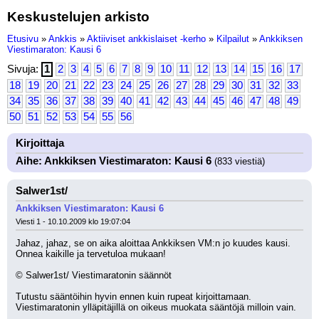
Keskustelujen arkisto
Etusivu
»
Ankkis
»
Aktiiviset ankkislaiset -kerho
»
Kilpailut
»
Ankkiksen
Viestimaraton: Kausi 6
Sivuja:
1
2
3
4
5
6
7
8
9
10
11
12
13
14
15
16
17
18
19
20
21
22
23
24
25
26
27
28
29
30
31
32
33
34
35
36
37
38
39
40
41
42
43
44
45
46
47
48
49
50
51
52
53
54
55
56
Kirjoittaja
Aihe: Ankkiksen Viestimaraton: Kausi 6
(833 viestiä)
Salwer1st/
Ankkiksen Viestimaraton: Kausi 6
Viesti 1 - 10.10.2009 klo 19:07:04
Jahaz, jahaz, se on aika aloittaa Ankkiksen VM:n jo kuudes kausi. 
Onnea kaikille ja tervetuloa mukaan!
© Salwer1st/ Viestimaratonin säännöt
Tutustu sääntöihin hyvin ennen kuin rupeat kirjoittamaan. 
Viestimaratonin ylläpitäjillä on oikeus muokata sääntöjä milloin vain.