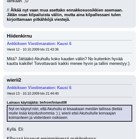
lainkaan. ;D
// 
Älkää nyt vaan mua asettako ennakkosuosikkien asemaan. 
Jätän osan kilpailuista väliin, mutta aina kilpallessani tulen 
kirjoittamaan pitkähköjä viestejä. 
Hiidenkirnu
Ankkiksen Viestimaraton: Kausi 6
Viesti 12 - 10.10.2009 klo 21:43:36
Mitä? Jättääkö Akuhullu koko kauden väliin? No kuitenkin hyvää 
kautta kaikille! Toivottavasti kaikki menee hyvin ja tallini menestyy:).
wierii2
Ankkiksen Viestimaraton: Kausi 6
Viesti 13 - 10.10.2009 klo 21:44:40
Lainaus käyttäjältä: Imfromfinland08
Nyt on käynyt niin, että Akuhullu ei kisaakaan meidän tallissa (tietää 
mulle lisää kirjoitushommia :) ), wierii etsii Akuhullulle korvaajan 
kolmanteen ja viidenteen osikseen.
Kyllä. Eli:
KPw:ssä kisaavat ensimmäisessä osakilpailussa: