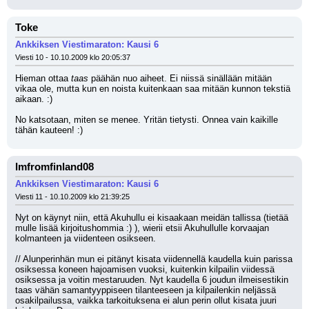
Toke
Ankkiksen Viestimaraton: Kausi 6
Viesti 10 - 10.10.2009 klo 20:05:37
Hieman ottaa 
taas
 päähän nuo aiheet. Ei niissä sinällään mitään 
vikaa ole, mutta kun en noista kuitenkaan saa mitään kunnon tekstiä 
aikaan. :) 
No katsotaan, miten se menee. Yritän tietysti. Onnea vain kaikille 
tähän kauteen! :)
Imfromfinland08
Ankkiksen Viestimaraton: Kausi 6
Viesti 11 - 10.10.2009 klo 21:39:25
Nyt on käynyt niin, että Akuhullu ei kisaakaan meidän tallissa (tietää 
mulle lisää kirjoitushommia :) ), wierii etsii Akuhullulle korvaajan 
kolmanteen ja viidenteen osikseen.
// Alunperinhän mun ei pitänyt kisata viidennellä kaudella kuin parissa 
osiksessa koneen hajoamisen vuoksi, kuitenkin kilpailin viidessä 
osiksessa ja voitin mestaruuden. Nyt kaudella 6 joudun ilmeisestikin 
taas vähän samantyyppiseen tilanteeseen ja kilpailenkin neljässä 
osakilpailussa, vaikka tarkoituksena ei alun perin ollut kisata juuri 