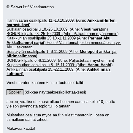
© Salwer1st/ Viestimaraton
Hanhivaaran osakilpailu 11.-18.10.2009: (Aihe: 
Ankkain/Hiirten 
harrastukset
)
Sulkalan osakilpailu 18.-25.10.2009: (Aihe: 
Viestimaraton
)
BONUS-kilpailu 23.-25.10.2009: (Aihe: Paljastetaan myöhemmin)
Kaakkurilan osakilpailu 25.10.-1.11.2009 (Aihe: 
Parhaat Aku 
Ankka(hahmo)-sarjat
) Huom! Vain tarinat joiden nimessä esiintyy 
Aku, lasketaan.
Sorsakylän osakilpailu 1.-8.11.2009 (Aihe: 
Menopelit ankka- ja 
hiirimaailmassa
)
BONUS-kilpailu 6.-8.11.2009: (Aihe: Paljastetaan myöhemmin)
Kurjenmutkan osakilpailu 8.-15.11.2009: (Aihe: 
Hannu Hanhi
)
Ankkalinnan osakilpailu 15.-22.11.2009: (Aihe: 
Ankkalinnan 
kulttuuri
) 
Viestimaraton kauteen 6 ilmoittautuneet tallit:
Spoileri
 (klikkaa näyttääksesi/piilottaaksesi)
Jepjep, virallisesti kausii alkaa huomen aamulla kello 10, mutta 
yleisön pyynnöstä topic tuli jo tänään.
Muistakaa osalistua myös aa.fi:n Viestimaratoniin, jossa on 
tismalleen samat aiheet.
Mukavaa kautta!