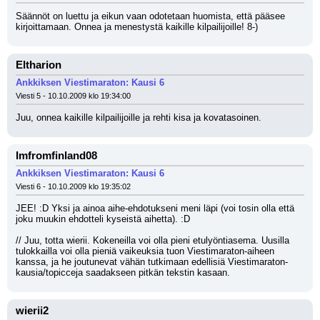
Säännöt on luettu ja eikun vaan odotetaan huomista, että pääsee 
kirjoittamaan. Onnea ja menestystä kaikille kilpailijoille! 8-)
Eltharion
Ankkiksen Viestimaraton: Kausi 6
Viesti 5 - 10.10.2009 klo 19:34:00
Juu, onnea kaikille kilpailijoille ja rehti kisa ja kovatasoinen.
Imfromfinland08
Ankkiksen Viestimaraton: Kausi 6
Viesti 6 - 10.10.2009 klo 19:35:02
JEE! :D Yksi ja ainoa aihe-ehdotukseni meni läpi (voi tosin olla että 
joku muukin ehdotteli kyseistä aihetta). :D
// Juu, totta wierii. Kokeneilla voi olla pieni etulyöntiasema. Uusilla 
tulokkailla voi olla pieniä vaikeuksia tuon Viestimaraton-aiheen 
kanssa, ja he joutunevat vähän tutkimaan edellisiä Viestimaraton-
kausia/topicceja saadakseen pitkän tekstin kasaan.
wierii2