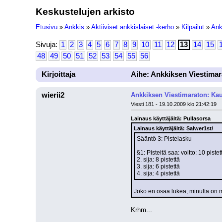
Keskustelujen arkisto
Etusivu
»
Ankkis
»
Aktiiviset ankkislaiset -kerho
»
Kilpailut
»
Ank
Sivuja:
1
2
3
4
5
6
7
8
9
10
11
12
13
14
15
48
49
50
51
52
53
54
55
56
Kirjoittaja
Aihe: Ankkiksen Viestimar
wierii2
Ankkiksen Viestimaraton: Kau
Viesti 181 - 19.10.2009 klo 21:42:19
Lainaus käyttäjältä: Pullasorsa
Lainaus käyttäjältä: Salwer1st/
Sääntö 3: Pistelasku
§1: Pisteitä saa: voitto: 10 pistet
2. sija: 8 pistettä
3. sija: 6 pistettä
4. sija: 4 pistettä
Joko en osaa lukea, minulta on 
Krhm...