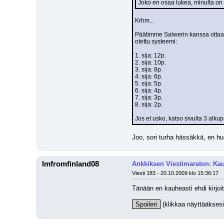
Joko en osaa lukea, minulta on
Krhm...
Päätimme Salwerin kanssa ottaa 
otettu systeemi:
1. sija: 12p.
2. sija: 10p.
3. sija: 8p.
4. sija: 6p.
5. sija: 5p.
6. sija: 4p.
7. sija: 3p.
8. sija: 2p.
Jos et usko, katso sivulta 3 alkup
Joo, sori turha hässäkkä, en h
Imfromfinland08
Ankkiksen Viestimaraton: Kau
Viesti 183 - 20.10.2009 klo 15:36:17
Tänään en kauheasti ehdi kirjoi
Spoileri
 (klikkaa näyttääksesi