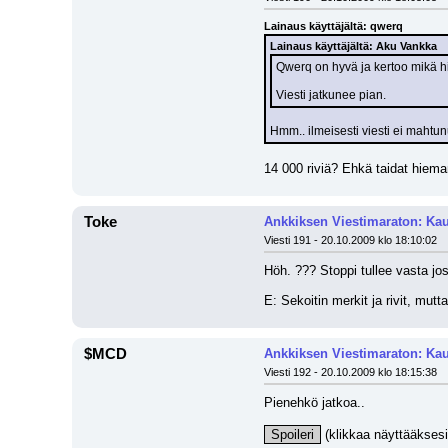
Lainaus käyttäjältä: qwerq
Lainaus käyttäjältä: Aku Vankka
Qwerq on hyvä ja kertoo mikä hi
Viesti jatkunee pian.
Hmm.. ilmeisesti viesti ei mahtunu
14 000 riviä? Ehkä taidat hieman 
Toke
Ankkiksen Viestimaraton: Kau
Viesti 191 - 20.10.2009 klo 18:10:02
Höh. ??? Stoppi tullee vasta jos
E: Sekoitin merkit ja rivit, mut
$MCD
Ankkiksen Viestimaraton: Kau
Viesti 192 - 20.10.2009 klo 18:15:38
Pienehkö jatkoa..
Spoileri
 (klikkaa näyttääksesi