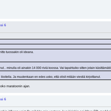
si 6
itto tuossakin oli ideana.
ut... minulla oli ainakin 14 000 riviä koossa. Vai tapahtuiko sitten jotain käsittämät
iioitella. Ja muutenkaan en edes usko, että olisit mitään viestiä kirjoittanut.
 koko maratoonin ajan.
si 6