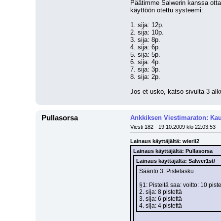
Päätimme Salwerin kanssa ottaa
käyttöön otettu systeemi:
1. sija: 12p.
2. sija: 10p.
3. sija: 8p.
4. sija: 6p.
5. sija: 5p.
6. sija: 4p.
7. sija: 3p.
8. sija: 2p.
Jos et usko, katso sivulta 3 alk
Pullasorsa
Ankkiksen Viestimaraton: Kau
Viesti 182 - 19.10.2009 klo 22:03:53
Lainaus käyttäjältä: wierii2
Lainaus käyttäjältä: Pullasorsa
Lainaus käyttäjältä: Salwer1st/
Sääntö 3: Pistelasku
§1: Pisteitä saa: voitto: 10 piste
2. sija: 8 pistettä
3. sija: 6 pistettä
4. sija: 4 pistettä