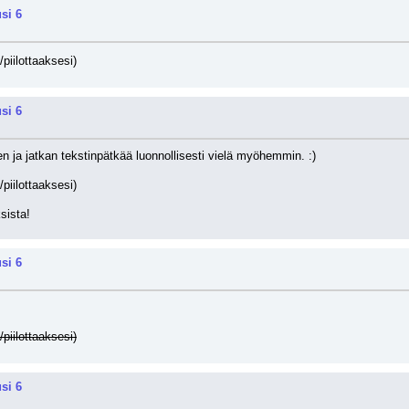
si 6
/piilottaaksesi)
si 6
ilen ja jatkan tekstinpätkää luonnollisesti vielä myöhemmin. :)
/piilottaaksesi)
ksista!
si 6
/piilottaaksesi)
si 6