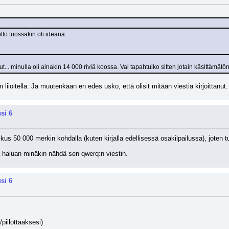
tto tuossakin oli ideana.
t... minulla oli ainakin 14 000 riviä koossa. Vai tapahtuiko sitten jotain käsittämätö
liioitella. Ja muutenkaan en edes usko, että olisit mitään viestiä kirjoittanut.
si 6
kus 50 000 merkin kohdalla (kuten kirjalla edellisessä osakilpailussa), joten 
ta haluan minäkin nähdä sen qwerq:n viestin.
si 6
/piilottaaksesi)