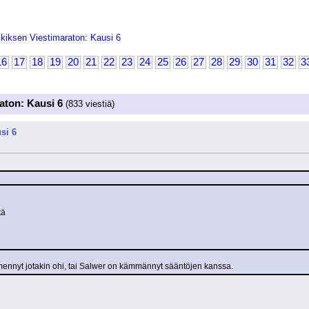
kiksen Viestimaraton: Kausi 6
16
17
18
19
20
21
22
23
24
25
26
27
28
29
30
31
32
3
aton: Kausi 6
(833 viestiä)
si 6
tä 
mennyt jotakin ohi, tai Salwer on kämmännyt sääntöjen kanssa.