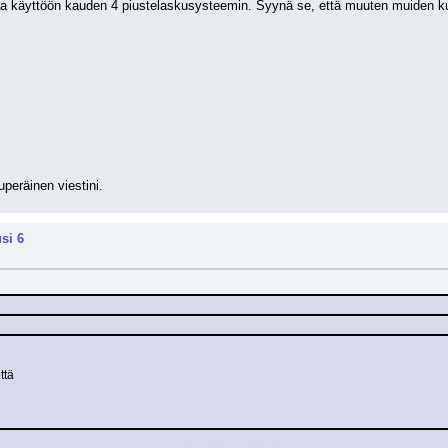
 käyttöön kauden 4 piustelaskusysteemin. Syynä se, että muuten muiden kui
uperäinen viestini.
si 6
ttä 