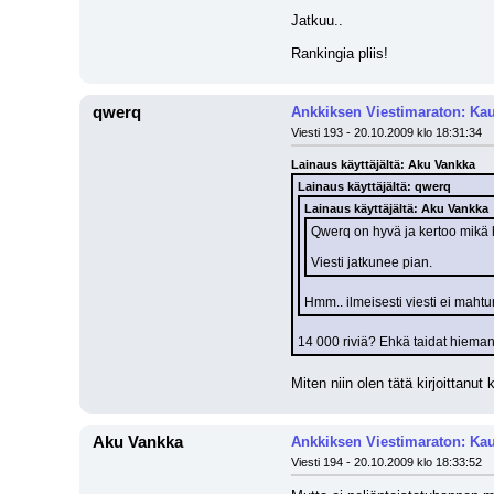
Jatkuu..
Rankingia pliis!
qwerq
Ankkiksen Viestimaraton: Kau
Viesti 193 - 20.10.2009 klo 18:31:34
Lainaus käyttäjältä: Aku Vankka
Lainaus käyttäjältä: qwerq
Lainaus käyttäjältä: Aku Vankka
Qwerq on hyvä ja kertoo mikä h
Viesti jatkunee pian.
Hmm.. ilmeisesti viesti ei mahtun
14 000 riviä? Ehkä taidat hieman l
Miten niin olen tätä kirjoittanut
Aku Vankka
Ankkiksen Viestimaraton: Kau
Viesti 194 - 20.10.2009 klo 18:33:52