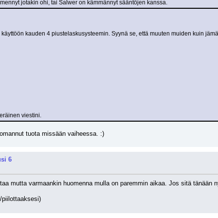
 mennyt jotakin ohi, tai Salwer on kämmännyt sääntöjen kanssa.
käyttöön kauden 4 piustelaskusysteemin. Syynä se, että muuten muiden kuin jämäp
eräinen viestini.
uomannut tuota missään vaiheessa. :)
si 6
ttaa mutta varmaankin huomenna mulla on paremmin aikaa. Jos sitä tänään nyt 
/piilottaaksesi)