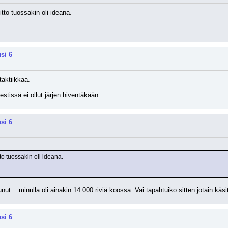
tto tuossakin oli ideana.
si 6
aktiikkaa. 
stissä ei ollut järjen hiventäkään.
si 6
o tuossakin oli ideana.
nut... minulla oli ainakin 14 000 riviä koossa. Vai tapahtuiko sitten jotain kä
si 6