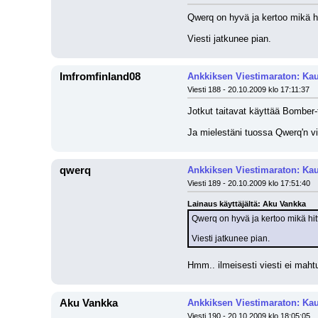
Qwerq on hyvä ja kertoo mikä hi
Viesti jatkunee pian.
Imfromfinland08
Ankkiksen Viestimaraton: Kau
Viesti 188 - 20.10.2009 klo 17:11:37
Jotkut taitavat käyttää Bomber-t
Ja mielestäni tuossa Qwerq'n vie
qwerq
Ankkiksen Viestimaraton: Kau
Viesti 189 - 20.10.2009 klo 17:51:40
Lainaus käyttäjältä: Aku Vankka
Qwerq on hyvä ja kertoo mikä hitt
Viesti jatkunee pian.
Hmm.. ilmeisesti viesti ei mahtu
Aku Vankka
Ankkiksen Viestimaraton: Kau
Viesti 190 - 20.10.2009 klo 18:05:05