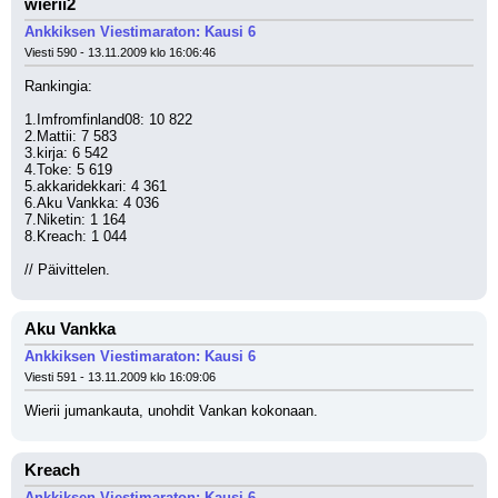
wierii2
Ankkiksen Viestimaraton: Kausi 6
Viesti 590 - 13.11.2009 klo 16:06:46
Rankingia:
1.Imfromfinland08: 10 822
2.Mattii: 7 583
3.kirja: 6 542
4.Toke: 5 619
5.akkaridekkari: 4 361
6.Aku Vankka: 4 036 
7.Niketin: 1 164
8.Kreach: 1 044
// Päivittelen.
Aku Vankka
Ankkiksen Viestimaraton: Kausi 6
Viesti 591 - 13.11.2009 klo 16:09:06
Wierii jumankauta, unohdit Vankan kokonaan.
Kreach
Ankkiksen Viestimaraton: Kausi 6