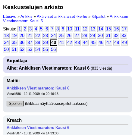
Keskustelujen arkisto
Etusivu
»
Ankkis
»
Aktiiviset ankkislaiset -kerho
»
Kilpailut
»
Ankkiksen
Viestimaraton: Kausi 6
Sivuja:
1
2
3
4
5
6
7
8
9
10
11
12
13
14
15
16
17
18
19
20
21
22
23
24
25
26
27
28
29
30
31
32
33
34
35
36
37
38
39
40
41
42
43
44
45
46
47
48
49
50
51
52
53
54
55
56
Kirjoittaja
Aihe: Ankkiksen Viestimaraton: Kausi 6
(833 viestiä)
Mattiii
Ankkiksen Viestimaraton: Kausi 6
Viesti 586 - 12.11.2009 klo 20:46:16
Spoileri
 (klikkaa näyttääksesi/piilottaaksesi)
Kreach
Ankkiksen Viestimaraton: Kausi 6
Viesti 587 - 13.11.2009 klo 14:33:36