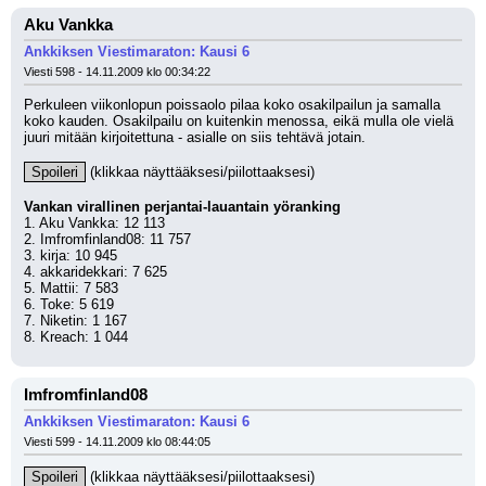
Aku Vankka
Ankkiksen Viestimaraton: Kausi 6
Viesti 598 - 14.11.2009 klo 00:34:22
Perkuleen viikonlopun poissaolo pilaa koko osakilpailun ja samalla 
koko kauden. Osakilpailu on kuitenkin menossa, eikä mulla ole vielä 
juuri mitään kirjoitettuna - asialle on siis tehtävä jotain.
Spoileri
 (klikkaa näyttääksesi/piilottaaksesi)
Vankan virallinen perjantai-lauantain yöranking
1. Aku Vankka: 12 113
2. Imfromfinland08: 11 757
3. kirja: 10 945
4. akkaridekkari: 7 625
5. Mattii: 7 583
6. Toke: 5 619
7. Niketin: 1 167
8. Kreach: 1 044
Imfromfinland08
Ankkiksen Viestimaraton: Kausi 6
Viesti 599 - 14.11.2009 klo 08:44:05
Spoileri
 (klikkaa näyttääksesi/piilottaaksesi)