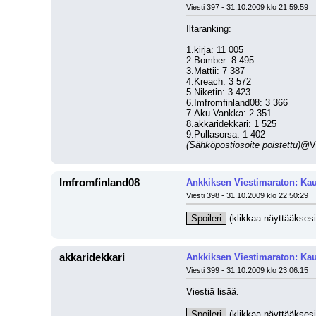
Viesti 397 - 31.10.2009 klo 21:59:59
Iltaranking:
1.kirja: 11 005
2.Bomber: 8 495
3.Mattii: 7 387
4.Kreach: 3 572
5.Niketin: 3 423
6.Imfromfinland08: 3 366
7.Aku Vankka: 2 351
8.akkaridekkari: 1 525
9.Pullasorsa: 1 402
(Sähköpostiosoite poistettu)
@VI
Imfromfinland08
Ankkiksen Viestimaraton: Kau
Viesti 398 - 31.10.2009 klo 22:50:29
Spoileri
 (klikkaa näyttääksesi
akkaridekkari
Ankkiksen Viestimaraton: Kau
Viesti 399 - 31.10.2009 klo 23:06:15
Viestiä lisää.
Spoileri
 (klikkaa näyttääksesi