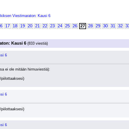
kiksen Viestimaraton: Kausi 6
6
17
18
19
20
21
22
23
24
25
26
27
28
29
30
31
32
3
aton: Kausi 6
(833 viestiä)
si 6
sa ei ole mitään hirmuviestiä):
/piilottaaksesi)
si 6
/piilottaaksesi)
si 6