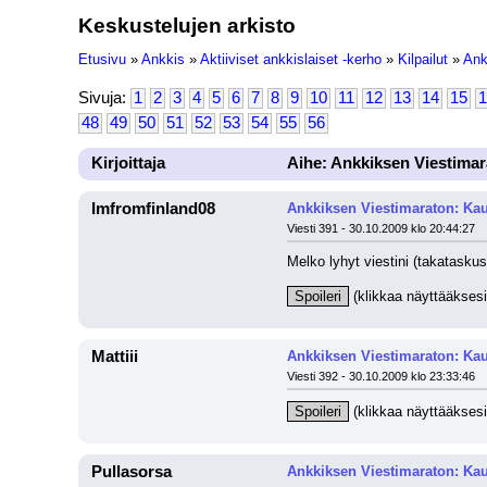
Keskustelujen arkisto
Etusivu
»
Ankkis
»
Aktiiviset ankkislaiset -kerho
»
Kilpailut
»
Ank
Sivuja:
1
2
3
4
5
6
7
8
9
10
11
12
13
14
15
1
48
49
50
51
52
53
54
55
56
Kirjoittaja
Aihe: Ankkiksen Viestimar
Imfromfinland08
Ankkiksen Viestimaraton: Kau
Viesti 391 - 30.10.2009 klo 20:44:27
Melko lyhyt viestini (takataskus
Spoileri
 (klikkaa näyttääksesi
Mattiii
Ankkiksen Viestimaraton: Kau
Viesti 392 - 30.10.2009 klo 23:33:46
Spoileri
 (klikkaa näyttääksesi
Pullasorsa
Ankkiksen Viestimaraton: Kau