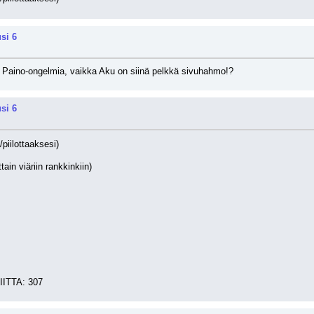
si 6
an Paino-ongelmia, vaikka Aku on siinä pelkkä sivuhahmo!?
si 6
/piilottaaksesi)
ain viäriin rankkinkiin)
ITTA: 307