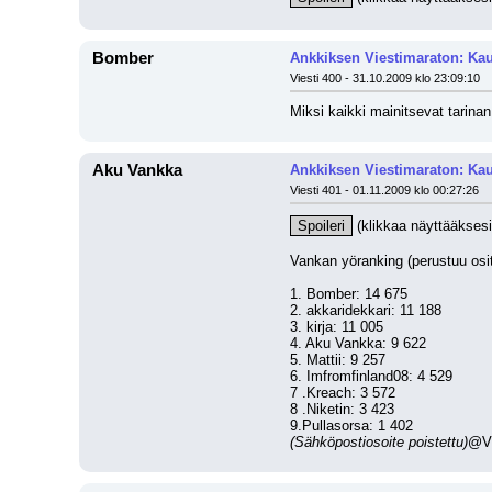
Bomber
Ankkiksen Viestimaraton: Kau
Viesti 400 - 31.10.2009 klo 23:09:10
Miksi kaikki mainitsevat tarin
Aku Vankka
Ankkiksen Viestimaraton: Kau
Viesti 401 - 01.11.2009 klo 00:27:26
Spoileri
 (klikkaa näyttääksesi
Vankan yöranking (perustuu ositt
1. Bomber: 14 675
2. akkaridekkari: 11 188
3. kirja: 11 005
4. Aku Vankka: 9 622
5. Mattii: 9 257
6. Imfromfinland08: 4 529
7 .Kreach: 3 572
8 .Niketin: 3 423
9.Pullasorsa: 1 402
(Sähköpostiosoite poistettu)
@VI