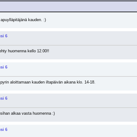
 apuylläpitäjänä kauden. :)
si 6
 tehty huomenna kello 12.00!!
si 6
pyrin aloittamaan kauden iltapäivän aikana klo. 14-18.
si 6
kausihan alkaa vasta huomenna :)
si 6