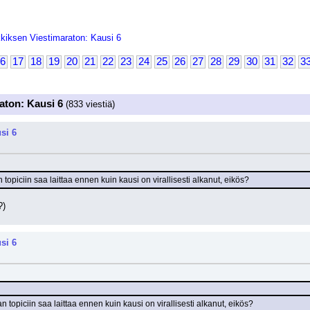
kiksen Viestimaraton: Kausi 6
6
17
18
19
20
21
22
23
24
25
26
27
28
29
30
31
32
3
aton: Kausi 6
(833 viestiä)
si 6
opiciin saa laittaa ennen kuin kausi on virallisesti alkanut, eikös?
?)
si 6
topiciin saa laittaa ennen kuin kausi on virallisesti alkanut, eikös?