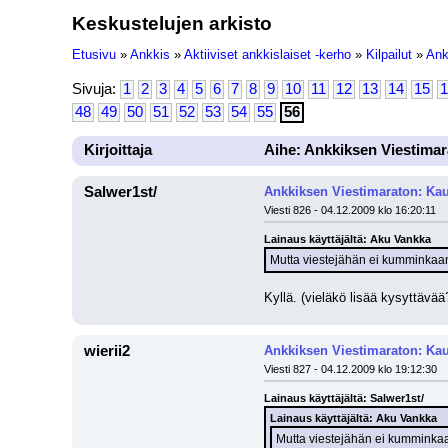
Keskustelujen arkisto
Etusivu
»
Ankkis
»
Aktiiviset ankkislaiset -kerho
»
Kilpailut
»
Ank
Sivuja:
1
2
3
4
5
6
7
8
9
10
11
12
13
14
15
1
48
49
50
51
52
53
54
55
56
Kirjoittaja
Aihe: Ankkiksen Viestimar
Salwer1st/
Ankkiksen Viestimaraton: Kau
Viesti 826 - 04.12.2009 klo 16:20:11
Lainaus käyttäjältä: Aku Vankka
Mutta viestejähän ei kumminkaan t
Kyllä. (vieläkö lisää kysyttävää
wierii2
Ankkiksen Viestimaraton: Kau
Viesti 827 - 04.12.2009 klo 19:12:30
Lainaus käyttäjältä: Salwer1st/
Lainaus käyttäjältä: Aku Vankka
Mutta viestejähän ei kumminkaan 