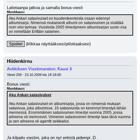
Laitetaanpa jatkoa ja samalla bonus-viesti 
Muokkaus:
Aku Ankan satasivuiset on kuudenteentoista osaan edennyt 
albumisarja. Nimensä mukaisesti albumi on satasivuinen ja sisältää 
noin viisi tarinaa. Vuodesta 2005 ilmestyneen albumisarjan uusin osa 
on nimeltään Erittäin salainen.
Spoileri
 (klikkaa näyttääksesi/piilottaaksesi)
Hiidenkirnu
Ankkiksen Viestimaraton: Kausi 6
Viesti 258 - 23.10.2009 klo 18:18:00
Bonus viesti: 
Muokkaus:
Aku Ankan satasivuiset
Aku Ankan satasivuiset on albumisarja, jossa on nimensä mukaan 
satasivua, joka albumissa. 16 satasivuista on kerennyt ilmestyä tähän 
mennessä. Ensimmäinen satasivuinen ilmestyi vuonna 2005, jossa 
aiheena oli merirosvot. Viimeisin satasivuinen ilmestyi taas tänä vuonna 
ja sen aiheena oli agentti seikkailut.
Ja kilpailu viestini, joka on nyt entistä pidempi ;D .