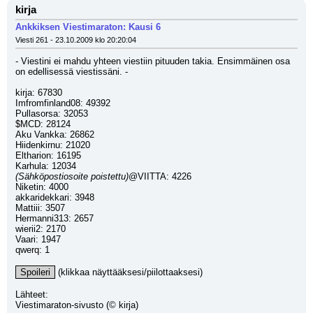
kirja
Ankkiksen Viestimaraton: Kausi 6
Viesti 261 - 23.10.2009 klo 20:20:04
- Viestini ei mahdu yhteen viestiin pituuden takia. Ensimmäinen osa 
on edellisessä viestissäni. -
kirja: 67830
Imfromfinland08: 49392
Pullasorsa: 32053
$MCD: 28124
Aku Vankka: 26862
Hiidenkirnu: 21020
Eltharion: 16195
Karhula: 12034
(Sähköpostiosoite poistettu)
@VIITTA: 4226
Niketin: 4000
akkaridekkari: 3948
Mattiii: 3507
Hermanni313: 2657
wierii2: 2170
Vaari: 1947
qwerq: 1
Spoileri
 (klikkaa näyttääksesi/piilottaaksesi)
Lähteet:
Viestimaraton-sivusto (© kirja)