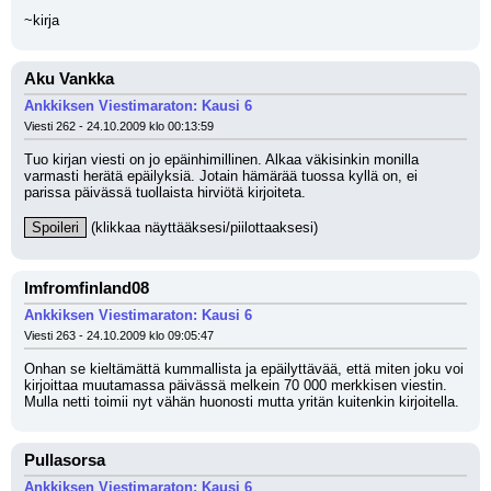
~kirja
Aku Vankka
Ankkiksen Viestimaraton: Kausi 6
Viesti 262 - 24.10.2009 klo 00:13:59
Tuo kirjan viesti on jo epäinhimillinen. Alkaa väkisinkin monilla 
varmasti herätä epäilyksiä. Jotain hämärää tuossa kyllä on, ei 
parissa päivässä tuollaista hirviötä kirjoiteta.
Spoileri
 (klikkaa näyttääksesi/piilottaaksesi)
Imfromfinland08
Ankkiksen Viestimaraton: Kausi 6
Viesti 263 - 24.10.2009 klo 09:05:47
Onhan se kieltämättä kummallista ja epäilyttävää, että miten joku voi 
kirjoittaa muutamassa päivässä melkein 70 000 merkkisen viestin. 
Mulla netti toimii nyt vähän huonosti mutta yritän kuitenkin kirjoitella.
Pullasorsa
Ankkiksen Viestimaraton: Kausi 6