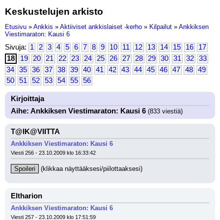
Keskustelujen arkisto
Etusivu
»
Ankkis
»
Aktiiviset ankkislaiset -kerho
»
Kilpailut
»
Ankkiksen
Viestimaraton: Kausi 6
Sivuja:
1
2
3
4
5
6
7
8
9
10
11
12
13
14
15
16
17
18
19
20
21
22
23
24
25
26
27
28
29
30
31
32
33
34
35
36
37
38
39
40
41
42
43
44
45
46
47
48
49
50
51
52
53
54
55
56
Kirjoittaja
Aihe: Ankkiksen Viestimaraton: Kausi 6
(833 viestiä)
T@IK@VIITTA
Ankkiksen Viestimaraton: Kausi 6
Viesti 256 - 23.10.2009 klo 16:33:42
Spoileri
 (klikkaa näyttääksesi/piilottaaksesi)
Eltharion
Ankkiksen Viestimaraton: Kausi 6
Viesti 257 - 23.10.2009 klo 17:51:59