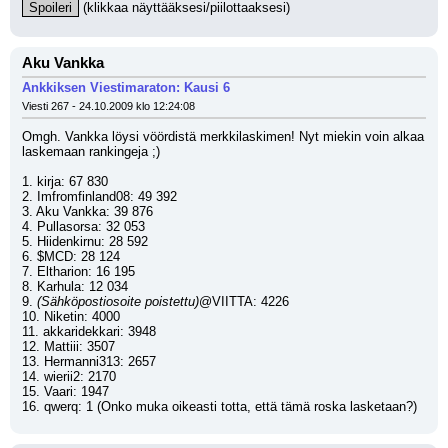
Spoileri
 (klikkaa näyttääksesi/piilottaaksesi)
Aku Vankka
Ankkiksen Viestimaraton: Kausi 6
Viesti 267 - 24.10.2009 klo 12:24:08
Omgh. Vankka löysi vöördistä merkkilaskimen! Nyt miekin voin alkaa 
laskemaan rankingeja ;)
1. kirja: 67 830
2. Imfromfinland08: 49 392
3. Aku Vankka: 39 876
4. Pullasorsa: 32 053
5. Hiidenkirnu: 28 592
6. $MCD: 28 124
7. Eltharion: 16 195
8. Karhula: 12 034
9. 
(Sähköpostiosoite poistettu)
@VIITTA: 4226
10. Niketin: 4000
11. akkaridekkari: 3948
12. Mattiii: 3507
13. Hermanni313: 2657
14. wierii2: 2170
15. Vaari: 1947
16. qwerq: 1 (Onko muka oikeasti totta, että tämä roska lasketaan?)