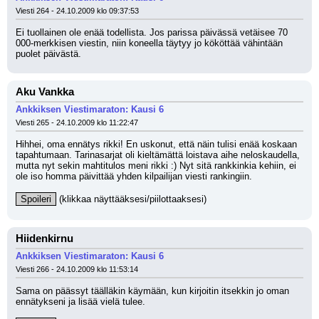
Viesti 264 - 24.10.2009 klo 09:37:53
Ei tuollainen ole enää todellista. Jos parissa päivässä vetäisee 70 
000-merkkisen viestin, niin koneella täytyy jo kököttää vähintään 
puolet päivästä.
Aku Vankka
Ankkiksen Viestimaraton: Kausi 6
Viesti 265 - 24.10.2009 klo 11:22:47
Hihhei, oma ennätys rikki! En uskonut, että näin tulisi enää koskaan 
tapahtumaan. Tarinasarjat oli kieltämättä loistava aihe neloskaudella, 
mutta nyt sekin mahtitulos meni rikki :) Nyt sitä rankkinkia kehiin, ei 
ole iso homma päivittää yhden kilpailijan viesti rankingiin.
Spoileri
 (klikkaa näyttääksesi/piilottaaksesi)
Hiidenkirnu
Ankkiksen Viestimaraton: Kausi 6
Viesti 266 - 24.10.2009 klo 11:53:14
Sama on päässyt täälläkin käymään, kun kirjoitin itsekkin jo oman 
ennätykseni ja lisää vielä tulee. 