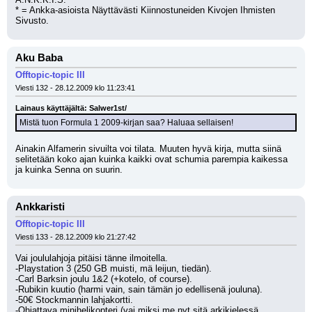
* = Ankka-asioista Näyttävästi Kiinnostuneiden Kivojen Ihmisten 
Sivusto.
Aku Baba
Offtopic-topic III
Viesti 132 - 28.12.2009 klo 11:23:41
Lainaus käyttäjältä: Salwer1st/
Mistä tuon Formula 1 2009-kirjan saa? Haluaa sellaisen!
Ainakin Alfamerin sivuilta voi tilata. Muuten hyvä kirja, mutta siinä 
selitetään koko ajan kuinka kaikki ovat schumia parempia kaikessa 
ja kuinka Senna on suurin.
Ankkaristi
Offtopic-topic III
Viesti 133 - 28.12.2009 klo 21:27:42
Vai joululahjoja pitäisi tänne ilmoitella.
-Playstation 3 (250 GB muisti, mä leijun, tiedän).
-Carl Barksin joulu 1&2 (+kotelo, of course).
-Rubikin kuutio (harmi vain, sain tämän jo edellisenä jouluna).
-50€ Stockmannin lahjakortti.
-Ohjattava minihelikopteri (vai miksi me nyt sitä arkikielessä 