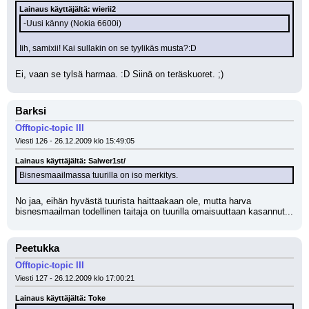
Lainaus käyttäjältä: wierii2
-Uusi känny (Nokia 6600i)
Iih, samixii! Kai sullakin on se tyylikäs musta?:D
Ei, vaan se tylsä harmaa. :D Siinä on teräskuoret. ;)
Barksi
Offtopic-topic III
Viesti 126 - 26.12.2009 klo 15:49:05
Lainaus käyttäjältä: Salwer1st/
Bisnesmaailmassa tuurilla on iso merkitys.
No jaa, eihän hyvästä tuurista haittaakaan ole, mutta harva 
bisnesmaailman todellinen taitaja on tuurilla omaisuuttaan kasannut...
Peetukka
Offtopic-topic III
Viesti 127 - 26.12.2009 klo 17:00:21
Lainaus käyttäjältä: Toke