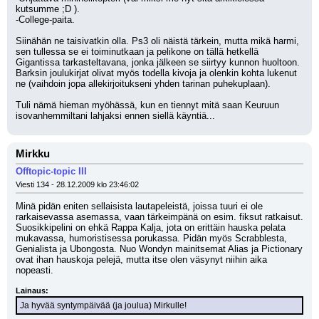
kutsumme ;D ).
-College-paita.
Siinähän ne taisivatkin olla. Ps3 oli näistä tärkein, mutta mikä harmi, 
sen tullessa se ei toiminutkaan ja pelikone on tällä hetkellä 
Gigantissa tarkasteltavana, jonka jälkeen se siirtyy kunnon huoltoon. 
Barksin joulukirjat olivat myös todella kivoja ja olenkin kohta lukenut 
ne (vaihdoin jopa allekirjoitukseni yhden tarinan puhekuplaan). 
Tuli nämä hieman myöhässä, kun en tiennyt mitä saan Keuruun 
isovanhemmiltani lahjaksi ennen siellä käyntiä...
Mirkku
Offtopic-topic III
Viesti 134 - 28.12.2009 klo 23:46:02
Minä pidän eniten sellaisista lautapeleistä, joissa tuuri ei ole 
rarkaisevassa asemassa, vaan tärkeimpänä on esim. fiksut ratkaisut. 
Suosikkipelini on ehkä Rappa Kalja, jota on erittäin hauska pelata 
mukavassa, humoristisessa porukassa. Pidän myös Scrabblesta, 
Genialista ja Ubongosta. Nuo Wondyn mainitsemat Alias ja Pictionary 
ovat ihan hauskoja pelejä, mutta itse olen väsynyt niihin aika 
nopeasti.
Lainaus:
Ja hyvää syntympäivää (ja joulua) Mirkulle!