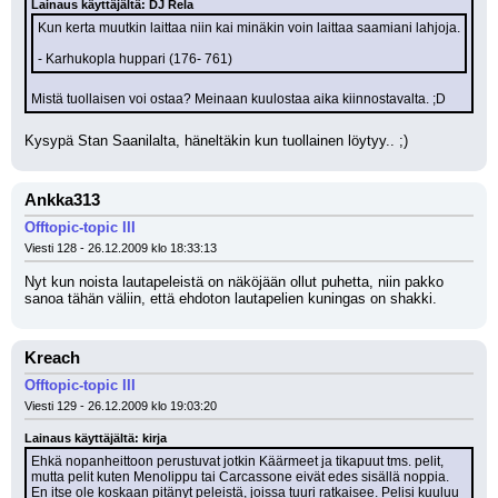
Lainaus käyttäjältä: DJ Rela
Kun kerta muutkin laittaa niin kai minäkin voin laittaa saamiani lahjoja.
- Karhukopla huppari (176- 761)
Mistä tuollaisen voi ostaa? Meinaan kuulostaa aika kiinnostavalta. ;D
Kysypä Stan Saanilalta, häneltäkin kun tuollainen löytyy.. ;)
Ankka313
Offtopic-topic III
Viesti 128 - 26.12.2009 klo 18:33:13
Nyt kun noista lautapeleistä on näköjään ollut puhetta, niin pakko 
sanoa tähän väliin, että ehdoton lautapelien kuningas on shakki.
Kreach
Offtopic-topic III
Viesti 129 - 26.12.2009 klo 19:03:20
Lainaus käyttäjältä: kirja
Ehkä nopanheittoon perustuvat jotkin Käärmeet ja tikapuut tms. pelit, 
mutta pelit kuten Menolippu tai Carcassone eivät edes sisällä noppia. 
En itse ole koskaan pitänyt peleistä, joissa tuuri ratkaisee. Pelisi kuuluu 