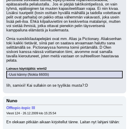
epätasaisella pelialustalla.. Jos ei pärjää taktikointipelissä, on vain 
tyhmä, epälooginen tai muuten kapasiteetiltaan vajaa. Ei niin kivaa. 
Lisäksi tuuripelit (tosin osittain hyvällä mäihällä ja taidolla voitettavat 
pelit ovat parhaita) on pakko ottaa vähemmän vakavasti, joka usein 
lisää peli-iloa. Ehkä kilpailuviettini on keskivertoa matalampi, mutten 
voi sietää ihmisiä, jotka ottavat pienekin pelin täysverisenä 
kamppailuna elämästä ja kuolemasta.
Omia suosikkilautapelejäni ovat mm. Alias ja Pictionary. Aliaksenhan 
toki kaikki tietävät, siinä pari on saatava arvaamaan haluttu sana 
selittämällä se. Pictionaryssa homma toimii piirtämällä.:D Olen 
siskoni kanssa näissä voittamaton tiimi, aivomme ovat samalla 
tavalla kieroutuneet, joten meitä vastaan on suhteellisen haastavaa 
pelata.
Lainaus käyttäjältä: wierii2
-Uusi känny (Nokia 6600i)
Iih, samixii! Kai sullakin on se tyylikäs musta?:D
Nuno
Offtopic-topic III
Viesti 124 - 26.12.2009 klo 15:25:54
En olekaan pitkään aikaan kirjoitellut tänne. Laitan nyt lahjani tähän: