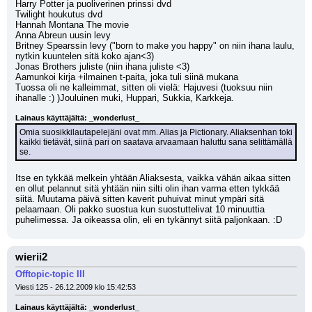
Harry Potter ja puoliverinen prinssi dvd
Twilight houkutus dvd
Hannah Montana The movie
Anna Abreun uusin levy
Britney Spearssin levy ("born to make you happy" on niin ihana laulu, 
nytkin kuuntelen sitä koko ajan<3)
Jonas Brothers juliste (niin ihana juliste <3)
Aamunkoi kirja +ilmainen t-paita, joka tuli siinä mukana
Tuossa oli ne kalleimmat, sitten oli vielä: Hajuvesi (tuoksuu niin 
ihanalle :) )Jouluinen muki, Huppari, Sukkia, Karkkeja. 
Lainaus käyttäjältä: _wonderlust_
Omia suosikkilautapelejäni ovat mm. Alias ja Pictionary. Aliaksenhan toki 
kaikki tietävät, siinä pari on saatava arvaamaan haluttu sana selittämällä 
se.
Itse en tykkää melkein yhtään Aliaksesta, vaikka vähän aikaa sitten 
en ollut pelannut sitä yhtään niin silti olin ihan varma etten tykkää 
siitä. Muutama päivä sitten kaverit puhuivat minut ympäri sitä 
pelaamaan. Oli pakko suostua kun suostuttelivat 10 minuuttia 
puhelimessa. Ja oikeassa olin, eli en tykännyt siitä paljonkaan. :D
wierii2
Offtopic-topic III
Viesti 125 - 26.12.2009 klo 15:42:53
Lainaus käyttäjältä: _wonderlust_