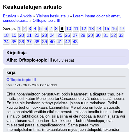
Keskustelujen arkisto
Etusivu
»
Ankkis
»
Yleinen keskustelu
»
Lorem ipsum dolor sit amet,
consectetuer...
»
Offtopic-topic III
Sivuja:
1
2
3
4
5
6
7
8
9
10
11
12
13
14
15
16
17
18
19
20
21
22
23
24
25
26
27
28
29
30
31
32
33
34
35
36
37
38
39
40
41
42
43
Kirjoittaja
Aihe: Offtopic-topic III
(643 viestiä)
kirja
Offtopic-topic III
Viesti 121 - 26.12.2009 klo 14:39:21
Ehkä nopanheittoon perustuvat jotkin Käärmeet ja tikapuut tms. pelit, 
mutta pelit kuten Menolippu tai Carcassone eivät edes sisällä noppia. 
En itse ole koskaan pitänyt peleistä, joissa tuuri ratkaisee. Pelisi 
kuuluu tuohon luokkaan. Esimerkiksi Menolippu on todella suosittu 
peli kansainvälisestikin eikä se perustu millään tavalla tuuriin, koska 
siinä voi taktikoida paljon, sillä siinä ei ole noppaa ja tuurin sijasta voi 
valita toisen vaihtoehdon. Taktiikkapelit, kuten Menolippu, ovat 
mielestäni paras lautapelikategoria. Sama pätee myös 
internetpeleihin tms. (mukaanlukien myös juonittelupelit, tekemäsi 