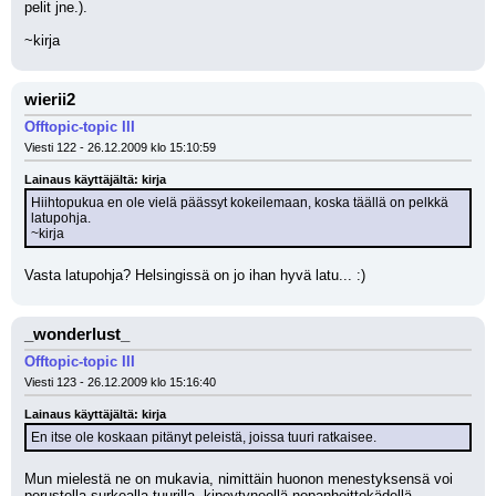
pelit jne.).
~kirja
wierii2
Offtopic-topic III
Viesti 122 - 26.12.2009 klo 15:10:59
Lainaus käyttäjältä: kirja
Hiihtopukua en ole vielä päässyt kokeilemaan, koska täällä on pelkkä 
latupohja.
~kirja
Vasta latupohja? Helsingissä on jo ihan hyvä latu... :)
_wonderlust_
Offtopic-topic III
Viesti 123 - 26.12.2009 klo 15:16:40
Lainaus käyttäjältä: kirja
En itse ole koskaan pitänyt peleistä, joissa tuuri ratkaisee.
Mun mielestä ne on mukavia, nimittäin huonon menestyksensä voi 
perustella surkealla tuurilla, kipeytyneellä nopanheittokädellä, 