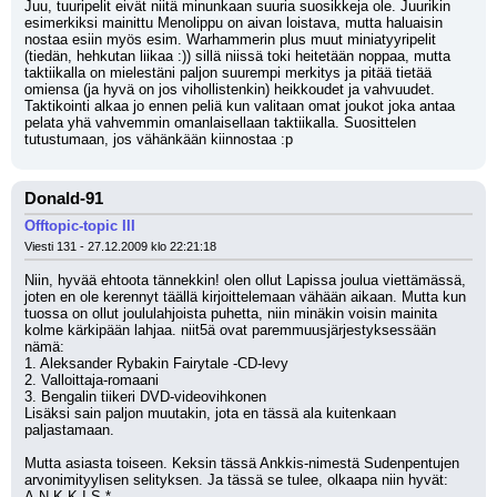
Juu, tuuripelit eivät niitä minunkaan suuria suosikkeja ole. Juurikin 
esimerkiksi mainittu Menolippu on aivan loistava, mutta haluaisin 
nostaa esiin myös esim. Warhammerin plus muut miniatyyripelit 
(tiedän, hehkutan liikaa :)) sillä niissä toki heitetään noppaa, mutta 
taktiikalla on mielestäni paljon suurempi merkitys ja pitää tietää 
omiensa (ja hyvä on jos vihollistenkin) heikkoudet ja vahvuudet. 
Taktikointi alkaa jo ennen peliä kun valitaan omat joukot joka antaa 
pelata yhä vahvemmin omanlaisellaan taktiikalla. Suosittelen 
tutustumaan, jos vähänkään kiinnostaa :p
Donald-91
Offtopic-topic III
Viesti 131 - 27.12.2009 klo 22:21:18
Niin, hyvää ehtoota tännekkin! olen ollut Lapissa joulua viettämässä, 
joten en ole kerennyt täällä kirjoittelemaan vähään aikaan. Mutta kun 
tuossa on ollut joululahjoista puhetta, niin minäkin voisin mainita 
kolme kärkipään lahjaa. niit5ä ovat paremmuusjärjestyksessään 
nämä:
1. Aleksander Rybakin Fairytale -CD-levy
2. Valloittaja-romaani
3. Bengalin tiikeri DVD-videovihkonen
Lisäksi sain paljon muutakin, jota en tässä ala kuitenkaan 
paljastamaan.
Mutta asiasta toiseen. Keksin tässä Ankkis-nimestä Sudenpentujen 
arvonimityylisen selityksen. Ja tässä se tulee, olkaapa niin hyvät:
A.N.K.K.I.S.*