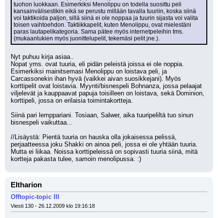
tuohon luokkaan. Esimerkiksi Menolippu on todella suosittu peli 
kansainvälisestikin eikä se perustu millään tavalla tuuriin, koska siinä 
voi taktikoida paljon, sillä siinä ei ole noppaa ja tuurin sijasta voi valita 
toisen vaihtoehdon. Taktiikkapelit, kuten Menolippu, ovat mielestäni 
paras lautapelikategoria. Sama pätee myös internetpeleihin tms. 
(mukaanlukien myös juonittelupelit, tekemäsi pelit jne.).
Nyt puhuu kirja asiaa.. 
Nopat yms. ovat tuuria, eli pidän peleistä joissa ei ole noppia. 
Esimerkiksi mainitsemasi Menolippu on loistava peli, ja 
Carcassonekin ihan hyvä (vaikkei aivan suosikkejani). Myös 
korttipelit ovat loistavia. Myynti/bisnespeli Bohnanza, jossa pelaajat 
viljelevät ja kauppaavat papuja toisilleen on loistava, sekä Dominion, 
korttipeli, jossa on erilaisia toimintakortteja.
Siinä pari lemppariani. Tosiaan, Salwer, aika tuuripeliltä tuo sinun 
bisnespeli vaikuttaa...
//Lisäystä: Pientä tuuria on hauska olla jokaisessa pelissä, 
perjaatteessa joku Shakki on ainoa peli, jossa ei ole yhtään tuuria. 
Mutta ei liikaa. Noissa korttipeleissä on sopivasti tuuria siinä, mitä 
kortteja pakasta tulee, samoin menolipussa. :)
Eltharion
Offtopic-topic III
Viesti 130 - 26.12.2009 klo 19:16:18