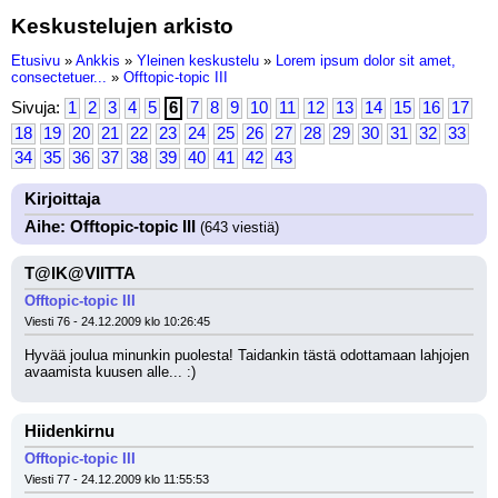
Keskustelujen arkisto
Etusivu
»
Ankkis
»
Yleinen keskustelu
»
Lorem ipsum dolor sit amet,
consectetuer...
»
Offtopic-topic III
Sivuja:
1
2
3
4
5
6
7
8
9
10
11
12
13
14
15
16
17
18
19
20
21
22
23
24
25
26
27
28
29
30
31
32
33
34
35
36
37
38
39
40
41
42
43
Kirjoittaja
Aihe: Offtopic-topic III
(643 viestiä)
T@IK@VIITTA
Offtopic-topic III
Viesti 76 - 24.12.2009 klo 10:26:45
Hyvää joulua minunkin puolesta! Taidankin tästä odottamaan lahjojen 
avaamista kuusen alle... :)
Hiidenkirnu
Offtopic-topic III
Viesti 77 - 24.12.2009 klo 11:55:53