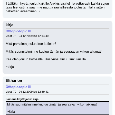
Täältäkin hyvät joulut kaikille Ankkislaisille! Toivottavasti kaikki sujuu 
taas hienosti ja saamme nauttia rauhallisesta joulusta. Illalla sitten 
pakettien avaaminen :).
kirja
Offtopic-topic III
Viesti 78 - 24.12.2009 klo 12:44:40
Mitä parhainta joulua itse kullekin!
Mitäs suunnitelmiinne kuuluu tämän ja seuraavan viikon aikana?
Itse olen joulun kotosalla. Uusivuosi kuluu sukulaisilla.
~kirja
Eltharion
Offtopic-topic III
Viesti 79 - 24.12.2009 klo 12:59:41
Lainaus käyttäjältä: kirja
Mitäs suunnitelmiinne kuuluu tämän ja seuraavan viikon aikana?
~kirja