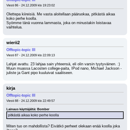
Viesti 86 - 24.12.2009 klo 19:23:02
Olettepa kiireisiä. Me vasta aloitellaan pääruokaa, pitkästä aikaa 
koko perhe koolla. 
Syömme tänä vuonna lammasta, joka on minustakin loistavaa 
vaihtelua.
wierii2
Offtopic-topic III
Viesti 87 - 24.12.2009 klo 22:09:13
Lahjat avattu. 23 lahjaa sain yhteensä, eli olin varsin tyytyväinen. :) 
Muun muassa Lacosten college-paita, IPod nano, Michael Jackson -
juliste ja Gant pipo kuuluivat saaliiseen.
kirja
Offtopic-topic III
Viesti 88 - 24.12.2009 klo 22:49:57
Lainaus käyttäjältä: Bomber
pitkästä aikaa koko perhe koolla
Miten tuo on mahdollista? Eivätkö perheet olekaan enää koolla joka 