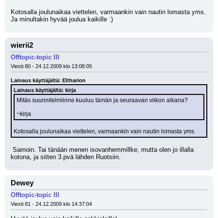
Kotosalla joulunaikaa viettelen, varmaankin vain nautin lomasta yms. 
Ja minultakin hyvää joulua kaikille :)
wierii2
Offtopic-topic III
Viesti 80 - 24.12.2009 klo 13:08:05
Lainaus käyttäjältä: Eltharion
Lainaus käyttäjältä: kirja
Mitäs suunnitelmiinne kuuluu tämän ja seuraavan viikon aikana?
~kirja
Kotosalla joulunaikaa viettelen, varmaankin vain nautin lomasta yms.
 Samoin. Tai tänään menen isovanhemmillke, mutta olen jo illalla 
kotona, ja sitten 3.pvä lähden Ruotsiin.
Dewey
Offtopic-topic III
Viesti 81 - 24.12.2009 klo 14:37:04