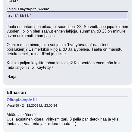
iltana?
Lainaus käyttäjältä: wierii2
23 lahjaa sain
Joulu on antamisen aikaa, ei saamisen. 23. Se voittanee jopa kolmen 
vuoden, jolloin olen saanut eniten lahjoja, summan. :D 23 on minulle 
aivan uskomattoman paljon.
Olenko minä ainoa, joka sai jotain ''hyötytavaraa'' (vaatteet 
poislukien)? Esimerkiksi kirjoja. :D Ja älypelejä. Täällä on mainittu 
tietokonepeli, roina, IPod ja juliste.
Kuinka paljon käytitte rahaa lahjoihin? Kai sentään enemmän kuin 
mitä lahjoihisi oli käytetty?
~kirja
Eltharion
Offtopic-topic III
Viesti 89 - 24.12.2009 klo 23:00:34
Mitäs jäi käteen?
Uusi akustinen kitara, viritysmittari, 3 peliä pari tietokirjaa ja yksi 
fantasia-, vaatteita ja kaikkea muuta. :-)