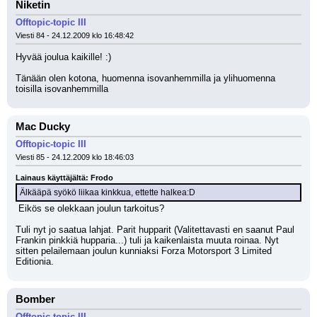
Niketin
Offtopic-topic III
Viesti 84 - 24.12.2009 klo 16:48:42
Hyvää joulua kaikille! :)
Tänään olen kotona, huomenna isovanhemmilla ja ylihuomenna 
toisilla isovanhemmilla
Mac Ducky
Offtopic-topic III
Viesti 85 - 24.12.2009 klo 18:46:03
Lainaus käyttäjältä: Frodo
Älkääpä syökö liikaa kinkkua, ettette halkea:D
 Eikös se olekkaan joulun tarkoitus?
Tuli nyt jo saatua lahjat. Parit hupparit (Valitettavasti en saanut Paul 
Frankin pinkkiä hupparia...) tuli ja kaikenlaista muuta roinaa. Nyt 
sitten pelailemaan joulun kunniaksi Forza Motorsport 3 Limited 
Editionia.
Bomber
Offtopic-topic III