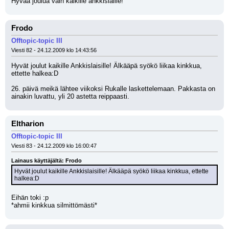
Hyvää joulua vain kaikille ankkislaille!
Frodo
Offtopic-topic III
Viesti 82 - 24.12.2009 klo 14:43:56
Hyvät joulut kaikille Ankkislaisille! Älkääpä syökö liikaa kinkkua, 
ettette halkea:D
26. päivä meikä lähtee viikoksi Rukalle laskettelemaan. Pakkasta on 
ainakin luvattu, yli 20 astetta reippaasti.
Eltharion
Offtopic-topic III
Viesti 83 - 24.12.2009 klo 16:00:47
Lainaus käyttäjältä: Frodo
Hyvät joulut kaikille Ankkislaisille! Älkääpä syökö liikaa kinkkua, ettette 
halkea:D
Eihän toki :p
*ahmii kinkkua silmittömästi*