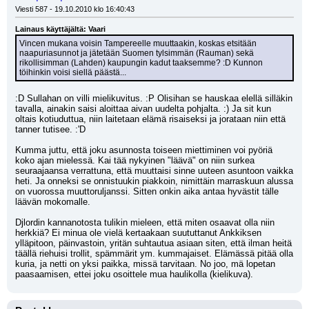
Viesti 587 - 19.10.2010 klo 16:40:43
Lainaus käyttäjältä: Vaari
Vincen mukana voisin Tampereelle muuttaakin, koskas etsitään 
naapuriasunnot ja jätetään Suomen tylsimmän (Rauman) sekä 
rikollisimman (Lahden) kaupungin kadut taaksemme? :D Kunnon 
töihinkin voisi siellä päästä...
:D Sullahan on villi mielikuvitus. :P Olisihan se hauskaa elellä silläkin 
tavalla, ainakin saisi aloittaa aivan uudelta pohjalta. :) Ja sit kun 
oltais kotiuduttua, niin laitetaan elämä risaiseksi ja jorataan niin että 
tanner tutisee. :'D
Kumma juttu, että joku asunnosta toiseen miettiminen voi pyöriä 
koko ajan mielessä. Kai tää nykyinen "läävä" on niin surkea 
seuraajaansa verrattuna, että muuttaisi sinne uuteen asuntoon vaikka 
heti. Ja onneksi se onnistuukin piakkoin, nimittäin marraskuun alussa 
on vuorossa muuttoruljanssi. Sitten onkin aika antaa hyvästit tälle 
läävän mokomalle. 
Djlordin kannanotosta tulikin mieleen, että miten osaavat olla niin 
herkkiä? Ei minua ole vielä kertaakaan suututtanut Ankkiksen 
ylläpitoon, päinvastoin, yritän suhtautua asiaan siten, että ilman heitä 
täällä riehuisi trollit, spämmärit ym. kummajaiset. Elämässä pitää olla 
kuria, ja netti on yksi paikka, missä tarvitaan. No joo, mä lopetan 
paasaamisen, ettei joku osoittele mua haulikolla (kielikuva).