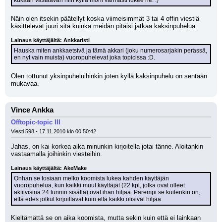
kukaan vastaavan niin kyllä moni varmasti lukee ne. :)
Näin olen itsekin päätellyt koska viimeisimmät 3 tai 4 offin viestiä 
käsittelevät juuri sitä kuinka meidän pitäisi jatkaa kaksinpuhelua.
Lainaus käyttäjältä: Ankkaristi
Hauska miten ankkaetsivä ja tämä akkari (joku numerosarjakin perässä, 
en nyt vain muista) vuoropuhelevat joka topicissa :D.
Olen tottunut yksinpuheluihinkin joten kyllä kaksinpuhelu on sentään 
mukavaa.
Vince Ankka
Offtopic-topic III
Viesti 598 - 17.11.2010 klo 00:50:42
Jahas, on kai korkea aika minunkin kirjoitella jotai tänne. Aloitankin 
vastaamalla joihinkin viesteihin.
Lainaus käyttäjältä: AkeMake
Onhan se tosiaan melko koomista lukea kahden käyttäjän 
vuoropuhelua, kun kaikki muut käyttäjät (22 kpl, jotka ovat olleet 
aktiivisina 24 tunnin sisällä) ovat ihan hiljaa. Parempi se kuitenkin on, 
että edes jotkut kirjoittavat kuin että kaikki olisivat hiljaa.
Kieltämättä se on aika koomista, mutta sekin kuin että ei lainkaan 