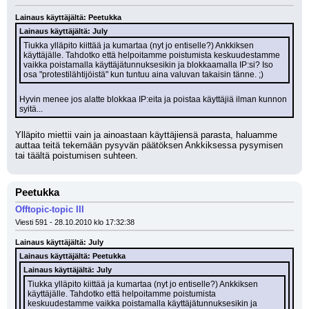
Lainaus käyttäjältä: Peetukka
Lainaus käyttäjältä: July
Tiukka ylläpito kiittää ja kumartaa (nyt jo entiselle?) Ankkiksen 
käyttäjälle. Tahdotko että helpoitamme poistumista keskuudestamme 
vaikka poistamalla käyttäjätunnuksesikin ja blokkaamalla IP:si? Iso 
osa "protestilähtijöistä" kun tuntuu aina valuvan takaisin tänne. ;)
Hyvin menee jos alatte blokkaa IP:eita ja poistaa käyttäjiä ilman kunnon 
syitä...
Ylläpito miettii vain ja ainoastaan käyttäjiensä parasta, haluamme 
auttaa teitä tekemään pysyvän päätöksen Ankkiksessa pysymisen 
tai täältä poistumisen suhteen.
Peetukka
Offtopic-topic III
Viesti 591 - 28.10.2010 klo 17:32:38
Lainaus käyttäjältä: July
Lainaus käyttäjältä: Peetukka
Lainaus käyttäjältä: July
Tiukka ylläpito kiittää ja kumartaa (nyt jo entiselle?) Ankkiksen 
käyttäjälle. Tahdotko että helpoitamme poistumista 
keskuudestamme vaikka poistamalla käyttäjätunnuksesikin ja 