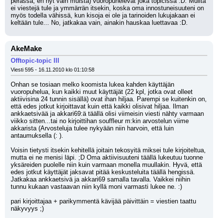
perässä, en nyt vain muista) vuoropuhelevat joka topicissa :D. Muilta 
ei viestejä tule ja ymmärrän itsekin, koska oma innostuneisuuteni on 
myös todella vähissä, kun kisoja ei ole ja tarinoiden lukujakaan ei 
keltään tule... No, jatkakaa vain, ainakin hauskaa luettavaa :D.
AkeMake
Offtopic-topic III
Viesti 595 - 16.11.2010 klo 01:10:58
Onhan se tosiaan melko koomista lukea kahden käyttäjän 
vuoropuhelua, kun kaikki muut käyttäjät (22 kpl, jotka ovat olleet 
aktiivisina 24 tunnin sisällä) ovat ihan hiljaa. Parempi se kuitenkin on, 
että edes jotkut kirjoittavat kuin että kaikki olisivat hiljaa. Ilman 
ankkaetsivää ja akkari69:ä täällä olisi viimeisin viesti nähty varmaan 
viikko sitten...tai no kirjoittihan souffleur m:kin arvostelun viime 
akkarista (Arvosteluja tulee nykyään niin harvoin, että luin 
antaumuksella (: ).
Voisin tietysti itsekin kehitellä joitain tekosyitä miksei tule kirjoiteltua, 
mutta ei ne menisi läpi. ;D Oma aktiivisuuteni täällä lukeutuu tuonne 
yksäreiden puolelle niin kuin varmaan monella muullakin. Hyvä, että 
edes jotkut käyttäjät jaksavat pitää keskusteluita täällä hengissä. 
Jatkakaa ankkaetsivä ja akkari69 samalla tavalla. Vaikkei niihin 
tunnu kukaan vastaavan niin kyllä moni varmasti lukee ne. :)
pari kirjoittajaa + parikymmentä kävijää päivittäin = viestien taattu 
näkyvyys ;)