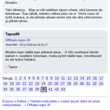
liikaakin. 
Talvi lähestyy... Maa on silti edelleen täysin vihreä, eikä lumesta ole 
tietoakaan. Saa nähdä, tuleeko valkea joulu vai ei. Viime vuosi oli 
kyllä mukava, ei ole pitkään aikaan ennen sitä ole ollut yhtä lumista 
ja pitkää talvea.
Tapsa99
Offtopic-topic III
Viesti 600 - 19.11.2010 klo 20:31:17
Minäkin käyn täällä taas pitkästä aikaa. : D Olin unohtanut tämän 
paikan n. vuodeksi kokonaan, mutta pyörin täällä taas, toivottavasti 
en ole isoksi haitaksi. 
~ Tapsa
Sivuja:
1
2
3
4
5
6
7
8
9
10
11
12
13
14
15
16
17
18
19
20
21
22
23
24
25
26
27
28
29
30
31
32
33
34
35
36
37
38
39
40
41
42
43
Etusivu
»
Ankkis
»
Yleinen keskustelu
»
Lorem ipsum dolor sit amet,
consectetuer...
»
Offtopic-topic III