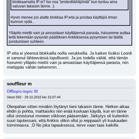
blokkaamalla IP:si? Iso osa "protestilähtijöistä" kun tuntuu aina 
valuvan takaisin tänne. ;)
Hyvin menee jos alatte blokkaa IP:eita ja poistaa käyttäjiä ilman 
kunnon syitä...
Ylläpito miettii vain ja ainoastaan käyttäjiensä parasta, haluamme auttaa 
teitä tekemään pysyvän päätöksen Ankkiksessa pysymisen tai täältä 
poistumisen suhteen.
IP:eita ei yleensä blokkailla noilla verukkeilla. Ja kaiken lisäksi Loordi 
ei sanonut lähteevänsä lopullisesti. Ja jos todella väität, että tämän 
foorumin ylläpito miettii vain ja ainoastaan käyttäjiensä parasta, niin 
mietippäs vähän tarkemmin...
souffleur m
Offtopic-topic III
Viesti 592 - 29.10.2010 klo 15:07:44
Olenpahan sitten minäkin löytänyt tieni takaisin tänne. Hetken aikaa 
ehdin jo pohtia, mahtaisiko niin enää koskaan käydä, kun en tänne 
ollut onnistunut moneen viikkoon pääsemään. Järkytys oli kuitenkin 
suuri tajutessani, että Ankkis olikin ollut jo reippaasti yli kuukauden 
toiminnassa. ;D No joka tapauksessa, terve vaan taas kaikille.