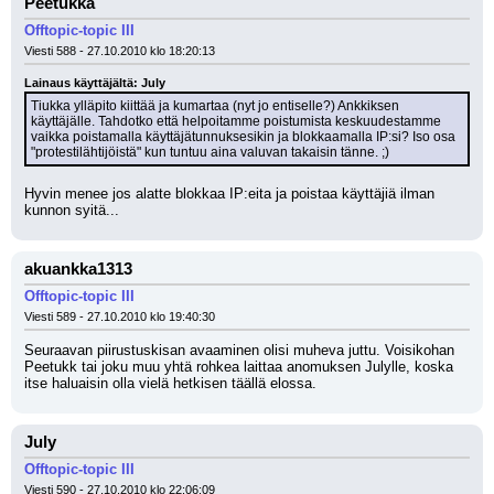
Peetukka
Offtopic-topic III
Viesti 588 - 27.10.2010 klo 18:20:13
Lainaus käyttäjältä: July
Tiukka ylläpito kiittää ja kumartaa (nyt jo entiselle?) Ankkiksen 
käyttäjälle. Tahdotko että helpoitamme poistumista keskuudestamme 
vaikka poistamalla käyttäjätunnuksesikin ja blokkaamalla IP:si? Iso osa 
"protestilähtijöistä" kun tuntuu aina valuvan takaisin tänne. ;)
Hyvin menee jos alatte blokkaa IP:eita ja poistaa käyttäjiä ilman 
kunnon syitä...
akuankka1313
Offtopic-topic III
Viesti 589 - 27.10.2010 klo 19:40:30
Seuraavan piirustuskisan avaaminen olisi muheva juttu. Voisikohan 
Peetukk tai joku muu yhtä rohkea laittaa anomuksen Julylle, koska 
itse haluaisin olla vielä hetkisen täällä elossa.
July
Offtopic-topic III
Viesti 590 - 27.10.2010 klo 22:06:09