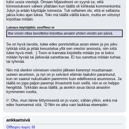
tulisi uusia viestejä. Omaan hiljaiselooni on syynä se, että 
kiinnostukseni väheni yllättäen kun täällä oli kiihkeää kommentointia 
Julyn ja erään käyttäjän toimesta. Tuli sellainen olo, että ei sellaista 
jaksa koko ajan lukea. Toki mä täällä välillä kävin, mutta en viitsinyt 
kirjoittaa mitään.
Lainaus käyttäjältä: souffleur m
Itse voisin ottaa tavoitteksi kirjoittaa ainakin yhden viestin per päivä.
Se on hyvä tavoite, tulee edes ponnisteltua asian eteen ja jos joku 
tykkää siitä ja pitää kesustelua yllä sen viestisi ansiosta, niin siitä 
tulee hyvä mieli. :) Tosin ei kannata kirjoitella mitään jos ei keksi 
mitään hyvää tai järkevää sanottavaa. Ei tuu sanottua mitään turhaa 
tai tyhmää.
Niin mä olenkin viimeisen viestini jälkeen kerennyt muuttamaan 
uuteen asuntoon, ja nyt on jo selvästi elämän laatukin parantunut, 
kun on saanut nukuttuakin paremmin kuin edellisessä asunnossa. Ja 
täällä on jopa paljon parempi ilmastointi kuin siellä, niin ei on helppo 
hengittää. Tykkään asua täällä, ja aionkin asua tässä ainaskin 
kymmenen vuotta.
//: Oho, mun tänne liittymisestä on jo vuosi, vähän ylikin, enkä mä 
edes huomannut sitä. :D Niin se aika vain laukkaa eteenpäin.
ankkaetsivä
Offtopic-topic III