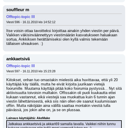
souffleur m
Offtopic-topic III
Viesti 596 - 16.11.2010 klo 14:52:12
Itse voisin ottaa tavoitteksi kirjoittaa ainakin yhden viestin per päivä. 
Vaikken väkisinväännettyyn viestimäärän kasvatukseen haluakaan 
sortua, Ankkiksen herättämiseksi olen kyllä valmis tekemään 
tällaisen uhrauksen. :)
ankkaetsivä
Offtopic-topic III
Viesti 597 - 16.11.2010 klo 15:23:28
Kiitokset, onhan tuo omastakin mielestä aika huvittavaa, että yli 20 
käyttäjää käy täällä, mutta he eivät kirjoita juurikaan vietejä 
foorumille. Muutama käyttäjä pitää koko foorumia pystyssä... Nyt sitä 
aktiivisuutta toivoisin muiltakin. Offissakin oli puoli kuukautta ettei 
kukaan vastannut, eikä viestejä saa muokattua kuin 6 tunnin ajan 
viestin lähettämisestä, eikä siis näin ollen ole saanut kuulumisiaan 
offiin. Mutta näköjään aina välillä saattaa montakin viestiä tulla 
päivässä, jos jokin aihe on, ja se on plussaa. 
Lainaus käyttäjältä: AkeMake
Jatkakaa ankkaetsivä ja akkari69 samalla tavalla. Vaikkei niihin tunnu 