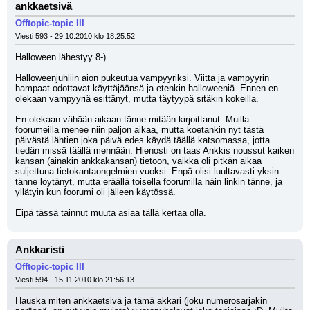
ankkaetsivä
Offtopic-topic III
Viesti 593 - 29.10.2010 klo 18:25:52
Halloween lähestyy 8-) 
Halloweenjuhliin aion pukeutua vampyyriksi. Viitta ja vampyyrin 
hampaat odottavat käyttäjäänsä ja etenkin halloweeniä. Ennen en 
olekaan vampyyriä esittänyt, mutta täytyypä sitäkin kokeilla. 
En olekaan vähään aikaan tänne mitään kirjoittanut. Muilla 
foorumeilla menee niin paljon aikaa, mutta koetankin nyt tästä 
päivästä lähtien joka päivä edes käydä täällä katsomassa, jotta 
tiedän missä täällä mennään. Hienosti on taas Ankkis noussut kaiken 
kansan (ainakin ankkakansan) tietoon, vaikka oli pitkän aikaa 
suljettuna tietokantaongelmien vuoksi. Enpä olisi luultavasti yksin 
tänne löytänyt, mutta eräällä toisella foorumilla näin linkin tänne, ja 
yllätyin kun foorumi oli jälleen käytössä.
Eipä tässä tainnut muuta asiaa tällä kertaa olla.
Ankkaristi
Offtopic-topic III
Viesti 594 - 15.11.2010 klo 21:56:13
Hauska miten ankkaetsivä ja tämä akkari (joku numerosarjakin 