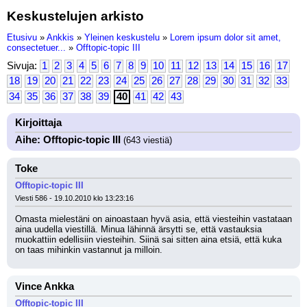
Keskustelujen arkisto
Etusivu
»
Ankkis
»
Yleinen keskustelu
»
Lorem ipsum dolor sit amet,
consectetuer...
»
Offtopic-topic III
Sivuja:
1
2
3
4
5
6
7
8
9
10
11
12
13
14
15
16
17
18
19
20
21
22
23
24
25
26
27
28
29
30
31
32
33
34
35
36
37
38
39
40
41
42
43
Kirjoittaja
Aihe: Offtopic-topic III
(643 viestiä)
Toke
Offtopic-topic III
Viesti 586 - 19.10.2010 klo 13:23:16
Omasta mielestäni on ainoastaan hyvä asia, että viesteihin vastataan 
aina uudella viestillä. Minua lähinnä ärsytti se, että vastauksia 
muokattiin edellisiin viesteihin. Siinä sai sitten aina etsiä, että kuka 
on taas mihinkin vastannut ja milloin.
Vince Ankka
Offtopic-topic III