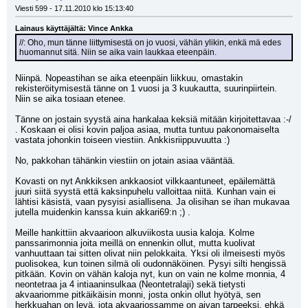
Viesti 599 - 17.11.2010 klo 15:13:40
Lainaus käyttäjältä: Vince Ankka
//: Oho, mun tänne liittymisestä on jo vuosi, vähän ylikin, enkä mä edes 
huomannut sitä. Niin se aika vain laukkaa eteenpäin.
Niinpä. Nopeastihan se aika eteenpäin liikkuu, omastakin 
rekisteröitymisestä tänne on 1 vuosi ja 3 kuukautta, suurinpiirtein. 
Niin se aika tosiaan etenee.
Tänne on jostain syystä aina hankalaa keksiä mitään kirjoitettavaa :-/ 
. Koskaan ei olisi kovin paljoa asiaa, mutta tuntuu pakonomaiselta 
vastata johonkin toiseen viestiin. Ankkisriippuvuutta :) 
No, pakkohan tähänkin viestiin on jotain asiaa vääntää. 
Kovasti on nyt Ankkiksen ankkaosiot vilkkaantuneet, epäilemättä 
juuri siitä syystä että kaksinpuhelu valloittaa niitä. Kunhan vain ei 
lähtisi käsistä, vaan pysyisi asiallisena. Ja olisihan se ihan mukavaa 
jutella muidenkin kanssa kuin akkari69:n ;) . 
Meille hankittiin akvaarioon alkuviikosta uusia kaloja. Kolme 
panssarimonnia joita meillä on ennenkin ollut, mutta kuolivat 
vanhuuttaan tai sitten olivat niin pelokkaita. Yksi oli ilmeisesti myös 
puolisokea, kun toinen silmä oli oudonnäköinen. Pysyi silti hengissä 
pitkään. Kovin on vähän kaloja nyt, kun on vain ne kolme monnia, 4 
neontetraa ja 4 intiaaninsulkaa (Neontetralaji) sekä tietysti 
akvaariomme pitkäikäisin monni, josta onkin ollut hyötyä, sen 
herkkuahan on levä, jota akvaariossamme on aivan tarpeeksi, ehkä 