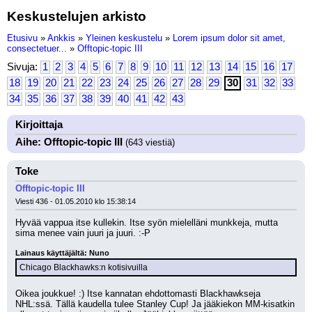
Keskustelujen arkisto
Etusivu
»
Ankkis
»
Yleinen keskustelu
»
Lorem ipsum dolor sit amet,
consectetuer...
»
Offtopic-topic III
Sivuja:
1
2
3
4
5
6
7
8
9
10
11
12
13
14
15
16
17
18
19
20
21
22
23
24
25
26
27
28
29
30
31
32
33
34
35
36
37
38
39
40
41
42
43
Kirjoittaja
Aihe: Offtopic-topic III
(643 viestiä)
Toke
Offtopic-topic III
Viesti 436 - 01.05.2010 klo 15:38:14
Hyvää vappua itse kullekin. Itse syön mielelläni munkkeja, mutta 
sima menee vain juuri ja juuri. :-P 
Lainaus käyttäjältä: Nuno
Chicago Blackhawks:n kotisivuilla
Oikea joukkue! :) Itse kannatan ehdottomasti Blackhawkseja 
NHL:ssä. Tällä kaudella tulee Stanley Cup! Ja jääkiekon MM-kisatkin 