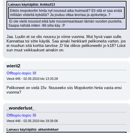
Lainaus käyttäjältä: Ankka313
Eikös mopokortin hinta nyt noussut aika huimasti? Eli sitä ei saa enää 
millään viidellä kybällä? Ja joutuu ottaa teoriaa ja ajotunteja..?
 Ei ole vielä noussut eikä tule nousemaankaan tämän vuoden puolella. 
Saapa nähdä miten -96:silla käy. :P
Jaa. Luulin et se olis noussu jo viime vuonna. Mut hyvä vaan sulle. 
Kannattaa toi sitte käydä. Saa ainaki henkkarit pelikoneita varten, jos 
ei muuhun sitä korttia tarvitse ;D Vai olikos pelikoneetki jo k18? Lotot 
sun muut veikkaukset ainakin on.
wierii2
Offtopic-topic III
Viesti 445 - 02.05.2010 klo 13:33:28
Pelikoneet on vielä 15v. Nouseeko siis Mopokortin hinta vasta ensi 
vuonna?
_wonderlust_
Offtopic-topic III
Viesti 446 - 02.05.2010 klo 19:26:06
Lainaus käyttäjältä: akkaridekkari