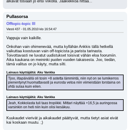
alkavat tosiaan jo ensi viikolla. Jääkiekkoa riittää...
Pullasorsa
Offtopic-topic III
Viesti 437 - 01.05.2010 klo 16:54:47
Vappuja vain kaikille.
Onkohan vain ohimenevää, mutta kyllähän Ankkis tällä hetkellä 
vaikuttaa koostuvan vain off-topicista ja parista tarinasta. 
Toivottavasti ne luvatut uudistukset toisivat vähän eloa foorumiin. 
Aika kaukana on meininki puolen vuoden takaisesta. Joo, tiedän, 
tämä valitus on jo käyty, mutta silti. 
Lainaus käyttäjältä: Aku Vankka
Tjoo, iltapäivällä oli tosin +8 astetta lämmintä, niin nyt on se lumikerros 
pienentynyt huomattavasti ja eurosta vetoa niin viimeistään torstaina on 
yhtä sulaa kuin eilen.
Lainaus käyttäjältä: Aku Vankka
Jeah, Kokkolasta tuli taas tropiikki. Mittari näyttää +16,5 ja auringossa 
varsinkin on heti niin kuin olisi kesäkuu.
Kuukaudet vierivät ja aikakaudet päättyvät, mutta tietyt asiat eivät 
kai koskaan muutu. ;)