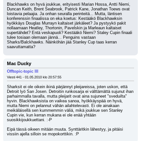
Blackhawks on hyvä joukkue, erityisesti Marian Hossa, Antti Niemi, 
Duncan Keith, Brent Seabrook, Patrick Kane, Jonathan Toews ovat 
loistavia pelaajia. Ja onhan seuralla perinteitä... Mutta, läntisen 
konferenssin finaalissa on eka koetus: Kestääkö Blackhawksin 
hyökkäys Douglas Murrayn kaltaiset järkäleet? Ja pystyykö pakit 
nollaamaan Heatley, Thortonin, Pavelskin ja Marleaun kaltaiset 
supertähdet? Entä veskapuoli? Kestääkö Niemi? Staley Cupin finaali 
tulee tosiaan olemaan jännä... Penguins vastaan 
Sharks/Balckhawks. Näinköhän jää Stanley Cup taas kerran 
saavuttamatta?
Mac Ducky
Offtopic-topic III
Viesti 441 - 01.05.2010 klo 20:57:55
Sharksit ei ole oikein ikinä pärjännyt pleijareissa, joten uskon, että 
Detroit lyö San Josen. Detroitin runkosarja ei välttämättä sujunut ihan 
parhaimmalla tavalla, mutta pleijarit ovat aina sujuneet "sveduilta" 
hyvin. Blackhawksista on vaikea sanoa, hyökkäyspää on hyvä, 
mutta Niemi on pelannut vähän ailahtelevasti. Ei ole ainakaan 
meikäläisellä sen kummemmin väliä, mikä joukkue sen Stanley 
Cupin vie, kun kerran mukana ei ole enää yhtään 
suosikkijoukkuettani. :-P
Eipä tässä oikeen mitään muuta. Synttäritkin lähestyy, ja pitäisi 
vissiin ajella silloin se mopokorttikin. :P