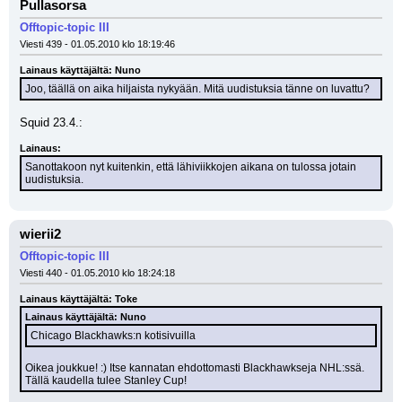
Pullasorsa
Offtopic-topic III
Viesti 439 - 01.05.2010 klo 18:19:46
Lainaus käyttäjältä: Nuno
Joo, täällä on aika hiljaista nykyään. Mitä uudistuksia tänne on luvattu?
Squid 23.4.:
Lainaus:
Sanottakoon nyt kuitenkin, että lähiviikkojen aikana on tulossa jotain 
uudistuksia.
wierii2
Offtopic-topic III
Viesti 440 - 01.05.2010 klo 18:24:18
Lainaus käyttäjältä: Toke
Lainaus käyttäjältä: Nuno
Chicago Blackhawks:n kotisivuilla
Oikea joukkue! :) Itse kannatan ehdottomasti Blackhawkseja NHL:ssä. 
Tällä kaudella tulee Stanley Cup!