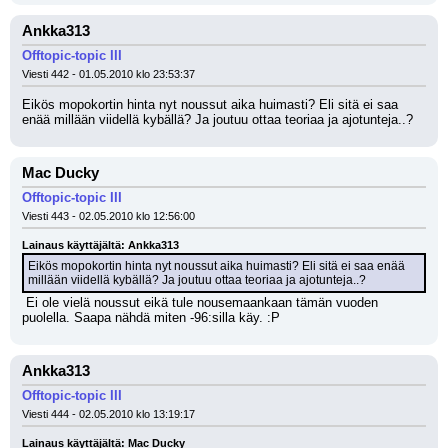
Ankka313
Offtopic-topic III
Viesti 442 - 01.05.2010 klo 23:53:37
Eikös mopokortin hinta nyt noussut aika huimasti? Eli sitä ei saa 
enää millään viidellä kybällä? Ja joutuu ottaa teoriaa ja ajotunteja..?
Mac Ducky
Offtopic-topic III
Viesti 443 - 02.05.2010 klo 12:56:00
Lainaus käyttäjältä: Ankka313
Eikös mopokortin hinta nyt noussut aika huimasti? Eli sitä ei saa enää 
millään viidellä kybällä? Ja joutuu ottaa teoriaa ja ajotunteja..?
 Ei ole vielä noussut eikä tule nousemaankaan tämän vuoden 
puolella. Saapa nähdä miten -96:silla käy. :P
Ankka313
Offtopic-topic III
Viesti 444 - 02.05.2010 klo 13:19:17
Lainaus käyttäjältä: Mac Ducky