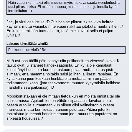
Näin vapun kunniaksi olisi muuten myös mukava saada wonderlustilta 
uusi piirustuskisa. Ei mitään hoppua, mutta odottelen jo innolla kynät 
teroitettuina.. :)
Jee, jo yksi osallistuja!:D Olisihan se piirustuskisa kiva heittää 
käyntiin, mutta voisinko mitenkään nakittaa jotakuta muuta siihen..? 
En keksisi millään taas aihetta, tällä mielikuvituksella ei paljon 
juhlita.:/
Lainaus käyttäjältä: wierii2
Pelikoneet on vielä 15v.
Mitä nyt oon täällä päin nähnyt niin pelikoneitten vieressä olevat K-
taulut ovat julistaneet kahdeksaatoista. En kyllä ole kamalasti 
kiinnittänyt huomiota kun en koskaan pelaa, mutta joskus pisti 
silmään, että näemmä noitakin saisi jo ihan laillisesti räpeltää. En 
kyllä kanna juuri koskaan henkkareita mukana, niin en pääse 
todistamaan ikääni (jota tasavarmasti muuten kysyttäisiin kaikissa 
mahdollisissa paikoissa).:'D
Mopokortistakaan ei ole mitään tietoa kun en moista omista tai ole 
hankkimassa. Ajokorttikin on vähän diipadaapa, kivahan se olisi 
päästä autoilla surraamaan kun siihen olisi välineistön puolesta 
mahiksia, mutta kun lievästi sanoen pelottaa.. Pitäisi jotenkin 
rohkaistua ja mennä harjoittelemaan jne., muuuutta pupufarmi on 
sitkeästi housuissa.:/