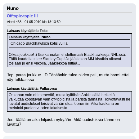
Nuno
Offtopic-topic III
Viesti 438 - 01.05.2010 klo 18:13:59
Lainaus käyttäjältä: Toke
Lainaus käyttäjältä: Nuno
Chicago Blackhawks:n kotisivuilla
Oikea joukkue! :) Itse kannatan ehdottomasti Blackhawkseja NHL:ssä. 
Tällä kaudella tulee Stanley Cup! Ja jääkiekon MM-kisatkin alkavat 
tosiaan jo ensi viikolla. Jääkiekkoa riittää...
Jep, paras joukkue. :D Tänäänkin tulee niiden peli, mutta harmi ettei 
näy telkkarissa. 
Lainaus käyttäjältä: Pullasorsa
Onkohan vain ohimenevää, mutta kyllähän Ankkis tällä hetkellä 
vaikuttaa koostuvan vain off-topicista ja parista tarinasta. Toivottavasti ne 
luvatut uudistukset toisivat vähän eloa foorumiin. Aika kaukana on 
meininki puolen vuoden takaisesta.
Joo, täällä on aika hiljaista nykyään. Mitä uudistuksia tänne on 
luvattu?