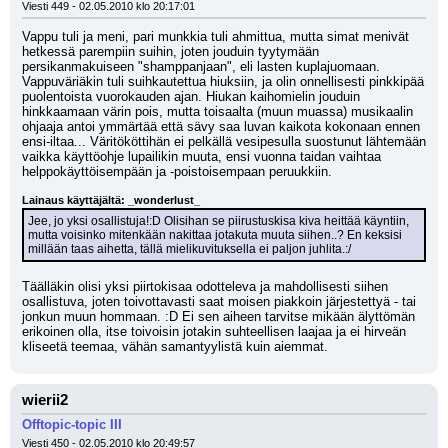
Viesti 449 - 02.05.2010 klo 20:17:01
Vappu tuli ja meni, pari munkkia tuli ahmittua, mutta simat menivät 
hetkessä parempiin suihin, joten jouduin tyytymään 
persikanmakuiseen "shamppanjaan", eli lasten kuplajuomaan. 
Vappuväriäkin tuli suihkautettua hiuksiin, ja olin onnellisesti pinkkipää 
puolentoista vuorokauden ajan. Hiukan kaihomielin jouduin 
hinkkaamaan värin pois, mutta toisaalta (muun muassa) musikaalin 
ohjaaja antoi ymmärtää että sävy saa luvan kaikota kokonaan ennen 
ensi-iltaa... Väritököttihän ei pelkällä vesipesulla suostunut lähtemään 
vaikka käyttöohje lupailikin muuta, ensi vuonna taidan vaihtaa 
helppokäyttöisempään ja -poistoisempaan peruukkiin.
Lainaus käyttäjältä: _wonderlust_
Jee, jo yksi osallistuja!:D Olisihan se piirustuskisa kiva heittää käyntiin, 
mutta voisinko mitenkään nakittaa jotakuta muuta siihen..? En keksisi 
millään taas aihetta, tällä mielikuvituksella ei paljon juhlita.:/
Täälläkin olisi yksi piirtokisaa odotteleva ja mahdollisesti siihen 
osallistuva, joten toivottavasti saat moisen piakkoin järjestettyä - tai 
jonkun muun hommaan. :D Ei sen aiheen tarvitse mikään älyttömän 
erikoinen olla, itse toivoisin jotakin suhteellisen laajaa ja ei hirveän 
kliseetä teemaa, vähän samantyylistä kuin aiemmat.
wierii2
Offtopic-topic III
Viesti 450 - 02.05.2010 klo 20:49:57