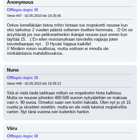
Anonymous
Offtopic-topic III
Viesti 447 - 02.05.2010 klo 19:26:06
Onkos kenelläkään tietoa mihin hintaan tuo mopokortti nousee kun 
olisi tarkoitus 2 vuoden päästä sellainen itselleni hommata.. :D On se 
ärsyttävää jos nuo pelikoneittenkin ikärajat nousee juuri ennen kun 
täyttää 15.. :( En eilen muistanutkaan toivotella vappuja joten 
toivotellaanpas nyt.. :D Hyvää Vappua kaikille!
// Minäkin voisin osallistua, mutta voittoon ei minulla ole 
minkäänlaisia mahdollisuuksia..
Nuno
Offtopic-topic III
Viesti 448 - 02.05.2010 klo 19:39:13
Sitä ei vielä tiedä tarkkaan milloin se mopokortin hinta kallistuu. 
Mutta se nousee johonkin 400-500 euroon nykyäänhän se maksaa 
vain n. 90 euroa. Onneksi saan sen kortin halvalla. Olen nyt jo yli 15 
vuotta ja skootteri ostettiin, mutta en ole vielä lukenut mopokorttia 
varten. Nyt tänä vuonna sen kuitenkin hankin.
Viiru
Offtopic-topic III