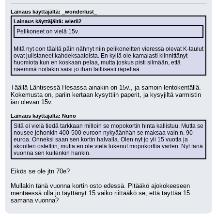
Lainaus käyttäjältä: _wonderlust_
Lainaus käyttäjältä: wierii2
Pelikoneet on vielä 15v.
Mitä nyt oon täällä päin nähnyt niin pelikoneitten vieressä olevat K-taulut 
ovat julistaneet kahdeksaatoista. En kyllä ole kamalasti kiinnittänyt 
huomiota kun en koskaan pelaa, mutta joskus pisti silmään, että 
näemmä noitakin saisi jo ihan laillisesti räpeltää.
Täällä Läntisessä Hesassa ainakin on 15v., ja samoin lentokentällä. 
Kokemusta on, pariin kertaan kysyttiin paperit, ja kysyjiltä varmistin 
iän olevan 15v.
Lainaus käyttäjältä: Nuno
Sitä ei vielä tiedä tarkkaan milloin se mopokortin hinta kallistuu. Mutta se 
nousee johonkin 400-500 euroon nykyäänhän se maksaa vain n. 90 
euroa. Onneksi saan sen kortin halvalla. Olen nyt jo yli 15 vuotta ja 
skootteri ostettiin, mutta en ole vielä lukenut mopokorttia varten. Nyt tänä 
vuonna sen kuitenkin hankin.
Eikös se ole jtn 70e? 
Mullakin tänä vuonna kortin osto edessä. Pitääkö ajokokeeseen 
mentäessä olla jo täyttänyt 15 vaiko riittääkö se, että täyttää 15 
samana vuonna?