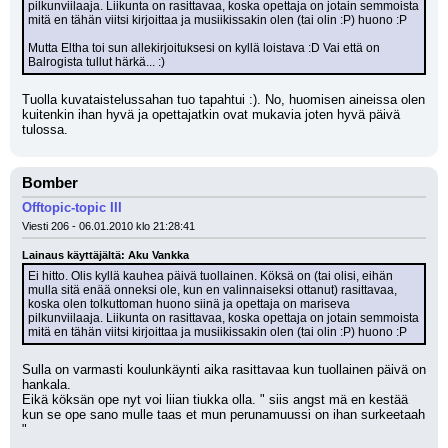
pilkunviilaaja. Liikunta on rasittavaa, koska opettaja on jotain semmoista 
mitä en tähän viitsi kirjoittaa ja musiikissakin olen (tai olin :P) huono :P
Mutta Eltha toi sun allekirjoituksesi on kyllä loistava :D Vai että on 
Balrogista tullut härkä... :)
Tuolla kuvataistelussahan tuo tapahtui :). No, huomisen aineissa olen 
kuitenkin ihan hyvä ja opettajatkin ovat mukavia joten hyvä päivä 
tulossa.
Bomber
Offtopic-topic III
Viesti 206 - 06.01.2010 klo 21:28:41
Lainaus käyttäjältä: Aku Vankka
Ei hitto. Olis kyllä kauhea päivä tuollainen. Köksä on (tai olisi, eihän 
mulla sitä enää onneksi ole, kun en valinnaiseksi ottanut) rasittavaa, 
koska olen tolkuttoman huono siinä ja opettaja on mariseva 
pilkunviilaaja. Liikunta on rasittavaa, koska opettaja on jotain semmoista 
mitä en tähän viitsi kirjoittaa ja musiikissakin olen (tai olin :P) huono :P
Sulla on varmasti koulunkäynti aika rasittavaa kun tuollainen päivä on 
hankala. 
Eikä köksän ope nyt voi liian tiukka olla. " siis angst mä en kestää 
kun se ope sano mulle taas et mun perunamuussi on ihan surkeetaah 
"