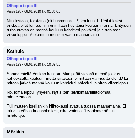
Offtopic-topic III
Viesti 198 - 06.01.2010 klo 01:36:01
Niin tosiaan, torstaina (eli huomenna :-P) kouluun :P Reilut kaksi 
viikkoa ollut lomaa, niin ei millään huvittaisi kouluun mennä. Erityisen 
turhauttavaa on mennä kouluun kahdeksi päiväksi ja sitten taas 
viikonloppu. Mielummin menisin vasta maanantaina.
Karhula
Offtopic-topic III
Viesti 199 - 06.01.2010 klo 10:39:51
Samaa mieltä Vankan kanssa. Mun pitää vieläpä mennä joskus 
kahdeksalta kouluun, mutta siitäkään ei mitään varmuutta ole. ;D Ei 
mitään järkeä mennä kouluun kahdeksi päiväksi ja siten viikonloppu.
No, loma loppui lyhyeen. Nyt sitten talvilomaa/hiihtolomaa 
odottelemaan.
Tuli muuten itsellänikin hiihtokausi avattua tuossa maanantaina. Ei 
latua ja vähän huonohko keli, eikä voiteita. 1,5 kilometriä tuli 
hiihdettyä.
Mörkkis