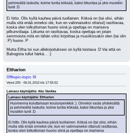
pehmeällä laskulla: kolme tuntia köksää, kaksi liikuntaa ja yksi musiikin 
tunti :D.
Ei hitto. Olis kyllä kauhea päivä tuollainen. Köksä on (tai olisi, eihän 
mulla sitä enää onneksi ole, kun en valinnaiseksi ottanut) rasittavaa, 
koska olen tolkuttoman huono siinä ja opettaja on mariseva 
pilkunviilaaja. Liikunta on rasittavaa, koska opettaja on jotain 
semmoista mitä en tähän viitsi kirjoittaa ja musiikissakin olen (tai olin 
:P) huono :P
Mutta Eltha toi sun allekirjoituksesi on kyllä loistava :D Vai että on 
Balrogista tullut härkä... :)
Eltharion
Offtopic-topic III
Viesti 205 - 06.01.2010 klo 17:55:52
Lainaus käyttäjältä: Aku Vankka
Lainaus käyttäjältä: Eltharion
Huomenna kuluttamaan koulunpenkkiä :). Onneksi vasta yhdeksältä 
ja pehmeällä laskulla: kolme tuntia köksää, kaksi liikuntaa ja yksi 
musiikin tunti :D.
Ei hitto. Olis kyllä kauhea päivä tuollainen. Köksä on (tai olisi, eihän 
mulla sitä enää onneksi ole, kun en valinnaiseksi ottanut) rasittavaa, 
koska olen tolkuttoman huono siinä ja opettaja on mariseva 