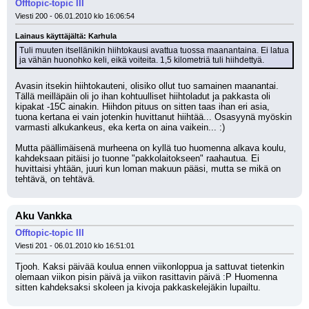
Offtopic-topic III
Viesti 200 - 06.01.2010 klo 16:06:54
Lainaus käyttäjältä: Karhula
Tuli muuten itsellänikin hiihtokausi avattua tuossa maanantaina. Ei latua 
ja vähän huonohko keli, eikä voiteita. 1,5 kilometriä tuli hiihdettyä.
Avasin itsekin hiihtokauteni, olisiko ollut tuo samainen maanantai. 
Tällä meilläpäin oli jo ihan kohtuulliset hiihtoladut ja pakkasta oli 
kipakat -15C ainakin. Hiihdon pituus on sitten taas ihan eri asia, 
tuona kertana ei vain jotenkin huvittanut hiihtää... Osasyynä myöskin 
varmasti alkukankeus, eka kerta on aina vaikein... :) 
Mutta päällimäisenä murheena on kyllä tuo huomenna alkava koulu, 
kahdeksaan pitäisi jo tuonne "pakkolaitokseen" raahautua. Ei 
huvittaisi yhtään, juuri kun loman makuun pääsi, mutta se mikä on 
tehtävä, on tehtävä.
Aku Vankka
Offtopic-topic III
Viesti 201 - 06.01.2010 klo 16:51:01
Tjooh. Kaksi päivää koulua ennen viikonloppua ja sattuvat tietenkin 
olemaan viikon pisin päivä ja viikon rasittavin päivä :P Huomenna 
sitten kahdeksaksi skoleen ja kivoja pakkaskelejäkin lupailtu.