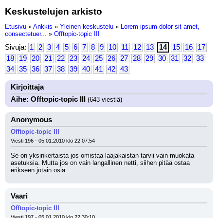
Keskustelujen arkisto
Etusivu
»
Ankkis
»
Yleinen keskustelu
»
Lorem ipsum dolor sit amet,
consectetuer...
»
Offtopic-topic III
Sivuja:
1
2
3
4
5
6
7
8
9
10
11
12
13
14
15
16
17
18
19
20
21
22
23
24
25
26
27
28
29
30
31
32
33
34
35
36
37
38
39
40
41
42
43
Kirjoittaja
Aihe: Offtopic-topic III
(643 viestiä)
Anonymous
Offtopic-topic III
Viesti 196 - 05.01.2010 klo 22:07:54
Se on yksinkertaista jos omistaa laajakaistan tarvii vain muokata 
asetuksia. Mutta jos on vain langallinen netti, siihen pitää ostaa 
erikseen jotain osia...
Vaari
Offtopic-topic III
Viesti 197 - 05.01.2010 klo 22:30:10