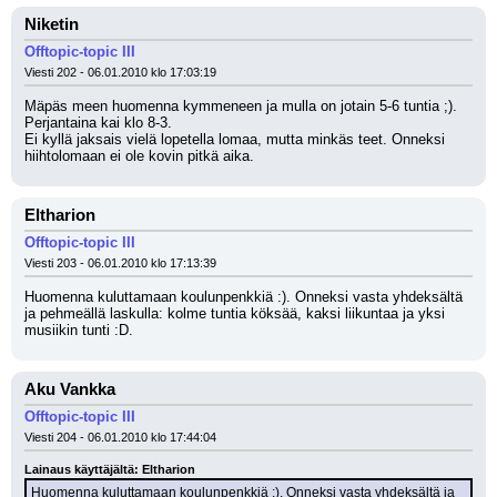
Niketin
Offtopic-topic III
Viesti 202 - 06.01.2010 klo 17:03:19
Mäpäs meen huomenna kymmeneen ja mulla on jotain 5-6 tuntia ;). 
Perjantaina kai klo 8-3.
Ei kyllä jaksais vielä lopetella lomaa, mutta minkäs teet. Onneksi 
hiihtolomaan ei ole kovin pitkä aika.
Eltharion
Offtopic-topic III
Viesti 203 - 06.01.2010 klo 17:13:39
Huomenna kuluttamaan koulunpenkkiä :). Onneksi vasta yhdeksältä 
ja pehmeällä laskulla: kolme tuntia köksää, kaksi liikuntaa ja yksi 
musiikin tunti :D.
Aku Vankka
Offtopic-topic III
Viesti 204 - 06.01.2010 klo 17:44:04
Lainaus käyttäjältä: Eltharion
Huomenna kuluttamaan koulunpenkkiä :). Onneksi vasta yhdeksältä ja 