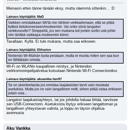
Meinasin etten tänne tänään eksy, mutta näemmä sittenkin... :D
Lainaus käyttäjältä: MaD
Vaikken omistakkaan Wii'tä niin lähtisin veikkailemaan, että se pitää 
kytkeä tietokoneeseen/modeemiin. Vai onko siinä langaton 
verkkosovitin? Simppeliä, jos sen mukana tuli jonkin sortin usb-johto 
niin länttää vaikkapa modeemiin kiinni.
Tavallaan. Kyllä. Ei tule mukana, mutta saa erikseen.
Lainaus käyttäjältä: Eltharion
Nintendo Wi-fillähän tuota pelataan, mutta ei muistu miten sen saa kun 
en Wiitäkään omista.
Wi-Fi on WLANin kaupallinen nimitys, ja Nintendon 
verkkomoninpelipalvelua kutsutaan Nintendo Wi-Fi Connectioniksi.
Lainaus käyttäjältä: akuankka fani97
Se on yksinkertaista jos omistaa laajakaistan tarvii vain muokata 
asetuksia. Mutta jos on vain langallinen netti, siihen pitää ostaa erikseen 
jotain osia...
Langaton laajakaistayhteys, tai jos johdolla haluaa liittää, tarvitsee 
sen USB-Connectorin. Asetuksista löytyy erikseen langattoman ja 
langallisen yhteystavan valinta, ja loppu on täysin ohjattua 
asennusta.
Aku Vankka