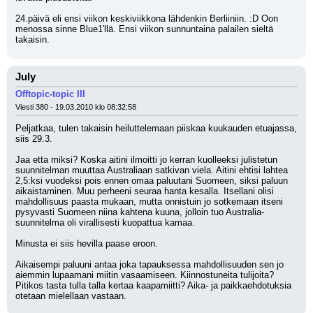
24.päivä eli ensi viikon keskiviikkona lähdenkin Berliiniin. :D Oon 
menossa sinne Blue1'llä. Ensi viikon sunnuntaina palailen sieltä 
takaisin.
July
Offtopic-topic III
Viesti 380 - 19.03.2010 klo 08:32:58
Peljatkaa, tulen takaisin heiluttelemaan piiskaa kuukauden etuajassa, 
siis 29.3.
Jaa etta miksi? Koska aitini ilmoitti jo kerran kuolleeksi julistetun 
suunnitelman muuttaa Australiaan satkivan viela. Aitini ehtisi lahtea 
2,5:ksi vuodeksi pois ennen omaa paluutani Suomeen, siksi paluun 
aikaistaminen. Muu perheeni seuraa hanta kesalla. Itsellani olisi 
mahdollisuus paasta mukaan, mutta onnistuin jo sotkemaan itseni 
pysyvasti Suomeen niina kahtena kuuna, jolloin tuo Australia-
suunnitelma oli virallisesti kuopattua kamaa.
Minusta ei siis hevilla paase eroon.
Aikaisempi paluuni antaa joka tapauksessa mahdollisuuden sen jo 
aiemmin lupaamani miitin vasaamiseen. Kiinnostuneita tulijoita? 
Pitikos tasta tulla talla kertaa kaapamiitti? Aika- ja paikkaehdotuksia 
otetaan mielellaan vastaan.