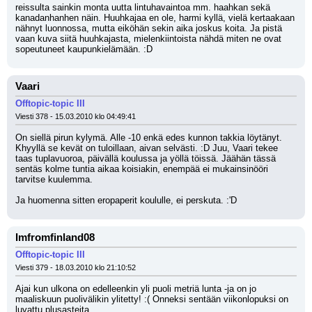
reissulta sainkin monta uutta lintuhavaintoa mm. haahkan sekä 
kanadanhanhen näin. Huuhkajaa en ole, harmi kyllä, vielä kertaakaan 
nähnyt luonnossa, mutta eiköhän sekin aika joskus koita. Ja pistä 
vaan kuva siitä huuhkajasta, mielenkiintoista nähdä miten ne ovat 
sopeutuneet kaupunkielämään. :D
Vaari
Offtopic-topic III
Viesti 378 - 15.03.2010 klo 04:49:41
On siellä pirun kylymä. Alle -10 enkä edes kunnon takkia löytänyt. 
Khyyllä se kevät on tuloillaan, aivan selvästi. :D Juu, Vaari tekee 
taas tuplavuoroa, päivällä koulussa ja yöllä töissä. Jäähän tässä 
sentäs kolme tuntia aikaa koisiakin, enempää ei mukainsinööri 
tarvitse kuulemma.
Ja huomenna sitten eropaperit koululle, ei perskuta. :'D
Imfromfinland08
Offtopic-topic III
Viesti 379 - 18.03.2010 klo 21:10:52
Ajai kun ulkona on edelleenkin yli puoli metriä lunta -ja on jo 
maaliskuun puolivälikin ylitetty! :( Onneksi sentään viikonlopuksi on 
luvattu plusasteita. 