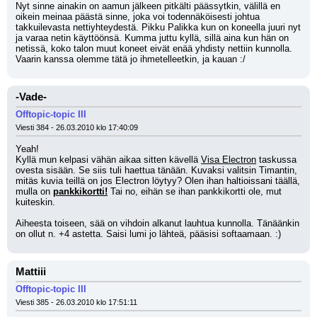
Nyt sinne ainakin on aamun jälkeen pitkälti päässytkin, välillä en 
oikein meinaa päästä sinne, joka voi todennäköisesti johtua 
takkuilevasta nettiyhteydestä. Pikku Palikka kun on koneella juuri nyt 
ja varaa netin käyttöönsä. Kumma juttu kyllä, sillä aina kun hän on 
netissä, koko talon muut koneet eivät enää yhdisty nettiin kunnolla. 
Vaarin kanssa olemme tätä jo ihmetelleetkin, ja kauan :/
-Vade-
Offtopic-topic III
Viesti 384 - 26.03.2010 klo 17:40:09
Yeah! 
Kyllä mun kelpasi vähän aikaa sitten kävellä 
Visa Electron
 taskussa 
ovesta sisään. Se siis tuli haettua tänään. Kuvaksi valitsin Timantin, 
mitäs kuvia teillä on jos Electron löytyy? Olen ihan haltioissani täällä, 
mulla on 
pankkikortti!
 Tai no, eihän se ihan pankkikortti ole, mut 
kuiteskin.
Aiheesta toiseen, sää on vihdoin alkanut lauhtua kunnolla. Tänäänkin 
on ollut n. +4 astetta. Saisi lumi jo lähteä, pääsisi softaamaan. :)
Mattiii
Offtopic-topic III
Viesti 385 - 26.03.2010 klo 17:51:11