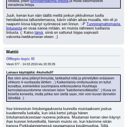
rastaita, jotain 
tunnistamattomia lintusia
 ja muita satunnaisesti 
vierailevia lintuja.
Juuh, kerran kun näin täällä meillä jonkun pikkulinnun tuolla 
heinäladossa tallustelemassa, kävin vähän aikaa muualla, niin oli jo 
naapurin kissa käynyt syömässä sen linnun. :-P 
Tunnistamattomasta 
lintusesta
 en osaa sanoa mitään, en muista nähneeni tuollaista 
lintusta. (: Katso 
tämä
, siinä on sattunut tirppa sopivasti 
valvonta-/webkameran eteen. ;)
Mattiii
Offtopic-topic III
Viesti 377 - 14.03.2010 klo 20:35:05
Lainaus käyttäjältä: Akuhullu97
Itse olen aina pitänyt linnuista, tarkkaillut niitä ja piirrellytkin erääseen 
vihkoon 4-vuotiaasta lähtien. ; ) Kaikenlaisia omituisuuksia on tullut 
kuvattua, esimerkiksi suurimpana erikoisuutena Huuhkaja 
kerrostaloasuntomme viereisen talon "katollemenotikkailta". :) Kuva on 
toisella koneella, mutta jahka sen sieltä saan, niin voin kuvan tännekin 
lähettää. :)
Itse kiinnostuin lintubongauksesta kunnolla muistaakseni joskus 
kuudennella luokalla, kun iskä kertoi juttuja hänen 
lintuharrastuksestaan nuorena poikana. Muutaman kerran olen käynyt 
ihan kunnon linturetkellä, hienoin muisto on, kun kävimme iskän 
kanssa Porkkalanniemessä seuraamassa kevätmuuttoa. Siltä 