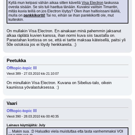
Kyllä mun kelpasi vähän aikaa sitten kävellä 
Visa Electron
 taskussa 
ovesta sisään. Se siis tuli haettua tänään. Kuvaksi valitsin Timantin, 
mitäs kuvia teillä on jos Electron löytyy? Olen ihan haltioissani täällä, 
mulla on 
pankkikortti!
 Tai no, eihän se ihan pankkikortti ole, mut 
kuiteskin.
On mullakin Visa Electron. En ainakaan minä pahemmin jaksanut 
alkaa räplätä kuvien kanssa, ihan normi kuva siis taustalla on. 
Parastahan kortissa on se, että ei tartte maksaa käteisellä, paitsi yli 
50e ostoksia jos ei löydy henkkareita. ;)
Peetukka
Offtopic-topic III
Viesti 389 - 27.03.2010 klo 21:10:07
On minullakin Visa Electron. Kuvana on Sibelius-talo, oikein 
kauniissa yövalastuksessa. :)
Vaari
Offtopic-topic III
Viesti 390 - 28.03.2010 klo 00:40:35
Lainaus käyttäjältä: July
... Makin sua. :D Haluatko viela muistuttaa etta tasta vanhemmaksi VOI 