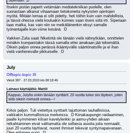
Siperiaan. ;D
Itsekin pistän paperit vetämään mediatekniikan puolelle, olen 
suorastaan alkanut vihaamaan tietokoneita nykyisten opintojen 
myötä. Mitään lomaa ei silti pidetty, heti töihin kuin vain mahdollista, 
ja tässä ohessa vielä kouluakin kunnes saan itseni siitä irti. Siperiaan 
taas matka, kas vain niin se meikäläinenkin eksyi samalle 
työnantajalle kuin viime kesänä. :D
Vaikken Zulia saati Niketintä ole tänään vielä nähnytkään, onnittelen 
minäkin kumpaistakin tässä samalla ettei ainakaan jää tekemättä. 
Oikein paljon onnea perässä ikääntyvälle sääntönatsille ja ei ihan 
vielä vanhenevalle pikkuiselle. :D
July
Offtopic-topic III
Viesti 387 - 27.03.2010 klo 08:18:46
Lainaus käyttäjältä: Mattiii
Kappas, Julylla onkin tänään synttärit. 20 vuotta tulee siis täyteen, joten 
siitä oikein roimasti onnea---!
Kiitos paljon. Tuli vietettya synttarit tajuttoman rauhallisissa, 
vaikkakin kummallisissa merkeissa. :D Kiinakaupungin raidaaminen, 
paalle kymmenen kilsan kavelylenkki ja aamu-yhden aikaan 
nitkahtaminen eivat valttamatta ole sellaisia asioita joita normaalit, 
juuri 20 vuotta tayttavat, nuoret ihmiset tekevat syntymapaivanaan.. 
Olen erilainen nuori. :D