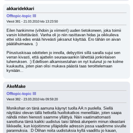
akkaridekkari
Offtopic-topic III
Viesti 381 - 21.03.2010 klo 13:23:50
Eilen hankimme (vihdoin ja viimein!) uuden tietokoneen, joka toimii 
varsin kiitettävästi. Vanha oli jo niin rasittavan hidas ja oikkuileva 
ettei sitä edes enää hirveästi jaksanut käyttää. Ero tähän on aivan 
päätähuimaava. :)
Piirustuskisaa odottelen jo innolla, debyyttini sillä saralla sujui sen 
verran kivasti, että ajattelin seuraavaankin lähettää jonkinlaisen 
tuherruksen. :) Edellisen alkamisestahan on nyt kulunut jo ne kolme 
kuukautta, joten pian olisi mukava päästä taas teroittelemaan 
kyniään...
AkeMake
Offtopic-topic III
Viesti 382 - 23.03.2010 klo 09:59:20
Monikohan on tänä aamuna käynyt tuolla AA:n puolella. Siellä 
näyttäisi olevan tällä hetkellä huoltokatkos meneillään, joten saapa 
nähdä miten hienosti saamme yllättyä. Näin vaatimattomasti 
sanottuna tämä kaikki uudistus taisi lähteä alunperin minun ideastani 
liikkeelle, kun kirjoitimme ylläpidolle adressin jossa vaadimme sivuille 
parannuksia. :D Olihan noita uudistuksia kyllä vaadittu jo kauan, 