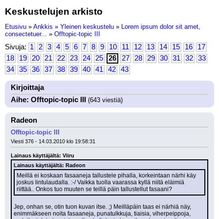
Keskustelujen arkisto
Etusivu
»
Ankkis
»
Yleinen keskustelu
»
Lorem ipsum dolor sit amet,
consectetuer...
»
Offtopic-topic III
Sivuja:
1
2
3
4
5
6
7
8
9
10
11
12
13
14
15
16
17
18
19
20
21
22
23
24
25
26
27
28
29
30
31
32
33
34
35
36
37
38
39
40
41
42
43
Kirjoittaja
Aihe: Offtopic-topic III
(643 viestiä)
Radeon
Offtopic-topic III
Viesti 376 - 14.03.2010 klo 19:58:31
Lainaus käyttäjältä: Viiru
Lainaus käyttäjältä: Radeon
Meillä ei koskaan fasaaneja tallustele pihalla, korkeintaan närhi käy 
joskus lintulaudalla. :-/ Vaikka tuolla vaarassa kyllä niitä eläimiä 
riittää.. Onkos tuo muuten se teillä päin tallustellut fasaani?
Jep, onhan se, otin tuon kuvan itse. ;) Meilläpäin taas ei närhiä näy, 
enimmäkseen noita fasaaneja, punatulkkuja, tiaisia, viherpeippoja, 