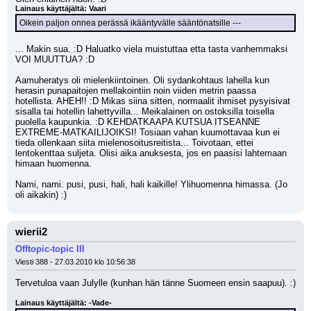
Lainaus käyttäjältä: Vaari
Oikein paljon onnea perässä ikääntyvälle sääntönatsille ---
... Makin sua. :D Haluatko viela muistuttaa etta tasta vanhemmaksi 
VOI MUUTTUA? :D
Aamuheratys oli mielenkiintoinen. Oli sydankohtaus lahella kun 
herasin punapaitojen mellakointiin noin viiden metrin paassa 
hotellista. AHEH!! :D Mikas siina sitten, normaalit ihmiset pysyisivat 
sisalla tai hotellin lahettyvilla... Meikalainen on ostoksilla toisella 
puolella kaupunkia. :D KEHDATKAAPA KUTSUA ITSEANNE 
EXTREME-MATKAILIJOIKSI! Tosiaan vahan kuumottavaa kun ei 
tieda ollenkaan siita mielenosoitusreitista... Toivotaan, ettei 
lentokenttaa suljeta. Olisi aika anuksesta, jos en paasisi lahtemaan 
himaan huomenna.
Nami, nami. pusi, pusi, hali, hali kaikille! Ylihuomenna himassa. (Jo 
oli aikakin) :)
wierii2
Offtopic-topic III
Viesti 388 - 27.03.2010 klo 10:56:38
Tervetuloa vaan Julylle (kunhan hän tänne Suomeen ensin saapuu). :)
Lainaus käyttäjältä: -Vade-