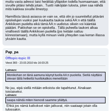
mutta vasta adressi taisi herättää ylläpidon todella huomaamaan, että 
sivuille pitäisi tehdä jotain.. Tuotti näköjään tulosta, joten saa nähdä 
mitä kaikkea sivuille ilmestyy.
Harmillista tässä asiassa on vain se, että olin jo suunnitellut pitäväni 
opiskelujen vuoksi pari kuukautta taukoa sekä AA:n että täältä 
Ankkiksen puolelta eikä tämä AA:n uudistus oikein voi kääntää 
päätäni. Pakkohan se on opiskella.. Tällä puheella taukoni alkaa 
virallisesti täällä Ankkiksen puolella (jos ketään sattuu 
kiinnostamaan), mutta kyllä minuun vielä yhteyden saa kerran illassa 
yksärin kautta.
Pap_pa
Offtopic-topic III
Viesti 383 - 23.03.2010 klo 16:03:25
Lainaus:
Monikohan on tänä aamuna käynyt tuolla AA:n puolella. Siellä näyttäisi 
olevan tällä hetkellä huoltokatkos meneillään
No juu, eipä siellä mitään erikoista ole tapahtunut. Ainakaan 
toistaiseksi. 
Lainaus:
saapa nähdä miten hienosti saamme yllättyä.
 Ehkä jos nämä katkokset näin jatkuvat, niin saataapi jotain olla 
tulossakin.