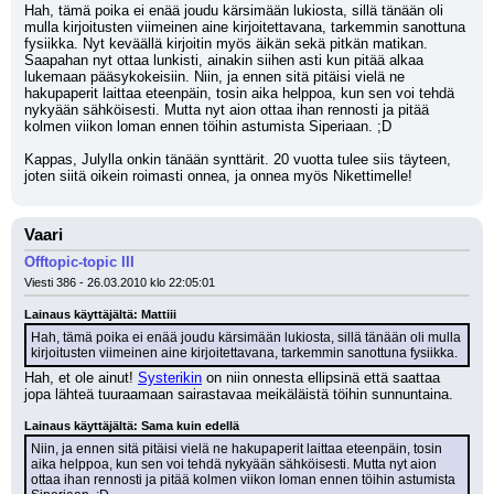
Hah, tämä poika ei enää joudu kärsimään lukiosta, sillä tänään oli 
mulla kirjoitusten viimeinen aine kirjoitettavana, tarkemmin sanottuna 
fysiikka. Nyt keväällä kirjoitin myös äikän sekä pitkän matikan. 
Saapahan nyt ottaa lunkisti, ainakin siihen asti kun pitää alkaa 
lukemaan pääsykokeisiin. Niin, ja ennen sitä pitäisi vielä ne 
hakupaperit laittaa eteenpäin, tosin aika helppoa, kun sen voi tehdä 
nykyään sähköisesti. Mutta nyt aion ottaa ihan rennosti ja pitää 
kolmen viikon loman ennen töihin astumista Siperiaan. ;D 
Kappas, Julylla onkin tänään synttärit. 20 vuotta tulee siis täyteen, 
joten siitä oikein roimasti onnea, ja onnea myös Nikettimelle!
Vaari
Offtopic-topic III
Viesti 386 - 26.03.2010 klo 22:05:01
Lainaus käyttäjältä: Mattiii
Hah, tämä poika ei enää joudu kärsimään lukiosta, sillä tänään oli mulla 
kirjoitusten viimeinen aine kirjoitettavana, tarkemmin sanottuna fysiikka.
Hah, et ole ainut! 
Systerikin
 on niin onnesta ellipsinä että saattaa 
jopa lähteä tuuraamaan sairastavaa meikäläistä töihin sunnuntaina.
Lainaus käyttäjältä: Sama kuin edellä
Niin, ja ennen sitä pitäisi vielä ne hakupaperit laittaa eteenpäin, tosin 
aika helppoa, kun sen voi tehdä nykyään sähköisesti. Mutta nyt aion 
ottaa ihan rennosti ja pitää kolmen viikon loman ennen töihin astumista 