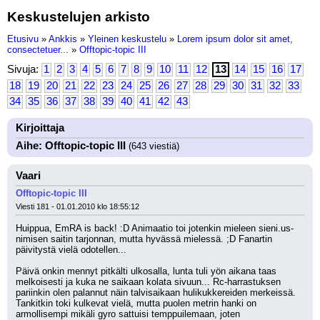
Keskustelujen arkisto
Etusivu
»
Ankkis
»
Yleinen keskustelu
»
Lorem ipsum dolor sit amet,
consectetuer...
»
Offtopic-topic III
Sivuja:
1
2
3
4
5
6
7
8
9
10
11
12
13
14
15
16
17
18
19
20
21
22
23
24
25
26
27
28
29
30
31
32
33
34
35
36
37
38
39
40
41
42
43
Kirjoittaja
Aihe: Offtopic-topic III
(643 viestiä)
Vaari
Offtopic-topic III
Viesti 181 - 01.01.2010 klo 18:55:12
Huippua, EmRA is back! :D Animaatio toi jotenkin mieleen sieni.us-
nimisen saitin tarjonnan, mutta hyvässä mielessä. ;D Fanartin 
päivitystä vielä odotellen...
Päivä onkin mennyt pitkälti ulkosalla, lunta tuli yön aikana taas 
melkoisesti ja kuka ne saikaan kolata sivuun... Rc-harrastuksen 
pariinkin olen palannut näin talvisaikaan hulikukkereiden merkeissä. 
Tankitkin toki kulkevat vielä, mutta puolen metrin hanki on 
armollisempi mikäli gyro sattuisi temppuilemaan, joten 