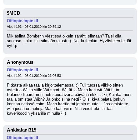
$MCD
Offtopic-topic III
Viesti 191 - 05.01.2010 klo 20:59:12
Mik äsiinä Bomberin viestissä oikein särähti silmaan? Taisi olla 
sarkasmi joka iski silmään rajusti ;). No, kuitenkin. Hyvästelen teidät 
nyt :p
Anonymous
Offtopic-topic III
Viesti 192 - 05.01.2010 klo 21:06:53
Pitkästä aikaa täällä kirjoittelemassa. :) Tuli tuossa viikko sitten 
ostettua Wii ja siille Wii sport, Wii fit ja Mario kart wii. Wii fit:in 
Balance Board meni heti seuraavana päivänä rikki... >:( Kuinka moni 
täällä omistaa Wii:n? Ja onko siinä netti? Olisi kiva pelata jonkun 
kanssa netissä esim. Mario karttia tai jotain muuta... Jos omistatte 
wiin jossa on netii ja Mario kart wii:n. Niin voisitteko laittaa 
kaverikoodin yksärillä minulla? ;)
Ankkafani315
Offtopic-topic III