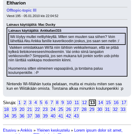
Eltharion
Offtopic-topic III
Viesti 195 - 05.01.2010 klo 22:04:52
Lainaus käyttäjältä: Mac Ducky
Lainaus käyttäjältä: Ankkafani315
Wii löytyy muttei nettiyhteyttä. MIten sen muuten saa siihen? Voin 
lähettää Aku Ankka fanille kaverikoodin joskus, jos saan sen netin :/
 Vaikken omistakkaan Wii'tä niin lähtisin veikkailemaan, että se pitää 
kytkeä tietokoneeseen/modeemiin. Vai onko siinä langaton 
verkkosovitin? Simppeliä, jos sen mukana tuli jonkin sortin usb-johto 
niin länttää vaikkapa modeemiin kiinni.
Huomenna sitten viimeinen vapaapäivä, ja torstaina paluu 
koulunpenkille. :-P
Nintendo Wi-fillähän tuota pelataan, mutta ei muistu miten sen saa 
kun en Wiitäkään omista. Torstaina alkaa minunkin koulunpenkki :p
Sivuja:
1
2
3
4
5
6
7
8
9
10
11
12
13
14
15
16
17
18
19
20
21
22
23
24
25
26
27
28
29
30
31
32
33
34
35
36
37
38
39
40
41
42
43
Etusivu
»
Ankkis
»
Yleinen keskustelu
»
Lorem ipsum dolor sit amet,