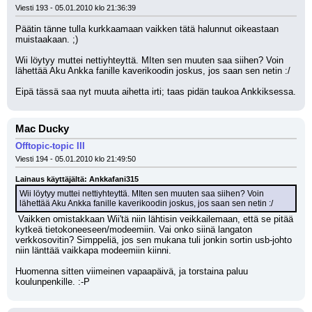
Viesti 193 - 05.01.2010 klo 21:36:39
Päätin tänne tulla kurkkaamaan vaikken tätä halunnut oikeastaan 
muistaakaan. ;) 
Wii löytyy muttei nettiyhteyttä. MIten sen muuten saa siihen? Voin 
lähettää Aku Ankka fanille kaverikoodin joskus, jos saan sen netin :/
Eipä tässä saa nyt muuta aihetta irti; taas pidän taukoa Ankkiksessa.
Mac Ducky
Offtopic-topic III
Viesti 194 - 05.01.2010 klo 21:49:50
Lainaus käyttäjältä: Ankkafani315
Wii löytyy muttei nettiyhteyttä. MIten sen muuten saa siihen? Voin 
lähettää Aku Ankka fanille kaverikoodin joskus, jos saan sen netin :/
 Vaikken omistakkaan Wii'tä niin lähtisin veikkailemaan, että se pitää 
kytkeä tietokoneeseen/modeemiin. Vai onko siinä langaton 
verkkosovitin? Simppeliä, jos sen mukana tuli jonkin sortin usb-johto 
niin länttää vaikkapa modeemiin kiinni.
Huomenna sitten viimeinen vapaapäivä, ja torstaina paluu 
koulunpenkille. :-P