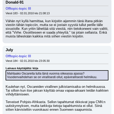
Donald-91
Offtopic-topic III
Viesti 183 - 02.01.2010 klo 21:08:13
Vähän nyt kyllä harmittaa, kun kirjoitin aijemmin tänä iltana pitkän 
viestin tähän topicciin, mutta se ei jostain syystä tullut perille tälle 
sivustolle. Kun yritin lähettää sitä viestiä, niin tietokoneeni vain valitti, 
että "Virhe. Osoiitteseen ei saada yhteyttä." tai jotain sellaista. Enkä 
muista läheskään kaikkia mitä siihen viestiin kirjoitin.
July
Offtopic-topic III
Viesti 184 - 02.01.2010 klo 23:05:30
Lainaus käyttäjältä: kirja
Mahtaako Oscareita tulla tänä vuonna oikeassa ajassa? 
Vuodenvaihdehan se on virallisesti ollut, epävirallisesti helmikuu.
Kuulehan nyt, Oscareiden virallinen julkistamisaika on helmikuussa. 
Tai silloin kun itse jaksan käyttää omaa vapaa-aikaani teidän kaikkien 
viihdyttämiseen.
Terveiset Pohjois-Afrikasta. Sellon tapahtumat rikkoivat jopa CNN:n 
uutiskynnyksen, mutta tarkkoja tietoja tapahtumista ei ollut. Siinä 
sitten kärvisteltiin vuorokausi ennen Suomeen saapumista.