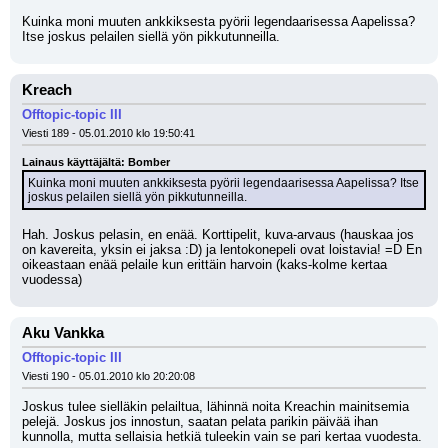
Kuinka moni muuten ankkiksesta pyörii legendaarisessa Aapelissa? 
Itse joskus pelailen siellä yön pikkutunneilla.
Kreach
Offtopic-topic III
Viesti 189 - 05.01.2010 klo 19:50:41
Lainaus käyttäjältä: Bomber
Kuinka moni muuten ankkiksesta pyörii legendaarisessa Aapelissa? Itse 
joskus pelailen siellä yön pikkutunneilla.
Hah. Joskus pelasin, en enää. Korttipelit, kuva-arvaus (hauskaa jos 
on kavereita, yksin ei jaksa :D) ja lentokonepeli ovat loistavia! =D En 
oikeastaan enää pelaile kun erittäin harvoin (kaks-kolme kertaa 
vuodessa)
Aku Vankka
Offtopic-topic III
Viesti 190 - 05.01.2010 klo 20:20:08
Joskus tulee sielläkin pelailtua, lähinnä noita Kreachin mainitsemia 
pelejä. Joskus jos innostun, saatan pelata parikin päivää ihan 
kunnolla, mutta sellaisia hetkiä tuleekin vain se pari kertaa vuodesta.