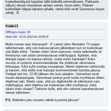
kopterilennätystä harjoitan tällä hetkellä enimmäkseen. Pakkasta 
näkyisi olevan muutaman asteen verran, hyvä sekin. Pitänee 
kohtsillään häipyä takaisin pihalle, nämä kelit eivät Suomessa kauan 
viihdy. :D
Kääk13
Offtopic-topic III
Viesti 182 - 01.01.2010 klo 19:58:19
Mulla menee taas loistavasti! :-P Laitoin eilen Mentalist TV-sarjan 
tallentumaan, että voin katsoa jakson jälkikäteen kun en kuitenkaan 
sitä illalla ehtisi. Tänään sitten olisin katsonut, mutta tallenteelle oli 
ilmestynyt vain jotain jonninjoutavaa mäkihyppyä. Ajattelin, että 
ehkäpä sarjan voi katsoa netistä, mutta miten kävikään? Koko 
sivusto ei tuntenut ensimmäistäkään ilta yhdeksän ulkomaista 
hittisarjaa. Eikä kyllä montaa muutakaan. Menin ohjelman nettisivulle 
ja katsoin, että siellä ovat katsojat kommentoineet tuoretta jaksoa. 
Vieläpä heti klo. 22:00 jälkeen niin kuin pitääkin. Uutisethan eivät 
muuta aikataulujaan. Varsinkaan jonkun puoli tuntia myöhässä olleen 
ohjelman taki. Mietin vaan, että jos digiboksille oli tallentunut vain 
mäkihyppyä, eikä ohjelma ole kuitenkaan ollut myöhässä, mikä 
oikein meni vikaan? Tarkistin kyllä, että olin valinnut katseltavakseni 
oikean tallenteen...
P.S.
 Mahtoiko joku muuten nähdä kyseistä jaksoa?