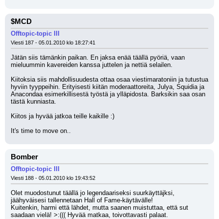
$MCD
Offtopic-topic III
Viesti 187 - 05.01.2010 klo 18:27:41
Jätän siis tämänkin paikan. En jaksa enää täällä pyöriä, vaan 
mieluummin kavereiden kanssa juttelen ja nettiä selailen.
Kiitoksia siis mahdollisuudesta ottaa osaa viestimaratoniin ja tutustua 
hyviin tyyppeihin. Erityisesti kiitän moderaattoreita, Julya, Squidia ja 
Anacondaa esimerkillisestä työstä ja ylläpidosta. Barksikin saa osan 
tästä kunniasta. 
Kiitos ja hyvää jatkoa teille kaikille :) 
It's time to move on..
Bomber
Offtopic-topic III
Viesti 188 - 05.01.2010 klo 19:43:52
Olet muodostunut täällä jo legendaariseksi suurkäyttäjksi, 
jäähyväisesi tallennetaan Hall of Fame-käytävälle!
Kuitenkin, harmi että lähdet, mutta saanen muistuttaa, että sut 
saadaan vielä! >:((( Hyvää matkaa, toivottavasti palaat.