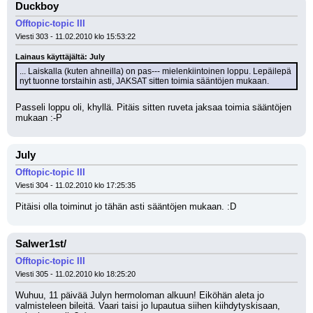
Duckboy
Offtopic-topic III
Viesti 303 - 11.02.2010 klo 15:53:22
Lainaus käyttäjältä: July
... Laiskalla (kuten ahneilla) on pas--- mielenkiintoinen loppu. Lepäilepä 
nyt tuonne torstaihin asti, JAKSAT sitten toimia sääntöjen mukaan.
Passeli loppu oli, khyllä. Pitäis sitten ruveta jaksaa toimia sääntöjen 
mukaan :-P
July
Offtopic-topic III
Viesti 304 - 11.02.2010 klo 17:25:35
Pitäisi olla toiminut jo tähän asti sääntöjen mukaan. :D
Salwer1st/
Offtopic-topic III
Viesti 305 - 11.02.2010 klo 18:25:20
Wuhuu, 11 päivää Julyn hermoloman alkuun! Eiköhän aleta jo 
valmisteleen bileitä. Vaari taisi jo lupautua siihen kiihdytyskisaan, 