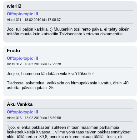
wierii2
Offtopic-topic III
Viesti 311 - 18.02.2010 klo 17:08:37
Joo, tuli paljon karkkia. :) Muutenkin tosi rento päivä, ei tehty oikein 
mitään muuta kuin katsottiin Talvisodasta kertovaa dokumenttia.
Frodo
Offtopic-topic III
Viesti 312 - 18.02.2010 klo 17:29:28
Jeejee, huomenna lähdetään viikoksi Ylläkselle!
Tiedossa laskettelua, vaikkakin on hirmupakkasia luvattu, öisin -40 
astetta, päivisin jotain -25...
Aku Vankka
Offtopic-topic III
Viesti 313 - 18.02.2010 klo 18:59:58
Tjoo, ei ehkä pakkasten suhteen mitään maailman parhaimpia 
laskettelukelejä luvassa... viime yönä taas talven pakkasennätykset 
rikki, tällä kertaa -39,8, onneksi ei kumminkaan täällä. Tosin, oli 