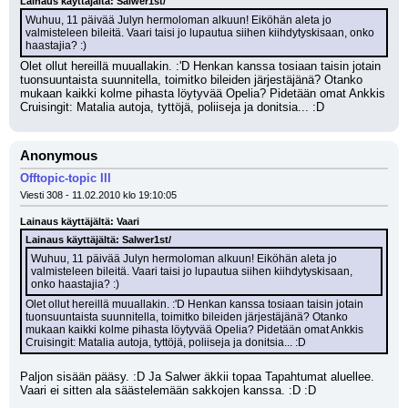
Lainaus käyttäjältä: Salwer1st/
Wuhuu, 11 päivää Julyn hermoloman alkuun! Eiköhän aleta jo 
valmisteleen bileitä. Vaari taisi jo lupautua siihen kiihdytyskisaan, onko 
haastajia? :)
Olet ollut hereillä muuallakin. :'D Henkan kanssa tosiaan taisin jotain 
tuonsuuntaista suunnitella, toimitko bileiden järjestäjänä? Otanko 
mukaan kaikki kolme pihasta löytyvää Opelia? Pidetään omat Ankkis 
Cruisingit: Matalia autoja, tyttöjä, poliiseja ja donitsia... :D
Anonymous
Offtopic-topic III
Viesti 308 - 11.02.2010 klo 19:10:05
Lainaus käyttäjältä: Vaari
Lainaus käyttäjältä: Salwer1st/
Wuhuu, 11 päivää Julyn hermoloman alkuun! Eiköhän aleta jo 
valmisteleen bileitä. Vaari taisi jo lupautua siihen kiihdytyskisaan, 
onko haastajia? :)
Olet ollut hereillä muuallakin. :'D Henkan kanssa tosiaan taisin jotain 
tuonsuuntaista suunnitella, toimitko bileiden järjestäjänä? Otanko 
mukaan kaikki kolme pihasta löytyvää Opelia? Pidetään omat Ankkis 
Cruisingit: Matalia autoja, tyttöjä, poliiseja ja donitsia... :D
Paljon sisään pääsy. :D Ja Salwer äkkii topaa Tapahtumat aluellee. 
Vaari ei sitten ala säästelemään sakkojen kanssa. :D :D 