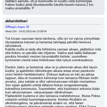
täälläkin aamulla -28 ja huomiselle on luvattu vielä kylmempää. 
Kaiken lisäksi pitää liikuntatunnille kävellä kaverin kanssa 2 km 
matka uimahallille :P
akkaridekkari
Offtopic-topic III
Viesti 314 - 24.02.2010 klo 13:38:54
Tuli kivaan saumaan tämä talviloma, sillä nyt voi valvoa yömyöhään 
olympialaisia katsoen ja harrastaa talvilajeja päivällä hienossa 
talvisäässä. 
Kaikilla muilla ei taida olla hiihtoloma samaan aikaan, päättelisin siitä 
että Ankkis on päivällä näin hiljainen. Vaikka eipä täällä illallakaan 
porukka hirveästi viestien lukumäärällä iloittele, suunnilleen 
kymmenen viestiä tulee Ankkikseen tätä nykyä vuorokaudessa. 
Etenkin Jatko- ja fanitarinat -alue on jo pitemmän aikaa ollut täysin 
kuollut, ja ajattelinkin lähiviikkojen aikana antaa oman panokseni 
osion henkiin herättämiseksi. 
Elokuun laakso
a en toki aio jatkaa 
loppuun, idea oli muutenkin kehnompi kuin tarinassa 
Rikkaan lordin 
arvoitus
, joka sekään ei ollut valmistuessaan mikään mestariteos. 
Sen sijaan ajattelin yrittää tällaista hiukan omaperäisempää, 
kokeellista kertomusta. Suunnittelen, että kirjoittaisin ankoista ikään 
kuin aikuismaiseen, vakavampaan näkökulmaan. 
Päähenkilön kuolema ei olisi tarinassa mahdottomuus. Musta Pekka 
voitaisiin esittää huumeriippuvaisena. Kenties Akullakin on 
alkoholiongelma, tai päivänselvää ainakin on, että hänen 
työttömyytensä aiheuttaa perheelle pahoja ongelmia. Ehkä Tupua, 