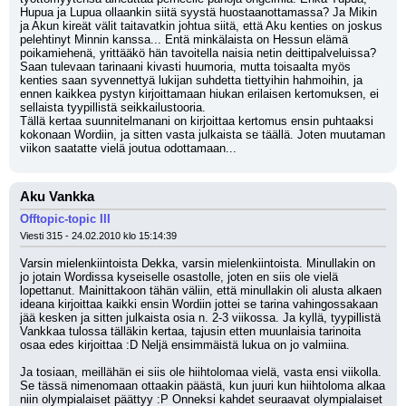
Hupua ja Lupua ollaankin siitä syystä huostaanottamassa? Ja Mikin 
ja Akun kireät välit taitavatkin johtua siitä, että Aku kenties on joskus 
pelehtinyt Minnin kanssa... Entä minkälaista on Hessun elämä 
poikamiehenä, yrittääkö hän tavoitella naisia netin deittipalveluissa? 
Saan tulevaan tarinaani kivasti huumoria, mutta toisaalta myös 
kenties saan syvennettyä lukijan suhdetta tiettyihin hahmoihin, ja 
ennen kaikkea pystyn kirjoittamaan hiukan erilaisen kertomuksen, ei 
sellaista tyypillistä seikkailustooria.
Tällä kertaa suunnitelmanani on kirjoittaa kertomus ensin puhtaaksi 
kokonaan Wordiin, ja sitten vasta julkaista se täällä. Joten muutaman 
viikon saatatte vielä joutua odottamaan...
Aku Vankka
Offtopic-topic III
Viesti 315 - 24.02.2010 klo 15:14:39
Varsin mielenkiintoista Dekka, varsin mielenkiintoista. Minullakin on 
jo jotain Wordissa kyseiselle osastolle, joten en siis ole vielä 
lopettanut. Mainittakoon tähän väliin, että minullakin oli alusta alkaen 
ideana kirjoittaa kaikki ensin Wordiin jottei se tarina vahingossakaan 
jää kesken ja sitten julkaista osia n. 2-3 viikossa. Ja kyllä, tyypillistä 
Vankkaa tulossa tälläkin kertaa, tajusin etten muunlaisia tarinoita 
osaa edes kirjoittaa :D Neljä ensimmäistä lukua on jo valmiina.
Ja tosiaan, meillähän ei siis ole hiihtolomaa vielä, vasta ensi viikolla. 
Se tässä nimenomaan ottaakin päästä, kun juuri kun hiihtoloma alkaa 
niin olympialaiset päättyy :P Onneksi kahdet seuraavat olympialaiset 