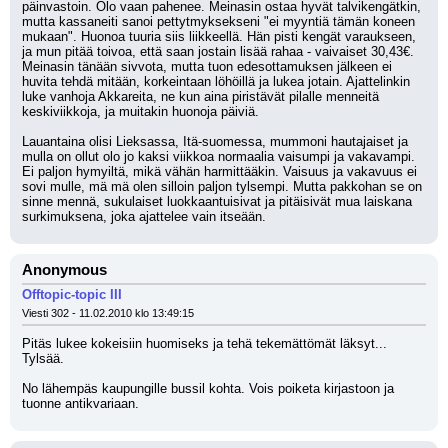
päinvastoin. Olo vaan pahenee. Meinasin ostaa hyvät talvikengätkin, 
mutta kassaneiti sanoi pettytmyksekseni "ei myyntiä tämän koneen 
mukaan". Huonoa tuuria siis liikkeellä. Hän pisti kengät varaukseen, 
ja mun pitää toivoa, että saan jostain lisää rahaa - vaivaiset 30,43€. 
Meinasin tänään sivvota, mutta tuon edesottamuksen jälkeen ei 
huvita tehdä mitään, korkeintaan löhöillä ja lukea jotain. Ajattelinkin 
luke vanhoja Akkareita, ne kun aina piristävät pilalle menneitä 
keskiviikkoja, ja muitakin huonoja päiviä.
Lauantaina olisi Lieksassa, Itä-suomessa, mummoni hautajaiset ja 
mulla on ollut olo jo kaksi viikkoa normaalia vaisumpi ja vakavampi. 
Ei paljon hymyiltä, mikä vähän harmittääkin. Vaisuus ja vakavuus ei 
sovi mulle, mä mä olen silloin paljon tylsempi. Mutta pakkohan se on 
sinne mennä, sukulaiset luokkaantuisivat ja pitäisivät mua laiskana 
surkimuksena, joka ajattelee vain itseään.
Anonymous
Offtopic-topic III
Viesti 302 - 11.02.2010 klo 13:49:15
Pitäs lukee kokeisiin huomiseks ja tehä tekemättömät läksyt... 
Tylsää.
No lähempäs kaupungille bussil kohta. Vois poiketa kirjastoon ja 
tuonne antikvariaan.