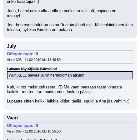
onko haastajia? :) 
Juuh, helmikuukin alkaa olla jo puolessa välissä, nopiaan on 
mennyt...
Jee, hetkosen kuluttua alkaa Ruotsin jännä ralli. Mielenkiintoinen kisa 
tulossa, nyt kun Kimikin on mukana.
July
Offtopic-topic III
Viesti 306 - 11.02.2010 klo 18:48:59
Lainaus käyttäjältä: Salwer1st/
Wuhuu, 11 päivää Julyn hermoloman alkuun!
Kah, kiitos muistutuksesta. :'D Mä vaan paasaan tästä lomasta 
kaikille, mutten itse muista edes laskea päiviä.
Lupaatte sitten kaikki leikkiä kiltisti täällä, squid ja Ana jää vahtiin :)
Vaari
Offtopic-topic III
Viesti 307 - 11.02.2010 klo 18:55:50