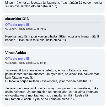
Miten mä en osaa lopettaa tuhlaamista. Taas tänään 15 euroo meni ja 
suurin osa siitäkin Akkari ostoksiin. :)
akuankka1313
Offtopic-topic III
Viesti 309 - 18.02.2010 klo 11:33:57
Penkkariauto lähti juuri koulun pihalta jättäen oppilaille hirmu määrät 
karkkia... Barksikin taisi olla siellä abina. :D
Vince Ankka
Offtopic-topic III
Viesti 310 - 18.02.2010 klo 17:07:11
Talvikengät tuli viimeviikolla ostettua, ei tosin Cittarista vaan 
paikallisesta kenkäkaupasta. Ja hyvä niin, ne olivat 19€ halvemmat 
kuin Cittarin kengät.
Ei talvella pärjää millään kesäkengillä, jalat meinaa paleltua. :D 
Tuossa muutama viikko sitten unirytmini palautui normaaliksi, mikä 
onkin helpotus. Ja kesätäiskin se entisellään, ei tuollaista kamalaa 
univajetta kestä montaa vuotta. Ja mulla nimittäin kesti sitä 
muutaman vuoden. Kyllä se oli kamalaa aikaa. :-O