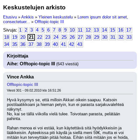
Keskustelujen arkisto
Etusivu
»
Ankkis
»
Yleinen keskustelu
»
Lorem ipsum dolor sit amet,
consectetuer...
»
Offtopic-topic III
Sivuja:
1
2
3
4
5
6
7
8
9
10
11
12
13
14
15
16
17
18
19
20
21
22
23
24
25
26
27
28
29
30
31
32
33
34
35
36
37
38
39
40
41
42
43
Kirjoittaja
Aihe: Offtopic-topic III
(643 viestiä)
Vince Ankka
Offtopic-topic III
Viesti 301 - 09.02.2010 klo 16:51:26
Hyvä kysymys se, että milloin Akkari oikein saapuu. Katsoin 
postilaatikkoani ja hieman petyin, kun ei parasta sarjakuvalehteä 
näkynyt.
No, kai se tällä viikolla vielä tulee. Toivotaan parasta, pelätään 
pahinta.
Rahan menoa ei voi estää, kun käytettävä sitä hyödykkeisiin ja 
lääkkeisiin. Apteekissa piti käydä ja siellä meni 59€, mutta ei voi 
mitään kun terveyttään pitää hoitaa. Eihän siitä mitään jos ei hoida, 