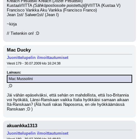
Kreach Piłsudski Kreach (Józef Piłsudski)
KustaaVIITTA 
(Sähköpostiosoite poistettu)
@VIITTA (Kustaa V)
Francisco Vankka Aku Vankka (Francisco Franco)
Jean 1st/ Salwer1st/ (Jean I)
~kirja
// Tietenkin on! :D
Mac Ducky
Juonittelupelin ilmoittautumiset
Viesti 179 - 30.07.2009 klo 16:24:38
Lainaus:
Mac Mussolini
 ;D 
Jäi vähän epäselväksi, että sehän on mahdollista, että Iso-Britannia 
voi hyökätä, Länsi-Ranskaan vaikka Italia hyökkäisi samaan aikaan 
Itä-Ranskaan? (Älä huoli rakas Naposorsa, en ole hyökkäämässä 
Ranskaan ;D )
akuankka1313
Juonittelupelin ilmoittautumiset