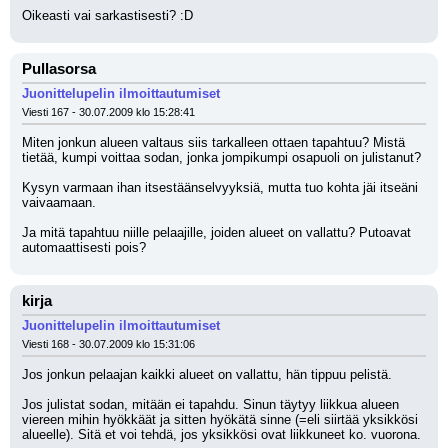
Oikeasti vai sarkastisesti? :D
Pullasorsa
Juonittelupelin ilmoittautumiset
Viesti 167 - 30.07.2009 klo 15:28:41
Miten jonkun alueen valtaus siis tarkalleen ottaen tapahtuu? Mistä 
tietää, kumpi voittaa sodan, jonka jompikumpi osapuoli on julistanut? 
Kysyn varmaan ihan itsestäänselvyyksiä, mutta tuo kohta jäi itseäni 
vaivaamaan. 
Ja mitä tapahtuu niille pelaajille, joiden alueet on vallattu? Putoavat 
automaattisesti pois?
kirja
Juonittelupelin ilmoittautumiset
Viesti 168 - 30.07.2009 klo 15:31:06
Jos jonkun pelaajan kaikki alueet on vallattu, hän tippuu pelistä.
Jos julistat sodan, mitään ei tapahdu. Sinun täytyy liikkua alueen 
viereen mihin hyökkäät ja sitten hyökätä sinne (=eli siirtää yksikkösi 
alueelle). Sitä et voi tehdä, jos yksikkösi ovat liikkuneet ko. vuorona.