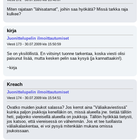
Miten rajataan "lähisatamat", joihin saa hyökätä? Missä tarkka raja 
kulkee?
kirja
Juonittelupelin ilmoittautumiset
Viesti 173 - 30.07.2009 klo 15:50:59
Se on yksilöllistä. En viitsinyt tuonne tarkentaa, koska viesti olisi 
paisunut lisää, mutta kesken pelin saa kysyä (ja kannattaakin!).
~kirja
Kreach
Juonittelupelin ilmoittautumiset
Viesti 174 - 30.07.2009 klo 15:54:51
Ovatko muiden joukot salassa? Jos kerrot aina "Väliaikaviestissä" 
kuinka paljon joukkoja kenelläkin on, missä alueella jne. tietää tällöin 
heti, paljonko viereisellä alueella on joukkoja. Tällöin hyökkää tietysti, 
jos katsoo, että viereisessä on vähemmän. Jos et tee tuollaista 
väliaikalaskentaa, ei voi pysyä mitenkään mukana omissa 
joukoissaan.