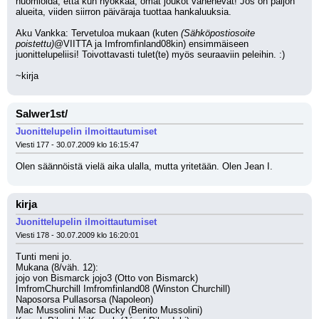
huomioida, että kun hyökkää, omat joukot vähenevät! Jos on paljon 
alueita, viiden siirron päiväraja tuottaa hankaluuksia.
Aku Vankka: Tervetuloa mukaan (kuten 
(Sähköpostiosoite 
poistettu)
@VIITTA ja Imfromfinland08kin) ensimmäiseen 
juonittelupeliisi! Toivottavasti tulet(te) myös seuraaviin peleihin. :)
~kirja
Salwer1st/
Juonittelupelin ilmoittautumiset
Viesti 177 - 30.07.2009 klo 16:15:47
Olen säännöistä vielä aika ulalla, mutta yritetään. Olen Jean I.
kirja
Juonittelupelin ilmoittautumiset
Viesti 178 - 30.07.2009 klo 16:20:01
Tunti meni jo.
Mukana (8/väh. 12):
jojo von Bismarck jojo3 (Otto von Bismarck)
ImfromChurchill Imfromfinland08 (Winston Churchill)
Naposorsa Pullasorsa (Napoleon)
Mac Mussolini Mac Ducky (Benito Mussolini)