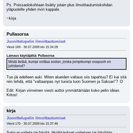
Ps. Poissaolokohtaan lisätty jotain plus ilmoittautumiskohdan 
yläpuolelle yhden rivin kappale.
~kirja
Pullasorsa
Juonittelupelin ilmoittautumiset
Viesti 169 - 30.07.2009 klo 15:34:28
Lainaus käyttäjältä: Pullasorsa
Mistä tietää, kumpi voittaa sodan, jonka jompikumpi osapuoli on 
julistanut?
Tuo jäi edelleen auki. Miten alueiden valtaus siis tapahtuu? Ei kai sitä 
niin tehdä, että "valtaanpas nyt tuosta tuon Suomen ja Saksan"? :D
Edit: Kirjan viimeinen viesti auttoi ymmärtämään koko pelin idean. 
Kiitos!
kirja
Juonittelupelin ilmoittautumiset
Viesti 170 - 30.07.2009 klo 15:37:46
Sotia ei voiteta tai hävitä. Hyökkäykset voitetaan tai hävitään.