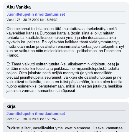
Aku Vankka
Juonittelupelin ilmoittautumiset
Viesti 175 - 30.07.2009 klo 15:56:32
Olen pelannut todella paljon tätä muistuttavaa itsekeksittyä peliä 
kavereiden kanssa Euroopan kartalla (tosin siinä ei ollut mitään 
tehtaita tai kauttakulkusopimuksia yms.) ja olin itseasiassa aika 
hyväkin ko. pelissä. En kylläkään kaikkea tästä vielä ymmärtänyt, 
mutta otan riskin ja osallistun ensimmäistä kertaa juonittelupeliin, nyt 
kun se vaikuttaa näin mielenkiintoiselta - pelihahmoni on Francisco 
Franco.
E: Tämä vaikutti osittan tutulta (ks. aikaisemmin kirjoitettu osa) ja 
erittäin mielenkiintoiselta ja poikkeaa normijuonittelupelistä todella 
paljon. Olen jokaista näitä neljää mennyttä (ja yhtä meneillään 
olevaa) juonittelupeliä seurannut, vaikken ole osallistunutkaan ja ne 
vaikuttivat sellaisilta, joissa en tulisi pärjäämään, koska olen todella 
huono esimerkiksi perustelemaan, miksi äänestän jotakuta henkilöä 
ja saisin varmasti samantien lähtöpassit.
kirja
Juonittelupelin ilmoittautumiset
Viesti 176 - 30.07.2009 klo 15:57:45
Puolustusliitot, vasallivaltiot yms. ovat olemassa. Lisäksi kannattaa 