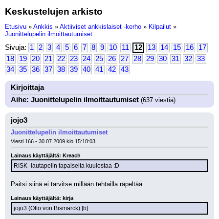
Keskustelujen arkisto
Etusivu
»
Ankkis
»
Aktiiviset ankkislaiset -kerho
»
Kilpailut
»
Juonittelupelin ilmoittautumiset
Sivuja:
1
2
3
4
5
6
7
8
9
10
11
12
13
14
15
16
17
18
19
20
21
22
23
24
25
26
27
28
29
30
31
32
33
34
35
36
37
38
39
40
41
42
43
Kirjoittaja
Aihe: Juonittelupelin ilmoittautumiset
(637 viestiä)
jojo3
Juonittelupelin ilmoittautumiset
Viesti 166 - 30.07.2009 klo 15:18:03
Lainaus käyttäjältä: Kreach
RISK -lautapelin tapaiselta kuulostaa :D
Paitsi siinä ei tarvitse millään tehtailla räpeltää.
Lainaus käyttäjältä: kirja
jojo3 (Otto von Bismarck) [b]