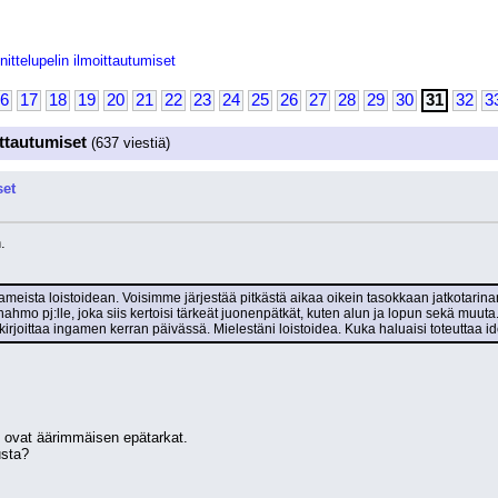
nittelupelin ilmoittautumiset
6
17
18
19
20
21
22
23
24
25
26
27
28
29
30
31
32
3
ittautumiset
(637 viestiä)
set
.
meista loistoidean. Voisimme järjestää pitkästä aikaa oikein tasokkaan jatkotarinan,
hahmo pj:lle, joka siis kertoisi tärkeät juonenpätkät, kuten alun ja lopun sekä muuta. M
t kirjoittaa ingamen kerran päivässä. Mielestäni loistoidea. Kuka haluaisi toteuttaa i
t ovat äärimmäisen epätarkat.
usta?