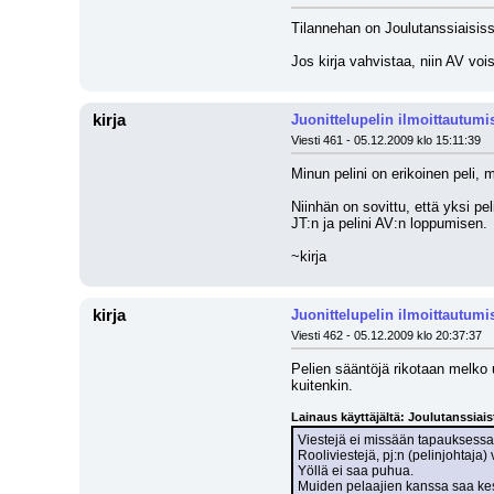
Tilannehan on Joulutanssiaisiss
Jos kirja vahvistaa, niin AV voi
kirja
Juonittelupelin ilmoittautumi
Viesti 461 - 05.12.2009 klo 15:11:39
Minun pelini on erikoinen peli,
Niinhän on sovittu, että yksi pe
JT:n ja pelini AV:n loppumisen.
~kirja
kirja
Juonittelupelin ilmoittautumi
Viesti 462 - 05.12.2009 klo 20:37:37
Pelien sääntöjä rikotaan melko u
kuitenkin.
Lainaus käyttäjältä: Joulutanssiai
Viestejä ei missään tapauksessa s
Rooliviestejä, pj:n (pelinjohtaja)
Yöllä ei saa puhua.
Muiden pelaajien kanssa saa keskus