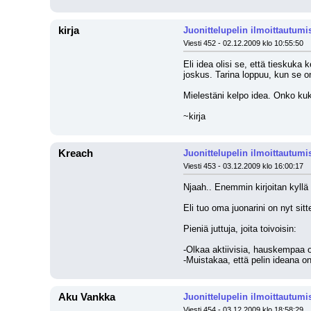
kirja
Juonittelupelin ilmoittautumi
Viesti 452 - 02.12.2009 klo 10:55:50
Eli idea olisi se, että tieskuka 
joskus. Tarina loppuu, kun se o
Mielestäni kelpo idea. Onko kuk
~kirja
Kreach
Juonittelupelin ilmoittautumi
Viesti 453 - 03.12.2009 klo 16:00:17
Njaah.. Enemmin kirjoitan kyllä
Eli tuo oma juonarini on nyt si
Pieniä juttuja, joita toivoisin:
-Olkaa aktiivisia, hauskempaa o
-Muistakaa, että pelin ideana o
Aku Vankka
Juonittelupelin ilmoittautumi
Viesti 454 - 03.12.2009 klo 18:58:29