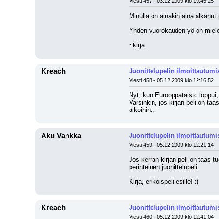
Viesti 457 - 03.12.2009 klo 19:45:25
Minulla on ainakin aina alkanut 
Yhden vuorokauden yö on mielest
~kirja
Kreach
Juonittelupelin ilmoittautumi
Viesti 458 - 05.12.2009 klo 12:16:52
Nyt, kun Eurooppataisto loppui,
Varsinkin, jos kirjan peli on taa
aikoihin..
Aku Vankka
Juonittelupelin ilmoittautumi
Viesti 459 - 05.12.2009 klo 12:21:14
Jos kerran kirjan peli on taas tu
perinteinen juonittelupeli.
Kirja, erikoispeli esille! :)
Kreach
Juonittelupelin ilmoittautumi
Viesti 460 - 05.12.2009 klo 12:41:04