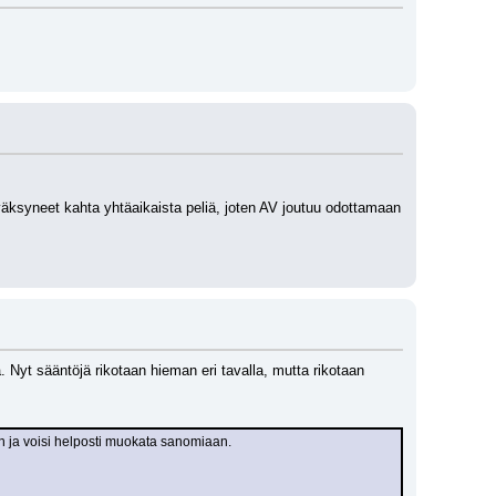
yväksyneet kahta yhtäaikaista peliä, joten AV joutuu odottamaan 
 Nyt sääntöjä rikotaan hieman eri tavalla, mutta rikotaan 
in ja voisi helposti muokata sanomiaan.