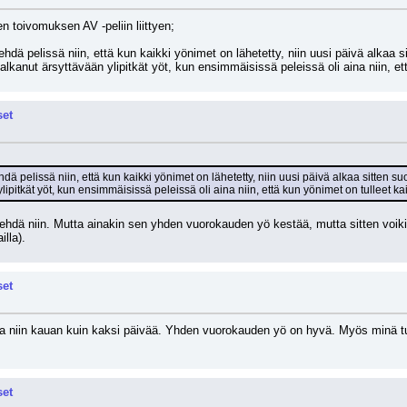
en toivomuksen AV -peliin liittyen;
hdä pelissä niin, että kun kaikki yönimet on lähetetty, niin uusi päivä alkaa 
on alkanut ärsyttävään ylipitkät yöt, kun ensimmäisissä peleissä oli aina niin, e
set
ä pelissä niin, että kun kaikki yönimet on lähetetty, niin uusi päivä alkaa sitten suo
ipitkät yöt, kun ensimmäisissä peleissä oli aina niin, että kun yönimet on tulleet kai
 tehdä niin. Mutta ainakin sen yhden vuorokauden yö kestää, mutta sitten voikin 
illa).
set
lla niin kauan kuin kaksi päivää. Yhden vuorokauden yö on hyvä. Myös minä t
set