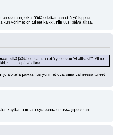
sitten suoraan, eikä jäädä odottamaan että yö loppuu 
ttä kun yönimet on tulleet kaikki, niin uusi päivä alkaa.
raan, eikä jäädä odottamaan että yö loppuu ''virallisesti''? Viime 
kki, niin uusi päivä alkaa.
jo aloitella päivää, jos yönimet ovat siinä vaiheessa tulleet 
ulen käyttämään tätä systeemiä omassa jiipeessäni 