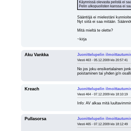
Käynnissä olevasta pelistä ei saa
Pelin ulkopuolisten kanssa ei sa
Sääntöjä ei mielestäni kunnioitet
Nyt siitä ei saa mitään. Säännöt
Mitä mieltä te olette?
~kirja
Aku Vankka
Juonittelupelin ilmoittautumi
Viesti 463 - 05.12.2009 klo 20:57:41
No jos joku ensikertalainen jonk
poistaminen tai yhden jp'n osalli
Kreach
Juonittelupelin ilmoittautumi
Viesti 464 - 07.12.2009 klo 18:10:19
Info: AV alkaa mitä luultavimmin
Pullasorsa
Juonittelupelin ilmoittautumi
Viesti 465 - 07.12.2009 klo 18:12:49