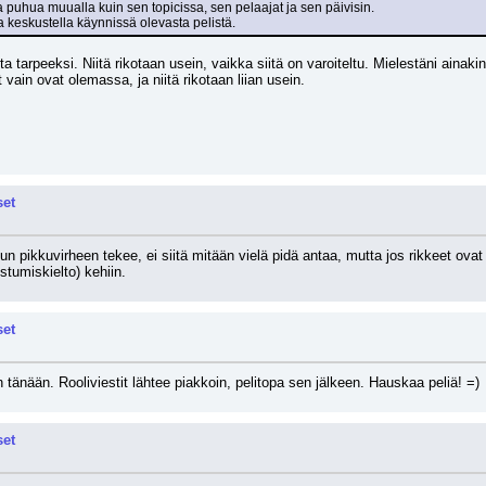
 puhua muualla kuin sen topicissa, sen pelaajat ja sen päivisin.
a keskustella käynnissä olevasta pelistä.
a tarpeeksi. Niitä rikotaan usein, vaikka siitä on varoiteltu. Mielestäni ainaki
 vain ovat olemassa, ja niitä rikotaan liian usein.
set
un pikkuvirheen tekee, ei siitä mitään vielä pidä antaa, mutta jos rikkeet ovat 
stumiskielto) kehiin.
set
 tänään. Rooliviestit lähtee piakkoin, pelitopa sen jälkeen. Hauskaa peliä! =)
set