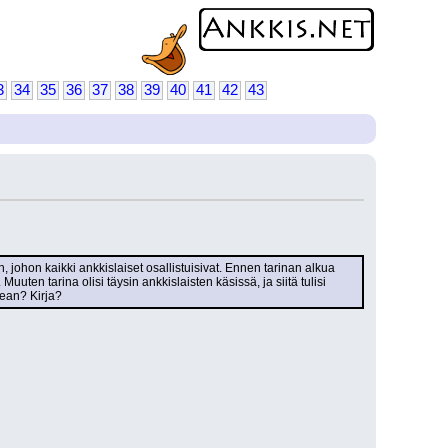
3
34
35
36
37
38
39
40
41
42
43
 johon kaikki ankkislaiset osallistuisivat. Ennen tarinan alkua 
uuten tarina olisi täysin ankkislaisten käsissä, ja siitä tulisi 
dean? Kirja?