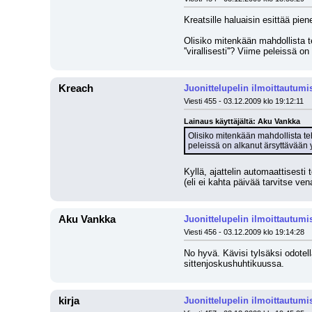
Kreatsille haluaisin esittää pien
Olisiko mitenkään mahdollista te
''virallisesti''? Viime peleissä 
Kreach
Juonittelupelin ilmoittautumi
Viesti 455 - 03.12.2009 klo 19:12:11
Lainaus käyttäjältä: Aku Vankka
Olisiko mitenkään mahdollista tehd
peleissä on alkanut ärsyttävään yl
Kyllä, ajattelin automaattisesti
(eli ei kahta päivää tarvitse vena
Aku Vankka
Juonittelupelin ilmoittautumi
Viesti 456 - 03.12.2009 klo 19:14:28
No hyvä. Kävisi tylsäksi odote
sittenjoskushuhtikuussa.
kirja
Juonittelupelin ilmoittautumi