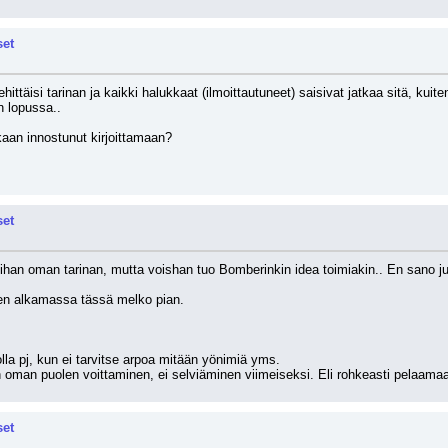
set
kehittäisi tarinan ja kaikki halukkaat (ilmoittautuneet) saisivat jatkaa sitä, kui
n lopussa..
aan innostunut kirjoittamaan?
set
 ihan oman tarinan, mutta voishan tuo Bomberinkin idea toimiakin.. En sano ju
tten alkamassa tässä melko pian.
lla pj, kun ei tarvitse arpoa mitään yönimiä yms.
n oman puolen voittaminen, ei selviäminen viimeiseksi. Eli rohkeasti pelaama
set