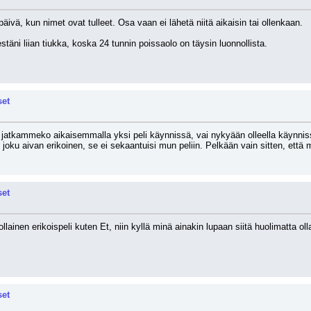
päivä, kun nimet ovat tulleet. Osa vaan ei lähetä niitä aikaisin tai ollenkaan.
äni liian tiukka, koska 24 tunnin poissaolo on täysin luonnollista.
set
 jatkammeko aikaisemmalla yksi peli käynnissä, vai nykyään olleella käynnis
s joku aivan erikoinen, se ei sekaantuisi mun peliin. Pelkään vain sitten, että m
set
ollainen erikoispeli kuten Et, niin kyllä minä ainakin lupaan siitä huolimatta o
set