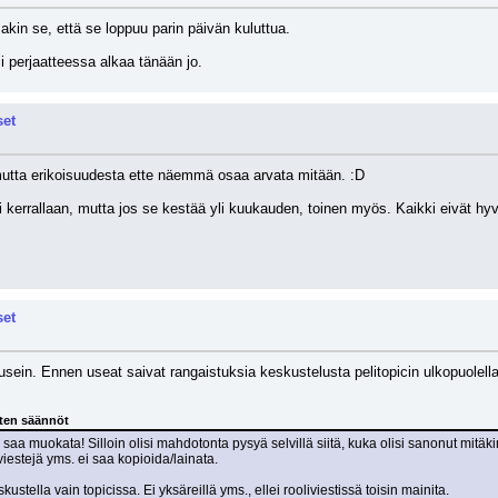
akin se, että se loppuu parin päivän kuluttua.
si perjaatteessa alkaa tänään jo.
set
 mutta erikoisuudesta ette näemmä osaa arvata mitään. :D
li kerrallaan, mutta jos se kestää yli kuukauden, toinen myös. Kaikki eivät h
set
sein. Ennen useat saivat rangaistuksia keskustelusta pelitopicin ulkopuolella.
sten säännöt
aa muokata! Silloin olisi mahdotonta pysyä selvillä siitä, kuka olisi sanonut mitäk
 viestejä yms. ei saa kopioida/lainata.
tella vain topicissa. Ei yksäreillä yms., ellei rooliviestissä toisin mainita.