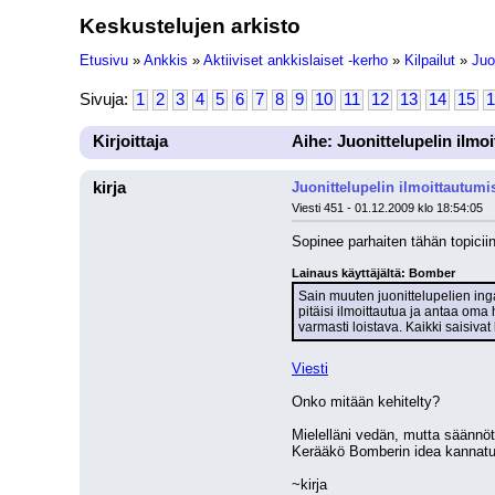
Keskustelujen arkisto
Etusivu
»
Ankkis
»
Aktiiviset ankkislaiset -kerho
»
Kilpailut
»
Juo
Sivuja:
1
2
3
4
5
6
7
8
9
10
11
12
13
14
15
1
Kirjoittaja
Aihe: Juonittelupelin ilmo
kirja
Juonittelupelin ilmoittautumi
Viesti 451 - 01.12.2009 klo 18:54:05
Sopinee parhaiten tähän topiciin
Lainaus käyttäjältä: Bomber
Sain muuten juonittelupelien inga
pitäisi ilmoittautua ja antaa oma 
varmasti loistava. Kaikki saisiva
Viesti
Onko mitään kehitelty?
Mielelläni vedän, mutta säännö
Kerääkö Bomberin idea kannat
~kirja