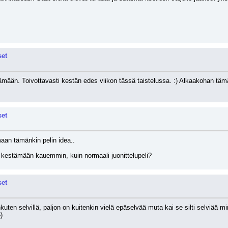
set
mään. Toivottavasti kestän edes viikon tässä taistelussa. :) Alkaakohan tämä 
set
aan tämänkin pelin idea.. 
 kestämään kauemmin, kuin normaali juonittelupeli?
set
kuten selvillä, paljon on kuitenkin vielä epäselvää muta kai se silti selviää mi
)