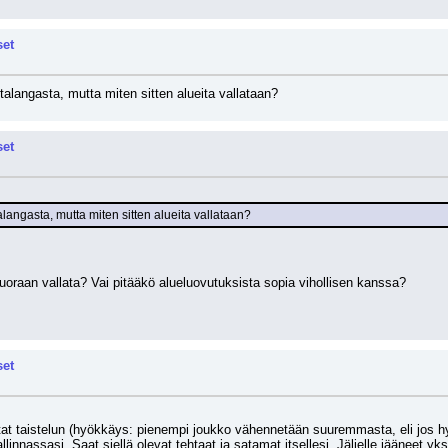
set
talangasta, mutta miten sitten alueita vallataan?
set
langasta, mutta miten sitten alueita vallataan?
suoraan vallata? Vai pitääkö alueluovutuksista sopia vihollisen kanssa?
set
tat taistelun (hyökkäys: pienempi joukko vähennetään suuremmasta, eli jos h
llinnassasi. Saat siellä olevat tehtaat ja satamat itsellesi. Jäljelle jääneet yks