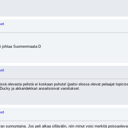
set
ti johtaa Suomenmaata:D
set
sä olevasta pelistä ei koskaan puhuta! (paitsi elossa olevat pelaajat topiciss
ucky ja akkaridekkari ansaitsisivat varoitukset.
set
 sunnuntaina. Jos peli alkaa sillävälin, niin minut voisi merkitä poissaolevak