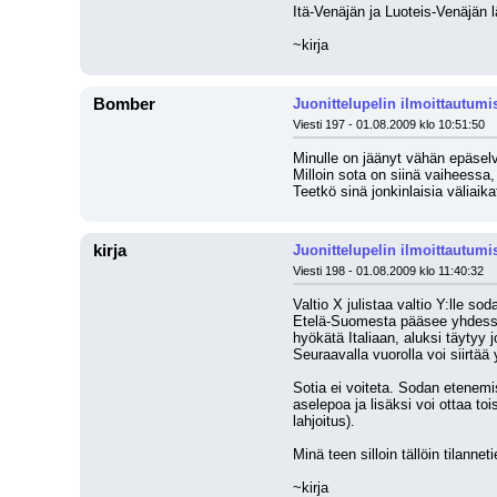
Itä-Venäjän ja Luoteis-Venäjän l
~kirja
Bomber
Juonittelupelin ilmoittautumi
Viesti 197 - 01.08.2009 klo 10:51:50
Minulle on jäänyt vähän epäselv
Milloin sota on siinä vaiheessa,
Teetkö sinä jonkinlaisia väliaik
kirja
Juonittelupelin ilmoittautumi
Viesti 198 - 01.08.2009 klo 11:40:32
Valtio X julistaa valtio Y:lle s
Etelä-Suomesta pääsee yhdessä 
hyökätä Italiaan, aluksi täytyy 
Seuraavalla vuorolla voi siirtää
Sotia ei voiteta. Sodan etenemi
aselepoa ja lisäksi voi ottaa t
lahjoitus).
Minä teen silloin tällöin tilanne
~kirja