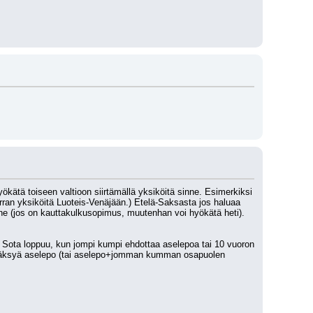
ökätä toiseen valtioon siirtämällä yksiköitä sinne. Esimerkiksi 
an yksiköitä Luoteis-Venäjään.) Etelä-Saksasta jos haluaa 
inne (jos on kauttakulkusopimus, muutenhan voi hyökätä heti). 
. Sota loppuu, kun jompi kumpi ehdottaa aselepoa tai 10 vuoron 
 hyväksyä aselepo (tai aselepo+jomman kumman osapuolen 