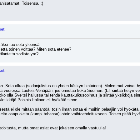
ähisatamat: Toisensa. ;)
set
äksi tuo sota yleensä. 
 että toinen voittaa? Miten sota etenee? 
atilanteita sodista ym?
set
odan. Sota alkaa (sodanjulistus on yhden käskyn hintainen). Molemmat voivat hy
vuorossa Luoteis-Venäjään, jos omistaa koko Suomen. (Eli siirtää tietyn verr
joko olla Sveitsi hallussa tai tehdä kauttakulkusopimus ja siirtää yksikköjä s
 yksikköjä Pohjois-Italiaan eli hyökätä sinne.
sestä ei ole mitään sääntöä, tosin ilman sotaa ei muihin pelaajiin voi hyökätä
oiselta osapuolelta (kumpi tahansa) jotain vaihtoehdoitukseen. Toisen pitää
tiedoitusta, mutta omat asiat ovat jokaisen omalla vastuulla!