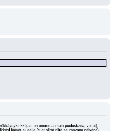
yökkäysyksikköjäsi on enemmän kuin puolustavia, voitat), 
ikkösi jäävät alueelle (ellet siirrä niitä seuraavana päivänä).