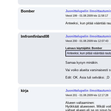
Bomber
Juonittelupelin ilmoittautumi
Viesti 199 - 01.08.2009 klo 11:58:17
Anteeksi, kun pitää vääntää rau
Imfromfinland08
Juonittelupelin ilmoittautumi
Viesti 200 - 01.08.2009 klo 12:07:43
Lainaus käyttäjältä: Bomber
Anteeksi, kun pitää vääntää rauta
Samaa kysyn minäkin.
Vai voiko alueita varsinaisesti 
Edit: OK. Asia tuli selväksi. ;D
kirja
Juonittelupelin ilmoittautumi
Viesti 201 - 01.08.2009 klo 12:17:28
Alueen valtaaminen:
Hyökkäät alueeseen. Mikäli voi
valtaat alueen eli se on sinun ha