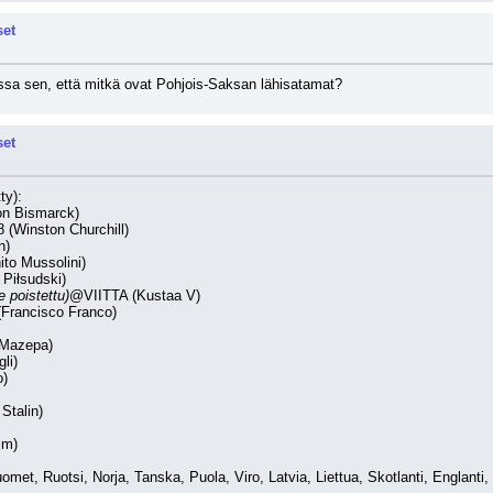
set
issa sen, että mitkä ovat Pohjois-Saksan lähisatamat?
set
ty):
von Bismarck)
 (Winston Churchill)
n)
to Mussolini)
 Piłsudski)
 poistettu)
@VIITTA (Kustaa V)
Francisco Franco)
 Mazepa)
gli)
o)
Stalin)
im)
et, Ruotsi, Norja, Tanska, Puola, Viro, Latvia, Liettua, Skotlanti, Englanti, W