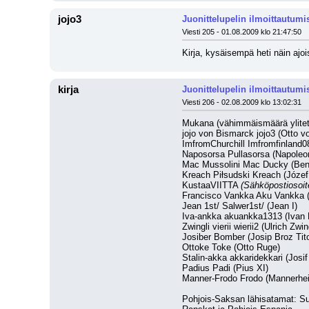
jojo3
Juonittelupelin ilmoittautumi
Viesti 205 - 01.08.2009 klo 21:47:50
Kirja, kysäisempä heti näin ajo
kirja
Juonittelupelin ilmoittautumi
Viesti 206 - 02.08.2009 klo 13:02:31
Mukana (vähimmäismäärä ylitet
jojo von Bismarck jojo3 (Otto 
ImfromChurchill Imfromfinland08
Naposorsa Pullasorsa (Napoleo
Mac Mussolini Mac Ducky (Beni
Kreach Piłsudski Kreach (Józef
KustaaVIITTA 
(Sähköpostiosoite
Francisco Vankka Aku Vankka (
Jean 1st/ Salwer1st/ (Jean I)
Iva-ankka akuankka1313 (Ivan
Zwingli vierii wierii2 (Ulrich Zwin
Josiber Bomber (Josip Broz Tit
Ottoke Toke (Otto Ruge)
Stalin-akka akkaridekkari (Josif 
Padius Padi (Pius XI)
Manner-Frodo Frodo (Mannerhe
Pohjois-Saksan lähisatamat: Suom