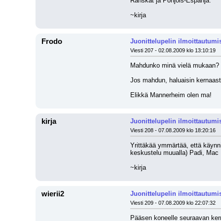
Ranskat ja Pohjois-Espanja.
~kirja
Frodo
Juonittelupelin ilmoittautumi
Viesti 207 - 02.08.2009 klo 13:10:19
Mahdunko minä vielä mukaan? 
Jos mahdun, haluaisin kernaas
Elikkä Mannerheim olen ma!
kirja
Juonittelupelin ilmoittautumi
Viesti 208 - 07.08.2009 klo 18:20:16
Yrittäkää ymmärtää, että käynnis
keskustelu muualla) Padi, Mac D
~kirja
wierii2
Juonittelupelin ilmoittautumi
Viesti 209 - 07.08.2009 klo 22:07:32
Pääsen koneelle seuraavan kerran