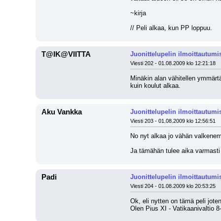
~kirja
// Peli alkaa, kun PP loppuu.
T@IK@VIITTA
Juonittelupelin ilmoittautumi
Viesti 202 - 01.08.2009 klo 12:21:18
Minäkin alan vähitellen ymmärtä
kuin koulut alkaa.
Aku Vankka
Juonittelupelin ilmoittautumi
Viesti 203 - 01.08.2009 klo 12:56:51
No nyt alkaa jo vähän valkenem
Ja tämähän tulee aika varmasti
Padi
Juonittelupelin ilmoittautumi
Viesti 204 - 01.08.2009 klo 20:53:25
Ok, eli nytten on tämä peli joten
Olen Pius XI - Vatikaanivaltio 8-