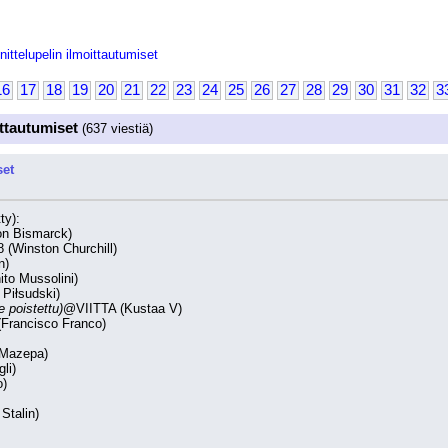
nittelupelin ilmoittautumiset
16
17
18
19
20
21
22
23
24
25
26
27
28
29
30
31
32
3
ittautumiset
(637 viestiä)
set
ty):
von Bismarck)
 (Winston Churchill)
n)
to Mussolini)
 Piłsudski)
 poistettu)
@VIITTA (Kustaa V)
Francisco Franco)
 Mazepa)
gli)
o)
Stalin)