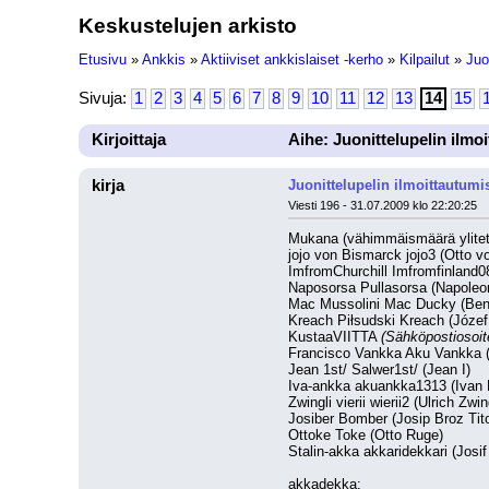
Keskustelujen arkisto
Etusivu
»
Ankkis
»
Aktiiviset ankkislaiset -kerho
»
Kilpailut
»
Juo
Sivuja:
1
2
3
4
5
6
7
8
9
10
11
12
13
14
15
Kirjoittaja
Aihe: Juonittelupelin ilmo
kirja
Juonittelupelin ilmoittautumi
Viesti 196 - 31.07.2009 klo 22:20:25
Mukana (vähimmäismäärä ylitet
jojo von Bismarck jojo3 (Otto 
ImfromChurchill Imfromfinland08
Naposorsa Pullasorsa (Napoleo
Mac Mussolini Mac Ducky (Beni
Kreach Piłsudski Kreach (Józef
KustaaVIITTA 
(Sähköpostiosoite
Francisco Vankka Aku Vankka (
Jean 1st/ Salwer1st/ (Jean I)
Iva-ankka akuankka1313 (Ivan
Zwingli vierii wierii2 (Ulrich Zwin
Josiber Bomber (Josip Broz Tit
Ottoke Toke (Otto Ruge)
Stalin-akka akkaridekkari (Josif 
akkadekka: