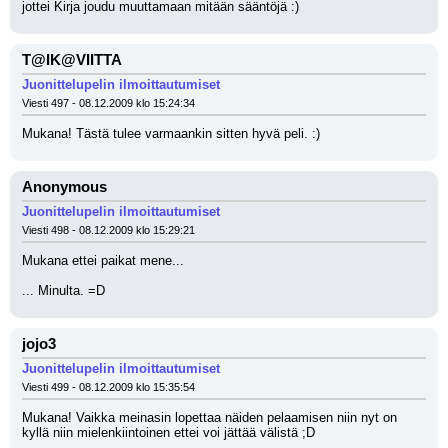
jottei Kirja joudu muuttamaan mitään sääntöjä :)
T@IK@VIITTA
Juonittelupelin ilmoittautumiset
Viesti 497 - 08.12.2009 klo 15:24:34
Mukana! Tästä tulee varmaankin sitten hyvä peli. :)
Anonymous
Juonittelupelin ilmoittautumiset
Viesti 498 - 08.12.2009 klo 15:29:21
Mukana ettei paikat mene...
... Minulta. =D
jojo3
Juonittelupelin ilmoittautumiset
Viesti 499 - 08.12.2009 klo 15:35:54
Mukana! Vaikka meinasin lopettaa näiden pelaamisen niin nyt on 
kyllä niin mielenkiintoinen ettei voi jättää välistä ;D