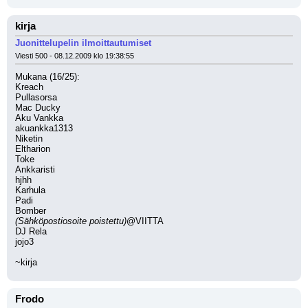
kirja
Juonittelupelin ilmoittautumiset
Viesti 500 - 08.12.2009 klo 19:38:55
Mukana (16/25):
Kreach
Pullasorsa
Mac Ducky
Aku Vankka
akuankka1313
Niketin
Eltharion
Toke
Ankkaristi
hjhh
Karhula
Padi
Bomber
(Sähköpostiosoite poistettu)
@VIITTA
DJ Rela
jojo3
~kirja
Frodo