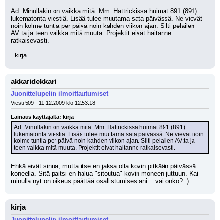
Ad: Minullakin on vaikka mitä. Mm. Hattrickissa huimat 891 (891) 
lukematonta viestiä. Lisää tulee muutama sata päivässä. Ne vievät 
noin kolme tuntia per päivä noin kahden viikon ajan. Silti pelailen 
AV:ta ja teen vaikka mitä muuta. Projektit eivät haitanne 
ratkaisevasti.
~kirja
akkaridekkari
Juonittelupelin ilmoittautumiset
Viesti 509 - 11.12.2009 klo 12:53:18
Lainaus käyttäjältä: kirja
Ad: Minullakin on vaikka mitä. Mm. Hattrickissa huimat 891 (891) 
lukematonta viestiä. Lisää tulee muutama sata päivässä. Ne vievät noin 
kolme tuntia per päivä noin kahden viikon ajan. Silti pelailen AV:ta ja 
teen vaikka mitä muuta. Projektit eivät haitanne ratkaisevasti.
Ehkä eivät sinua, mutta itse en jaksa olla kovin pitkään päivässä 
koneella. Sitä paitsi en halua "sitoutua" kovin moneen juttuun. Kai 
minulla nyt on oikeus päättää osallistumisestani... vai onko? :)
kirja
Juonittelupelin ilmoittautumiset