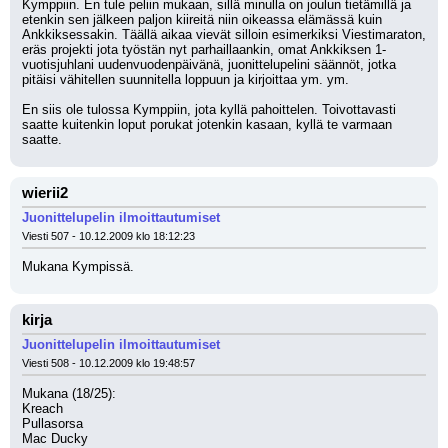
Kymppiin. En tule peliin mukaan, sillä minulla on joulun tietämillä ja 
etenkin sen jälkeen paljon kiireitä niin oikeassa elämässä kuin 
Ankkiksessakin. Täällä aikaa vievät silloin esimerkiksi Viestimaraton, 
eräs projekti jota työstän nyt parhaillaankin, omat Ankkiksen 1-
vuotisjuhlani uudenvuodenpäivänä, juonittelupelini säännöt, jotka 
pitäisi vähitellen suunnitella loppuun ja kirjoittaa ym. ym.
En siis ole tulossa Kymppiin, jota kyllä pahoittelen. Toivottavasti 
saatte kuitenkin loput porukat jotenkin kasaan, kyllä te varmaan 
saatte.
wierii2
Juonittelupelin ilmoittautumiset
Viesti 507 - 10.12.2009 klo 18:12:23
Mukana Kympissä.
kirja
Juonittelupelin ilmoittautumiset
Viesti 508 - 10.12.2009 klo 19:48:57
Mukana (18/25):
Kreach
Pullasorsa
Mac Ducky