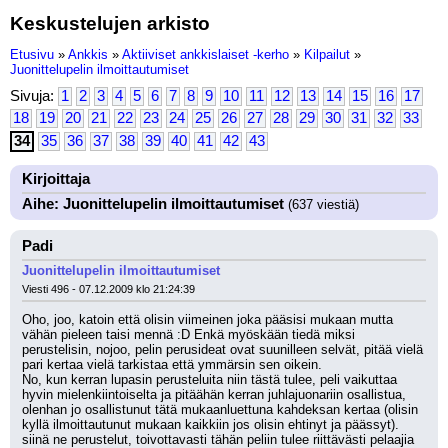
Keskustelujen arkisto
Etusivu
»
Ankkis
»
Aktiiviset ankkislaiset -kerho
»
Kilpailut
»
Juonittelupelin ilmoittautumiset
Sivuja:
1
2
3
4
5
6
7
8
9
10
11
12
13
14
15
16
17
18
19
20
21
22
23
24
25
26
27
28
29
30
31
32
33
34
35
36
37
38
39
40
41
42
43
Kirjoittaja
Aihe: Juonittelupelin ilmoittautumiset
(637 viestiä)
Padi
Juonittelupelin ilmoittautumiset
Viesti 496 - 07.12.2009 klo 21:24:39
Oho, joo, katoin että olisin viimeinen joka pääsisi mukaan mutta 
vähän pieleen taisi mennä :D Enkä myöskään tiedä miksi 
perustelisin, nojoo, pelin perusideat ovat suunilleen selvät, pitää vielä 
pari kertaa vielä tarkistaa että ymmärsin sen oikein. 
No, kun kerran lupasin perusteluita niin tästä tulee, peli vaikuttaa 
hyvin mielenkiintoiselta ja pitäähän kerran juhlajuonariin osallistua, 
olenhan jo osallistunut tätä mukaanluettuna kahdeksan kertaa (olisin 
kyllä ilmoittautunut mukaan kaikkiin jos olisin ehtinyt ja päässyt).
siinä ne perustelut, toivottavasti tähän peliin tulee riittävästi pelaajia 