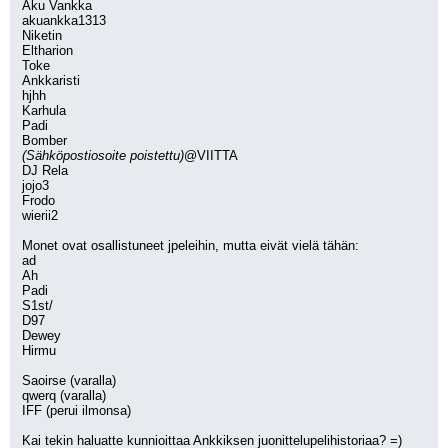
Aku Vankka
akuankka1313
Niketin
Eltharion
Toke
Ankkaristi
hjhh
Karhula
Padi
Bomber
(Sähköpostiosoite poistettu)
@VIITTA
DJ Rela
jojo3
Frodo
wierii2
Monet ovat osallistuneet jpeleihin, mutta eivät vielä tähän:
ad
Ah
Padi
S1st/
D97
Dewey
Hirmu
Saoirse (varalla)
qwerq (varalla)
IFF (perui ilmonsa)
Kai tekin haluatte kunnioittaa Ankkiksen juonittelupelihistoriaa? =)