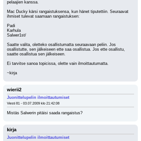
pelaajien kanssa.
Mac Ducky kärsi rangaistuksensa, kun hänet tiputettiin. Seuraavat 
ihmiset tulevat saamaan rangaistuksen:
Padi
Karhula
Salwer1st/
Saatte valita, oletteko osallistumatta seuraavaan peliin. Jos 
osallistutte, sen jälkeiseen ette saa osallistua. Jos ette osallistu, 
saatte osallistua sen jälkeiseen.
Ei tarvitse sanoa topicissa, olette vain ilmoittautumatta.
~kirja
wierii2
Juonittelupelin ilmoittautumiset
Viesti 81 - 03.07.2009 klo 21:42:08
Mistäs Salwerin pitäisi saada rangaistus?
kirja
Juonittelupelin ilmoittautumiset