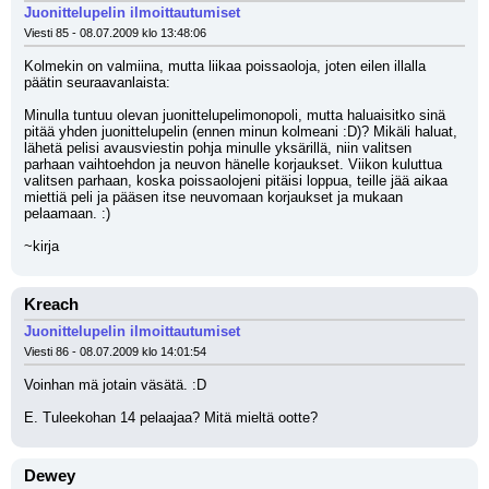
Juonittelupelin ilmoittautumiset
Viesti 85 - 08.07.2009 klo 13:48:06
Kolmekin on valmiina, mutta liikaa poissaoloja, joten eilen illalla 
päätin seuraavanlaista:
Minulla tuntuu olevan juonittelupelimonopoli, mutta haluaisitko sinä 
pitää yhden juonittelupelin (ennen minun kolmeani :D)? Mikäli haluat, 
lähetä pelisi avausviestin pohja minulle yksärillä, niin valitsen 
parhaan vaihtoehdon ja neuvon hänelle korjaukset. Viikon kuluttua 
valitsen parhaan, koska poissaolojeni pitäisi loppua, teille jää aikaa 
miettiä peli ja pääsen itse neuvomaan korjaukset ja mukaan 
pelaamaan. :)
~kirja
Kreach
Juonittelupelin ilmoittautumiset
Viesti 86 - 08.07.2009 klo 14:01:54
Voinhan mä jotain väsätä. :D
E. Tuleekohan 14 pelaajaa? Mitä mieltä ootte?
Dewey