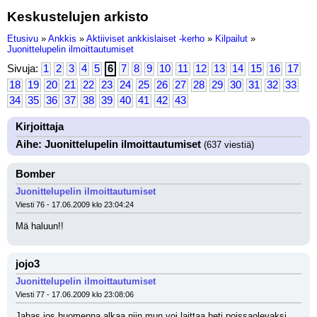
Keskustelujen arkisto
Etusivu
»
Ankkis
»
Aktiiviset ankkislaiset -kerho
»
Kilpailut
»
Juonittelupelin ilmoittautumiset
Sivuja:
1
2
3
4
5
6
7
8
9
10
11
12
13
14
15
16
17
18
19
20
21
22
23
24
25
26
27
28
29
30
31
32
33
34
35
36
37
38
39
40
41
42
43
Kirjoittaja
Aihe: Juonittelupelin ilmoittautumiset
(637 viestiä)
Bomber
Juonittelupelin ilmoittautumiset
Viesti 76 - 17.06.2009 klo 23:04:24
Mä haluun!!
jojo3
Juonittelupelin ilmoittautumiset
Viesti 77 - 17.06.2009 klo 23:08:06
Jahas jos huomenna alkaa niin mun voi laittaa heti poissaolevaksi 