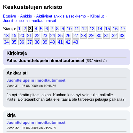
Keskustelujen arkisto
Etusivu
»
Ankkis
»
Aktiiviset ankkislaiset -kerho
»
Kilpailut
»
Juonittelupelin ilmoittautumiset
Sivuja:
1
2
3
4
5
6
7
8
9
10
11
12
13
14
15
16
17
18
19
20
21
22
23
24
25
26
27
28
29
30
31
32
33
34
35
36
37
38
39
40
41
42
43
Kirjoittaja
Aihe: Juonittelupelin ilmoittautumiset
(637 viestiä)
Ankkaristi
Juonittelupelin ilmoittautumiset
Viesti 31 - 07.06.2009 klo 19:46:36
Ja nyt tämän pitäisi alkaa. Kunhan kirja nyt vain tulisi paikalle... 
Paitsi aloitetaankohan tätä ellei täällä ole tarpeeksi pelaajia paikalla?!
kirja
Juonittelupelin ilmoittautumiset
Viesti 32 - 07.06.2009 klo 21:26:39