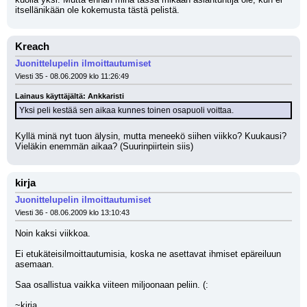
itsellänikään ole kokemusta tästä pelistä.
Kreach
Juonittelupelin ilmoittautumiset
Viesti 35 - 08.06.2009 klo 11:26:49
Lainaus käyttäjältä: Ankkaristi
Yksi peli kestää sen aikaa kunnes toinen osapuoli voittaa.
Kyllä minä nyt tuon älysin, mutta meneekö siihen viikko? Kuukausi? 
Vieläkin enemmän aikaa? (Suurinpiirtein siis)
kirja
Juonittelupelin ilmoittautumiset
Viesti 36 - 08.06.2009 klo 13:10:43
Noin kaksi viikkoa.
Ei etukäteisilmoittautumisia, koska ne asettavat ihmiset epäreiluun 
asemaan.
Saa osallistua vaikka viiteen miljoonaan peliin. (:
~kirja