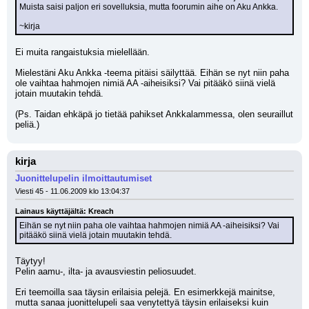
Muista saisi paljon eri sovelluksia, mutta foorumin aihe on Aku Ankka.
~kirja
Ei muita rangaistuksia mielellään.
Mielestäni Aku Ankka -teema pitäisi säilyttää. Eihän se nyt niin paha 
ole vaihtaa hahmojen nimiä AA -aiheisiksi? Vai pitääkö siinä vielä 
jotain muutakin tehdä.
(Ps. Taidan ehkäpä jo tietää pahikset Ankkalammessa, olen seuraillut 
peliä.)
kirja
Juonittelupelin ilmoittautumiset
Viesti 45 - 11.06.2009 klo 13:04:37
Lainaus käyttäjältä: Kreach
Eihän se nyt niin paha ole vaihtaa hahmojen nimiä AA -aiheisiksi? Vai 
pitääkö siinä vielä jotain muutakin tehdä.
Täytyy!
Pelin aamu-, ilta- ja avausviestin peliosuudet.
Eri teemoilla saa täysin erilaisia pelejä. En esimerkkejä mainitse, 
mutta sanaa juonittelupeli saa venytettyä täysin erilaiseksi kuin 