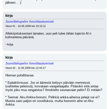
jälkeen... :)
kirja
Juonittelupelin ilmoittautumiset
Viesti 41 - 10.06.2009 klo 19:15:11
Allekirjoituksestani lainaten, uusi peli tulee tähän topiciin Al:n 
kolmantena päivänä.
~kirja
kirja
Juonittelupelin ilmoittautumiset
Viesti 42 - 11.06.2009 klo 12:44:17
Hieman pohdittavaa:
* Epäaktiivisuus. Jos ei äänestä tiettyyn päivään mennessä 
(vaihtelee peleissä), korvataan varapelaajalla. Pitäisikö siitä antaa 
myös joku muu rangaistus? Ilmokielto seuraavaan peliin? Ei mitään?
* Teemat. Aku Ankka-foorumi. Pelkkiä ankka-aiheisia pelejä vai ei? 
Muista saisi paljon eri sovelluksia, mutta foorumin aihe on Aku 
Ankka.