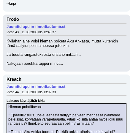
~kirja
Frodo
Juonittelupelin ilmoittautumiset
Viesti 43 - 11.06.2009 klo 12:49:37
Kyllähän aihe voisi hieman poiketa Aku Ankasta, mutta kuitenkin 
tämä säilyisi pelin aiheessa jotenkin.
Ja tuosta rangaistuksesta ensano mitään...
Näköjään porukka tappoi minut...
Kreach
Juonittelupelin ilmoittautumiset
Viesti 44 - 11.06.2009 klo 13:02:33
Lainaus käyttäjältä: kirja
Hieman pohdittavaa:
* Epäaktiivisuus. Jos ei äänestä tiettyyn päivään mennessä (vaihtelee 
peleissä), korvataan varapelaajalla. Pitäisikö siitä antaa myös joku muu 
rangaistus? Ilmokielto seuraavaan peliin? Ei mitään?
* Teemat. Aku Ankka-foorumi. Pelkkiä ankka-aiheisia pelejä vai ei? 