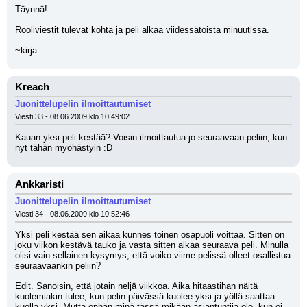
Täynnä!
Rooliviestit tulevat kohta ja peli alkaa viidessätoista minuutissa.
~kirja
Kreach
Juonittelupelin ilmoittautumiset
Viesti 33 - 08.06.2009 klo 10:49:02
Kauan yksi peli kestää? Voisin ilmoittautua jo seuraavaan peliin, kun 
nyt tähän myöhästyin :D
Ankkaristi
Juonittelupelin ilmoittautumiset
Viesti 34 - 08.06.2009 klo 10:52:46
Yksi peli kestää sen aikaa kunnes toinen osapuoli voittaa. Sitten on 
joku viikon kestävä tauko ja vasta sitten alkaa seuraava peli. Minulla 
olisi vain sellainen kysymys, että voiko viime pelissä olleet osallistua 
seuraavaankin peliin?
Edit. Sanoisin, että jotain neljä viikkoa. Aika hitaastihan näitä 
kuolemiakin tulee, kun pelin päivässä kuolee yksi ja yöllä saattaa 
kuolla yksi. Mutta enhän minä tässä mikään asiantuntija ole, kun ei 