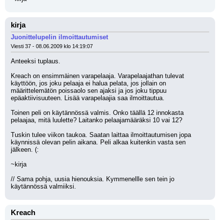
kirja
Juonittelupelin ilmoittautumiset
Viesti 37 - 08.06.2009 klo 14:19:07
Anteeksi tuplaus.
Kreach on ensimmäinen varapelaaja. Varapelaajathan tulevat 
käyttöön, jos joku pelaaja ei halua pelata, jos jollain on 
määrittelemätön poissaolo sen ajaksi ja jos joku tippuu 
epäaktiivisuuteen. Lisää varapelaajia saa ilmoittautua.
Toinen peli on käytännössä valmis. Onko täällä 12 innokasta 
pelaajaa, mitä luulette? Laitanko pelaajamääräksi 10 vai 12?
Tuskin tulee viikon taukoa. Saatan laittaa ilmoittautumisen jopa 
käynnissä olevan pelin aikana. Peli alkaa kuitenkin vasta sen 
jälkeen. (:
~kirja
// Sama pohja, uusia hienouksia. Kymmenellle sen tein jo 
käytännössä valmiiksi.
Kreach