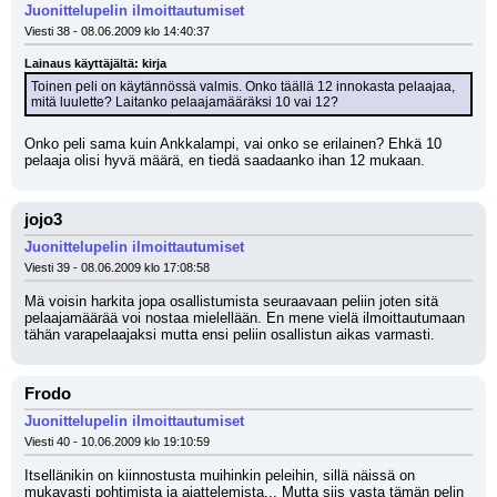
Juonittelupelin ilmoittautumiset
Viesti 38 - 08.06.2009 klo 14:40:37
Lainaus käyttäjältä: kirja
Toinen peli on käytännössä valmis. Onko täällä 12 innokasta pelaajaa, 
mitä luulette? Laitanko pelaajamääräksi 10 vai 12?
Onko peli sama kuin Ankkalampi, vai onko se erilainen? Ehkä 10 
pelaaja olisi hyvä määrä, en tiedä saadaanko ihan 12 mukaan.
jojo3
Juonittelupelin ilmoittautumiset
Viesti 39 - 08.06.2009 klo 17:08:58
Mä voisin harkita jopa osallistumista seuraavaan peliin joten sitä 
pelaajamäärää voi nostaa mielellään. En mene vielä ilmoittautumaan 
tähän varapelaajaksi mutta ensi peliin osallistun aikas varmasti.
Frodo
Juonittelupelin ilmoittautumiset
Viesti 40 - 10.06.2009 klo 19:10:59
Itsellänikin on kiinnostusta muihinkin peleihin, sillä näissä on 
mukavasti pohtimista ja ajattelemista... Mutta siis vasta tämän pelin 