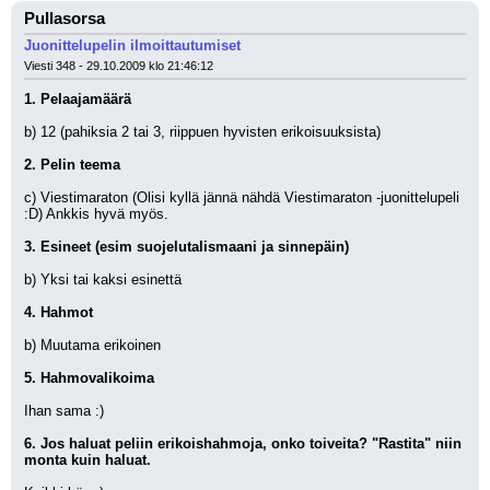
Pullasorsa
Juonittelupelin ilmoittautumiset
Viesti 348 - 29.10.2009 klo 21:46:12
1. Pelaajamäärä
b) 12 (pahiksia 2 tai 3, riippuen hyvisten erikoisuuksista)
2. Pelin teema
c) Viestimaraton (Olisi kyllä jännä nähdä Viestimaraton -juonittelupeli 
:D) Ankkis hyvä myös. 
3. Esineet (esim suojelutalismaani ja sinnepäin)
b) Yksi tai kaksi esinettä
4. Hahmot
b) Muutama erikoinen
5. Hahmovalikoima
Ihan sama :)
6. Jos haluat peliin erikoishahmoja, onko toiveita? "Rastita" niin 
monta kuin haluat.