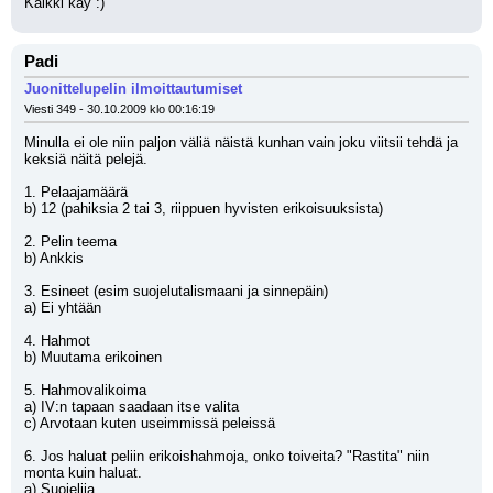
Kaikki käy :)
Padi
Juonittelupelin ilmoittautumiset
Viesti 349 - 30.10.2009 klo 00:16:19
Minulla ei ole niin paljon väliä näistä kunhan vain joku viitsii tehdä ja 
keksiä näitä pelejä.
1. Pelaajamäärä
b) 12 (pahiksia 2 tai 3, riippuen hyvisten erikoisuuksista)
2. Pelin teema
b) Ankkis
3. Esineet (esim suojelutalismaani ja sinnepäin)
a) Ei yhtään
4. Hahmot
b) Muutama erikoinen
5. Hahmovalikoima
a) IV:n tapaan saadaan itse valita
c) Arvotaan kuten useimmissä peleissä
6. Jos haluat peliin erikoishahmoja, onko toiveita? "Rastita" niin 
monta kuin haluat.
a) Suojelija