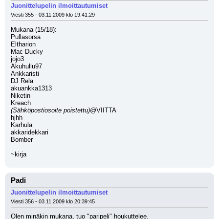
Juonittelupelin ilmoittautumiset
Viesti 355 - 03.11.2009 klo 19:41:29
Mukana (15/18):
Pullasorsa
Eltharion
Mac Ducky
jojo3
Akuhullu97
Ankkaristi
DJ Rela
akuankka1313
Niketin
Kreach
(Sähköpostiosoite poistettu)
@VIITTA
hjhh
Karhula
akkaridekkari
Bomber
~kirja
Padi
Juonittelupelin ilmoittautumiset
Viesti 356 - 03.11.2009 klo 20:39:45
Olen minäkin mukana, tuo "paripeli" houkuttelee.