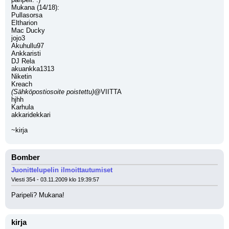
Mukana (14/18):
Pullasorsa
Eltharion
Mac Ducky
jojo3
Akuhullu97
Ankkaristi
DJ Rela
akuankka1313
Niketin
Kreach
(Sähköpostiosoite poistettu)
@VIITTA
hjhh
Karhula
akkaridekkari
~kirja
Bomber
Juonittelupelin ilmoittautumiset
Viesti 354 - 03.11.2009 klo 19:39:57
Paripeli? Mukana!
kirja