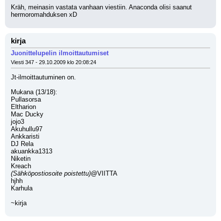
Kräh, meinasin vastata vanhaan viestiin. Anaconda olisi saanut 
hermoromahduksen xD
kirja
Juonittelupelin ilmoittautumiset
Viesti 347 - 29.10.2009 klo 20:08:24
Jt-ilmoittautuminen on.
Mukana (13/18):
Pullasorsa
Eltharion
Mac Ducky
jojo3
Akuhullu97
Ankkaristi
DJ Rela
akuankka1313
Niketin
Kreach
(Sähköpostiosoite poistettu)
@VIITTA
hjhh
Karhula
~kirja