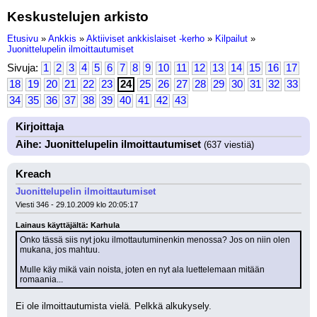
Keskustelujen arkisto
Etusivu
»
Ankkis
»
Aktiiviset ankkislaiset -kerho
»
Kilpailut
»
Juonittelupelin ilmoittautumiset
Sivuja:
1
2
3
4
5
6
7
8
9
10
11
12
13
14
15
16
17
18
19
20
21
22
23
24
25
26
27
28
29
30
31
32
33
34
35
36
37
38
39
40
41
42
43
Kirjoittaja
Aihe: Juonittelupelin ilmoittautumiset
(637 viestiä)
Kreach
Juonittelupelin ilmoittautumiset
Viesti 346 - 29.10.2009 klo 20:05:17
Lainaus käyttäjältä: Karhula
Onko tässä siis nyt joku ilmottautuminenkin menossa? Jos on niin olen 
mukana, jos mahtuu.
Mulle käy mikä vain noista, joten en nyt ala luettelemaan mitään 
romaania...
Ei ole ilmoittautumista vielä. Pelkkä alkukysely. 