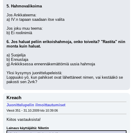
5. Hahmovalikoima
Jos Ankkateema:
a) IV:n tapaan saadaan itse valita
Jos joku muu teema:
b) Ei roolinimiä
6. Jos haluat peliin erikoishahmoja, onko toiveita? "Rastita" niin 
monta kuin haluat.
a) Suojelija
b) Ennustaja
g) Ankkiksessa ennennäkemättömiä uusia hahmoja
Yksi kysymys juonittelupeleistä:
Loppuuko yö, kun pahikset ovat lähettäneet nimen, vai kestääkö se 
pakosti sen 2vrk?
Kreach
Juonittelupelin ilmoittautumiset
Viesti 351 - 31.10.2009 klo 10:39:06
Kiitos vastauksista!
Lainaus käyttäjältä: Niketin