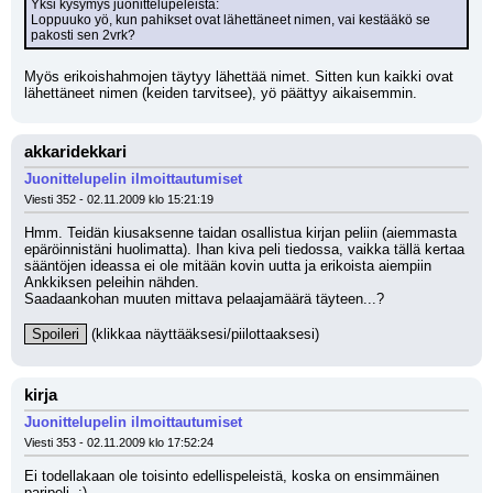
Yksi kysymys juonittelupeleistä:
Loppuuko yö, kun pahikset ovat lähettäneet nimen, vai kestääkö se 
pakosti sen 2vrk?
Myös erikoishahmojen täytyy lähettää nimet. Sitten kun kaikki ovat 
lähettäneet nimen (keiden tarvitsee), yö päättyy aikaisemmin.
akkaridekkari
Juonittelupelin ilmoittautumiset
Viesti 352 - 02.11.2009 klo 15:21:19
Hmm. Teidän kiusaksenne taidan osallistua kirjan peliin (aiemmasta 
epäröinnistäni huolimatta). Ihan kiva peli tiedossa, vaikka tällä kertaa 
sääntöjen ideassa ei ole mitään kovin uutta ja erikoista aiempiin 
Ankkiksen peleihin nähden. 
Saadaankohan muuten mittava pelaajamäärä täyteen...?
Spoileri
 (klikkaa näyttääksesi/piilottaaksesi)
kirja
Juonittelupelin ilmoittautumiset
Viesti 353 - 02.11.2009 klo 17:52:24
Ei todellakaan ole toisinto edellispeleistä, koska on ensimmäinen 
paripeli. :)