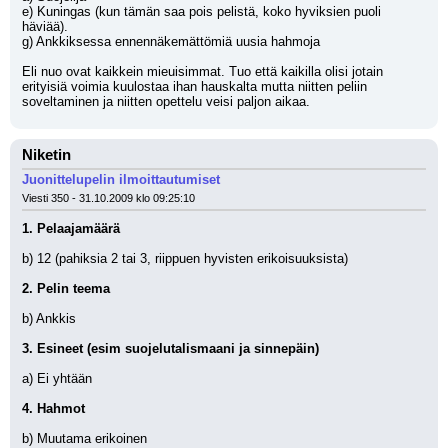
e) Kuningas (kun tämän saa pois pelistä, koko hyviksien puoli 
häviää).
g) Ankkiksessa ennennäkemättömiä uusia hahmoja
Eli nuo ovat kaikkein mieuisimmat. Tuo että kaikilla olisi jotain 
erityisiä voimia kuulostaa ihan hauskalta mutta niitten peliin 
soveltaminen ja niitten opettelu veisi paljon aikaa.
Niketin
Juonittelupelin ilmoittautumiset
Viesti 350 - 31.10.2009 klo 09:25:10
1. Pelaajamäärä
b) 12 (pahiksia 2 tai 3, riippuen hyvisten erikoisuuksista)
2. Pelin teema
b) Ankkis
3. Esineet (esim suojelutalismaani ja sinnepäin)
a) Ei yhtään
4. Hahmot
b) Muutama erikoinen