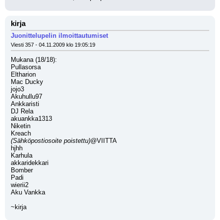
kirja
Juonittelupelin ilmoittautumiset
Viesti 357 - 04.11.2009 klo 19:05:19
Mukana (18/18):
Pullasorsa
Eltharion
Mac Ducky
jojo3
Akuhullu97
Ankkaristi
DJ Rela
akuankka1313
Niketin
Kreach
(Sähköpostiosoite poistettu)
@VIITTA
hjhh
Karhula
akkaridekkari
Bomber
Padi
wierii2
Aku Vankka
~kirja