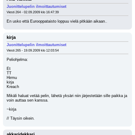
Juonittelupelin ilmoittautumiset
Viesti 264 - 02.09.2009 klo 16:47:39
En usko että Eurooppataisto loppuu vielä pitkään aikaan..
kirja
Juonittelupelin ilmoittautumiset
Viesti 265 - 19.09.2009 klo 12:03:54
Peliohjelma:
Et
TT
Hirmu
kirja
Kreach
Mikäli haluat vetää pelin, lähetä yksäri niin järjestetään sille paikka ja 
voin auttaa sen kanssa.
~kirja
// Täysin oikein.
akkaridekkari