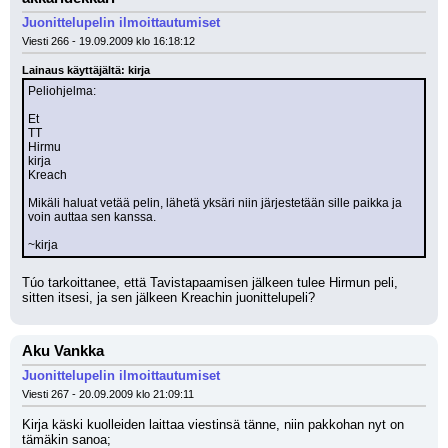
Juonittelupelin ilmoittautumiset
Viesti 266 - 19.09.2009 klo 16:18:12
Lainaus käyttäjältä: kirja
Peliohjelma:
Et
TT
Hirmu
kirja
Kreach
Mikäli haluat vetää pelin, lähetä yksäri niin järjestetään sille paikka ja 
voin auttaa sen kanssa.
~kirja
Túo tarkoittanee, että Tavistapaamisen jälkeen tulee Hirmun peli, 
sitten itsesi, ja sen jälkeen Kreachin juonittelupeli?
Aku Vankka
Juonittelupelin ilmoittautumiset
Viesti 267 - 20.09.2009 klo 21:09:11
Kirja käski kuolleiden laittaa viestinsä tänne, niin pakkohan nyt on 
tämäkin sanoa;