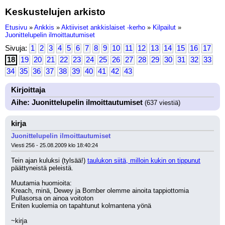
Keskustelujen arkisto
Etusivu
»
Ankkis
»
Aktiiviset ankkislaiset -kerho
»
Kilpailut
»
Juonittelupelin ilmoittautumiset
Sivuja:
1
2
3
4
5
6
7
8
9
10
11
12
13
14
15
16
17
18
19
20
21
22
23
24
25
26
27
28
29
30
31
32
33
34
35
36
37
38
39
40
41
42
43
Kirjoittaja
Aihe: Juonittelupelin ilmoittautumiset
(637 viestiä)
kirja
Juonittelupelin ilmoittautumiset
Viesti 256 - 25.08.2009 klo 18:40:24
Tein ajan kuluksi (tylsää!) 
taulukon siitä, milloin kukin on tippunut
päättyneistä peleistä.
Muutamia huomioita:
Kreach, minä, Dewey ja Bomber olemme ainoita tappiottomia
Pullasorsa on ainoa voitoton
Eniten kuolemia on tapahtunut kolmantena yönä
~kirja