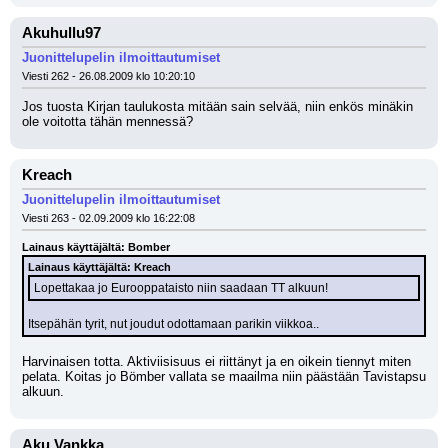
Akuhullu97
Juonittelupelin ilmoittautumiset
Viesti 262 - 26.08.2009 klo 10:20:10
Jos tuosta Kirjan taulukosta mitään sain selvää, niin enkös minäkin 
ole voitotta tähän mennessä?
Kreach
Juonittelupelin ilmoittautumiset
Viesti 263 - 02.09.2009 klo 16:22:08
Lainaus käyttäjältä: Bomber
Lainaus käyttäjältä: Kreach
Lopettakaa jo Eurooppataisto niin saadaan TT alkuun!
Itsepähän tyrit, nut joudut odottamaan parikin viikkoa..
Harvinaisen totta. Aktiviisisuus ei riittänyt ja en oikein tiennyt miten 
pelata. Koitas jo Bömber vallata se maailma niin päästään Tavistapsu 
alkuun.
Aku Vankka