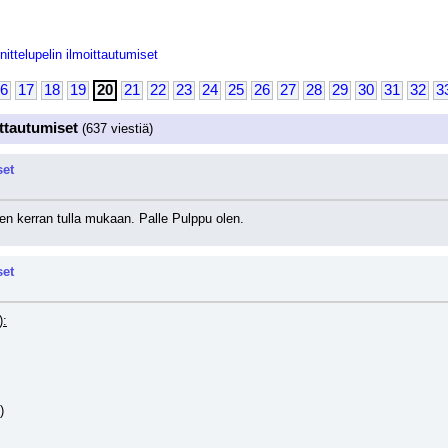
nittelupelin ilmoittautumiset
6
17
18
19
20
21
22
23
24
25
26
27
28
29
30
31
32
3
ittautumiset
(637 viestiä)
set
sen kerran tulla mukaan. Palle Pulppu olen.
set
):
)