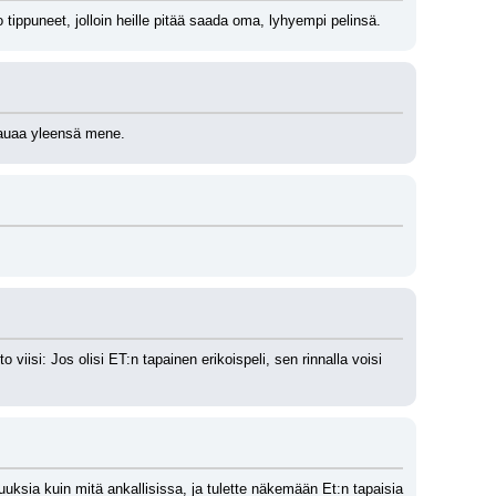
ippuneet, jolloin heille pitää saada oma, lyhyempi pelinsä.
 kauaa yleensä mene.
iisi: Jos olisi ET:n tapainen erikoispeli, sen rinnalla voisi 
sia kuin mitä ankallisissa, ja tulette näkemään Et:n tapaisia 