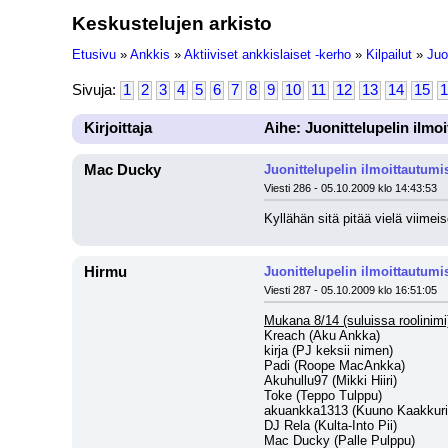
Keskustelujen arkisto
Etusivu
»
Ankkis
»
Aktiiviset ankkislaiset -kerho
»
Kilpailut
»
Juo
Sivuja:
1
2
3
4
5
6
7
8
9
10
11
12
13
14
15
1
Kirjoittaja
Aihe: Juonittelupelin ilmo
Mac Ducky
Juonittelupelin ilmoittautumi
Viesti 286 - 05.10.2009 klo 14:43:53
Kyllähän sitä pitää vielä viimei
Hirmu
Juonittelupelin ilmoittautumi
Viesti 287 - 05.10.2009 klo 16:51:05
Mukana 8/14 (suluissa roolinimi
Kreach (Aku Ankka)
kirja (PJ keksii nimen)
Padi (Roope MacAnkka)
Akuhullu97 (Mikki Hiiri)
Toke (Teppo Tulppu)
akuankka1313 (Kuuno Kaakkuri
DJ Rela (Kulta-Into Pii)
Mac Ducky (Palle Pulppu)