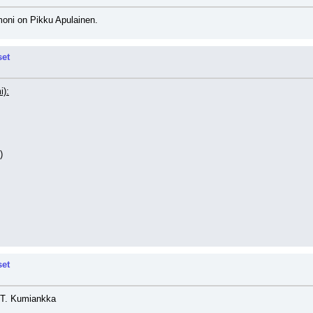
oni on Pikku Apulainen.
set
i):
)
set
a T. Kumiankka