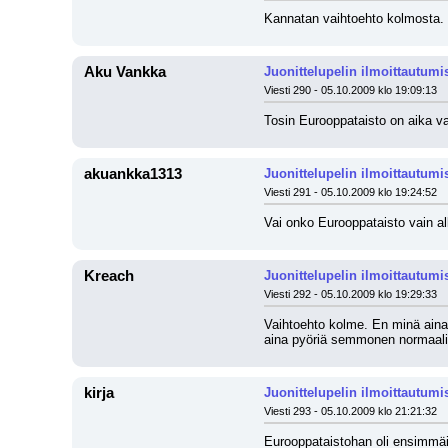
Kannatan vaihtoehto kolmosta. K
Aku Vankka
Juonittelupelin ilmoittautumi
Viesti 290 - 05.10.2009 klo 19:09:13
Tosin Eurooppataisto on aika va
akuankka1313
Juonittelupelin ilmoittautumi
Viesti 291 - 05.10.2009 klo 19:24:52
Vai onko Eurooppataisto vain alk
Kreach
Juonittelupelin ilmoittautumi
Viesti 292 - 05.10.2009 klo 19:29:33
Vaihtoehto kolme. En minä ainaka
aina pyöriä semmonen normaali j
kirja
Juonittelupelin ilmoittautumi
Viesti 293 - 05.10.2009 klo 21:21:32
Eurooppataistohan oli ensimmäin