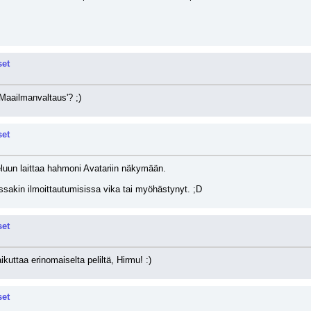
set
'Maailmanvaltaus'? ;)
set
luun laittaa hahmoni Avatariin näkymään. 
jossakin ilmoittautumisissa vika tai myöhästynyt. ;D
set
kuttaa erinomaiselta peliltä, Hirmu! :)
set