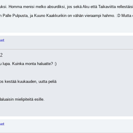
ksi. Homma menisi melko absurdiksi, jos sekä Aku että Taikaviitta rellestäi
n Palle Pulpusta, ja Kuuno Kaakkurikin on vähän vieraampi hahmo. :D Mutta ei
set
ä?
tu lupa. Kuinka monta haluatte? :)
jos kestää kuukauden, uutta peliä
aluaisin mielipiteitä esille.
set