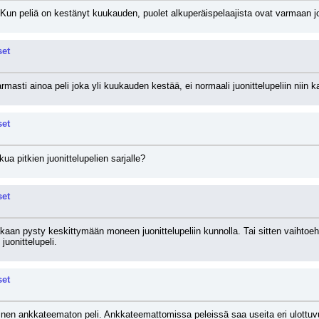
un peliä on kestänyt kuukauden, puolet alkuperäispelaajista ovat varmaan jo t
set
rmasti ainoa peli joka yli kuukauden kestää, ei normaali juonittelupeliin niin
set
ua pitkien juonittelupelien sarjalle?
set
an pysty keskittymään moneen juonittelupeliin kunnolla. Tai sitten vaihtoehto v
uonittelupeli.
set
en ankkateematon peli. Ankkateemattomissa peleissä saa useita eri ulottuvuuk