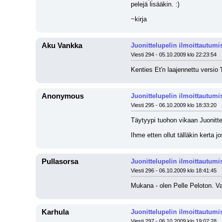
pelejä lisääkin. :)
~kirja
Aku Vankka
Juonittelupelin ilmoittautumi
Viesti 294 - 05.10.2009 klo 22:23:54
Kenties Et'n laajennettu versio 
Anonymous
Juonittelupelin ilmoittautumi
Viesti 295 - 06.10.2009 klo 18:33:20
Täytyypi tuohon vikaan Juonitte
Ihme etten ollut tälläkin kerta 
Pullasorsa
Juonittelupelin ilmoittautumi
Viesti 296 - 06.10.2009 klo 18:41:45
Mukana - olen Pelle Peloton. Vai
Karhula
Juonittelupelin ilmoittautumi
Viesti 297 - 06.10.2009 klo 19:07:28