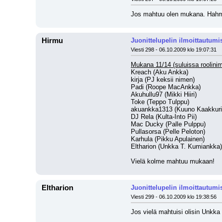
Jos mahtuu olen mukana. Hahm
Hirmu
Juonittelupelin ilmoittautumi
Viesti 298 - 06.10.2009 klo 19:07:31
Mukana 11/14 (suluissa roolinim
Kreach (Aku Ankka)
kirja (PJ keksii nimen)
Padi (Roope MacAnkka)
Akuhullu97 (Mikki Hiiri)
Toke (Teppo Tulppu)
akuankka1313 (Kuuno Kaakkuri
DJ Rela (Kulta-Into Pii)
Mac Ducky (Palle Pulppu)
Pullasorsa (Pelle Peloton)
Karhula (Pikku Apulainen)
Eltharion (Unkka T. Kumiankka)
Vielä kolme mahtuu mukaan!
Eltharion
Juonittelupelin ilmoittautumi
Viesti 299 - 06.10.2009 klo 19:38:56
Jos vielä mahtuisi olisin Unkk