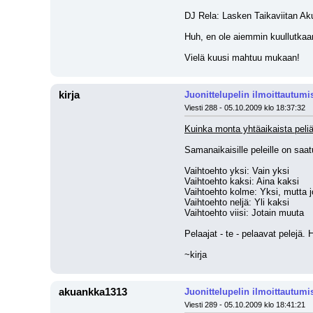
DJ Rela: Lasken Taikaviitan Aku
Huh, en ole aiemmin kuullutkaa
Vielä kuusi mahtuu mukaan!
kirja
Juonittelupelin ilmoittautumi
Viesti 288 - 05.10.2009 klo 18:37:32
Kuinka monta yhtäaikaista peli
Samanaikaisille peleille on saa
Vaihtoehto yksi: Vain yksi
Vaihtoehto kaksi: Aina kaksi
Vaihtoehto kolme: Yksi, mutta 
Vaihtoehto neljä: Yli kaksi
Vaihtoehto viisi: Jotain muuta
Pelaajat - te - pelaavat pelejä. H
~kirja
akuankka1313
Juonittelupelin ilmoittautumi
Viesti 289 - 05.10.2009 klo 18:41:21