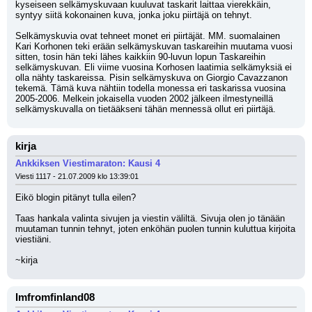
kyseiseen selkämyskuvaan kuuluvat taskarit laittaa vierekkäin, 
syntyy siitä kokonainen kuva, jonka joku piirtäjä on tehnyt. 
Selkämyskuvia ovat tehneet monet eri piirtäjät. MM. suomalainen 
Kari Korhonen teki erään selkämyskuvan taskareihin muutama vuosi 
sitten, tosin hän teki lähes kaikkiin 90-luvun lopun Taskareihin 
selkämyskuvan. Eli viime vuosina Korhosen laatimia selkämyksiä ei 
olla nähty taskareissa. Pisin selkämyskuva on Giorgio Cavazzanon 
tekemä. Tämä kuva nähtiin todella monessa eri taskarissa vuosina 
2005-2006. Melkein jokaisella vuoden 2002 jälkeen ilmestyneillä 
selkämyskuvalla on tietääkseni tähän mennessä ollut eri piirtäjä.
kirja
Ankkiksen Viestimaraton: Kausi 4
Viesti 1117 - 21.07.2009 klo 13:39:01
Eikö blogin pitänyt tulla eilen?
Taas hankala valinta sivujen ja viestin väliltä. Sivuja olen jo tänään 
muutaman tunnin tehnyt, joten enköhän puolen tunnin kuluttua kirjoita 
viestiäni.
~kirja
Imfromfinland08