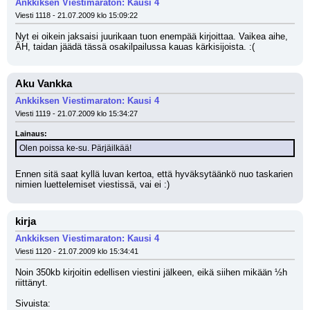
Ankkiksen Viestimaraton: Kausi 4
Viesti 1118 - 21.07.2009 klo 15:09:22
Nyt ei oikein jaksaisi juurikaan tuon enempää kirjoittaa. Vaikea aihe, 
ÄH, taidan jäädä tässä osakilpailussa kauas kärkisijoista. :(
Aku Vankka
Ankkiksen Viestimaraton: Kausi 4
Viesti 1119 - 21.07.2009 klo 15:34:27
Lainaus:
Olen poissa ke-su. Pärjäilkää!
Ennen sitä saat kyllä luvan kertoa, että hyväksytäänkö nuo taskarien 
nimien luettelemiset viestissä, vai ei :)
kirja
Ankkiksen Viestimaraton: Kausi 4
Viesti 1120 - 21.07.2009 klo 15:34:41
Noin 350kb kirjoitin edellisen viestini jälkeen, eikä siihen mikään ½h 
riittänyt.
Sivuista: