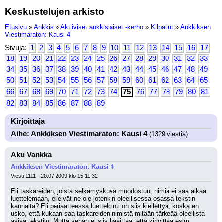
Keskustelujen arkisto
Etusivu
»
Ankkis
»
Aktiiviset ankkislaiset -kerho
»
Kilpailut
»
Ankkiksen
Viestimaraton: Kausi 4
Sivuja:
1
2
3
4
5
6
7
8
9
10
11
12
13
14
15
16
17
18
19
20
21
22
23
24
25
26
27
28
29
30
31
32
33
34
35
36
37
38
39
40
41
42
43
44
45
46
47
48
49
50
51
52
53
54
55
56
57
58
59
60
61
62
63
64
65
66
67
68
69
70
71
72
73
74
75
76
77
78
79
80
81
82
83
84
85
86
87
88
89
Kirjoittaja
Aihe: Ankkiksen Viestimaraton: Kausi 4
(1329 viestiä)
Aku Vankka
Ankkiksen Viestimaraton: Kausi 4
Viesti 1111 - 20.07.2009 klo 15:11:32
Eli taskareiden, joista selkämyskuva muodostuu, nimiä ei saa alkaa 
luettelemaan, elleivät ne ole jotenkin oleellisessa osassa tekstin 
kannalta? Eli periaatteessa luettelointi on siis kiellettyä, koska en 
usko, että kukaan saa taskareiden nimistä mitään tärkeää oleellista 
asiaa tekstiin. Mutta sehän ei siis haaittaa, että kirjoittaa esim. 