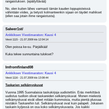
rangaistuksen. (epäilyttävää)
No, olen kuiten lähes varmasti tämän kauden loppupisteissä 
vähintään viides, ja tietysti kolmanteenkin sijaan on täydet mahikset 
(ellen saa jotain ihme rangaistusta).
Salwer1st/
Ankkiksen Viestimaraton: Kausi 4
Viesti 1115 - 21.07.2009 klo 12:04:14
Olen poissa ke-su. Pärjäilkää! 
Kuka tekee sunnuntaina tulokset?
Imfromfinland08
Ankkiksen Viestimaraton: Kausi 4
Viesti 1116 - 21.07.2009 klo 13:08:44
Taskarien selkämyskuvat
Vuonna 1995 Suomalaisia taskukirjoja uudistettiin. Eräs merkittävä 
uudistus tuolloin olivat taskareiden selkämyskuvat. Monen mielestä 
selkämyskuvat eivät olleet mitään kummoisia, mutta pientä plussaa 
niistäkin Taskareihin tuli. Selkämyskuvat ovat kuin palapeli. Jokaisen 
taskarin kyljessä on osa koko selkämyskuvasta. Jos kaikki 