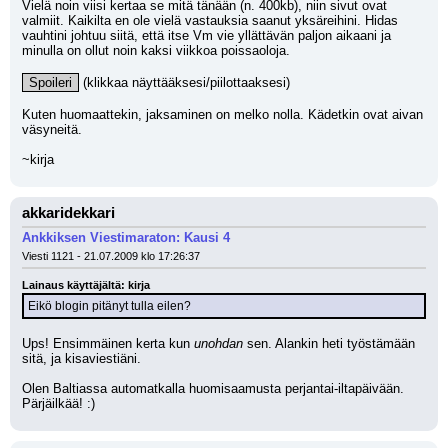
Vielä noin viisi kertaa se mitä tänään (n. 400kb), niin sivut ovat 
valmiit. Kaikilta en ole vielä vastauksia saanut yksäreihini. Hidas 
vauhtini johtuu siitä, että itse Vm vie yllättävän paljon aikaani ja 
minulla on ollut noin kaksi viikkoa poissaoloja.
Spoileri
 (klikkaa näyttääksesi/piilottaaksesi)
Kuten huomaattekin, jaksaminen on melko nolla. Kädetkin ovat aivan 
väsyneitä.
~kirja
akkaridekkari
Ankkiksen Viestimaraton: Kausi 4
Viesti 1121 - 21.07.2009 klo 17:26:37
Lainaus käyttäjältä: kirja
Eikö blogin pitänyt tulla eilen?
Ups! Ensimmäinen kerta kun 
unohdan
 sen. Alankin heti työstämään 
sitä, ja kisaviestiäni. 
Olen Baltiassa automatkalla huomisaamusta perjantai-iltapäivään. 
Pärjäilkää! :)