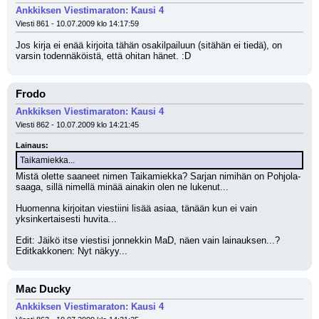
Ankkiksen Viestimaraton: Kausi 4
Viesti 861 - 10.07.2009 klo 14:17:59
Jos kirja ei enää kirjoita tähän osakilpailuun (sitähän ei tiedä), on 
varsin todennäköistä, että ohitan hänet. :D
Frodo
Ankkiksen Viestimaraton: Kausi 4
Viesti 862 - 10.07.2009 klo 14:21:45
Lainaus:
Taikamiekka...
Mistä olette saaneet nimen Taikamiekka? Sarjan nimihän on Pohjola-
saaga, sillä nimellä minää ainakin olen ne lukenut...
Huomenna kirjoitan viestiini lisää asiaa, tänään kun ei vain 
yksinkertaisesti huvita...
Edit: Jäikö itse viestisi jonnekkin MaD, näen vain lainauksen...?
Editkakkonen: Nyt näkyy...
Mac Ducky
Ankkiksen Viestimaraton: Kausi 4