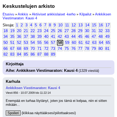
Keskustelujen arkisto
Etusivu
»
Ankkis
»
Aktiiviset ankkislaiset -kerho
»
Kilpailut
»
Ankkiksen
Viestimaraton: Kausi 4
Sivuja:
1
2
3
4
5
6
7
8
9
10
11
12
13
14
15
16
17
18
19
20
21
22
23
24
25
26
27
28
29
30
31
32
33
34
35
36
37
38
39
40
41
42
43
44
45
46
47
48
49
50
51
52
53
54
55
56
57
58
59
60
61
62
63
64
65
66
67
68
69
70
71
72
73
74
75
76
77
78
79
80
81
82
83
84
85
86
87
88
89
Kirjoittaja
Aihe: Ankkiksen Viestimaraton: Kausi 4
(1329 viestiä)
Karhula
Ankkiksen Viestimaraton: Kausi 4
Viesti 856 - 10.07.2009 klo 11:22:14
Enempää en turhaa löytänyt, joten jos tämä ei kelpaa, niin ei sitten 
mikään...
Spoileri
 (klikkaa näyttääksesi/piilottaaksesi)