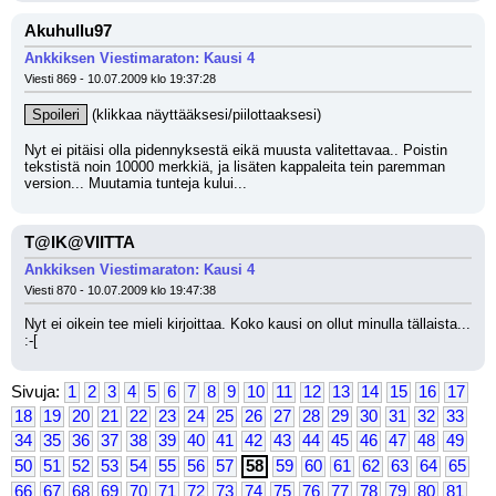
Akuhullu97
Ankkiksen Viestimaraton: Kausi 4
Viesti 869 - 10.07.2009 klo 19:37:28
Spoileri
 (klikkaa näyttääksesi/piilottaaksesi)
Nyt ei pitäisi olla pidennyksestä eikä muusta valitettavaa.. Poistin 
tekstistä noin 10000 merkkiä, ja lisäten kappaleita tein paremman 
version... Muutamia tunteja kului...
T@IK@VIITTA
Ankkiksen Viestimaraton: Kausi 4
Viesti 870 - 10.07.2009 klo 19:47:38
Nyt ei oikein tee mieli kirjoittaa. Koko kausi on ollut minulla tällaista... 
:-[
Sivuja:
1
2
3
4
5
6
7
8
9
10
11
12
13
14
15
16
17
18
19
20
21
22
23
24
25
26
27
28
29
30
31
32
33
34
35
36
37
38
39
40
41
42
43
44
45
46
47
48
49
50
51
52
53
54
55
56
57
58
59
60
61
62
63
64
65
66
67
68
69
70
71
72
73
74
75
76
77
78
79
80
81