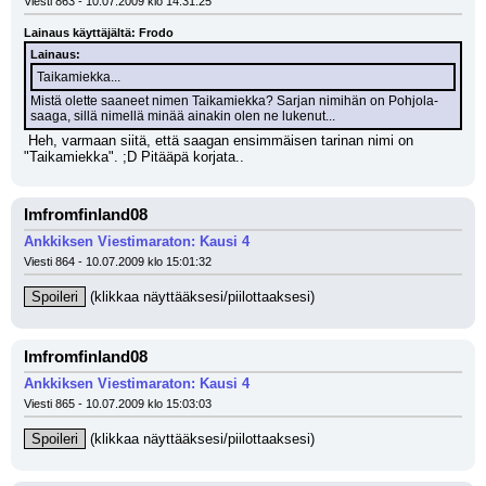
Viesti 863 - 10.07.2009 klo 14:31:25
Lainaus käyttäjältä: Frodo
Lainaus:
Taikamiekka...
Mistä olette saaneet nimen Taikamiekka? Sarjan nimihän on Pohjola-
saaga, sillä nimellä minää ainakin olen ne lukenut...
 Heh, varmaan siitä, että saagan ensimmäisen tarinan nimi on 
"Taikamiekka". ;D Pitääpä korjata..
Imfromfinland08
Ankkiksen Viestimaraton: Kausi 4
Viesti 864 - 10.07.2009 klo 15:01:32
Spoileri
 (klikkaa näyttääksesi/piilottaaksesi)
Imfromfinland08
Ankkiksen Viestimaraton: Kausi 4
Viesti 865 - 10.07.2009 klo 15:03:03
Spoileri
 (klikkaa näyttääksesi/piilottaaksesi)