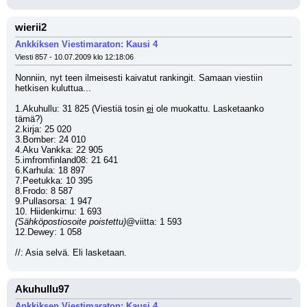
wierii2
Ankkiksen Viestimaraton: Kausi 4
Viesti 857 - 10.07.2009 klo 12:18:06
Nonniin, nyt teen ilmeisesti kaivatut rankingit. Samaan viestiin 
hetkisen kuluttua...
1.Akuhullu: 31 825 (Viestiä tosin 
ei
 ole muokattu. Lasketaanko 
tämä?)
2.kirja: 25 020
3.Bomber: 24 010
4.Aku Vankka: 22 905
5.imfromfinland08: 21 641
6.Karhula: 18 897 
7.Peetukka: 10 395
8.Frodo: 8 587
9.Pullasorsa: 1 947
10. Hiidenkirnu: 1 693
(Sähköpostiosoite poistettu)
@viitta: 1 593
12.Dewey: 1 058
//: Asia selvä. Eli lasketaan.
Akuhullu97
Ankkiksen Viestimaraton: Kausi 4