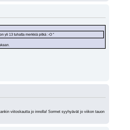
n yli 13 tuhatta merkkiä pitkä :-O ''
aakaan.
nkin viitoskautta jo innolla! Sormet syyhyävät jo viikon tauon 