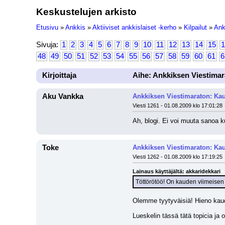
Keskustelujen arkisto
Etusivu
»
Ankkis
»
Aktiiviset ankkislaiset -kerho
»
Kilpailut
»
Ank
Sivuja:
1
2
3
4
5
6
7
8
9
10
11
12
13
14
15
1
48
49
50
51
52
53
54
55
56
57
58
59
60
61
6
Kirjoittaja
Aihe: Ankkiksen Viestimar
Aku Vankka
Ankkiksen Viestimaraton: Kau
Viesti 1261 - 01.08.2009 klo 17:01:28
Ah, blogi. Ei voi muuta sanoa ku
Toke
Ankkiksen Viestimaraton: Kau
Viesti 1262 - 01.08.2009 klo 17:19:25
Lainaus käyttäjältä: akkaridekkari
Töttörötöö! On kauden viimeisen 
Olemme tyytyväisiä! Hieno kaud
Lueskelin tässä tätä topicia ja o