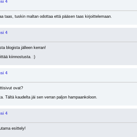
si 4
aa taas, tuskin maltan odottaa että pääsen taas kirjoittelemaan.
si 4
ta blogista jälleen kerran!
ttää kiinnostusta. :)
si 4
ttisivut ovat?
tta. Tältä kaudelta jäi sen verran paljon hampaankoloon.
si 4
tama esittely!