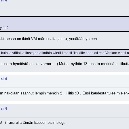
si 4
 ylös?
nkkiksessa on ikinä VM:män osalta jaettu, ynnätään yhteen.
nka väliaikatilastojen aikoihin wierii ilmoitti ''kaikille tiedoksi että Vankan viesti on
 tuosta hymiöstä en ole varma... :) Mutta, nythän 13 tuhatta merkkiä ei liikutt
si 4
len näköjään saannut lempinimenkin :) . Hiitis :D . Ensi kaudesta tulee miel
si 4
! :) Taisi olla tämän kauden pisin blogi.