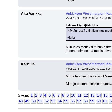
~kirja
Aku Vankka
Ankkiksen Viestimaraton: Kau
Viesti 1274 - 02.08.2009 klo 17:36:16
Lainaus käyttäjältä: kirja
Käytännössä valmiit miinus muut
~kirja
Miinus esimerkiksi minun esittel
ja sen etsimisessä menisi aiva
Karhula
Ankkiksen Viestimaraton: Kau
Viesti 1275 - 02.08.2009 klo 19:28:06
Mutta tuo viestihän ei ollut Vimk
Niin, ja odotan minäkin seuraava
Sivuja:
1
2
3
4
5
6
7
8
9
10
11
12
13
14
15
1
48
49
50
51
52
53
54
55
56
57
58
59
60
61
6