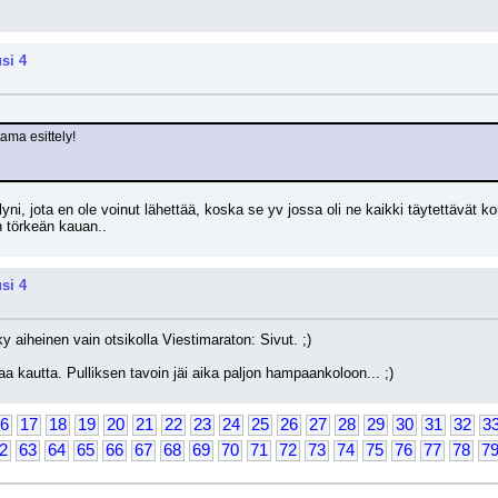
si 4
ama esittely!
yni, jota en ole voinut lähettää, koska se yv jossa oli ne kaikki täytettävät k
n törkeän kauan..
si 4
y aiheinen vain otsikolla Viestimaraton: Sivut. ;) 
a kautta. Pulliksen tavoin jäi aika paljon hampaankoloon... ;)
6
17
18
19
20
21
22
23
24
25
26
27
28
29
30
31
32
3
2
63
64
65
66
67
68
69
70
71
72
73
74
75
76
77
78
7