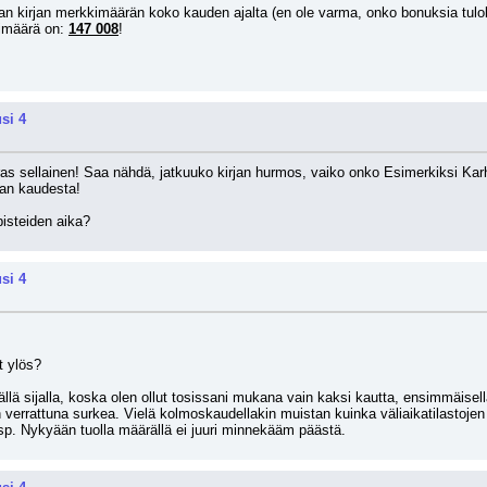
an kirjan merkkimäärän koko kauden ajalta (en ole varma, onko bonuksia tuloksi
imäärä on: 
147 008
!
si 4
s sellainen! Saa nähdä, jatkuuko kirjan hurmos, vaiko onko Esimerkiksi Karhula
ran kaudesta!
pisteiden aika?
si 4
t ylös?
ä sijalla, koska olen ollut tosissani mukana vain kaksi kautta, ensimmäisellä 
 verrattuna surkea. Vielä kolmoskaudellakin muistan kuinka väliaikatilastojen aiko
tjsp. Nykyään tuolla määrällä ei juuri minnekääm päästä.