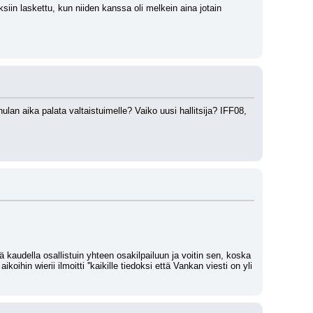
in laskettu, kun niiden kanssa oli melkein aina jotain 
n aika palata valtaistuimelle? Vaiko uusi hallitsija? IFF08, 
kaudella osallistuin yhteen osakilpailuun ja voitin sen, koska 
ihin wierii ilmoitti ''kaikille tiedoksi että Vankan viesti on yli 