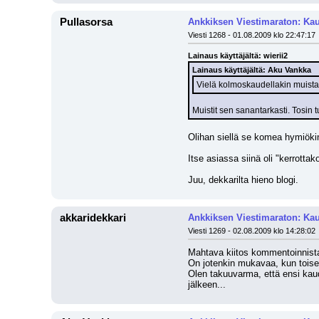
Pullasorsa
Ankkiksen Viestimaraton: Kau
Viesti 1268 - 01.08.2009 klo 22:47:17
Lainaus käyttäjältä: wierii2
Lainaus käyttäjältä: Aku Vankka
Vielä kolmoskaudellakin muistan ku
Muistit sen sanantarkasti. Tosin t
Olihan siellä se komea hymiökin
Itse asiassa siinä oli "kerrottako
Juu, dekkarilta hieno blogi.
akkaridekkari
Ankkiksen Viestimaraton: Kau
Viesti 1269 - 02.08.2009 klo 14:28:02
Mahtava kiitos kommentoinnista
On jotenkin mukavaa, kun toiset
Olen takuuvarma, että ensi kaude
jälkeen...