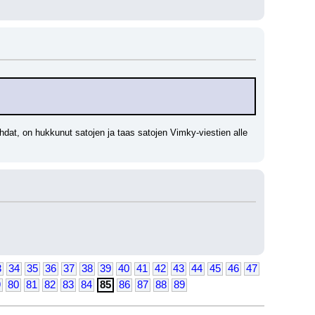
ohdat, on hukkunut satojen ja taas satojen Vimky-viestien alle 
3
34
35
36
37
38
39
40
41
42
43
44
45
46
47
9
80
81
82
83
84
85
86
87
88
89