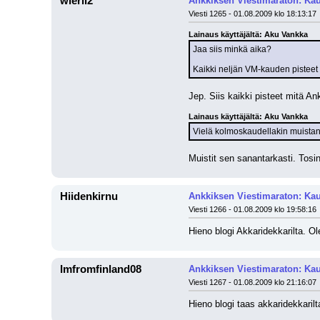
wierii2
Ankkiksen Viestimaraton: Kau
Viesti 1265 - 01.08.2009 klo 18:13:17
Lainaus käyttäjältä: Aku Vankka
Jaa siis minkä aika? 
Kaikki neljän VM-kauden pisteet
Jep. Siis kaikki pisteet mitä A
Lainaus käyttäjältä: Aku Vankka
Vielä kolmoskaudellakin muistan kui
Muistit sen sanantarkasti. Tosin
Hiidenkirnu
Ankkiksen Viestimaraton: Kau
Viesti 1266 - 01.08.2009 klo 19:58:16
Hieno blogi Akkaridekkarilta. O
Imfromfinland08
Ankkiksen Viestimaraton: Kau
Viesti 1267 - 01.08.2009 klo 21:16:07
Hieno blogi taas akkaridekkarilta