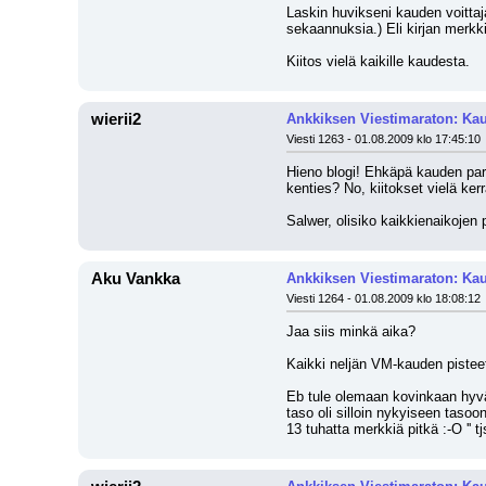
Laskin huvikseni kauden voittaj
sekaannuksia.) Eli kirjan merkk
Kiitos vielä kaikille kaudesta.
wierii2
Ankkiksen Viestimaraton: Kau
Viesti 1263 - 01.08.2009 klo 17:45:10
Hieno blogi! Ehkäpä kauden para
kenties? No, kiitokset vielä ker
Salwer, olisiko kaikkienaikojen 
Aku Vankka
Ankkiksen Viestimaraton: Kau
Viesti 1264 - 01.08.2009 klo 18:08:12
Jaa siis minkä aika? 
Kaikki neljän VM-kauden pistee
Eb tule olemaan kovinkaan hyväll
taso oli silloin nykyiseen tasoon
13 tuhatta merkkiä pitkä :-O '' 