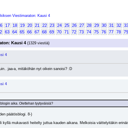
kiksen Viestimaraton: Kausi 4
6
17
18
19
20
21
22
23
24
25
26
27
28
29
30
31
32
3
2
63
64
65
66
67
68
69
70
71
72
73
74
75
76
77
78
7
aton: Kausi 4
(1329 viestiä)
si 4
in.. jaa-a, mitäköhän nyt oikein sanoisi? :D
si 4
blogin aika. Olettehan tyytyväisiä?
en päätösblogi. 8-) 
li kyllä mukavasti heitelty juttua kauden aikana. Melkoisia väittelyitäkin erinäis