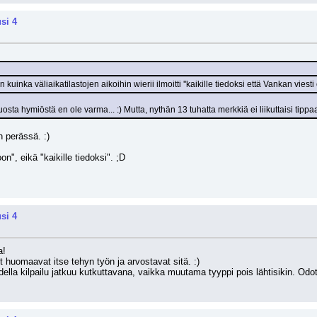
si 4
inka väliaikatilastojen aikoihin wierii ilmoitti ''kaikille tiedoksi että Vankan viesti o
uosta hymiöstä en ole varma... :) Mutta, nythän 13 tuhatta merkkiä ei liikuttaisi tipp
 perässä. :)
on", eikä "kaikille tiedoksi". ;D 
si 4
! 
 huomaavat itse tehyn työn ja arvostavat sitä. :) 
lla kilpailu jatkuu kutkuttavana, vaikka muutama tyyppi pois lähtisikin. Odota