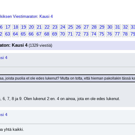
kiksen Viestimaraton: Kausi 4
6
17
18
19
20
21
22
23
24
25
26
27
28
29
30
31
32
3
2
63
64
65
66
67
68
69
70
71
72
73
74
75
76
77
78
7
aton: Kausi 4
(1329 viestiä)
si 4
jaa, joista puolia et ole edes lukenut? Mutta on totta, että hieman pakollakin tässä 
, 6, 7, 8 ja 9. Olen lukenut 2:en. 4 on ainoa, jota en ole edes lukenut.
si 4
ua yhtä kaikki.