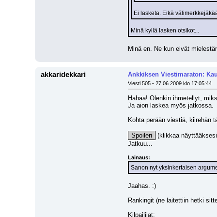
Ei lasketa. Eikä välimerkkejäkää
Minä kyllä lasken otsikot...
Minä en. Ne kun eivät mielestäni
akkaridekkari
Ankkiksen Viestimaraton: Kau
Viesti 505 - 27.06.2009 klo 17:05:44
Hahaa! Olenkin ihmetellyt, miks
Ja aion laskea myös jatkossa.
Kohta perään viestiä, kiirehän t
Spoileri
 (klikkaa näyttääksesi
Jatkuu...
Lainaus:
Sanon nyt yksinkertaisen argumen
Jaahas. :)
Rankingit (ne laitettiin hetki si
Kilpailijat: