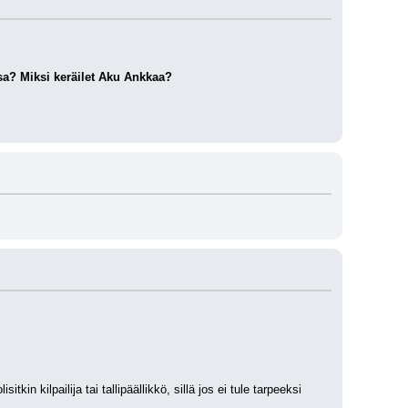
a? Miksi keräilet Aku Ankkaa?
 kilpailija tai tallipäällikkö, sillä jos ei tule tarpeeksi 