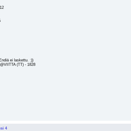
412
5
iä ei laskettu. :))
@VIITTA (TT) - 1828
si 4