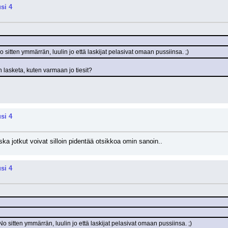
si 4
o sitten ymmärrän, luulin jo että laskijat pelasivat omaan pussiinsa. ;)
 lasketa, kuten varmaan jo tiesit?
si 4
ka jotkut voivat silloin pidentää otsikkoa omin sanoin..
si 4
No sitten ymmärrän, luulin jo että laskijat pelasivat omaan pussiinsa. ;)