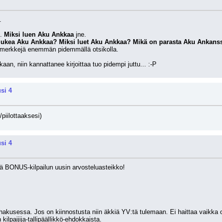
.
. 
Miksi luen Aku Ankkaa
 jne.
 lukea Aku Ankkaa? Miksi luet Aku Ankkaa? Mikä on parasta Aku Ankanss
merkkejä enemmän pidemmällä otsikolla.
aan, niin kannattanee kirjoittaa tuo pidempi juttu... :-P
si 4
/piilottaaksesi)
si 4
ä BONUS-kilpailun uusin arvosteluasteikko!
sessa. Jos on kiinnostusta niin äkkiä YV:tä tulemaan. Ei haittaa vaikka olisitkin
kilpaijija-tallipäällikkö-ehdokkaista.