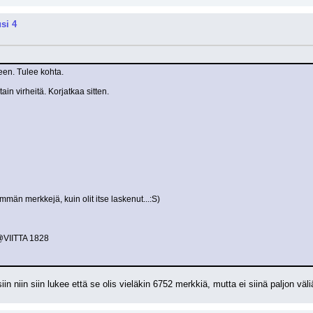
si 4
een. Tulee kohta.
tain virheitä. Korjatkaa sitten.
män merkkejä, kuin olit itse laskenut...:S)
VIITTA 1828
n niin siin lukee että se olis vieläkin 6752 merkkiä, mutta ei siinä paljon väli