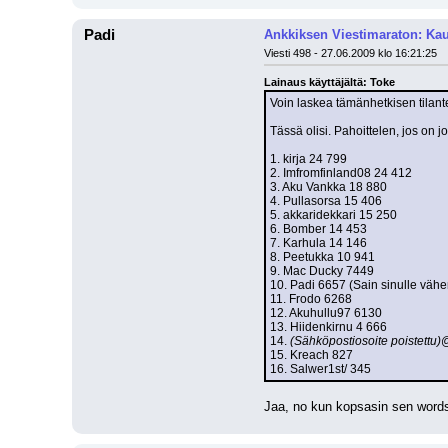
Padi
Ankkiksen Viestimaraton: Kau
Viesti 498 - 27.06.2009 klo 16:21:25
Lainaus käyttäjältä: Toke
Voin laskea tämänhetkisen tilant
Tässä olisi. Pahoittelen, jos on jo
1. kirja 24 799
2. Imfromfinland08 24 412
3. Aku Vankka 18 880
4. Pullasorsa 15 406
5. akkaridekkari 15 250
6. Bomber 14 453
7. Karhula 14 146
8. Peetukka 10 941
9. Mac Ducky 7449
10. Padi 6657 (Sain sinulle vähem
11. Frodo 6268
12. Akuhullu97 6130
13. Hiidenkirnu 4 666
14. 
(Sähköpostiosoite poistettu)
@
15. Kreach 827
16. Salwer1st/ 345
Jaa, no kun kopsasin sen wordsii