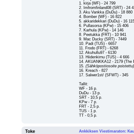
1. kirja (WF) - 24 799
2. Imfromfinland08 (SRT) - 24 
3. Aku Vankka (DuDu) - 18 880
4. Bomber (WF) - 16 822
5. akkaridekkari (DuDu) - 16 11
6. Pullasorsa (KPw) - 15 406
7. Karhula (KPw) - 14 146
8. Peetukka (FRT) - 10 941
9. Mac Ducky (SRT) - 7449
10. Padi (TUS) - 6657
11. Frodo (FRT) - 6268
12. Akuhullu97 - 6130
13. Hiidenkirnu (TUS) - 4 666
14. AKUANKKA12 - 2179 (The End
15. 
(Sähköpostiosoite poistettu)
16. Kreach - 827
17. Salwer1st/ (SFWT) - 345
Tallit:
WF - 16 p.
DuDu - 13 p.
SRT - 10,5 p.
KPw - 7 p.
FRT - 2,5 p.
TUS - 1 p.
TT - 0,5 p.
Toke
Ankkiksen Viestimaraton: Kau