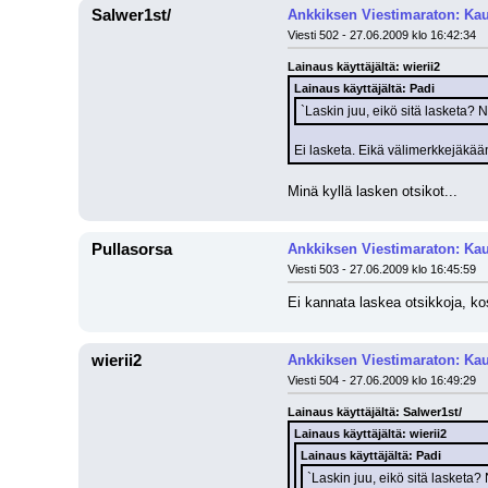
Salwer1st/
Ankkiksen Viestimaraton: Kau
Viesti 502 - 27.06.2009 klo 16:42:34
Lainaus käyttäjältä: wierii2
Lainaus käyttäjältä: Padi
`Laskin juu, eikö sitä lasketa? N
Ei lasketa. Eikä välimerkkejäkään
Minä kyllä lasken otsikot...
Pullasorsa
Ankkiksen Viestimaraton: Kau
Viesti 503 - 27.06.2009 klo 16:45:59
Ei kannata laskea otsikkoja, kos
wierii2
Ankkiksen Viestimaraton: Kau
Viesti 504 - 27.06.2009 klo 16:49:29
Lainaus käyttäjältä: Salwer1st/
Lainaus käyttäjältä: wierii2
Lainaus käyttäjältä: Padi
`Laskin juu, eikö sitä lasketa? 