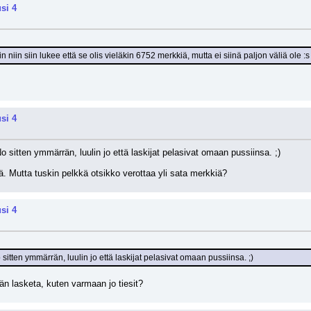
si 4
niin siin lukee että se olis vieläkin 6752 merkkiä, mutta ei siinä paljon väliä ole :s
si 4
No sitten ymmärrän, luulin jo että laskijat pelasivat omaan pussiinsa. ;)
tä. Mutta tuskin pelkkä otsikko verottaa yli sata merkkiä?
si 4
 sitten ymmärrän, luulin jo että laskijat pelasivat omaan pussiinsa. ;)
än lasketa, kuten varmaan jo tiesit?