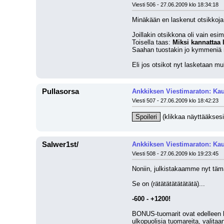
Viesti 506 - 27.06.2009 klo 18:34:18
Minäkään en laskenut otsikkoja
Joillakin otsikkona oli vain esim
Toisella taas: 
Miksi kannattaa
Saahan tuostakin jo kymmeniä 
Eli jos otsikot nyt lasketaan muk
Pullasorsa
Ankkiksen Viestimaraton: Kau
Viesti 507 - 27.06.2009 klo 18:42:23
Spoileri
 (klikkaa näyttääksesi
Salwer1st/
Ankkiksen Viestimaraton: Kau
Viesti 508 - 27.06.2009 klo 19:23:45
Noniin, julkistakaamme nyt täm
Se on (rätätätätätätätä)...
-600 - +1200!
BONUS-tuomarit ovat edelleen haku
ulkopuolisia tuomareita, valitaan 