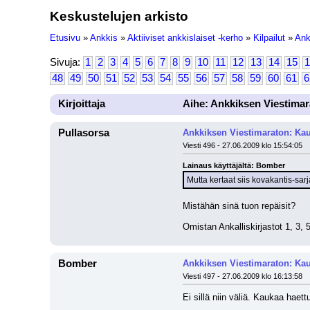
Keskustelujen arkisto
Etusivu
»
Ankkis
»
Aktiiviset ankkislaiset -kerho
»
Kilpailut
»
Ank
Sivuja:
1
2
3
4
5
6
7
8
9
10
11
12
13
14
15
1
48
49
50
51
52
53
54
55
56
57
58
59
60
61
6
Kirjoittaja
Aihe: Ankkiksen Viestimar
Pullasorsa
Ankkiksen Viestimaraton: Kau
Viesti 496 - 27.06.2009 klo 15:54:05
Lainaus käyttäjältä: Bomber
Mutta kertaat siis kovakantis-sar
Mistähän sinä tuon repäisit? 
Omistan Ankalliskirjastot 1, 3, 5
Bomber
Ankkiksen Viestimaraton: Kau
Viesti 497 - 27.06.2009 klo 16:13:58
Ei sillä niin väliä. Kaukaa haett