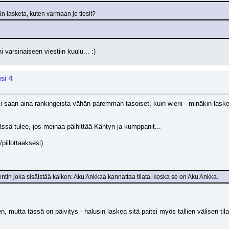
n lasketa, kuten varmaan jo tiesit?
 varsinaiseen viestiin kuulu... :)
si 4
i saan aina rankingeista vähän paremman tasoiset, kuin wierii - minäkin lask
ässä tulee, jos meinaa päihittää Käntyn ja kumppanit...
/piilottaaksesi)
tin joka sisäistää kaiken: Aku Ankkaa kannattaa tilata, koska se on Aku Ankka.
tten, mutta tässä on päivitys - halusin laskea sitä paitsi myös tallien välisen til