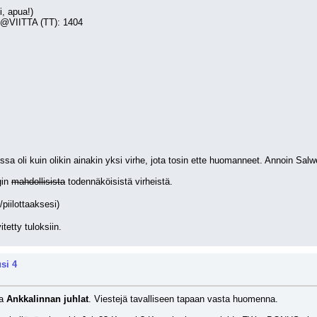
i, apua!)
@VIITTA (TT): 1404
issa oli kuin olikin ainakin yksi virhe, jota tosin ette huomanneet. Annoin Sal
in 
mahdollisista
 todennäköisistä virheistä.
/piilottaaksesi)
tetty tuloksiin.
si 4
a 
Ankkalinnan juhlat
. Viestejä tavalliseen tapaan vasta huomenna.