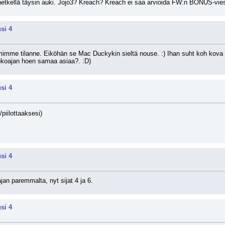
 hetkellä täysin auki. Jojo3? Kreach? Kreach ei saa arvioida FW:n BONUS-vies
si 4
mimme tilanne. Eiköhän se Mac Duckykin sieltä nouse. :) Ihan suht koh kova ta
okoajan hoen samaa asiaa?. :D)
si 4
/piilottaaksesi)
si 4
jan paremmalta, nyt sijat 4 ja 6.
si 4