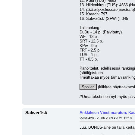
12. Padi (TUS): 4892
13. Hiidenkirnu (TUS): 4666 (Hu
14. 
(Sähköpostiosoite poistettu)
15. Kreach: 797
16. Salwer1st/ (SFWT): 345
Talliranking:
DuDu - 14 p. (Päivitetty)
WF - 13 p.
SRT - 12,5 p.
KPw - 9 p.
FRT - 2,5 p.
TUS - 1 p.
TT - 0,5 p.
Pahoittelut, edellisessä ranking
(sääli)pisteen.
Ilmoittakaa myös tämän ranking
Spoileri
 (klikkaa näyttääksesi
//Oma tekstini on nyt myös päivi
Salwer1st/
Ankkiksen Viestimaraton: Kau
Viesti 428 - 25.06.2009 klo 21:13:19
Juu, BONUS-aihe on tällä kerta