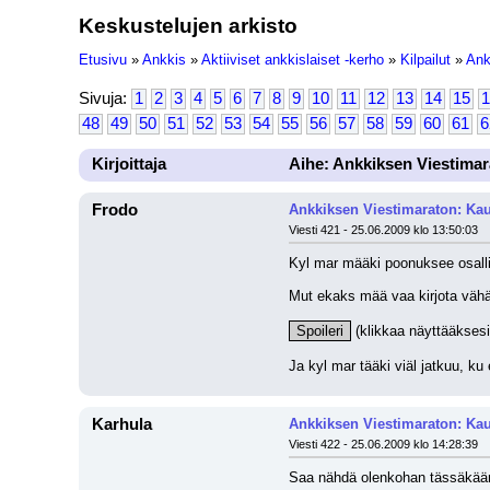
Keskustelujen arkisto
Etusivu
»
Ankkis
»
Aktiiviset ankkislaiset -kerho
»
Kilpailut
»
Ank
Sivuja:
1
2
3
4
5
6
7
8
9
10
11
12
13
14
15
1
48
49
50
51
52
53
54
55
56
57
58
59
60
61
6
Kirjoittaja
Aihe: Ankkiksen Viestimar
Frodo
Ankkiksen Viestimaraton: Kau
Viesti 421 - 25.06.2009 klo 13:50:03
Kyl mar määki poonuksee osalli
Mut ekaks mää vaa kirjota vähä t
Spoileri
 (klikkaa näyttääksesi
Ja kyl mar tääki viäl jatkuu, ku e
Karhula
Ankkiksen Viestimaraton: Kau
Viesti 422 - 25.06.2009 klo 14:28:39
Saa nähdä olenkohan tässäkään 