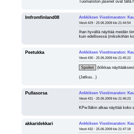
Tuomariston jäsenet ovat tällä
Imfromfinland08
Ankkiksen Viestimaraton: Kau
Viesti 429 - 25.06.2009 klo 21:44:54
Ihan hyvältä näyttää meidän tii
kuin edellisessä (miksiköhän k
Peetukka
Ankkiksen Viestimaraton: Kau
Viesti 430 - 25.06.2009 klo 21:45:22
Spoileri
 (klikkaa näyttääksesi
(Jatkuu...)
Pullasorsa
Ankkiksen Viestimaraton: Kau
Viesti 431 - 25.06.2009 klo 21:46:23
KPw:lläkin alkaa näyttää koko a
akkaridekkari
Ankkiksen Viestimaraton: Kau
Viesti 432 - 25.06.2009 klo 21:47:18