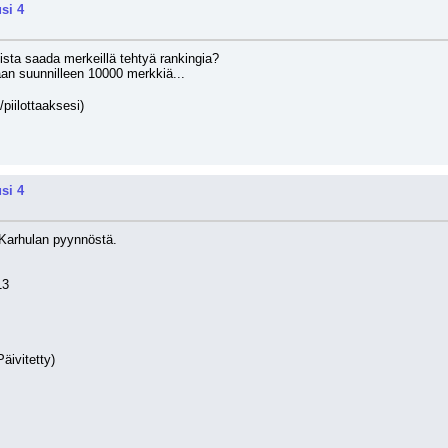
si 4
lista saada merkeillä tehtyä rankingia?
an suunnilleen 10000 merkkiä...
/piilottaaksesi)
si 4
 Karhulan pyynnöstä.
13
äivitetty)