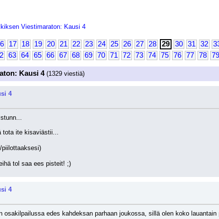
kiksen Viestimaraton: Kausi 4
6
17
18
19
20
21
22
23
24
25
26
27
28
29
30
31
32
3
2
63
64
65
66
67
68
69
70
71
72
73
74
75
76
77
78
7
aton: Kausi 4
(1329 viestiä)
si 4
stunn...
ota ite kisaviästii...
/piilottaaksesi)
ihä tol saa ees pisteit! ;)
si 4
osakilpailussa edes kahdeksan parhaan joukossa, sillä olen koko lauantain po