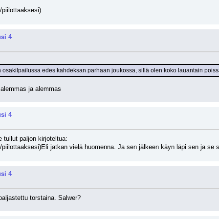
/piilottaaksesi)
si 4
sakilpailussa edes kahdeksan parhaan joukossa, sillä olen koko lauantain poissa
n alemmas ja alemmas
si 4
 tullut paljon kirjoteltua:
/piilottaaksesi)
Eli jatkan vielä huomenna. Ja sen jälkeen käyn läpi sen ja se s
si 4
aljastettu torstaina. Salwer?