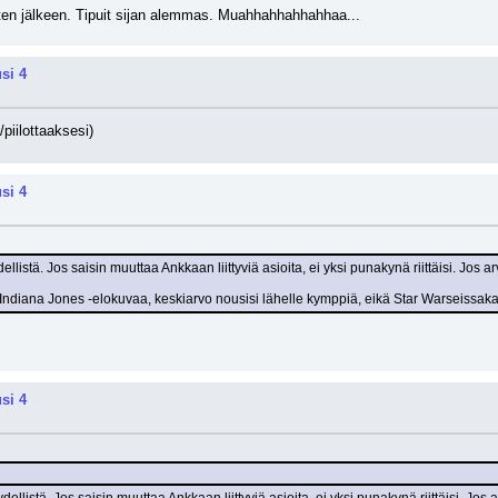
sten jälkeen. Tipuit sijan alemmas. Muahhahhahhahhaa...
si 4
/piilottaaksesi)
si 4
llistä. Jos saisin muuttaa Ankkaan liittyviä asioita, ei yksi punakynä riittäisi. Jos a
jä Indiana Jones -elokuvaa, keskiarvo nousisi lähelle kymppiä, eikä Star Warseiss
si 4