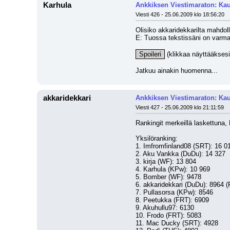
Karhula
Ankkiksen Viestimaraton: Kau
Viesti 426 - 25.06.2009 klo 18:56:20
Olisiko akkaridekkarilta mahdol
E: Tuossa tekstissäni on varma
Spoileri
 (klikkaa näyttääksesi
Jatkuu ainakin huomenna...
akkaridekkari
Ankkiksen Viestimaraton: Kau
Viesti 427 - 25.06.2009 klo 21:11:59
Rankingit merkeillä laskettuna,
Yksilöranking:
1. Imfromfinland08 (SRT): 16 0
2. Aku Vankka (DuDu): 14 327
3. kirja (WF): 13 804
4. Karhula (KPw): 10 969
5. Bomber (WF): 9478
6. akkaridekkari (DuDu): 8964 (P
7. Pullasorsa (KPw): 8546
8. Peetukka (FRT): 6909
9. Akuhullu97: 6130
10. Frodo (FRT): 5083
11. Mac Ducky (SRT): 4928